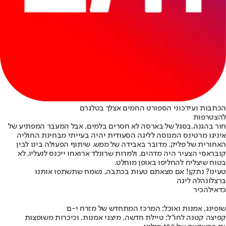
הכתבות ועידכוני הספורט החמים אצלך בטלגרם
להצטרפות
חור בהגנה.
בסגל של בארסה לא חסרים בלמים, אבל המעבר המפתיע של
איניגו מרטינס המנוסה לליגה הסעודית יהיה בעייתי מבחינת החוליה
האחורית של פליק. מדובר באבידה של ממש. שיתוף הפעולה בינו לבין
קובראסי הצעיר היה מדהים, ולמרות שרונלד ארואחו ייכנס לנעליו, לא
בטוח שיצליח להחליפו באופן מוחלט.
טעינו? נתקן! אם מצאתם טעות בכתבה, נשמח שתשתפו אותנו
ברצלונה
לה ליגה
כדאי
להכיר
שופינג, אמנות ואוכל: המרכז המתחדש של מזרח י-ם
קפיצה קטנה לחו"ל: טיילת חדשה, מיצגי אמנות, וכיכרות משופצות