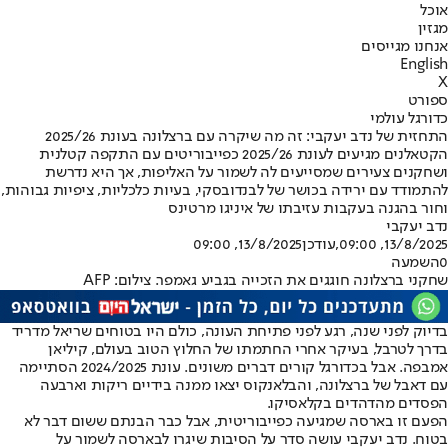
אוכל
מגזין
אנחנו מגייסים
English
X
ספורט
כדורגל עולמי
התחזית של נדב יעקבי: זה מה שיקרה עם ברצלונה בעונת 2025/26
הקטאלנים מגיעים לעונת 2025/26 כפייבוריטים עם התקפה קטלנית
ושחקנים צעירים שמסייעים לה לשמור על האליפות, אך היא נדרשת
להתמודד עם ירידה בכושר של לבנדובסקי, בעיות כלכליות, ציפיות גבוהות,
וחור בהגנה בעקבות עזיבתו של איניגו מרטינס
נדב יעקבי
13/8/2025, 09:00
,עודכן
13/8/2025, 09:00
0
השמעה
שחקני ברצלונה חוגגים את הזכייה בגביע גאמפר. צילום: AFP
בדיוק לפני שנה, רגע לפני פתיחת העונה, כולם היו בטוחים שריאל מדריד
בדרך לטרבל, בעיקר אחרי החתמתו של החלוץ הטוב בעולם, קיליאן
אמבפה. אבל בכדורגל קורים דברים משונים. עונת 2024/2025 הסתיימה
עם דאבל של ברצלונה, והבלאנקוס יצאו ממנה בידיים ריקות וארבעה
הפסדים מהדהדים בקלאסיקו.
הפעם זו בארסה שמגיעה כפייבוריטית, אבל כבר הבנתם ששום דבר לא
בטוח. נדב יעקבי עושה סדר על הסיבות שיגרו לבארסה לשמור על