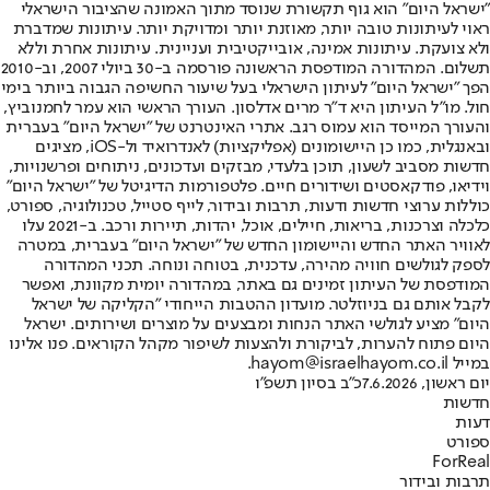
"ישראל היום" הוא גוף תקשורת שנוסד מתוך האמונה שהציבור הישראלי
ראוי לעיתונות טובה יותר, מאוזנת יותר ומדויקת יותר. עיתונות שמדברת
ולא צועקת. עיתונות אמינה, אובייקטיבית ועניינית. עיתונות אחרת וללא
תשלום. המהדורה המודפסת הראשונה פורסמה ב-30 ביולי 2007, וב-2010
הפך "ישראל היום" לעיתון הישראלי בעל שיעור החשיפה הגבוה ביותר בימי
חול. מו"ל העיתון היא ד"ר מרים אדלסון. העורך הראשי הוא עמר לחמנוביץ,
והעורך המייסד הוא עמוס רגב. אתרי האינטרנט של "ישראל היום" בעברית
ובאנגלית, כמו כן היישומונים (אפליקציות) לאנדרואיד ול-iOS, מציגים
חדשות מסביב לשעון, תוכן בלעדי, מבזקים ועדכונים, ניתוחים ופרשנויות,
וידיאו, פודקאסטים ושידורים חיים. פלטפורמות הדיגיטל של "ישראל היום"
כוללות ערוצי חדשות ודעות, תרבות ובידור, לייף סטייל, טכנולוגיה, ספורט,
כלכלה וצרכנות, בריאות, חיילים, אוכל, יהדות, תיירות ורכב. ב-2021 עלו
לאוויר האתר החדש והיישומון החדש של "ישראל היום" בעברית, במטרה
לספק לגולשים חוויה מהירה, עדכנית, בטוחה ונוחה. תכני המהדורה
המודפסת של העיתון זמינים גם באתר, במהדורה יומית מקוונת, ואפשר
לקבל אותם גם בניוזלטר. מועדון ההטבות הייחודי "הקליקה של ישראל
היום" מציע לגולשי האתר הנחות ומבצעים על מוצרים ושירותים. ישראל
היום פתוח להערות, לביקורת ולהצעות לשיפור מקהל הקוראים. פנו אלינו
במייל hayom@israelhayom.co.il.
יום ראשון, 7.6.2026
כ"ב בסיון תשפ"ו
חדשות
דעות
ספורט
ForReal
תרבות ובידור