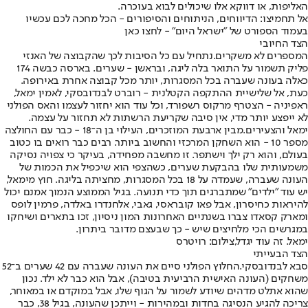
האליפות, או דווקא אלו שיכולים לבוא בעוכרה.
אל תחמיצו: הדיווחים, הניתוחים והסיפורים - הכל מחכה לכם עכשיו
בעמוד הספורט של "ישראל היום" - לחצו כאן
הצד החיובי
המספרים לא משקרים.
נתחיל עם כל הסיבות לכך שהקבוצה של האנזי
פליק תשמור על התואר בלה ליגה, ובראשן - שערים. בארסה כבשה 174
כאלה בעונה שעברה בכל המסגרות, יותר מכל קבוצה אחרת באירופה.
כעת, אל שלישיית ההתקפה הקטלנית - רוברט לבנדובסקי, לאמין ימאל,
ראפיניה - הצטרף מרקוס רשפורד, וכל עוד הוא יחזור לעצמו והאס הפולני
לא ייפצע יותר מדי, אין סיבה שקריעת הרשתות לא תחזור על עצמה.
ימאל והצעירים.
מבין ארבעת המוזכרים, העילוי בן ה־18 - כבר עם החולצה
מספר 10 - הוא השחקן המרכזי והחשוב ביותר. רבים כבר רואים בו כטוב
בעולם, והוא רק ילך וישתפר. זו מחשבה מפחידה, בעיקר כי צפויה נסיקה
משמעותית שלו בהבקעת שערים, כשהצפי הוא שיכפיל את הכמות של
העונה שעברה, שעמדה על 18 בכל המסגרות, מחציתה בליגה. חוץ מימאל,
יש עוד "ילדים" שמתברגים תוך כדי תנועה. בגיל הממוצע הנמוך אמנם יכול
להיראות כחיסרון, אבל פאו קובראסי, גאבי, אלחנדרו באלדה, פרמין לופס
ומארק קסאדו צברו בשנתיים האחרונות המון ניסיון, זכו בתארים ושיחקו
במגרשים הכי מלחיצים שיש - כך שבעצם מדובר ביתרון.
ימאל. זה עוד יגדל,צילום: רויטרס
הצד הבעייתי
סבא לבנדובסקי.
החלוץ הפולני סיים את העונה שעברה עם 42 שערים ב־52
משחקים (העונה האישית הרביעית בטיבה), אבל הוא כבר לא ילד. נכון
שהוא אתלט מדהים שיודע לשמור על הגוף שלו, אבל במוקדם או במאוחר,
צריכה להגיע הנסיגה בחדות ובמהירות - וייתכן שהעונה, בגיל 38, כבר