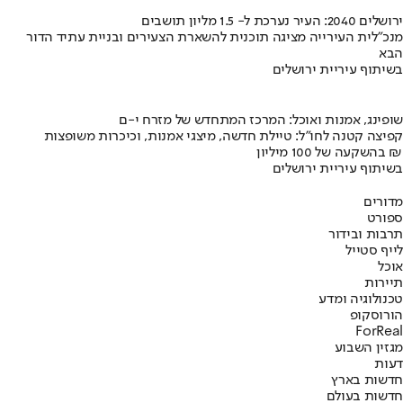
ירושלים 2040: העיר נערכת ל- 1.5 מליון תושבים
מנכ"לית העירייה מציגה תוכנית להשארת הצעירים ובניית עתיד הדור
הבא
בשיתוף עיריית ירושלים
שופינג, אמנות ואוכל: המרכז המתחדש של מזרח י-ם
קפיצה קטנה לחו"ל: טיילת חדשה, מיצגי אמנות, וכיכרות משופצות
בהשקעה של 100 מיליון ₪
בשיתוף עיריית ירושלים
מדורים
ספורט
תרבות ובידור
לייף סטייל
אוכל
תיירות
טכנולוגיה ומדע
הורוסקופ
ForReal
מגזין השבוע
דעות
חדשות בארץ
חדשות בעולם