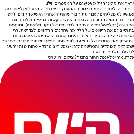
נראה את סימני הגיל משפיעים על המספרים שלו.
בעיות כלכליות - וציפיות.
למרות המאמץ היצירתי, הנשיא ז'ואן לאפורטה
ואנשיו לא מצליחים לסגור את הבור שהותיר אחריו הנשיא הקודם, ז'וזפ
מריה ברתומאו. החובות העצומים פוגעים קשות בניסיונות לחזק את
הקבוצה (כך למשל נפלה העסקה לרכישתו של ניקו וויליאמס), ומונעים
בינתיים גם את רישומם של חלק מהשחקנים החדשים. לצד זאת, רף
הציפיות לא יורד, במיוחד אחרי העונה שעברה, שהיתה הטובה ביותר
במועדון מאז הטרבל של 2015 עם ליונל מסי, ניימאר ולואיס סוארס. המטרה
שמציבים האוהדים והפרשנים ל־2025/26 היא טרבל - פחות מזה ייחשב
לכישלון. הלחץ בהתאם.
פליק. איך ימלא את החור בהגנה?,צילום: רויטרס