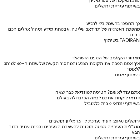
בהשקעה של 100 מיליון ₪
בשיתוף עיריית ירושלים
כך תחסכו בחשמל בלי להזיע
מהפכת האנרגיה של תדיראן: שליטה, אבטחת מידע וניהול אקלים חכם
בבית
בשיתוף TADIRAN
מאחורי הקלעים של הטעם הישראלי
איך אסם הפכה את תקופת הצנע והמחסור הקשה של שנות ה-40 למותג
לאומי?
בשיתוף אסם
אתם עוד לא שם? הטיסה למונדיאל כבר יצאה
יונדאי לוקחת אתכם לבמה הכי גדולה בעולם
בשיתוף יונדאי מבית כלמוביל
ירושלים 2040: העיר נערכת ל- 1.5 מליון תושבים
מנכ"לית העירייה מציגה תוכנית להשארת הצעירים ובניית עתיד הדור
הבא
בשיתוף עיריית ירושלים