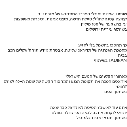
שופינג, אמנות ואוכל: המרכז המתחדש של מזרח י-ם
קפיצה קטנה לחו"ל: טיילת חדשה, מיצגי אמנות, וכיכרות משופצות
בהשקעה של 100 מיליון ₪
בשיתוף עיריית ירושלים
כך תחסכו בחשמל בלי להזיע
מהפכת האנרגיה של תדיראן: שליטה, אבטחת מידע וניהול אקלים חכם
בבית
בשיתוף TADIRAN
מאחורי הקלעים של הטעם הישראלי
איך אסם הפכה את תקופת הצנע והמחסור הקשה של שנות ה-40 למותג
לאומי?
בשיתוף אסם
אתם עוד לא שם? הטיסה למונדיאל כבר יצאה
יונדאי לוקחת אתכם לבמה הכי גדולה בעולם
בשיתוף יונדאי מבית כלמוביל