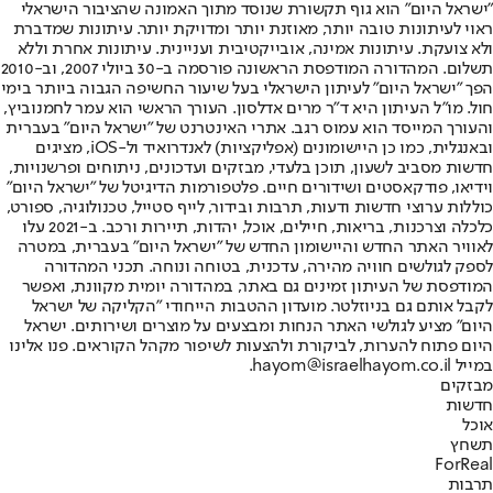
"ישראל היום" הוא גוף תקשורת שנוסד מתוך האמונה שהציבור הישראלי
ראוי לעיתונות טובה יותר, מאוזנת יותר ומדויקת יותר. עיתונות שמדברת
ולא צועקת. עיתונות אמינה, אובייקטיבית ועניינית. עיתונות אחרת וללא
תשלום. המהדורה המודפסת הראשונה פורסמה ב-30 ביולי 2007, וב-2010
הפך "ישראל היום" לעיתון הישראלי בעל שיעור החשיפה הגבוה ביותר בימי
חול. מו"ל העיתון היא ד"ר מרים אדלסון. העורך הראשי הוא עמר לחמנוביץ,
והעורך המייסד הוא עמוס רגב. אתרי האינטרנט של "ישראל היום" בעברית
ובאנגלית, כמו כן היישומונים (אפליקציות) לאנדרואיד ול-iOS, מציגים
חדשות מסביב לשעון, תוכן בלעדי, מבזקים ועדכונים, ניתוחים ופרשנויות,
וידיאו, פודקאסטים ושידורים חיים. פלטפורמות הדיגיטל של "ישראל היום"
כוללות ערוצי חדשות ודעות, תרבות ובידור, לייף סטייל, טכנולוגיה, ספורט,
כלכלה וצרכנות, בריאות, חיילים, אוכל, יהדות, תיירות ורכב. ב-2021 עלו
לאוויר האתר החדש והיישומון החדש של "ישראל היום" בעברית, במטרה
לספק לגולשים חוויה מהירה, עדכנית, בטוחה ונוחה. תכני המהדורה
המודפסת של העיתון זמינים גם באתר, במהדורה יומית מקוונת, ואפשר
לקבל אותם גם בניוזלטר. מועדון ההטבות הייחודי "הקליקה של ישראל
היום" מציע לגולשי האתר הנחות ומבצעים על מוצרים ושירותים. ישראל
היום פתוח להערות, לביקורת ולהצעות לשיפור מקהל הקוראים. פנו אלינו
במייל hayom@israelhayom.co.il.
מבזקים
חדשות
אוכל
תשחץ
ForReal
תרבות