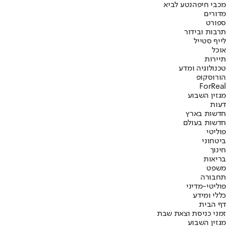
מכבי חיפה
נטע לביא
מדורים
ספורט
תרבות ובידור
לייף סטייל
אוכל
תיירות
טכנולוגיה ומדע
הורוסקופ
ForReal
מגזין השבוע
דעות
חדשות בארץ
חדשות בעולם
פוליטי
ביטחוני
חינוך
בריאות
משפט
תחבורה
פוליטי-מדיני
כללי ומידע
דף הבית
זמני כניסת וצאת שבת
מגזין השבוע