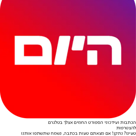
הכתבות ועידכוני הספורט החמים אצלך בטלגרם
להצטרפות
טעינו? נתקן! אם מצאתם טעות בכתבה, נשמח שתשתפו אותנו