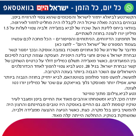
הקשר
נטע לביא
לא יחזור לישראל והסכומים שהוא צפוי להרוויח ביפן,
גבוהים בהרבה מאלה שיכול היה לקבל לו היה מחליט לחזור לאירופה,
בוודאי ביחס לליגת העל. שכרו של לביא במצ'ידה זלביה צפוי לעלות על 1.5
מיליון יורו לעונה בחוזה לשנתיים.
אל תחמיצו: הדיווחים, הניתוחים והסיפורים - הכל מחכה לכם עכשיו
בעמוד הספורט של "ישראל היום" - לחצו כאן
מדובר על שדרוג של 30 אחוזים משכרו בגמבה אוסקה ובכך יסגור קשר
נבחרת ישראל 4 שנים וחצי בליגה היפנית. העסקה עצמה קרובה לסיכום
בין המועדונים, כאשר מאצ'ידה תשלם כמיליון דולר על כרטיס השחקן של
קשר נבחרת ישראל. בגיל 28, נטע לביא צפוי להפוך לאחד הכדורגלנים
הישראלים עם השכר הגבוה ביותר בעונה הקרובה.
למעשה, למעט מנור סולומון בטוטנהאם, לביא יחזיק בחוזה הגבוה ביותר
שיש, אפילו יותר מאוסקר גלוך באייאקס, עם שכר של כמיליון יורו נטו
לעונה.
נטע לביא,צילום: מתוך טוויטר
יתרה מכך, לביא ומשפחתו אוהבים מאוד את החיים ביפן ומעבר לעיר
טוקיו קוסמת להם. גם החיים באוסקה היו טובים מבחינתם והרצון היה
להמשיך ביפן בכל מקרה. כעת, כאשר הגיעה ההצעה ממצ'ידה זלביה,
שמשחקת בטוקיו, ההחלטה הייתה קלה מאוד.