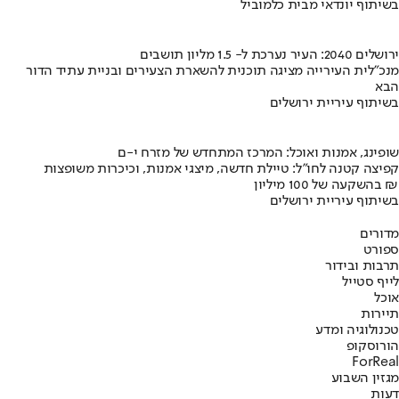
בשיתוף יונדאי מבית כלמוביל
ירושלים 2040: העיר נערכת ל- 1.5 מליון תושבים
מנכ"לית העירייה מציגה תוכנית להשארת הצעירים ובניית עתיד הדור
הבא
בשיתוף עיריית ירושלים
שופינג, אמנות ואוכל: המרכז המתחדש של מזרח י-ם
קפיצה קטנה לחו"ל: טיילת חדשה, מיצגי אמנות, וכיכרות משופצות
בהשקעה של 100 מיליון ₪
בשיתוף עיריית ירושלים
מדורים
ספורט
תרבות ובידור
לייף סטייל
אוכל
תיירות
טכנולוגיה ומדע
הורוסקופ
ForReal
מגזין השבוע
דעות