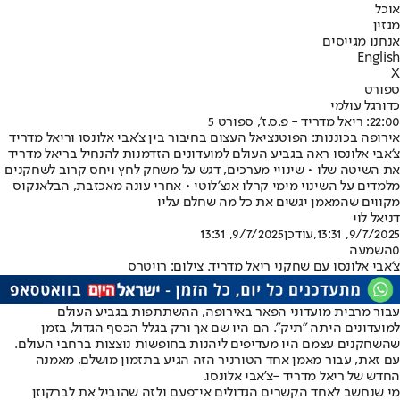
אוכל
מגזין
אנחנו מגייסים
English
X
ספורט
כדורגל עולמי
22:00: ריאל מדריד - פ.ס.ז', ספורט 5
אירופה בכוננות: הפוטנציאל העצום בחיבור בין צ'אבי אלונסו וריאל מדריד
צ'אבי אלונסו ראה בגביע העולם למועדונים הזדמנות להנחיל בריאל מדריד
את השיטה שלו • שינויי מערכים, דגש על משחק לחץ ויחס קרוב לשחקנים
מלמדים על השינוי מימי קרלו אנצ'לוטי • אחרי עונה מאכזבת, הבלאנקוס
מקווים שהמאמן יגשים את כל מה שחלם עליו
דניאל לוי
9/7/2025, 13:31
,עודכן
9/7/2025, 13:31
0
השמעה
צ'אבי אלונסו עם שחקני ריאל מדריד. צילום: רויטרס
עבור מרבית מועדוני הפאר באירופה, ההשתתפות בגביע העולם
למועדונים היתה "תיק". הם היו שם אך ורק בגלל הכסף הגדול, בזמן
שהשחקנים עצמם היו מעדיפים ליהנות בחופשות נוצצות ברחבי העולם.
עם זאת, עבור מאמן אחד הטורניר הזה הגיע בתזמון מושלם, מאמנה
החדש של ריאל מדריד -
צ'אבי אלונסו
.
מי שנחשב לאחד הקשרים הגדולים אי־פעם ולזה שהוביל את לברקוזן