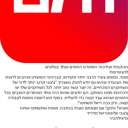
הכתבות ועידכוני הספורט החמים אצלך בטלגרם
להצטרפות
מנגד, כמאמן צעיר הרבה יותר מקודמו, קברניטי המועדון אוהבים לראות
את העובדה שהוא גם יודע לחבק כשצריך. "צ'אבי קרוב יותר לדור של
השחקנים הנוכחיים, זה יוצר קשר טוב יותר. לכל השחקנים שלו יש
זיכרונות ממנו כשחקן. הם יודעים שהוא היה אחד המוסרים הטובים בכל
הזמנים ושהוא עבד קשה כדי להצליח. בסוף הוא דוגמה ומופת לעבודה
קשה, ורק ככה ריאל תשתפר".
טעינו? נתקן! אם מצאתם טעות בכתבה, נשמח שתשתפו אותנו
צ'אבי אלונסו
ריאל מדריד
כדאי
להכיר