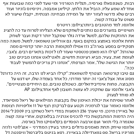
רבות, כשגונסאלו גארסיה, תגלית הטורניר ומי שעד לפני כמה שבועות אף
אחד לא שמע עליו, הוביל את הלחץ. קיליאן אמבפה, ויניסיוס ג'וניור ועוד
רבים שלא נדרשו לעזור יתר על המידה מבחינה הגנתית, יקבלו שיעור לא
פשוט על עבודה קשה.
אלונסו. למד מהטובים ביותר,צילום: רויטרס
השינויים במערכים גם נותנים לשחקנים שלא הצליחו לפרוח עד כה להציג
את החוזקות שלהם, למשל ארדה גולר שמקבל יותר דקות ועבר לשחק
תחת אלונסו באמצע במקום באגף. גם אורליאן טשומאני, למשל, משנה כמה
תפקידים במסע בארה"ב וזז אפילו למקומות הרבה יותר קדמיים ממה
שהורגל. "קרלו הוא מאמן פנטסטי שעזר לנו לזכות בתארים רבים. צ'אבי,
לעומת זאת, צעיר, מביא רעיונות חדשים, ולאט־לאט אנחנו מבינים טוב
יותר את הגישה שלו", אמר הצרפתי, "אנחנו רק צריכים להמשיך לעבוד
ככה".
גם טיבו קורטואה הצטרף להשוואות: "קרלו הביא לנו הרבה, זה היה כדורגל
מסוג אחר. אצל צ'אבי זה יותר מודרני, כל אחד בעמדה שלו, יש דגש על
הקבוצה, פחות אינדיבידואליזם. כשכולם טובים, גם היחידים מצטיינים".
צ'אבי אלונסו עם שחקניו. לא עושה חשבון לאף אחד,צילום: AP
לא פוחד לצעוק
לאחר שפיתח את יכולת האימון שלו בקבוצת המילואים של ריאל סוסיאדד,
אלונסו כאמור עבר לגרמניה וקטע עם לברקוזן רצף של 11 אליפויות רצופות
של באיירן מינכן. מי שערך 236 הופעות במדי ריאל כשחקן בין 2009 ל־2014
היה הדמות המתבקשת כדי להכניס אנרגיה בבלאנקוס, אחרי עונה קשה
שנגמרה בלי תואר ועם ארבעה הפסדים בקלאסיקו מול בארסה.
אלונסו שיחק תחת מאמנים גדולים ביותר בעידן המודרני - אנצ'לוטי וז'וזה
מוריניו בריאל, פפ גווארדיולה בבאיירן, רפא בניטס בליברפול וויסנטה דל