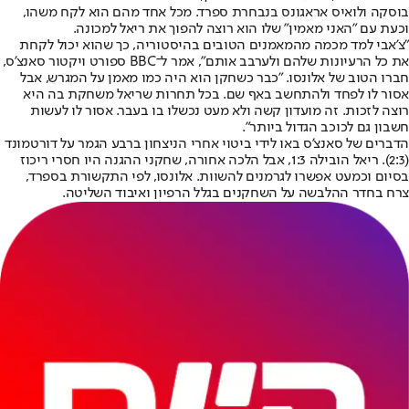
בוסקה ולואיס אראגונס בנבחרת ספרד. מכל אחד מהם הוא לקח משהו,
וכעת עם "האני מאמין" שלו הוא רוצה להפוך את ריאל למכונה.
"צ'אבי למד מכמה מהמאמנים הטובים בהיסטוריה, כך שהוא יכול לקחת
את כל הרעיונות שלהם ולערבב אותם", אמר ל־BBC ספורט ויקטור סאנצ'ס,
חברו הטוב של אלונסו. "כבר כשחקן הוא היה כמו מאמן על המגרש, אבל
אסור לו לפחד ולהתחשב באף שם. בכל תחרות שריאל משחקת בה היא
רוצה לזכות. זה מועדון קשה ולא מעט נכשלו בו בעבר. אסור לו לעשות
חשבון גם לכוכב הגדול ביותר".
הדברים של סאנצ'ס באו לידי ביטוי אחרי הניצחון ברבע הגמר על דורטמונד
(2:3). ריאל הובילה 1:3, אבל הלכה אחורה, שחקני ההגנה היו חסרי ריכוז
בסיום וכמעט אפשרו לגרמנים להשוות. אלונסו, לפי התקשורת בספרד,
צרח בחדר ההלבשה על השחקנים בגלל הרפיון ואיבוד השליטה.