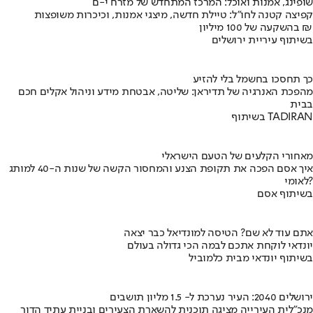
שופינג, אמנות ואוכל: המרכז המתחדש של מזרח י-ם
קפיצה קטנה לחו"ל: טיילת חדשה, מיצגי אמנות, וכיכרות משופצות
בהשקעה של 100 מיליון ₪
בשיתוף עיריית ירושלים
כך תחסכו בחשמל בלי להזיע
מהפכת האנרגיה של תדיראן: שליטה, אבטחת מידע וניהול אקלים חכם
בבית
בשיתוף TADIRAN
מאחורי הקלעים של הטעם הישראלי
איך אסם הפכה את תקופת הצנע והמחסור הקשה של שנות ה-40 למותג
לאומי?
בשיתוף אסם
אתם עוד לא שם? הטיסה למונדיאל כבר יצאה
יונדאי לוקחת אתכם לבמה הכי גדולה בעולם
בשיתוף יונדאי מבית כלמוביל
ירושלים 2040: העיר נערכת ל- 1.5 מליון תושבים
מנכ"לית העירייה מציגה תוכנית להשארת הצעירים ובניית עתיד הדור