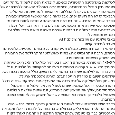
לאליפות בונדסליגה היסטורית כמאמן, קיבל את הזכות לעמוד על הקווים
של
המועדון הגדול בהיסטוריה
, ובימים אלה בארה"ב הוא מחולל מהפכה של
ממש אחרי השנים של קרלו אנצ'לוטי. אי אפשר לומר שתחת האיטלקי
הבלאנקוס לא חוו רגעים יפים, אבל נראה כי מה שאנשי המועדון מבירת
ספרד ושחקניו הכירו, שונה בתכלית ממה שהם עומדים לחוות תחת מי
שמסומן כמי שיהיה אחד המאמנים הגדולים בדור הקרוב. ריאל תעלה
הערב לחצי הגמר מול פ.ס.ז' בימים שבהם מאמנה משנה סדרי עולם על
המגרש ומחוצה לו.
צ'אבי אלונסו עם אמבפה,צילום: AFP
מעבר לעבודה קשה
השינוי הראשון והחשוב מכולם מגיע קודם כל מבחינה טקטית. אלונסו, מן
הסתם, הרבה יותר גמיש מחשבתית מאנצ'לוטי והולך ללמד את החבורה
שלו לשחק בשיטות נוספות פרט
ל־4-3-3 המסורתי. במשחק הראשון בטורניר מול אל־הילאל ריאל שיחקה
במערך ה־4-4-2. הקבוצה הסעודית הצליחה להקשות על הלבנים, אבל
היה ברור גם לאלונסו שמדובר בניסוי כלים ראשון, כולל הופעות בכורה של
שחקנים חשובים כמו דין הוייסן הבלם וטרנט אלכסנדר ארנולד.
במשחק מול פאצ'וקה אלונסו שינה את המערך אחרי הפסקת שתייה בגלל
חיסרון מספרי. ראול אסנסיו, שגרם לפנדל מול אל־הילאל והורחק מול
המקסיקנים, אילץ את המאמן לעצב מחדש, וגם שיטת שלושת הבלמים
שהנחיל בלברקוזן נראית כמו אופציה שריאל תשחק בה לא מעט בעונה
הקרובה.
הדבר השני שאלונסו עומד לשנות הוא משחק הלחץ, בדיוק כפי שעשה
בעונה החולפת האנזי פליק בברצלונה. בניצחון על זלצבורג ריאל חנקה את
האוסטרים כבר בניסיונות שלהם לפתח התקפות מההגנה לאורך דקות