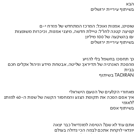
הבא
בשיתוף עיריית ירושלים
שופינג, אמנות ואוכל: המרכז המתחדש של מזרח י-ם
קפיצה קטנה לחו"ל: טיילת חדשה, מיצגי אמנות, וכיכרות משופצות
בהשקעה של 100 מיליון ₪
בשיתוף עיריית ירושלים
כך תחסכו בחשמל בלי להזיע
מהפכת האנרגיה של תדיראן: שליטה, אבטחת מידע וניהול אקלים חכם
בבית
בשיתוף TADIRAN
מאחורי הקלעים של הטעם הישראלי
איך אסם הפכה את תקופת הצנע והמחסור הקשה של שנות ה-40 למותג
לאומי?
בשיתוף אסם
אתם עוד לא שם? הטיסה למונדיאל כבר יצאה
יונדאי לוקחת אתכם לבמה הכי גדולה בעולם