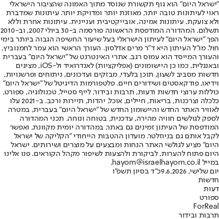
"ישראל היום" הוא גוף תקשורת שנוסד מתוך האמונה שהציבור הישראלי
ראוי לעיתונות טובה יותר, מאוזנת יותר ומדויקת יותר. עיתונות שמדברת
ולא צועקת. עיתונות אמינה, אובייקטיבית ועניינית. עיתונות אחרת וללא
תשלום. המהדורה המודפסת הראשונה פורסמה ב-30 ביולי 2007, וב-2010
הפך "ישראל היום" לעיתון הישראלי בעל שיעור החשיפה הגבוה ביותר בימי
חול. מו"ל העיתון היא ד"ר מרים אדלסון. העורך הראשי הוא עמר לחמנוביץ,
והעורך המייסד הוא עמוס רגב. אתרי האינטרנט של "ישראל היום" בעברית
ובאנגלית, כמו כן היישומונים (אפליקציות) לאנדרואיד ול-iOS, מציגים
חדשות מסביב לשעון, תוכן בלעדי, מבזקים ועדכונים, ניתוחים ופרשנויות,
וידיאו, פודקאסטים ושידורים חיים. פלטפורמות הדיגיטל של "ישראל היום"
כוללות ערוצי חדשות ודעות, תרבות ובידור, לייף סטייל, טכנולוגיה, ספורט,
כלכלה וצרכנות, בריאות, חיילים, אוכל, יהדות, תיירות ורכב. ב-2021 עלו
לאוויר האתר החדש והיישומון החדש של "ישראל היום" בעברית, במטרה
לספק לגולשים חוויה מהירה, עדכנית, בטוחה ונוחה. תכני המהדורה
המודפסת של העיתון זמינים גם באתר, במהדורה יומית מקוונת, ואפשר
לקבל אותם גם בניוזלטר. מועדון ההטבות הייחודי "הקליקה של ישראל
היום" מציע לגולשי האתר הנחות ומבצעים על מוצרים ושירותים. ישראל
היום פתוח להערות, לביקורת ולהצעות לשיפור מקהל הקוראים. פנו אלינו
במייל hayom@israelhayom.co.il.
יום שלישי, 9.6.2026
כ"ד בסיון תשפ"ו
חדשות
דעות
ספורט
ForReal
תרבות ובידור