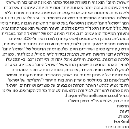
"ישראל היום" הוא גוף תקשורת שנוסד מתוך האמונה שהציבור הישראלי
ראוי לעיתונות טובה יותר, מאוזנת יותר ומדויקת יותר. עיתונות שמדברת
ולא צועקת. עיתונות אמינה, אובייקטיבית ועניינית. עיתונות אחרת וללא
תשלום. המהדורה המודפסת הראשונה פורסמה ב-30 ביולי 2007, וב-2010
הפך "ישראל היום" לעיתון הישראלי בעל שיעור החשיפה הגבוה ביותר בימי
חול. מו"ל העיתון היא ד"ר מרים אדלסון. העורך הראשי הוא עמר לחמנוביץ,
והעורך המייסד הוא עמוס רגב. אתרי האינטרנט של "ישראל היום" בעברית
ובאנגלית, כמו כן היישומונים (אפליקציות) לאנדרואיד ול-iOS, מציגים
חדשות מסביב לשעון, תוכן בלעדי, מבזקים ועדכונים, ניתוחים ופרשנויות,
וידיאו, פודקאסטים ושידורים חיים. פלטפורמות הדיגיטל של "ישראל היום"
כוללות ערוצי חדשות ודעות, תרבות ובידור, לייף סטייל, טכנולוגיה, ספורט,
כלכלה וצרכנות, בריאות, חיילים, אוכל, יהדות, תיירות ורכב. ב-2021 עלו
לאוויר האתר החדש והיישומון החדש של "ישראל היום" בעברית, במטרה
לספק לגולשים חוויה מהירה, עדכנית, בטוחה ונוחה. תכני המהדורה
המודפסת של העיתון זמינים גם באתר, במהדורה יומית מקוונת, ואפשר
לקבל אותם גם בניוזלטר. מועדון ההטבות הייחודי "הקליקה של ישראל
היום" מציע לגולשי האתר הנחות ומבצעים על מוצרים ושירותים. ישראל
היום פתוח להערות, לביקורת ולהצעות לשיפור מקהל הקוראים. פנו אלינו
במייל hayom@israelhayom.co.il.
יום שבת, 6.6.2026
כ"א בסיון תשפ"ו
חדשות
דעות
ספורט
ForReal
תרבות ובידור