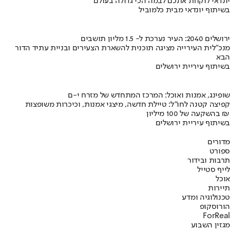
יונדאי לוקחת אתכם לבמה הכי גדולה בעולם
בשיתוף יונדאי מבית כלמוביל
ירושלים 2040: העיר נערכת ל- 1.5 מליון תושבים
מנכ"לית העירייה מציגה תוכנית להשארת הצעירים ובניית עתיד הדור
הבא
בשיתוף עיריית ירושלים
שופינג, אמנות ואוכל: המרכז המתחדש של מזרח י-ם
קפיצה קטנה לחו"ל: טיילת חדשה, מיצגי אמנות, וכיכרות משופצות
בהשקעה של 100 מיליון ₪
בשיתוף עיריית ירושלים
מדורים
ספורט
תרבות ובידור
לייף סטייל
אוכל
תיירות
טכנולוגיה ומדע
הורוסקופ
ForReal
מגזין השבוע