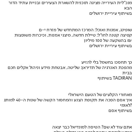
מנכ"לית העירייה מציגה תוכנית להשארת הצעירים ובניית עתיד הדור
הבא
בשיתוף עיריית ירושלים
שופינג, אמנות ואוכל: המרכז המתחדש של מזרח י-ם
קפיצה קטנה לחו"ל: טיילת חדשה, מיצגי אמנות, וכיכרות משופצות
בהשקעה של 100 מיליון ₪
בשיתוף עיריית ירושלים
כך תחסכו בחשמל בלי להזיע
מהפכת האנרגיה של תדיראן: שליטה, אבטחת מידע וניהול אקלים חכם
בבית
בשיתוף TADIRAN
מאחורי הקלעים של הטעם הישראלי
איך אסם הפכה את תקופת הצנע והמחסור הקשה של שנות ה-40 למותג
לאומי?
בשיתוף אסם
אתם עוד לא שם? הטיסה למונדיאל כבר יצאה