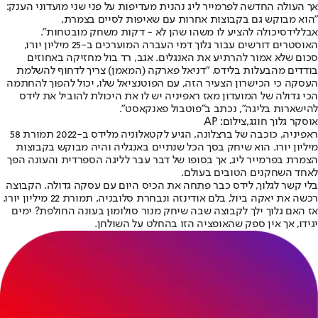
אך העולה החדשה לפרמייר ליג נהנית מעדיפות על פני שני מועדוני הענק:
"הוא מבוקש גם בקבוצות אחרות עם שאיפות לסיים בצמרת,
אבל
לידס
יכולה להציע לו משהו שהן לא - דקות משחק מובטחות".
האוסטרים דורשים עבור גלוך דמי העברה המוערכים ב-25 מיליון יורו,
סכום שלא אמור להרתיע את האנגלים. אגב, רד בול מחזיקה באחוזים
בודדים מהבעלות בלידס. "דניאל פארקה (המאמן) צריך לדחוף להשלמת
העסקה כי הכישרון הצעיר הזה, עם הפוטנציאל שלו, יכול להפוך להחתמה
הכי גדולה של המועדון מאז ראפיניה יש לו את היכולת להוביל את לידס
להישארות בליגה", נכתב ב"פוטבול פאנקאסט".
אוסקר גלוך חוגג,צילום: AP
ראפיניה, כוכבה של ברצלונה, הגיע לקטאלוניה מלידס ב-2022 תמורת 58
מיליון יורו. הוא שיחק בסך הכל שנתיים באנגליה והיה מבוקש בקבוצות
הצמרת בפרמייר ליג, אך בסופו של דבר עבר לליגה הספרדית והעונה הפך
לאחד השחקנים הטובים בעולם.
בלי קשר לגלוך, לידס כבר פתחה את הכיס היום עם עסקה גדולה. הקבוצה
רכשה את יאקה ביול, בלם אודינזה ונבחרת סלובניה, תמורת 22 מיליון יורו.
אז האם גלוך ילך לקבוצה שבה שיחק מנור סולומון בעונה החולפת? ימים
יגידו, אך אין ספק שהאופציה הזו בהחלט על השולחן.