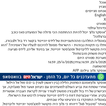
אוכל
מגזין
אנחנו מגייסים
English
X
ספורט
כדורגל עולמי
"אוסקר גלוך יכול להיות ההחתמה הכי גדולה של המועדון מאז כוכב
ברצלונה"
באנגליה התלהבו מההתעניינות של לידס יונייטד בקשר רד בול זלצבורג,
ותלו בו תקוות גבוהות • הישראלי מסוגל להיכנס לנעליו של ראפיניה? "הוא
היה מקושר לליברפול ומנצ'סטר יונייטד, אך בניגוד אליהן, לידס מציעה
דקות משחק מובטחות"
מערכת ספורט היום
23/6/2025, 16:59
,עודכן
23/6/2025, 16:59
0
השמעה
אוסקר גלוך. צילום: AFP
אוסקר גלוך
אמנם הסתפק הלילה (בין ראשון לשני) ב-0:0 מול אל הילאל
אחרי שפתח את גביע העולם למועדונים עם ניצחון ושער מול פאצ'וקה, אך
הכישרון של רד בול זלצבורג ממשיך לעורר עניית לקראת העברה אפשרית
בקיץ. אחרי שבצרפת דווח כי לידס יונייטד עשויה לרכוש את הישראלי,
באנגליה התמקדו בו והרעיפו עליו שבחים.
באתר "פוטבול 365" דיווחו כי גלוך היה מקושר למנצ'סטר יונייטד וליברפול,