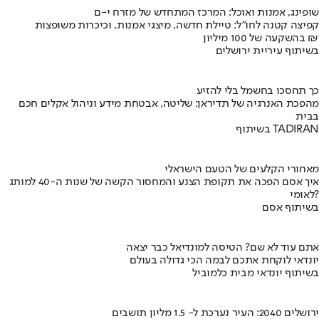
שופינג, אמנות ואוכל: המרכז המתחדש של מזרח י-ם
קפיצה קטנה לחו"ל: טיילת חדשה, מיצגי אמנות, וכיכרות משופצות
בהשקעה של 100 מיליון ₪
בשיתוף עיריית ירושלים
כך תחסכו בחשמל בלי להזיע
מהפכת האנרגיה של תדיראן: שליטה, אבטחת מידע וניהול אקלים חכם
בבית
בשיתוף TADIRAN
מאחורי הקלעים של הטעם הישראלי
איך אסם הפכה את תקופת הצנע והמחסור הקשה של שנות ה-40 למותג
לאומי?
בשיתוף אסם
אתם עוד לא שם? הטיסה למונדיאל כבר יצאה
יונדאי לוקחת אתכם לבמה הכי גדולה בעולם
בשיתוף יונדאי מבית כלמוביל
ירושלים 2040: העיר נערכת ל- 1.5 מליון תושבים