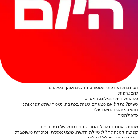
הכתבות ועידכוני הספורט החמים אצלך בטלגרם
להצטרפות
פפ גווארדיולה,צילום: רויטרס
טעינו? נתקן! אם מצאתם טעות בכתבה, נשמח שתשתפו אותנו
חמאס
עזה
פפ גווארדיולה
כדאי
להכיר
שופינג, אמנות ואוכל: המרכז המתחדש של מזרח י-ם
קפיצה קטנה לחו"ל: טיילת חדשה, מיצגי אמנות, וכיכרות משופצות
בהשקעה של 100 מיליון ₪