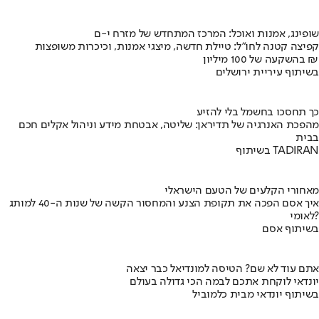
שופינג, אמנות ואוכל: המרכז המתחדש של מזרח י-ם
קפיצה קטנה לחו"ל: טיילת חדשה, מיצגי אמנות, וכיכרות משופצות
בהשקעה של 100 מיליון ₪
בשיתוף עיריית ירושלים
כך תחסכו בחשמל בלי להזיע
מהפכת האנרגיה של תדיראן: שליטה, אבטחת מידע וניהול אקלים חכם
בבית
בשיתוף TADIRAN
מאחורי הקלעים של הטעם הישראלי
איך אסם הפכה את תקופת הצנע והמחסור הקשה של שנות ה-40 למותג
לאומי?
בשיתוף אסם
אתם עוד לא שם? הטיסה למונדיאל כבר יצאה
יונדאי לוקחת אתכם לבמה הכי גדולה בעולם
בשיתוף יונדאי מבית כלמוביל