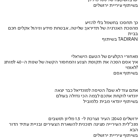
בשיתוף עיריית ירושלים
כך תחסכו בחשמל בלי להזיע
מהפכת האנרגיה של תדיראן: שליטה, אבטחת מידע וניהול אקלים חכם
בבית
בשיתוף TADIRAN
מאחורי הקלעים של הטעם הישראלי
איך אסם הפכה את תקופת הצנע והמחסור הקשה של שנות ה-40 למותג
לאומי?
בשיתוף אסם
אתם עוד לא שם? הטיסה למונדיאל כבר יצאה
יונדאי לוקחת אתכם לבמה הכי גדולה בעולם
בשיתוף יונדאי מבית כלמוביל
ירושלים 2040: העיר נערכת ל- 1.5 מליון תושבים
מנכ"לית העירייה מציגה תוכנית להשארת הצעירים ובניית עתיד הדור
הבא
בשיתוף עיריית ירושלים