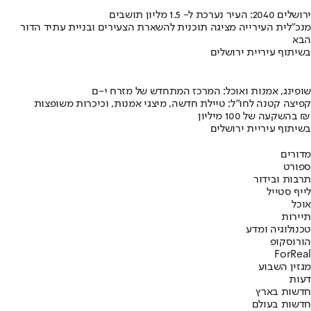
ירושלים 2040: העיר נערכת ל- 1.5 מליון תושבים
מנכ"לית העירייה מציגה תוכנית להשארת הצעירים ובניית עתיד הדור
הבא
בשיתוף עיריית ירושלים
שופינג, אמנות ואוכל: המרכז המתחדש של מזרח י-ם
קפיצה קטנה לחו"ל: טיילת חדשה, מיצגי אמנות, וכיכרות משופצות
בהשקעה של 100 מיליון ₪
בשיתוף עיריית ירושלים
מדורים
ספורט
תרבות ובידור
לייף סטייל
אוכל
תיירות
טכנולוגיה ומדע
הורוסקופ
ForReal
מגזין השבוע
דעות
חדשות בארץ
חדשות בעולם