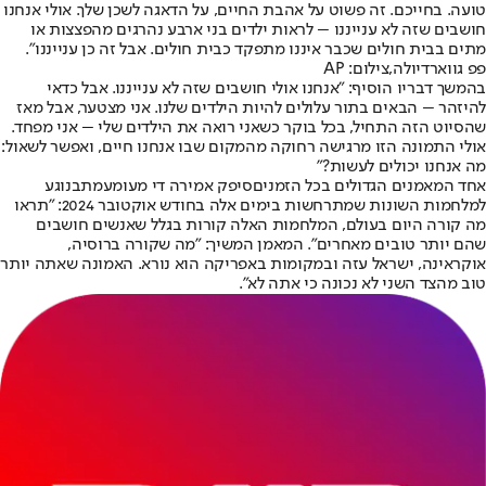
טועה. בחייכם. זה פשוט על אהבת החיים, על הדאגה לשכן שלך. אולי אנחנו
חושבים שזה לא ענייננו – לראות ילדים בני ארבע נהרגים מהפצצות או
מתים בבית חולים שכבר איננו מתפקד כבית חולים. אבל זה כן ענייננו".
פפ גווארדיולה,צילום: AP
בהמשך דבריו הוסיף: "אנחנו אולי חושבים שזה לא ענייננו. אבל כדאי
להיזהר – הבאים בתור עלולים להיות הילדים שלנו. אני מצטער, אבל מאז
שהסיוט הזה התחיל, בכל בוקר כשאני רואה את הילדים שלי – אני מפחד.
אולי התמונה הזו מרגישה רחוקה מהמקום שבו אנחנו חיים, ואפשר לשאול:
מה אנחנו יכולים לעשות?"
אחד המאמנים הגדולים בכל הזמנים
סיפק אמירה די מעומעמת
בנוגע
למלחמות השונות שמתרחשות בימים אלה בחודש אוקטובר 2024: "תראו
מה קורה היום בעולם, המלחמות האלה קורות בגלל שאנשים חושבים
שהם יותר טובים מאחרים". המאמן המשיך: "מה שקורה ברוסיה,
אוקראינה, ישראל עזה ובמקומות באפריקה הוא נורא. האמונה שאתה יותר
טוב מהצד השני לא נכונה כי אתה לא".