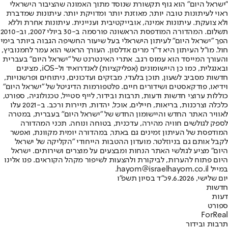
"ישראל היום" הוא גוף תקשורת שנוסד מתוך האמונה שהציבור הישראלי
ראוי לעיתונות טובה יותר, מאוזנת יותר ומדויקת יותר. עיתונות שמדברת
ולא צועקת. עיתונות אמינה, אובייקטיבית ועניינית. עיתונות אחרת וללא
תשלום. המהדורה המודפסת הראשונה פורסמה ב-30 ביולי 2007, וב-2010
הפך "ישראל היום" לעיתון הישראלי בעל שיעור החשיפה הגבוה ביותר בימי
חול. מו"ל העיתון היא ד"ר מרים אדלסון. העורך הראשי הוא עמר לחמנוביץ,
והעורך המייסד הוא עמוס רגב. אתרי האינטרנט של "ישראל היום" בעברית
ובאנגלית, כמו כן היישומונים (אפליקציות) לאנדרואיד ול-iOS, מציגים
חדשות מסביב לשעון, תוכן בלעדי, מבזקים ועדכונים, ניתוחים ופרשנויות,
וידיאו, פודקאסטים ושידורים חיים. פלטפורמות הדיגיטל של "ישראל היום"
כוללות ערוצי חדשות ודעות, תרבות ובידור, לייף סטייל, טכנולוגיה, ספורט,
כלכלה וצרכנות, בריאות, חיילים, אוכל, יהדות, תיירות ורכב. ב-2021 עלו
לאוויר האתר החדש והיישומון החדש של "ישראל היום" בעברית, במטרה
לספק לגולשים חוויה מהירה, עדכנית, בטוחה ונוחה. תכני המהדורה
המודפסת של העיתון זמינים גם באתר, במהדורה יומית מקוונת, ואפשר
לקבל אותם גם בניוזלטר. מועדון ההטבות הייחודי "הקליקה של ישראל
היום" מציע לגולשי האתר הנחות ומבצעים על מוצרים ושירותים. ישראל
היום פתוח להערות, לביקורת ולהצעות לשיפור מקהל הקוראים. פנו אלינו
במייל hayom@israelhayom.co.il.
יום שלישי, 9.6.2026
כ"ד בסיון תשפ"ו
חדשות
דעות
ספורט
ForReal
תרבות ובידור