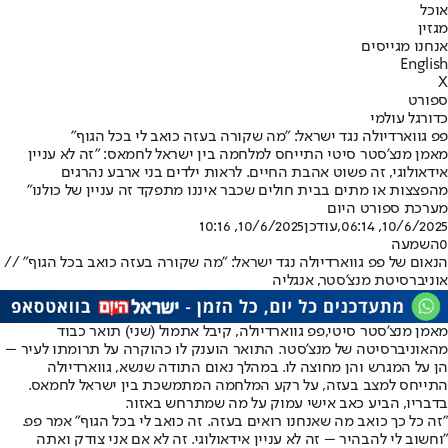
אוכל
מגזין
אנחנו מגייסים
English
X
ספורט
כדורגל עולמי
פפ גווארדיולה נגד ישראל: "מה שקורה בעזה כואב לי בכל הגוף"
מאמן מנצ'סטר סיטי התייחס למלחמה בין ישראל לחמאס: "זה לא עניין
אידאולוגי, זה פשוט אהבת החיים. לראות ילדים בני ארבע נהרגים
מהפצצות או מתים בבית חולים שכבר איננו מתפקד זה עניין של כולנו"
מערכת ספורט היום
10/6/2025, 06:14
,עודכן
10/6/2025, 10:16
0
השמעה
הנאום של פפ גווארדיולה נגד ישראל: "מה שקורה בעזה כואב בכל הגוף" //
אוניברסיטת מנצ'סטר, אנגליה
מאמן מנצ'סטר סיטי,
פפ גווארדיולה
, קיבל אתמול (שני) תואר כבוד
מהאוניברסיטה של מנצ'סטר. התואר הוענק לו כהוקרה על תרומתו לעיר –
הן על המגרש והן מחוצה לו. במהלך נאום התודה שנשא, גווארדיולה
התייחס למצב בעזה, על רקע המלחמה המתמשכת בין ישראל לחמאס.
בדבריו, הביע כאב אישי עמוק על מה שמתרחש באזור.
"זה כל כך כואב מה שאנחנו רואים בעזה. זה כואב לי בכל הגוף" אמר פפ.
"וחשוב לי להבהיר – זה לא עניין אידאולוגי. זה לא אם אני צודק ואתה