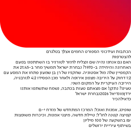
הכתבות ועידכוני הספורט החמים אצלך בטלגרם
להצטרפות
האם גם אנחנו נהיה שם ונצליח לחזור לטורניר בו השתתפנו בפעם
האחרונה והיחידה ב-1970? נבחרת ישראל תמשיך מחר ב-21:45 את
הקמפיין שלה מול אסטוניה. שחקניו של רן בן שמעון פתחו את המסע עם
1:2 דחוק על היריבה מצפון אירופה ולאחר מכן הפסידו 4:2 לנורבגיה,
היריבה העיקרית על המקום השני.
טעינו? נתקן! אם מצאתם טעות בכתבה, נשמח שתשתפו אותנו
ירדן
מונדיאל 2026
נבחרת ישראל
כדאי
להכיר
שופינג, אמנות ואוכל: המרכז המתחדש של מזרח י-ם
קפיצה קטנה לחו"ל: טיילת חדשה, מיצגי אמנות, וכיכרות משופצות
בהשקעה של 100 מיליון ₪
בשיתוף עיריית ירושלים