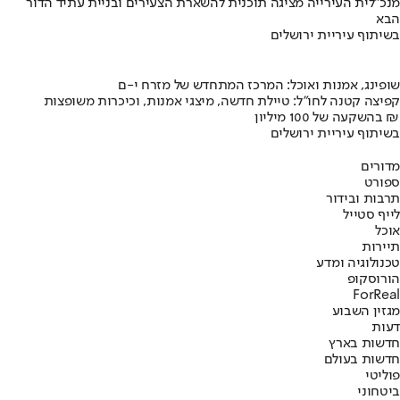
מנכ"לית העירייה מציגה תוכנית להשארת הצעירים ובניית עתיד הדור
הבא
בשיתוף עיריית ירושלים
שופינג, אמנות ואוכל: המרכז המתחדש של מזרח י-ם
קפיצה קטנה לחו"ל: טיילת חדשה, מיצגי אמנות, וכיכרות משופצות
בהשקעה של 100 מיליון ₪
בשיתוף עיריית ירושלים
מדורים
ספורט
תרבות ובידור
לייף סטייל
אוכל
תיירות
טכנולוגיה ומדע
הורוסקופ
ForReal
מגזין השבוע
דעות
חדשות בארץ
חדשות בעולם
פוליטי
ביטחוני