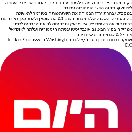
דקות ושמר על רשת נקייה. פלשתין עוד רחוקה מהמונדיאל, אבל העפלה
לפלייאוף תהיה הישג היסטוריה עבורה.
במקביל, נבחרת ירדן הבטיחה את השתתפותה בטורניר לראשונה
בהיסטוריה. השכנה שלנו ניצחה הערב 0:3 את עומאן ולאחר מכן ראתה את
דרום קוריאה רושמת 0:2 על עיראק ומבטיחה לה את הכרטיס לצפון
אמריקה בקיץ הבא. גם אוזבקיסטן עשתה היסטוריה ועלתה למונדיאל
אחרי 0:0 עם איחוד האמירויות.
שחקני נבחרת ירדן בטירוף,צילום: Jordan Embassy in Washington
D.C