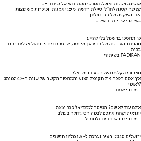
שופינג, אמנות ואוכל: המרכז המתחדש של מזרח י-ם
קפיצה קטנה לחו"ל: טיילת חדשה, מיצגי אמנות, וכיכרות משופצות
בהשקעה של 100 מיליון ₪
בשיתוף עיריית ירושלים
כך תחסכו בחשמל בלי להזיע
מהפכת האנרגיה של תדיראן: שליטה, אבטחת מידע וניהול אקלים חכם
בבית
בשיתוף TADIRAN
מאחורי הקלעים של הטעם הישראלי
איך אסם הפכה את תקופת הצנע והמחסור הקשה של שנות ה-40 למותג
לאומי?
בשיתוף אסם
אתם עוד לא שם? הטיסה למונדיאל כבר יצאה
יונדאי לוקחת אתכם לבמה הכי גדולה בעולם
בשיתוף יונדאי מבית כלמוביל
ירושלים 2040: העיר נערכת ל- 1.5 מליון תושבים