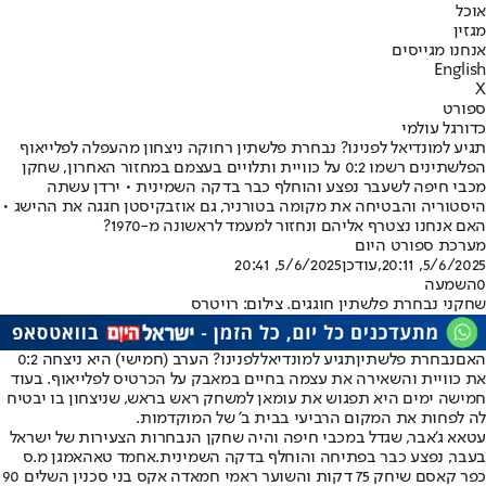
אוכל
מגזין
אנחנו מגייסים
English
X
ספורט
כדורגל עולמי
תגיע למונדיאל לפנינו? נבחרת פלשתין רחוקה ניצחון מהעפלה לפלייאוף
הפלשתינים רשמו 0:2 על כוויית ותלויים בעצמם במחזור האחרון, שחקן
מכבי חיפה לשעבר נפצע והוחלף כבר בדקה השמינית • ירדן עשתה
היסטוריה והבטיחה את מקומה בטורניר, גם אוזבקיסטן חגגה את ההישג •
האם אנחנו נצטרף אליהם ונחזור למעמד לראשונה מ-1970?
מערכת ספורט היום
5/6/2025, 20:11
,עודכן
5/6/2025, 20:41
0
השמעה
שחקני נבחרת פלשתין חוגגים. צילום: רויטרס
האם
נבחרת פלשתין
תגיע ל
מונדיאל
לפנינו? הערב (חמישי) היא ניצחה 0:2
את כוויית והשאירה את עצמה בחיים במאבק על הכרטיס לפלייאוף. בעוד
חמישה ימים היא תפגוש את עומאן למשחק ראש בראש, שניצחון בו יבטיח
לה לפחות את המקום הרביעי בבית ב' של המוקדמות.
עטאא ג'אבר
, שגדל במכבי חיפה והיה שחקן הנבחרות הצעירות של ישראל
בעבר, נפצע כבר בפתיחה והוחלף בדקה השמינית.
אחמד טאהא
מגן מ.ס
כפר קאסם שיחק 75 דקות והשוער ראמי חמאדה אקס בני סכנין השלים 90