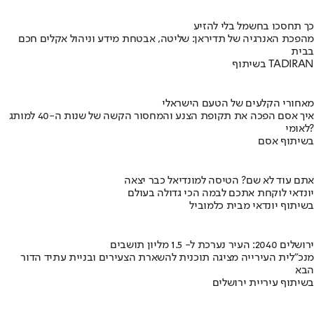
כך תחסכו בחשמל בלי להזיע
מהפכת האנרגיה של תדיראן: שליטה, אבטחת מידע וניהול אקלים חכם
בבית
בשיתוף TADIRAN
מאחורי הקלעים של הטעם הישראלי
איך אסם הפכה את תקופת הצנע והמחסור הקשה של שנות ה-40 למותג
לאומי?
בשיתוף אסם
אתם עוד לא שם? הטיסה למונדיאל כבר יצאה
יונדאי לוקחת אתכם לבמה הכי גדולה בעולם
בשיתוף יונדאי מבית כלמוביל
ירושלים 2040: העיר נערכת ל- 1.5 מליון תושבים
מנכ"לית העירייה מציגה תוכנית להשארת הצעירים ובניית עתיד הדור
הבא
בשיתוף עיריית ירושלים