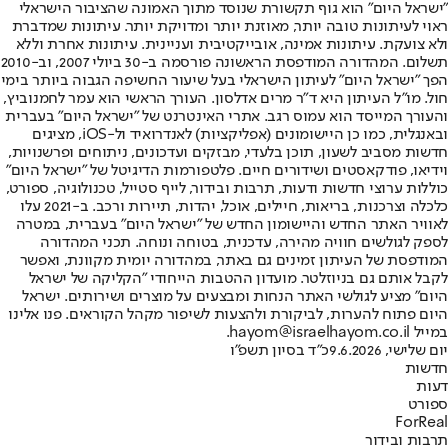
"ישראל היום" הוא גוף תקשורת שנוסד מתוך האמונה שהציבור הישראלי
ראוי לעיתונות טובה יותר, מאוזנת יותר ומדויקת יותר. עיתונות שמדברת
ולא צועקת. עיתונות אמינה, אובייקטיבית ועניינית. עיתונות אחרת וללא
תשלום. המהדורה המודפסת הראשונה פורסמה ב-30 ביולי 2007, וב-2010
הפך "ישראל היום" לעיתון הישראלי בעל שיעור החשיפה הגבוה ביותר בימי
חול. מו"ל העיתון היא ד"ר מרים אדלסון. העורך הראשי הוא עמר לחמנוביץ,
והעורך המייסד הוא עמוס רגב. אתרי האינטרנט של "ישראל היום" בעברית
ובאנגלית, כמו כן היישומונים (אפליקציות) לאנדרואיד ול-iOS, מציגים
חדשות מסביב לשעון, תוכן בלעדי, מבזקים ועדכונים, ניתוחים ופרשנויות,
וידיאו, פודקאסטים ושידורים חיים. פלטפורמות הדיגיטל של "ישראל היום"
כוללות ערוצי חדשות ודעות, תרבות ובידור, לייף סטייל, טכנולוגיה, ספורט,
כלכלה וצרכנות, בריאות, חיילים, אוכל, יהדות, תיירות ורכב. ב-2021 עלו
לאוויר האתר החדש והיישומון החדש של "ישראל היום" בעברית, במטרה
לספק לגולשים חוויה מהירה, עדכנית, בטוחה ונוחה. תכני המהדורה
המודפסת של העיתון זמינים גם באתר, במהדורה יומית מקוונת, ואפשר
לקבל אותם גם בניוזלטר. מועדון ההטבות הייחודי "הקליקה של ישראל
היום" מציע לגולשי האתר הנחות ומבצעים על מוצרים ושירותים. ישראל
היום פתוח להערות, לביקורת ולהצעות לשיפור מקהל הקוראים. פנו אלינו
במייל hayom@israelhayom.co.il.
יום שלישי, 9.6.2026
כ"ד בסיון תשפ"ו
חדשות
דעות
ספורט
ForReal
תרבות ובידור