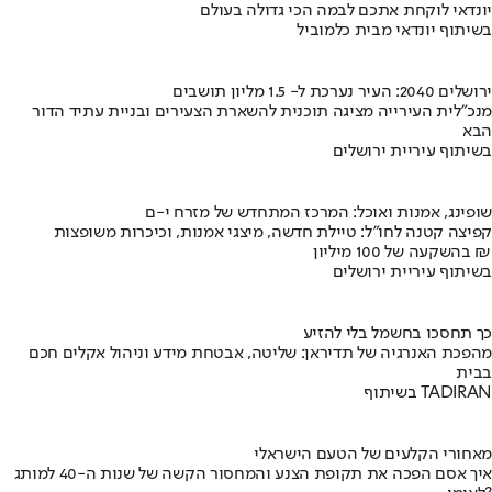
יונדאי לוקחת אתכם לבמה הכי גדולה בעולם
בשיתוף יונדאי מבית כלמוביל
ירושלים 2040: העיר נערכת ל- 1.5 מליון תושבים
מנכ"לית העירייה מציגה תוכנית להשארת הצעירים ובניית עתיד הדור
הבא
בשיתוף עיריית ירושלים
שופינג, אמנות ואוכל: המרכז המתחדש של מזרח י-ם
קפיצה קטנה לחו"ל: טיילת חדשה, מיצגי אמנות, וכיכרות משופצות
בהשקעה של 100 מיליון ₪
בשיתוף עיריית ירושלים
כך תחסכו בחשמל בלי להזיע
מהפכת האנרגיה של תדיראן: שליטה, אבטחת מידע וניהול אקלים חכם
בבית
בשיתוף TADIRAN
מאחורי הקלעים של הטעם הישראלי
איך אסם הפכה את תקופת הצנע והמחסור הקשה של שנות ה-40 למותג