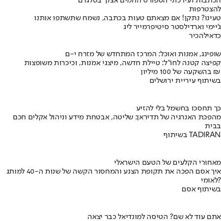
הכתבות ועידכוני הספורט החמים אצלך בטלגרם
להצטרפות
טעינו? נתקן! אם מצאתם טעות בכתבה, נשמח שתשתפו אותנו
ג'יימי וארדי
לסטר סיטי
פרמייר ליג
כדאי
להכיר
שופינג, אמנות ואוכל: המרכז המתחדש של מזרח י-ם
קפיצה קטנה לחו"ל: טיילת חדשה, מיצגי אמנות, וכיכרות משופצות
בהשקעה של 100 מיליון ₪
בשיתוף עיריית ירושלים
כך תחסכו בחשמל בלי להזיע
מהפכת האנרגיה של תדיראן: שליטה, אבטחת מידע וניהול אקלים חכם
בבית
בשיתוף TADIRAN
מאחורי הקלעים של הטעם הישראלי
איך אסם הפכה את תקופת הצנע והמחסור הקשה של שנות ה-40 למותג
לאומי?
בשיתוף אסם
אתם עוד לא שם? הטיסה למונדיאל כבר יצאה