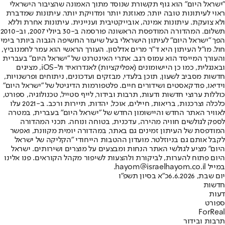
"ישראל היום" הוא גוף תקשורת שנוסד מתוך האמונה שהציבור הישראלי
ראוי לעיתונות טובה יותר, מאוזנת יותר ומדויקת יותר. עיתונות שמדברת
ולא צועקת. עיתונות אמינה, אובייקטיבית ועניינית. עיתונות אחרת וללא
תשלום. המהדורה המודפסת הראשונה פורסמה ב-30 ביולי 2007, וב-2010
הפך "ישראל היום" לעיתון הישראלי בעל שיעור החשיפה הגבוה ביותר בימי
חול. מו"ל העיתון היא ד"ר מרים אדלסון. העורך הראשי הוא עמר לחמנוביץ,
והעורך המייסד הוא עמוס רגב. אתרי האינטרנט של "ישראל היום" בעברית
ובאנגלית, כמו כן היישומונים (אפליקציות) לאנדרואיד ול-iOS, מציגים
חדשות מסביב לשעון, תוכן בלעדי, מבזקים ועדכונים, ניתוחים ופרשנויות,
וידיאו, פודקאסטים ושידורים חיים. פלטפורמות הדיגיטל של "ישראל היום"
כוללות ערוצי חדשות ודעות, תרבות ובידור, לייף סטייל, טכנולוגיה, ספורט,
כלכלה וצרכנות, בריאות, חיילים, אוכל, יהדות, תיירות ורכב. ב-2021 עלו
לאוויר האתר החדש והיישומון החדש של "ישראל היום" בעברית, במטרה
לספק לגולשים חוויה מהירה, עדכנית, בטוחה ונוחה. תכני המהדורה
המודפסת של העיתון זמינים גם באתר, במהדורה יומית מקוונת, ואפשר
לקבל אותם גם בניוזלטר. מועדון ההטבות הייחודי "הקליקה של ישראל
היום" מציע לגולשי האתר הנחות ומבצעים על מוצרים ושירותים. ישראל
היום פתוח להערות, לביקורת ולהצעות לשיפור מקהל הקוראים. פנו אלינו
במייל hayom@israelhayom.co.il.
יום שבת, 6.6.2026
כ"א בסיון תשפ"ו
חדשות
דעות
ספורט
ForReal
תרבות ובידור