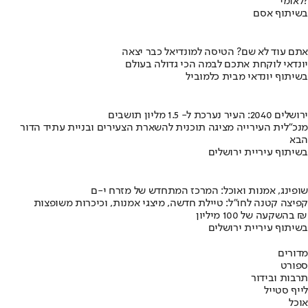
לאומי?
בשיתוף אסם
אתם עוד לא שם? הטיסה למונדיאל כבר יצאה
יונדאי לוקחת אתכם לבמה הכי גדולה בעולם
בשיתוף יונדאי מבית כלמוביל
ירושלים 2040: העיר נערכת ל- 1.5 מליון תושבים
מנכ"לית העירייה מציגה תוכנית להשארת הצעירים ובניית עתיד הדור
הבא
בשיתוף עיריית ירושלים
שופינג, אמנות ואוכל: המרכז המתחדש של מזרח י-ם
קפיצה קטנה לחו"ל: טיילת חדשה, מיצגי אמנות, וכיכרות משופצות
בהשקעה של 100 מיליון ₪
בשיתוף עיריית ירושלים
מדורים
ספורט
תרבות ובידור
לייף סטייל
אוכל