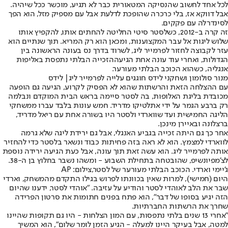
לכל אחד לחשוב שהנסיקה המטאורית כבר לא תגיע, מוכשר ככל שיהיה.
אבל דווקא אז, בלי כרכרה שהופכת לדלעת אבל עם מספיק מזל, הוא הפך
לסינדרלה עם פקקים.
זה קרה ב-2012, כשלסטר סיטי החליטה להחתים אותו, להקפיץ אותו
שלוש ליגות אל עבר המקצוענות, ומכאן הוא רק המריא. תוך שנתיים הוא
עזר לקבוצה לחזור לפרמייר ליג, לשרוד בדרך נס בעונה הראשונה בין
הגדולות, ואחרי עוד עונה אחת הגיעה
הזכייה הבלתי נתפסת באליפות
אנגליה
, כשהוא הכוכב הבלתי מעורער.
מנור סולומון ושחקני לידס חוגגים עלייה לפרמייר ליג| לידס
עם ההצלחה הזאת והרשתות שהוא לא הפסיק לקרוע, הגיעה גם הופעה
מכובדת בליגת האלופות, בה לסטר סיימה בראש הבית המוקדם ונבלמה
רק ברבע הגמר על ידי אתלטיקו מדריד. חמש עונות בלבד עברו ממשחקי
הליגה החמישית ועד ש
ווארדי ולסטר היו בשורה אחת עם ריאל מדריד,
ברצלונה ובאיירן מינכן
.
אחר כך גם היתה זכייה בגביע האנגלי, אבל גם ירידת ליגה שלא גרמה
לווארדי למצמץ. הוא לא ראה בזה פחיתות כבוד ונשאר בלסטר כדי להחזיר
אותה לפרמייר ליג. הוא עשה זאת תוך עונה, אבל כעת הגיעה ירידה נוספת
לצ'מפיונשיפ, שהובטחה בתחילת השבוע - ומשהו נשבר בחלוץ בן ה-38.
ג'יימי וארדי. הכוכב הבלתי מעורער של לסטר,צילום: AP
היום (חמישי), למרות שאין בכוונתו לפרוש בגילו התקדם מהמשחק, וארדי
שבר את הלב לאוהדי לסטר והודיע על עזיבה. "אוהדי לסטר, ידענו שהיום
הזה יגיע בסופו של דבר", הוא פתח בפנים חתומות את סרטון הפרידה
שחרך את הרשתות החברתיות.
"אחרי 13 שנים בלתי נתפסות, עם המון הצלחות - היו גם תקופות שהיינו
למטה, אבל בעיקר היינו למעלה - הגיע הזמן לומר שלום", הוא המשיך