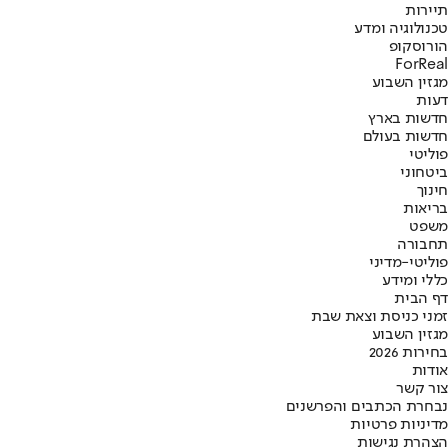
תיירות
טכנולוגיה ומדע
הורוסקופ
ForReal
מגזין השבוע
דעות
חדשות בארץ
חדשות בעולם
פוליטי
ביטחוני
חינוך
בריאות
משפט
תחבורה
פוליטי-מדיני
כללי ומידע
דף הבית
זמני כניסת וצאת שבת
מגזין השבוע
בחירות 2026
אודות
צור קשר
נבחרת הכתבים והפרשנים
מדיניות פרטיות
הצהרת נגישות