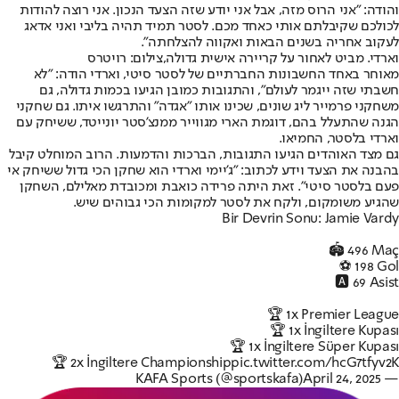
והודה: "אני הרוס מזה, אבל אני יודע שזה הצעד הנכון. אני רוצה להודות
לכולכם שקיבלתם אותי כאחד מכם. לסטר תמיד תהיה בליבי ואני אדאג
לעקוב אחריה בשנים הבאות ואקווה להצלחתה".
וארדי. מביט לאחור על קריירה אישית גדולה,צילום: רויטרס
מאוחר באחד החשבונות החברתיים של לסטר סיטי, וארדי הודה: "לא
חשבתי שזה ייגמר לעולם", והתגובות כמובן הגיעו בכמות גדולה, גם
משחקני פרמייר ליג שונים, שכינו אותו "אגדה" והתרגשו איתו. גם שחקני
הגנה שהתעלל בהם, דוגמת הארי מגווייר ממנצ'סטר יונייטד, ששיחק עם
וארדי בלסטר, החמיאו.
גם מצד האוהדים הגיעו התגובות, הברכות והדמעות. הרוב המוחלט קיבל
בהבנה את הצעד וידע לכתוב: "ג'יימי וארדי הוא שחקן הכי גדול ששיחק אי
פעם בלסטר סיטי". זאת היתה פרידה כואבת ומכובדת מאלילם, השחקן
שהגיע משומקום, ולקח את לסטר למקומות הכי גבוהים שיש.
Bir Devrin Sonu: Jamie Vardy
🏟️ 496 Maç
⚽️ 198 Gol
🅰️ 69 Asist
🏆 1x Premier League
🏆 1x İngiltere Kupası
🏆 1x İngiltere Süper Kupası
🏆 2x İngiltere Championship
pic.twitter.com/hcG7tfyv2K
April 24, 2025
— KAFA Sports (@sportskafa)