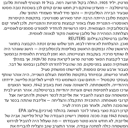
מרטין, יליד 1905, החלה בקול תרועה רמה. בגיל 19 הצטרף לשורות סלובן
ברטיסלבה – מועדון שהוקם רק חמש שנים קודם לכן בשכונת נובה מסטו
שבעיר הבירה הסלובקית – והפך מיד לאחד מעמודי התווך שלו.
הקמת סלובן הייתה הרבה יותר מאירוע ספורטיבי. בתקופת הקיסרות
האוסטרו-הונגרית פעלו באזור קבוצות גרמניות והונגריות, ולכן לאחר קום
צ'כוסלובקיה העצמאית, ניסו הרשויות להחדיר לספורט סממנים לאומיים.
הצלחתה המהירה של סלובן שימשה מקור לגאווה לאומית.
סלובן ברטיסלבה,צילום: REUTERS
ואכן, ההצלחות לא איחרו לבוא. תוך שלוש שנים זכתה הקבוצה בתואר
הראשון שלה ובמקום הראשון באליפות צ'כוסלובקיה – הישג שאוהר היה
לו שותף מרכזי. בעקבות הצטיינותו, הוא זומן לנבחרת הלאומית ובהמשך
עבר לקבוצת הפאר ספרטה פראג לקראת עונת 1929/30. אך במהלך
משחקיה נפצע במניסקוס, מה שהוביל לחזרתו לסלובן ובסופו של דבר,
כעבור ארבע שנים נוספות, לפרישתו ממשחק פעיל.
לאחר פרישתו, ובמיוחד בתקופת מלחמת העולם השנייה, היה אוהר שותף
בעסקי טקסטיל – תחום שבו השתמש כדי לסייע לאליזבת פליישר, ידידתו
היהודייה, ולמשפחתה. לראשונה עשה זאת באביב 1942, כאשר הנאצים
ערכו מבצע לתפיסת נשים ונערות יהודיות בברטיסלבה. אוהר הגיע לבית
המשפחה עם הצעה להעביר את אליזבת לכפר וישטוק ולהחביאה אצל
קרובי משפחתו. התוכנית התקבלה והצליחה – אליזבת שהתה בכפר עד
שהסכנה חלפה, ולאחר מכן חזרה לעיר.
קרון רכבת נאצי באתר לזכר השואה בהולנד (ארכיון),צילום: EPA
בשנת 1943 צצה סכנה נוספת: רישיון העבודה של קרול פליישר, אביה של
אליזבת, לא חודש והוא פוטר מעבודתו – מה שעלול היה להוביל לגירוש
המשפחה כולה למחנה עבודה. אוהר התערב שוב והצליח להבריח את