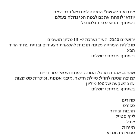
אתם עוד לא שם? הטיסה למונדיאל כבר יצאה
יונדאי לוקחת אתכם לבמה הכי גדולה בעולם
בשיתוף יונדאי מבית כלמוביל
ירושלים 2040: העיר נערכת ל- 1.5 מליון תושבים
מנכ"לית העירייה מציגה תוכנית להשארת הצעירים ובניית עתיד הדור
הבא
בשיתוף עיריית ירושלים
שופינג, אמנות ואוכל: המרכז המתחדש של מזרח י-ם
קפיצה קטנה לחו"ל: טיילת חדשה, מיצגי אמנות, וכיכרות משופצות
בהשקעה של 100 מיליון ₪
בשיתוף עיריית ירושלים
מדורים
ספורט
תרבות ובידור
לייף סטייל
אוכל
תיירות
טכנולוגיה ומדע