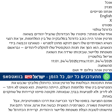
אוכל
מגזין
אנחנו מגייסים
English
X
ספורט
כדורגל עולמי
אחד שלא מוותר: סיפורו של הכדורגלן שהציל יהודים בשואה
מרטין אוהר היה כוכב כדורגל בסלובקיה של בין המלחמות, אך את רגעי
השיא האמיתיים שלו רשם דווקא מחוץ למגרש • כשארצו נכבשה בידי
הנאצים, הוא הפך את חנות הטקסטיל שלו למקלט ליהודים – ובראשם
משפחת פליישר, שבזכותו שרדה את השואה
אריאל בולשטיין
24/4/2025, 11:01
,עודכן
24/4/2025, 11:01
0
השמעה
מרטין אוהר. צילום: יד ושם
אחת התכונות הבולטות של מרטין אוהר, כדורגלן סלובקי שכבש את
המגרשים בין שתי מלחמות העולם, הייתה נחישות. הוא פשוט לא ויתר –
לא ליריב ולא לפציעות בברך, שבאותה תקופה סיימו קריירות של שחקנים
באחת.
אמנם הפציעה בסופו של דבר הכריעה את דרכו הספורטיבית, אבל
הנחישות נשארה. כשגרמניה הנאצית כבשה את ארצו, אוהר רתם את
נחישותו לטובת הצלת משפחת פליישר היהודית. קריירת הכדורגל של