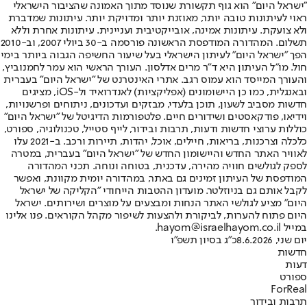
"ישראל היום" הוא גוף תקשורת שנוסד מתוך האמונה שהציבור הישראלי
ראוי לעיתונות טובה יותר, מאוזנת יותר ומדויקת יותר. עיתונות שמדברת
ולא צועקת. עיתונות אמינה, אובייקטיבית ועניינית. עיתונות אחרת וללא
תשלום. המהדורה המודפסת הראשונה פורסמה ב-30 ביולי 2007, וב-2010
הפך "ישראל היום" לעיתון הישראלי בעל שיעור החשיפה הגבוה ביותר בימי
חול. מו"ל העיתון היא ד"ר מרים אדלסון. העורך הראשי הוא עמר לחמנוביץ,
והעורך המייסד הוא עמוס רגב. אתרי האינטרנט של "ישראל היום" בעברית
ובאנגלית, כמו כן היישומונים (אפליקציות) לאנדרואיד ול-iOS, מציגים
חדשות מסביב לשעון, תוכן בלעדי, מבזקים ועדכונים, ניתוחים ופרשנויות,
וידיאו, פודקאסטים ושידורים חיים. פלטפורמות הדיגיטל של "ישראל היום"
כוללות ערוצי חדשות ודעות, תרבות ובידור, לייף סטייל, טכנולוגיה, ספורט,
כלכלה וצרכנות, בריאות, חיילים, אוכל, יהדות, תיירות ורכב. ב-2021 עלו
לאוויר האתר החדש והיישומון החדש של "ישראל היום" בעברית, במטרה
לספק לגולשים חוויה מהירה, עדכנית, בטוחה ונוחה. תכני המהדורה
המודפסת של העיתון זמינים גם באתר, במהדורה יומית מקוונת, ואפשר
לקבל אותם גם בניוזלטר. מועדון ההטבות הייחודי "הקליקה של ישראל
היום" מציע לגולשי האתר הנחות ומבצעים על מוצרים ושירותים. ישראל
היום פתוח להערות, לביקורת ולהצעות לשיפור מקהל הקוראים. פנו אלינו
במייל hayom@israelhayom.co.il.
יום שני, 8.6.2026
כ"ג בסיון תשפ"ו
חדשות
דעות
ספורט
ForReal
תרבות ובידור