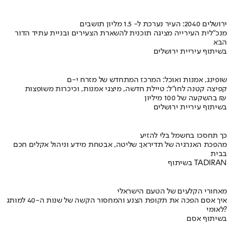
ירושלים 2040: העיר נערכת ל- 1.5 מליון תושבים
מנכ"לית העירייה מציגה תוכנית להשארת הצעירים ובניית עתיד הדור
הבא
בשיתוף עיריית ירושלים
שופינג, אמנות ואוכל: המרכז המתחדש של מזרח י-ם
קפיצה קטנה לחו"ל: טיילת חדשה, מיצגי אמנות, וכיכרות משופצות
בהשקעה של 100 מיליון ₪
בשיתוף עיריית ירושלים
כך תחסכו בחשמל בלי להזיע
מהפכת האנרגיה של תדיראן: שליטה, אבטחת מידע וניהול אקלים חכם
בבית
בשיתוף TADIRAN
מאחורי הקלעים של הטעם הישראלי
איך אסם הפכה את תקופת הצנע והמחסור הקשה של שנות ה-40 למותג
לאומי?
בשיתוף אסם