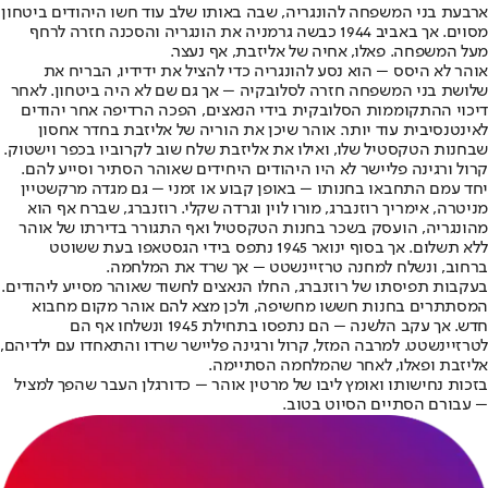
ארבעת בני המשפחה להונגריה, שבה באותו שלב עוד חשו היהודים ביטחון
מסוים. אך באביב 1944 כבשה גרמניה את הונגריה והסכנה חזרה לרחף
מעל המשפחה. פאלו, אחיה של אליזבת, אף נעצר.
אוהר לא היסס – הוא נסע להונגריה כדי להציל את ידידיו, הבריח את
שלושת בני המשפחה חזרה לסלובקיה – אך גם שם לא היה ביטחון. לאחר
דיכוי ההתקוממות הסלובקית בידי הנאצים, הפכה הרדיפה אחר יהודים
לאינטנסיבית עוד יותר. אוהר שיכן את הוריה של אליזבת בחדר אחסון
שבחנות הטקסטיל שלו, ואילו את אליזבת שלח שוב לקרוביו בכפר וישטוק.
קרול ורגינה פליישר לא היו היהודים היחידים שאוהר הסתיר וסייע להם.
יחד עמם התחבאו בחנותו – באופן קבוע או זמני – גם מגדה מרקשטיין
מניטרה, אימריך רוזנברג, מורו לוין וגרדה שקלי. רוזנברג, שברח אף הוא
מהונגריה, הועסק בשכר בחנות הטקסטיל ואף התגורר בדירתו של אוהר
ללא תשלום. אך בסוף ינואר 1945 נתפס בידי הגסטאפו בעת ששוטט
ברחוב, ונשלח למחנה טרזיינשטט – אך שרד את המלחמה.
בעקבות תפיסתו של רוזנברג, החלו הנאצים לחשוד שאוהר מסייע ליהודים.
המסתתרים בחנות חששו מחשיפה, ולכן מצא להם אוהר מקום מחבוא
חדש. אך עקב הלשנה – הם נתפסו בתחילת 1945 ונשלחו אף הם
לטרזיינשטט. למרבה המזל, קרול ורגינה פליישר שרדו והתאחדו עם ילדיהם,
אליזבת ופאלו, לאחר שהמלחמה הסתיימה.
בזכות נחישותו ואומץ ליבו של מרטין אוהר – כדורגלן העבר שהפך למציל
– עבורם הסתיים הסיוט בטוב.