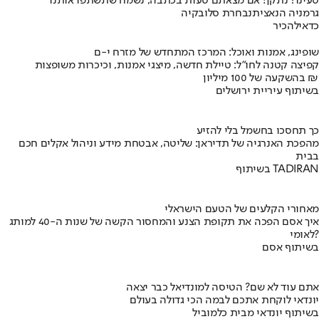
טעינו? נתקן! אם מצאתם טעות בכתבה, נשמח שתשתפו אותנו
גרמניה הנאצית
נבחרת סלובקיה
כדאי
להכיר
שופינג, אמנות ואוכל: המרכז המתחדש של מזרח י-ם
קפיצה קטנה לחו"ל: טיילת חדשה, מיצגי אמנות, וכיכרות משופצות
בהשקעה של 100 מיליון ₪
בשיתוף עיריית ירושלים
כך תחסכו בחשמל בלי להזיע
מהפכת האנרגיה של תדיראן: שליטה, אבטחת מידע וניהול אקלים חכם
בבית
בשיתוף TADIRAN
מאחורי הקלעים של הטעם הישראלי
איך אסם הפכה את תקופת הצנע והמחסור הקשה של שנות ה-40 למותג
לאומי?
בשיתוף אסם
אתם עוד לא שם? הטיסה למונדיאל כבר יצאה
יונדאי לוקחת אתכם לבמה הכי גדולה בעולם
בשיתוף יונדאי מבית כלמוביל