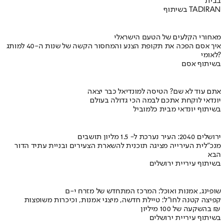
בבית
בשיתוף TADIRAN
מאחורי הקלעים של הטעם הישראלי
איך אסם הפכה את תקופת הצנע והמחסור הקשה של שנות ה-40 למותג
לאומי?
בשיתוף אסם
אתם עוד לא שם? הטיסה למונדיאל כבר יצאה
יונדאי לוקחת אתכם לבמה הכי גדולה בעולם
בשיתוף יונדאי מבית כלמוביל
ירושלים 2040: העיר נערכת ל- 1.5 מליון תושבים
מנכ"לית העירייה מציגה תוכנית להשארת הצעירים ובניית עתיד הדור
הבא
בשיתוף עיריית ירושלים
שופינג, אמנות ואוכל: המרכז המתחדש של מזרח י-ם
קפיצה קטנה לחו"ל: טיילת חדשה, מיצגי אמנות, וכיכרות משופצות
בהשקעה של 100 מיליון ₪
בשיתוף עיריית ירושלים