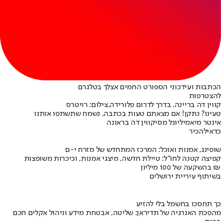
הכתבות ועידכוני הספורט החמים אצלך בטלגרם
להצטרפות
קווין דה בריינה. בדרך לדרום פלורידה,צילום: רויטרס
טעינו? נתקן! אם מצאתם טעות בכתבה, נשמח שתשתפו אותנו
אינטר מיאמי
ליונל מסי
קווין דה בראונה
כדאי
להכיר
שופינג, אמנות ואוכל: המרכז המתחדש של מזרח י-ם
קפיצה קטנה לחו"ל: טיילת חדשה, מיצגי אמנות, וכיכרות משופצות
בהשקעה של 100 מיליון ₪
בשיתוף עיריית ירושלים
כך תחסכו בחשמל בלי להזיע
מהפכת האנרגיה של תדיראן: שליטה, אבטחת מידע וניהול אקלים חכם