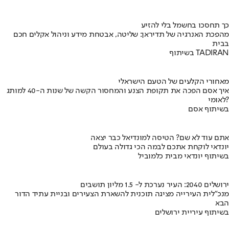
כך תחסכו בחשמל בלי להזיע
מהפכת האנרגיה של תדיראן: שליטה, אבטחת מידע וניהול אקלים חכם
בבית
בשיתוף TADIRAN
מאחורי הקלעים של הטעם הישראלי
איך אסם הפכה את תקופת הצנע והמחסור הקשה של שנות ה-40 למותג
לאומי?
בשיתוף אסם
אתם עוד לא שם? הטיסה למונדיאל כבר יצאה
יונדאי לוקחת אתכם לבמה הכי גדולה בעולם
בשיתוף יונדאי מבית כלמוביל
ירושלים 2040: העיר נערכת ל- 1.5 מליון תושבים
מנכ"לית העירייה מציגה תוכנית להשארת הצעירים ובניית עתיד הדור
הבא
בשיתוף עיריית ירושלים