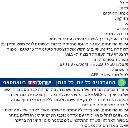
אוכל
מגזין
אנחנו מגייסים
English
X
ספורט
כדורגל עולמי
כוכב הענק בדרך לשיתוף פעולה עם ליונל מסי
על פי הדיווחים, אינטר מיאמי מחזיקה בזכות ראשונים לנהל משא ומתן עם
קווין דה בריינה, שיעזוב הקיץ את מנצ'סטר סיטי אחרי 10 שנים • אמור
להצטרף עוד העונה לקבוצת ה-MLS
מערכת ספורט היום
8/4/2025, 06:50
,עודכן
8/4/2025, 06:51
0
השמעה
ליונל מסי. צילום: AFP
אחרי האכזבה הגדולה של העונה שעברה, בה הודחה כבר בסיבוב הראשון
של פלייאוף ה-MLS,
אינטר מיאמי פועלת בכל דרך אפשרית
, מתחילת
העונה הנוכחית, כדי לחזק את עצמה ולעזור לליונל מסי לסחוף אותה
לזכייה באליפות היסטורית.
על פי הדיווחים, היא בדרך להחתמה מרשימה מאוד, לאחר שהשיגה זכות
ראשונים לנהל משא ומתן עם אחד מכוכבי הפרמייר ליג הגדולים ביותר
בעשור האחרון, קשרה ההתקפי של מנצ'סטר סיטי קווין דה בריינה,
שיעזוב את הסיטיזנס בקיץ.