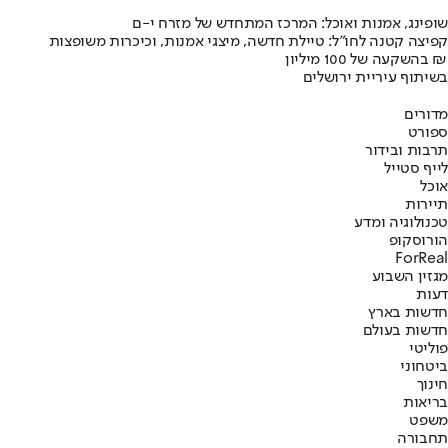
שופינג, אמנות ואוכל: המרכז המתחדש של מזרח י-ם
קפיצה קטנה לחו"ל: טיילת חדשה, מיצגי אמנות, וכיכרות משופצות
בהשקעה של 100 מיליון ₪
בשיתוף עיריית ירושלים
מדורים
ספורט
תרבות ובידור
לייף סטייל
אוכל
תיירות
טכנולוגיה ומדע
הורוסקופ
ForReal
מגזין השבוע
דעות
חדשות בארץ
חדשות בעולם
פוליטי
ביטחוני
חינוך
בריאות
משפט
תחבורה