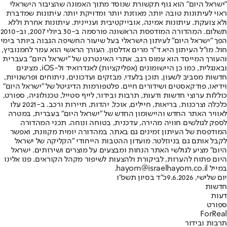
"ישראל היום" הוא גוף תקשורת שנוסד מתוך האמונה שהציבור הישראלי
ראוי לעיתונות טובה יותר, מאוזנת יותר ומדויקת יותר. עיתונות שמדברת
ולא צועקת. עיתונות אמינה, אובייקטיבית ועניינית. עיתונות אחרת וללא
תשלום. המהדורה המודפסת הראשונה פורסמה ב-30 ביולי 2007, וב-2010
הפך "ישראל היום" לעיתון הישראלי בעל שיעור החשיפה הגבוה ביותר בימי
חול. מו"ל העיתון היא ד"ר מרים אדלסון. העורך הראשי הוא עמר לחמנוביץ,
והעורך המייסד הוא עמוס רגב. אתרי האינטרנט של "ישראל היום" בעברית
ובאנגלית, כמו כן היישומונים (אפליקציות) לאנדרואיד ול-iOS, מציגים
חדשות מסביב לשעון, תוכן בלעדי, מבזקים ועדכונים, ניתוחים ופרשנויות,
וידיאו, פודקאסטים ושידורים חיים. פלטפורמות הדיגיטל של "ישראל היום"
כוללות ערוצי חדשות ודעות, תרבות ובידור, לייף סטייל, טכנולוגיה, ספורט,
כלכלה וצרכנות, בריאות, חיילים, אוכל, יהדות, תיירות ורכב. ב-2021 עלו
לאוויר האתר החדש והיישומון החדש של "ישראל היום" בעברית, במטרה
לספק לגולשים חוויה מהירה, עדכנית, בטוחה ונוחה. תכני המהדורה
המודפסת של העיתון זמינים גם באתר, במהדורה יומית מקוונת, ואפשר
לקבל אותם גם בניוזלטר. מועדון ההטבות הייחודי "הקליקה של ישראל
היום" מציע לגולשי האתר הנחות ומבצעים על מוצרים ושירותים. ישראל
היום פתוח להערות, לביקורת ולהצעות לשיפור מקהל הקוראים. פנו אלינו
במייל hayom@israelhayom.co.il.
יום שלישי, 9.6.2026
כ"ד בסיון תשפ"ו
חדשות
דעות
ספורט
ForReal
תרבות ובידור