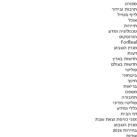
ספורט
תרבות ובידור
לייף סטייל
אוכל
תיירות
טכנולוגיה ומדע
הורוסקופ
ForReal
מגזין השבוע
דעות
חדשות בארץ
חדשות בעולם
פוליטי
ביטחוני
חינוך
בריאות
משפט
תחבורה
פוליטי-מדיני
כללי ומידע
דף הבית
זמני כניסת וצאת שבת
מגזין השבוע
בחירות 2026
אודות