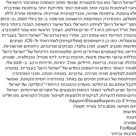
"ישראל היום" הוא גוף תקשורת שנוסד מתוך האמונה שהציבור הישראלי
ראוי לעיתונות טובה יותר, מאוזנת יותר ומדויקת יותר. עיתונות שמדברת
ולא צועקת. עיתונות אמינה, אובייקטיבית ועניינית. עיתונות אחרת וללא
תשלום. המהדורה המודפסת הראשונה פורסמה ב-30 ביולי 2007, וב-2010
הפך "ישראל היום" לעיתון הישראלי בעל שיעור החשיפה הגבוה ביותר בימי
חול. מו"ל העיתון היא ד"ר מרים אדלסון. העורך הראשי הוא עמר לחמנוביץ,
והעורך המייסד הוא עמוס רגב. אתרי האינטרנט של "ישראל היום" בעברית
ובאנגלית, כמו כן היישומונים (אפליקציות) לאנדרואיד ול-iOS, מציגים
חדשות מסביב לשעון, תוכן בלעדי, מבזקים ועדכונים, ניתוחים ופרשנויות,
וידיאו, פודקאסטים ושידורים חיים. פלטפורמות הדיגיטל של "ישראל היום"
כוללות ערוצי חדשות ודעות, תרבות ובידור, לייף סטייל, טכנולוגיה, ספורט,
כלכלה וצרכנות, בריאות, חיילים, אוכל, יהדות, תיירות ורכב. ב-2021 עלו
לאוויר האתר החדש והיישומון החדש של "ישראל היום" בעברית, במטרה
לספק לגולשים חוויה מהירה, עדכנית, בטוחה ונוחה. תכני המהדורה
המודפסת של העיתון זמינים גם באתר, במהדורה יומית מקוונת, ואפשר
לקבל אותם גם בניוזלטר. מועדון ההטבות הייחודי "הקליקה של ישראל
היום" מציע לגולשי האתר הנחות ומבצעים על מוצרים ושירותים. ישראל
היום פתוח להערות, לביקורת ולהצעות לשיפור מקהל הקוראים. פנו אלינו
במייל hayom@israelhayom.co.il.
יום חמישי, 7.5.2026
כ' באייר תשפ"ו
חדשות
דעות
ספורט
ForReal
תרבות ובידור