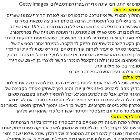
מרמוש חוגג. חצי עונה אדירה בפרנקפורט,צילום: Getty Images
עומאר מרמוש
החלוץ המצרי של איינטרכט פרנקפורט יצא לפגרת החורף עם 18 שערים
ו-12 בישולים בכל המסגרות. הרבה בזכותו הקבוצה נמצאת במקום
השלישי בבונדסליגה. מרמוש הגיע לליגה הגרמנית בגיל 18 ומאז שיחק
בוולפסבורג, סנט פאולי ושטוטגרט, וזו העונה השנייה שלו בפרנקפורט.
לא מעט קבוצות בפרמייר ליג כבר מגששות, כשהשמועות החזקות ביותר
הן בקשר לארסנל שחייבת חיזוק להתקפה, במיוחד אחרי הפציעה של
בוקאיו סאקה שייעדר לפחות עוד חודשיים. גיוקרש עשוי להיות יקר מדי
ולכן מרמוש הוא אופציה הגיונית, אבל גם צ'לסי, ליברפול, מנצ'סטר סיטי,
ווסטהאם, אסטון וילה וניוקאסל הוזכרו בקשר למצרי בן ה-25, שמחירו
מוערך בכ-65 מיליון יורו.
דני אולמו. בעין הסערה,צילום: רויטרס
דני אולמו
האיש שכלל לא היה אמור להיות ברשימה הזו. ברצלונה רכשה את אולמו
בקיץ מר.ב. לייפציג ב-55 מיליון יורו והוא הפך לשחקן מפתח בקבוצה של
האנזי פליק, אבל נכון לכרגע הוא לא יכול להמשיך לשחק בקבוצה משום
שברצלונה לא עומדת בתנאי הפייר-פליי הפיננסי בספרד. אם לא יימצא
פתרון פלא בימים הקרובים, הקשר בן ה-26 יהפוך לשחקן חופשי, כאשר גם
מנצ'סטר סיטי וגם מנצ'סטר יונייטד יעשו הכל כדי שהוא יגיע אליהן.
רנדל קולו מואני
החלוץ פתח העונה רק פעמיים בהרכב פריז סן ז'רמן בליגה הצרפתית
ורשם 351 דקות בלבד. זה לא סוד שהמאמן לואיס אנריקה פשוט מחק אותו
והמועדון מעוניין למכור אותו. המספרים של החלוץ שנרכש לפני שנה וחצי
מפרנקפורט ב-95 מיליון יורו מאכזבים מאוד (11 שערים ב-54 משחקים),