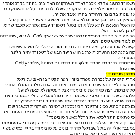
רשפורד נחשב עד לא מכבר לאחד השחקנים האהובים ביותר בקרב אוהדי
מנצ'סטר יונייטד. אלא שהנער המקומי, שעלה לבוגרים בגיל 17 ומשחק כבר
10 עונות בקבוצה היחידה בחייו, איבד את זה.
המאמן החדש רובן אמורים לא סופר אותו ולמעט המשחק האחרון מול
ניוקאסל הוא אפילו לא כלל אותו בסגל. רשפורד עצמו אמר לא מכבר שהוא
"מוכן לאתגר חדש".
הבעיה היא החוזה המפלצתי שלו: שכר של 325 אלף ליש"ט לשבוע, שמובטח
לו לעוד שלוש שנים וחצי.
קשה לראות איזו קבוצה באירופה תהיה מוכנה לשלם לו משהו שאפילו
קרוב לכך. לכן ההערכות כרגע הן שהיעד הבא של רשפורד יהיה הליגה
הסעודית.
סובימנדי בנבחרת ספרד. יחליף את רודרי גם בסיטי?,צילום: Getty
Images
מרטין סובימנדי
אחרי הזכייה של נבחרת ספרד ביורו, הפך הקשר בן ה-25 של ריאל
סוסיאדד לאחד הקשרים המבוקשים באירופה. ארנה סלוט, המנג'ר החדש
של ליברפול, רצה מאוד את סובימנדי אבל העסקה לא יצאה לפועל.
סלוט לא שכח את הבאסקי, שבגמר היורו מול אנגליה החליף במחצית את
רודרי שנפצע ועשה עבודה נהדרת. אלא שבינתיים נכנסה למרוץ גם
מנצ'סטר סיטי. פפ גוורדיולה הבין מזמן שהסיבה העיקרית למשבר שבו
הקבוצה נמצאת זו ההיעדרות של אותו רודרי שנפצע וסיים את העונה. אז
מי מתאים יותר למלא את החלל מאשר סובימנדי?
העניין הוא שכרגע לפחות גם ריאל סוסיאדד וגם השחקן עצמו לא מעוניינים
במעבר. אולי זה בגלל שבריאל מדריד בונים על סובימנדי בקיץ, כמי שעשוי
להיות היורש האמיתי של טוני קרוס.