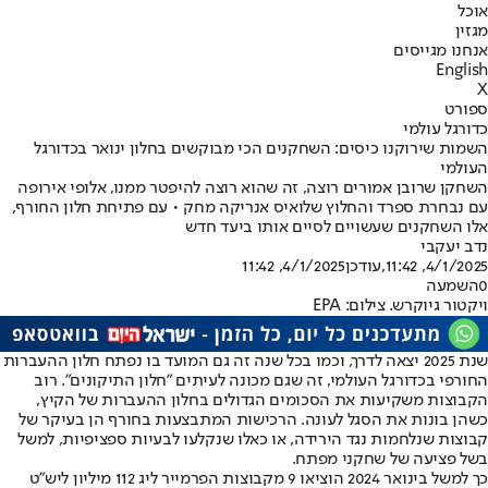
אוכל
מגזין
אנחנו מגייסים
English
X
ספורט
כדורגל עולמי
השמות שירוקנו כיסים: השחקנים הכי מבוקשים בחלון ינואר בכדורגל
העולמי
השחקן שרובן אמורים רוצה, זה שהוא רוצה להיפטר ממנו, אלופי אירופה
עם נבחרת ספרד והחלוץ שלואיס אנריקה מחק • עם פתיחת חלון החורף,
אלו השחקנים שעשויים לסיים אותו ביעד חדש
נדב יעקבי
4/1/2025, 11:42
,עודכן
4/1/2025, 11:42
0
השמעה
ויקטור גיוקרש. צילום: EPA
שנת 2025 יצאה לדרך, וכמו בכל שנה זה גם המועד בו נפתח חלון ההעברות
החורפי בכדורגל העולמי, זה שגם מכונה לעיתים "חלון התיקונים". רוב
הקבוצות משקיעות את הסכומים הגדולים בחלון ההעברות של הקיץ,
כשהן בונות את הסגל לעונה. הרכישות המתבצעות בחורף הן בעיקר של
קבוצות שנלחמות נגד הירידה, או כאלו שנקלעו לבעיות ספציפיות, למשל
בשל פציעה של שחקני מפתח.
כך למשל בינואר 2024 הוציאו 9 מקבוצות הפרמייר ליג 112 מיליון ליש"ט