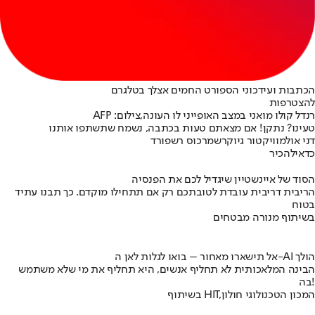
הכתבות ועידכוני הספורט החמים אצלך בטלגרם
להצטרפות
רנדל קולו מואני במצב האופייני לו העונה,צילום: AFP
טעינו? נתקן! אם מצאתם טעות בכתבה, נשמח שתשתפו אותנו
דני אולמו
ויקטור גיוקרש
מרכוס רשפורד
כדאי
להכיר
הסוד של איינשטיין שיגדיל לכם את הפנסיה
הריבית דריבית עובדת לטובתכם רק אם תתחילו מוקדם. כך תבנו עתיד
בטוח
בשיתוף מנורה מבטחים
אל תישארו מאחור – בואו לגלות לאן ה-AI הולך
הבינה המלאכותית לא תחליף אנשים, היא תחליף את מי שלא משתמש
בה!
בשיתוף HIT,המכון הטכנולוגי חולון