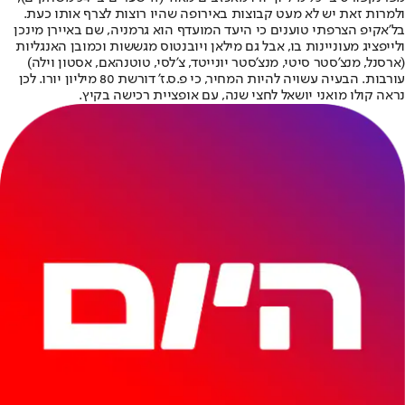
ולמרות זאת יש לא מעט קבוצות באירופה שהיו רוצות לצרף אותו כעת.
בל'אקיפ הצרפתי טוענים כי היעד המועדף הוא גרמניה, שם באיירן מינכן
ולייפציג מעוניינות בו, אבל גם מילאן ויובנטוס מגששות וכמובן האנגליות
(ארסנל, מנצ'סטר סיטי, מנצ'סטר יונייטד, צ'לסי, טוטנהאם, אסטון וילה)
עורבות. הבעיה עשויה להיות המחיר, כי פ.ס.ז' דורשת 80 מיליון יורו. לכן
נראה קולו מואני יושאל לחצי שנה, עם אופציית רכישה בקיץ.