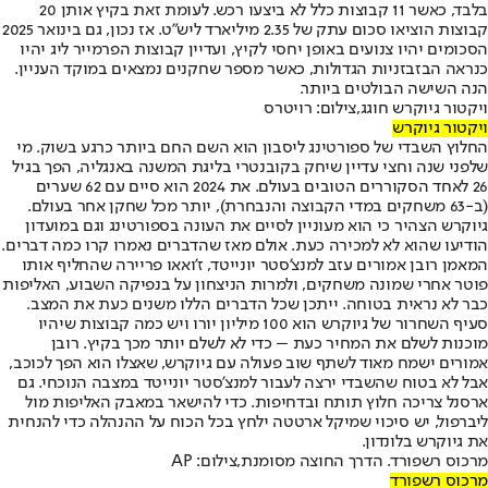
בלבד, כאשר 11 קבוצות כלל לא ביצעו רכש. לעומת זאת בקיץ אותן 20
קבוצות הוציאו סכום עתק של 2.35 מיליארד ליש"ט. אז נכון, גם בינואר 2025
הסכומים יהיו צנועים באופן יחסי לקיץ, ועדיין קבוצות הפרמייר ליג יהיו
כנראה הבזבזניות הגדולות, כאשר מספר שחקנים נמצאים במוקד העניין.
הנה השישה הבולטים ביותר.
ויקטור גיוקרש חוגג,צילום: רויטרס
ויקטור גיוקרש
החלוץ השבדי של ספורטינג ליסבון הוא השם החם ביותר כרגע בשוק. מי
שלפני שנה וחצי עדיין שיחק בקובנטרי בליגת המשנה באנגליה, הפך בגיל
26 לאחד הסקוררים הטובים בעולם. את 2024 הוא סיים עם 62 שערים
(ב-63 משחקים במדי הקבוצה והנבחרת), יותר מכל שחקן אחר בעולם.
גיוקרש הצהיר כי הוא מעוניין לסיים את העונה בספורטינג וגם במועדון
הודיעו שהוא לא למכירה כעת. אולם מאז שהדברים נאמרו קרו כמה דברים.
המאמן רובן אמורים עזב למנצ'סטר יונייטד, ז'ואאו פריירה שהחליף אותו
פוטר אחרי שמונה משחקים, ולמרות הניצחון על בנפיקה השבוע, האליפות
כבר לא נראית בטוחה. ייתכן שכל הדברים הללו משנים כעת את המצב.
סעיף השחרור של גיוקרש הוא 100 מיליון יורו ויש כמה קבוצות שיהיו
מוכנות לשלם את המחיר כעת – כדי לא לשלם יותר מכך בקיץ. רובן
אמורים ישמח מאוד לשתף שוב פעולה עם גיוקרש, שאצלו הוא הפך לכוכב,
אבל לא בטוח שהשבדי ירצה לעבור למנצ'סטר יונייטד במצבה הנוכחי. גם
ארסנל צריכה חלוץ תותח ובדחיפות. כדי להישאר במאבק האליפות מול
ליברפול, יש סיכוי שמיקל ארטטה ילחץ בכל הכוח על ההנהלה כדי להנחית
את גיוקרש בלונדון.
מרכוס רשפורד. הדרך החוצה מסומנת,צילום: AP
מרכוס רשפורד