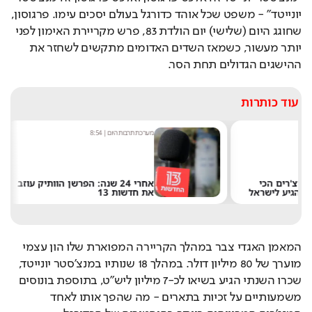
יונייטד" - משפט שכל אוהד כדורגל בעולם יסכים עימו. פרגוסון, 
שחוגג היום (שלישי) יום הולדת 83, פרש מקריירת האימון לפני 
יותר מעשור, כשמאז השדים האדומים מתקשים לשחזר את 
ההישגים הגדולים תחת הסר.
עוד כותרות
מערכת תרבות היום
|
8:54
שחר 
אחרי 24 שנה: הפרשן הוותיק עוזב
את חדשות 13
של 
המאמן האגדי צבר במהלך הקריירה המפוארת שלו הון עצמי 
מוערך של 80 מיליון דולר. במהלך 18 שנותיו במנצ'סטר יונייטד, 
שכרו השנתי הגיע בשיאו לכ-7 מיליון ליש"ט, בתוספת בונוסים 
משמעותיים על זכיות בתארים - מה שהפך אותו לאחד 
המנג'רים המרוויחים ביותר בהיסטוריה של הכדורגל.