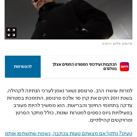
פרגוסון,
צילום: רויטרס
הכתבות ועידכוני הספורט החמים אצלך 
להצטרפות
בטלגרם
למרות עושרו הרב, פרגוסון נשאר נאמן לערכי הנתינה לקהילה. 
בשנת 2011 הקים את קרן סר אלכס פרגוסון, התומכת במטרות 
צדקה בתחומי החינוך והבריאות. הוא ממשיך להיות מעורב 
בפעילויות גיוס כספים למטרות שונות, כולל מחקר הסרטן 
ופרויקטים קהילתיים.
טעינו? נתקן! אם מצאתם טעות בכתבה, נשמח שתשתפו אותנו