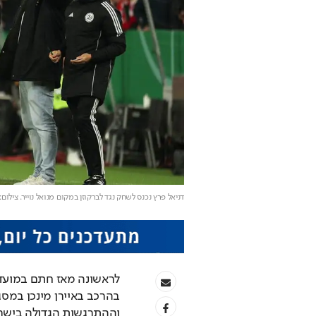
דניאל פרץ נכנס לשחק נגד לברקוזן במקום מנואל נוייר
. צילום: