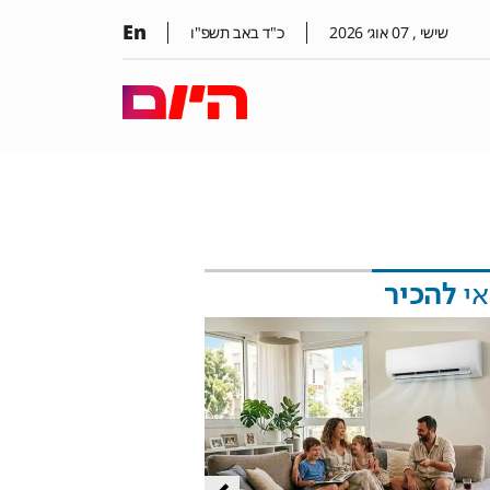
En
שישי ,
07
אוג׳
2026
כ"ד באב תשפ"ו
אי
להכיר