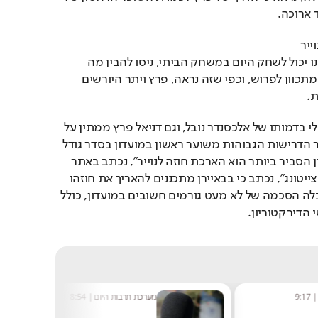
 ארוכה.
שעות לאחר שהתברר כי נוייר 
סובל מכאבים בצלעות ואינו יכול לשחק היום במשחק הביתי, ניסו להבין מה 
התוכניות לגביו והאם הוא מתכוון לפרוש, וכפי שזה נראה, פרץ ויתר היורשים 
ת.
"לבאיירן יש יורש פוטנציאלי בדמותו של אלכסנדר נובל, וגם דניאל פרץ ממתין על 
הספסל. יחד עם זאת, לאור הדרישות הגבוהות משוער ראשון במועדון בסדר גודל 
של באיירן, נראה שהפתרון הסביר ביותר הוא הארכת חוזה לנוייר", נכתב באתר 
"TZ". כמו כן, ב"זודויטשה צייטונג", נכתב כי בבאיירן מתכננים להאריך את חוזהו 
של השוער, בתוכנית שקיבלה הסכמה של לא מעט גורמים חשובים במועדון, כולל 
 הדירקטוריון.
9:17
מערכת תרבות היום
|
8:54