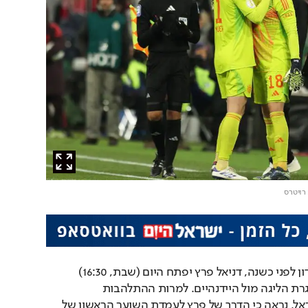
 רויטרס
לראשונה מאז חתם במועדון לפני כשנה, דניאל פרץ יפתח היום (שבת, 16:30) 
בהרכב באיירן מינכן במסגרת הליגה מול היידנהיים. למרות ההתלהבות 
וההתרגשות הגדולה בישראל, נראה כי הדרך של פרץ לעמדת השוער הראשון של 