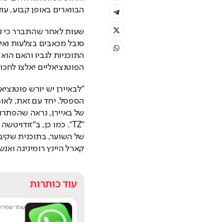
הבווארים באופן קבוע, עוד
הפוטנציאליים יאלצו לחכו
קארל היינץ רומיניגה ואנשי
עוד כותרות
נטע בר
|
10:52
שחר שפירו
|