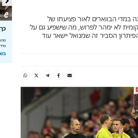
ה במדי הבווארים לאור פציעתו של
מית לא ימהר לפרוש, מה שישפיע גם על
סה
מאחורי הקלעים של הטעם
כך 
יתרון הסביר זה שמנואל יישאר עוד
הישראלי
מהפכ
מידע
לה בעולם
איך אסם הפכה את תקופת הצנע והמחסור הקשה
של שנות ה-40 למותג לאומי?
בשיתוף
ל
בשיתוף אסם