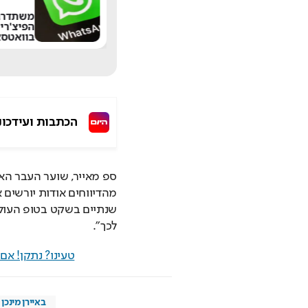
"הרגתי יהודים בעבר
משתדרג
ואעשה זאת שוב": דו"ח
הפיצ'רי
חדש חושף את
בוואטסא
האנטישמיות בבריטניה
הכתבות ועידכונ
לכך".
טעינו? נתקן! א
באיירן מינכן