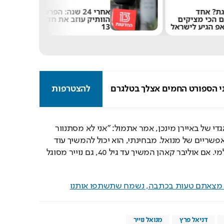
ת? אחד
אחרי 24 שנה: הפרשן
ם הכי מציקים
הוותיק עוזב את חדשות
פ הגיע לישראל
13
י הספורט החמים אצלך בטלגרם
להצטרפות
ספ מאייר, שוער העבר האגדי של באיירן מינכן, אמר אתמול: "אני לא מסתנוור 
מהדיווחים אודות יורשים אפשריים של מנואל. מבחינתי, הוא יכול להמשיך עוד 
שנתיים בשקט בטופ העולמי. אם אוליבר קאהן המשיך עד גיל 40, גם נוייר מסוגל 
ם מצאתם טעות בכתבה, נשמח שתשתפו אותנו
דניאל פרץ
מנואל נוייר