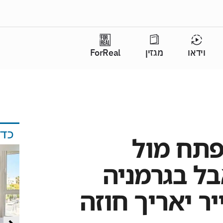
וידאו
מגזין
ForReal
כד
פתח מול
בל בגרמניה
יר יאריך חוזה