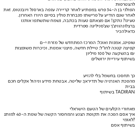
להצטרפות
הפולני בן ה-34 פרש במפתיע לאחר קריירה ענפה בארסנל ויובנטוס, זאת
לאחר שגם הודיע על פרישתו מנבחרת פולין בסיום היורו האחרון.
טעינו? נתקן! אם מצאתם טעות בכתבה, נשמח שתשתפו אותנו
ברצלונה
וויצ'ך שצ'סני
ליגה ספרדית
כדאי
להכיר
שופינג, אמנות ואוכל: המרכז המתחדש של מזרח י-ם
קפיצה קטנה לחו"ל: טיילת חדשה, מיצגי אמנות, וכיכרות משופצות
בהשקעה של 100 מיליון ₪
בשיתוף עיריית ירושלים
כך תחסכו בחשמל בלי להזיע
מהפכת האנרגיה של תדיראן: שליטה, אבטחת מידע וניהול אקלים חכם
בבית
בשיתוף TADIRAN
מאחורי הקלעים של הטעם הישראלי
איך אסם הפכה את תקופת הצנע והמחסור הקשה של שנות ה-40 למותג
לאומי?
בשיתוף אסם