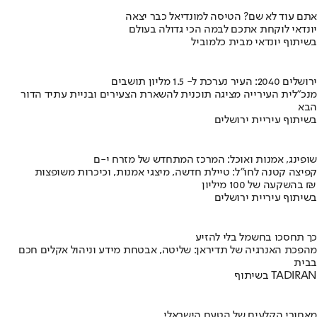
אתם עוד לא שם? הטיסה למונדיאל כבר יצאה
יונדאי לוקחת אתכם לבמה הכי גדולה בעולם
בשיתוף יונדאי מבית כלמוביל
ירושלים 2040: העיר נערכת ל- 1.5 מליון תושבים
מנכ"לית העירייה מציגה תוכנית להשארת הצעירים ובניית עתיד הדור
הבא
בשיתוף עיריית ירושלים
שופינג, אמנות ואוכל: המרכז המתחדש של מזרח י-ם
קפיצה קטנה לחו"ל: טיילת חדשה, מיצגי אמנות, וכיכרות משופצות
בהשקעה של 100 מיליון ₪
בשיתוף עיריית ירושלים
כך תחסכו בחשמל בלי להזיע
מהפכת האנרגיה של תדיראן: שליטה, אבטחת מידע וניהול אקלים חכם
בבית
בשיתוף TADIRAN
מאחורי הקלעים של הטעם הישראלי