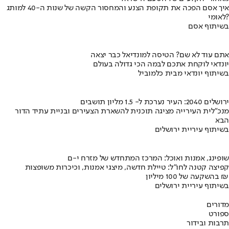
איך אסם הפכה את תקופת הצנע והמחסור הקשה של שנות ה-40 למותג
לאומי?
בשיתוף אסם
אתם עוד לא שם? הטיסה למונדיאל כבר יצאה
יונדאי לוקחת אתכם לבמה הכי גדולה בעולם
בשיתוף יונדאי מבית כלמוביל
ירושלים 2040: העיר נערכת ל- 1.5 מליון תושבים
מנכ"לית העירייה מציגה תוכנית להשארת הצעירים ובניית עתיד הדור
הבא
בשיתוף עיריית ירושלים
שופינג, אמנות ואוכל: המרכז המתחדש של מזרח י-ם
קפיצה קטנה לחו"ל: טיילת חדשה, מיצגי אמנות, וכיכרות משופצות
בהשקעה של 100 מיליון ₪
בשיתוף עיריית ירושלים
מדורים
ספורט
תרבות ובידור