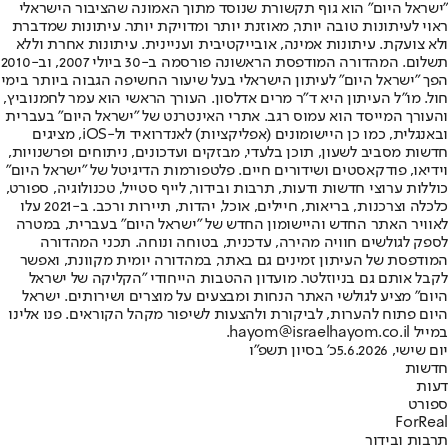
"ישראל היום" הוא גוף תקשורת שנוסד מתוך האמונה שהציבור הישראלי
ראוי לעיתונות טובה יותר, מאוזנת יותר ומדויקת יותר. עיתונות שמדברת
ולא צועקת. עיתונות אמינה, אובייקטיבית ועניינית. עיתונות אחרת וללא
תשלום. המהדורה המודפסת הראשונה פורסמה ב-30 ביולי 2007, וב-2010
הפך "ישראל היום" לעיתון הישראלי בעל שיעור החשיפה הגבוה ביותר בימי
חול. מו"ל העיתון היא ד"ר מרים אדלסון. העורך הראשי הוא עמר לחמנוביץ,
והעורך המייסד הוא עמוס רגב. אתרי האינטרנט של "ישראל היום" בעברית
ובאנגלית, כמו כן היישומונים (אפליקציות) לאנדרואיד ול-iOS, מציגים
חדשות מסביב לשעון, תוכן בלעדי, מבזקים ועדכונים, ניתוחים ופרשנויות,
וידיאו, פודקאסטים ושידורים חיים. פלטפורמות הדיגיטל של "ישראל היום"
כוללות ערוצי חדשות ודעות, תרבות ובידור, לייף סטייל, טכנולוגיה, ספורט,
כלכלה וצרכנות, בריאות, חיילים, אוכל, יהדות, תיירות ורכב. ב-2021 עלו
לאוויר האתר החדש והיישומון החדש של "ישראל היום" בעברית, במטרה
לספק לגולשים חוויה מהירה, עדכנית, בטוחה ונוחה. תכני המהדורה
המודפסת של העיתון זמינים גם באתר, במהדורה יומית מקוונת, ואפשר
לקבל אותם גם בניוזלטר. מועדון ההטבות הייחודי "הקליקה של ישראל
היום" מציע לגולשי האתר הנחות ומבצעים על מוצרים ושירותים. ישראל
היום פתוח להערות, לביקורת ולהצעות לשיפור מקהל הקוראים. פנו אלינו
במייל hayom@israelhayom.co.il.
יום שישי, 5.6.2026
כ' בסיון תשפ"ו
חדשות
דעות
ספורט
ForReal
תרבות ובידור