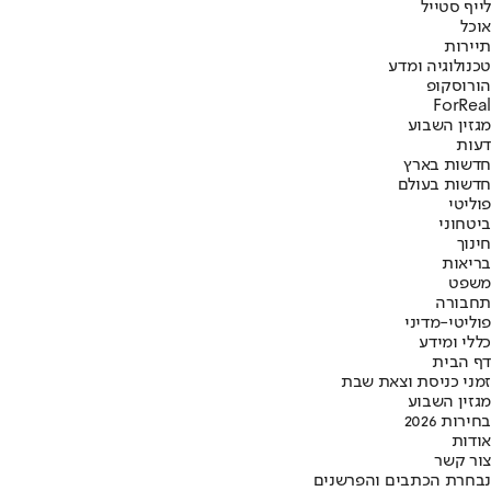
לייף סטייל
אוכל
תיירות
טכנולוגיה ומדע
הורוסקופ
ForReal
מגזין השבוע
דעות
חדשות בארץ
חדשות בעולם
פוליטי
ביטחוני
חינוך
בריאות
משפט
תחבורה
פוליטי-מדיני
כללי ומידע
דף הבית
זמני כניסת וצאת שבת
מגזין השבוע
בחירות 2026
אודות
צור קשר
נבחרת הכתבים והפרשנים