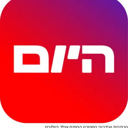
הכתבות ועידכוני הספורט החמים אצלך בטלגרם