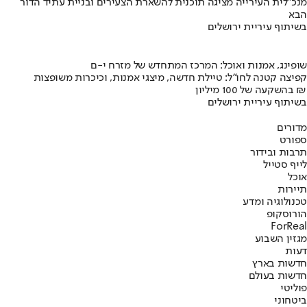
מנכ"לית העירייה מציגה תוכנית להשארת הצעירים ובניית עתיד הדור
הבא
בשיתוף עיריית ירושלים
שופינג, אמנות ואוכל: המרכז המתחדש של מזרח י-ם
קפיצה קטנה לחו"ל: טיילת חדשה, מיצגי אמנות, וכיכרות משופצות
בהשקעה של 100 מיליון ₪
בשיתוף עיריית ירושלים
מדורים
ספורט
תרבות ובידור
לייף סטייל
אוכל
תיירות
טכנולוגיה ומדע
הורוסקופ
ForReal
מגזין השבוע
דעות
חדשות בארץ
חדשות בעולם
פוליטי
ביטחוני