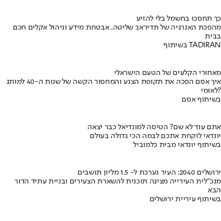
כך תחסכו בחשמל בלי להזיע
מהפכת האנרגיה של תדיראן: שליטה, אבטחת מידע וניהול אקלים חכם
בבית
בשיתוף TADIRAN
מאחורי הקלעים של הטעם הישראלי
איך אסם הפכה את תקופת הצנע והמחסור הקשה של שנות ה-40 למותג
לאומי?
בשיתוף אסם
אתם עוד לא שם? הטיסה למונדיאל כבר יצאה
יונדאי לוקחת אתכם לבמה הכי גדולה בעולם
בשיתוף יונדאי מבית כלמוביל
ירושלים 2040: העיר נערכת ל- 1.5 מליון תושבים
מנכ"לית העירייה מציגה תוכנית להשארת הצעירים ובניית עתיד הדור
הבא
בשיתוף עיריית ירושלים