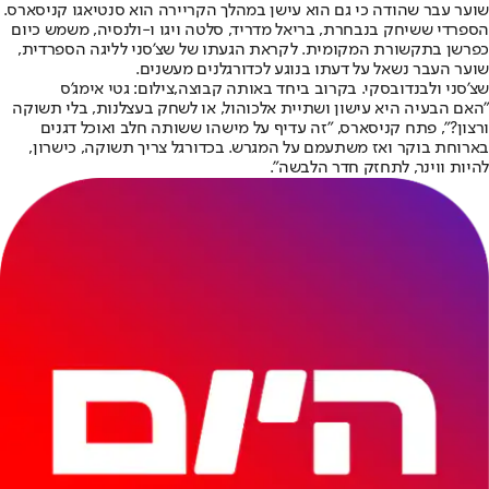
שוער עבר שהודה כי גם הוא עישן במהלך הקריירה הוא סנטיאגו קניסארס.
הספרדי ששיחק בנבחרת, בריאל מדריד, סלטה ויגו ו-ולנסיה, משמש כיום
כפרשן בתקשורת המקומית. לקראת הגעתו של שצ'סני לליגה הספרדית,
שוער העבר נשאל על דעתו בנוגע לכדורגלנים מעשנים.
שצ'סני ולבנדובסקי. בקרוב ביחד באותה קבוצה,צילום: גטי אימג'ס
"האם הבעיה היא עישון ושתיית אלכוהול, או לשחק בעצלנות, בלי תשוקה
ורצון?", פתח קניסארס, "זה עדיף על מישהו ששותה חלב ואוכל דגנים
בארוחת בוקר ואז משתעמם על המגרש. בכדורגל צריך תשוקה, כישרון,
להיות ווינר, לתחזק חדר הלבשה".