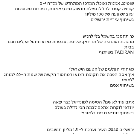
שופינג, אמנות ואוכל: המרכז המתחדש של מזרח י-ם
קפיצה קטנה לחו"ל: טיילת חדשה, מיצגי אמנות, וכיכרות משופצות
בהשקעה של 100 מיליון ₪
בשיתוף עיריית ירושלים
כך תחסכו בחשמל בלי להזיע
מהפכת האנרגיה של תדיראן: שליטה, אבטחת מידע וניהול אקלים חכם
בבית
בשיתוף TADIRAN
מאחורי הקלעים של הטעם הישראלי
איך אסם הפכה את תקופת הצנע והמחסור הקשה של שנות ה-40 למותג
לאומי?
בשיתוף אסם
אתם עוד לא שם? הטיסה למונדיאל כבר יצאה
יונדאי לוקחת אתכם לבמה הכי גדולה בעולם
בשיתוף יונדאי מבית כלמוביל
ירושלים 2040: העיר נערכת ל- 1.5 מליון תושבים