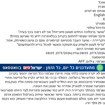
אוכל
מגזין
אנחנו מגייסים
English
X
ספורט
כדורגל עולמי
"שוער ברצלונה החדש מעשן סיגריות? אני לא רואה בכך בעיה"
וויצ'ך שצ'סני שצפוי לחתום בקרוב בבלאוגרנה ידוע מי שעישן במהלך
הקריירה • שוער העבר סנטיאגו קניסארס, שגם כן עישן כששיחק, אמר:
"עדיף לעשן ולשחק עם תשוקה מאשר לאכול בריא ולהשתעמם"
מערכת ספורט היום
27/9/2024, 08:03
,עודכן
27/9/2024, 08:03
0
השמעה
שצ'סני. צילום: AFP
אם לא יקרה פיצוץ בלתי צפוי, ווייצ'ך שצ'סני ככל הנראה יהפוך בקרוב
לשוער החדש של ברצלונה. הפולני בן ה-34 הודיע הקיץ על פרישה אחרי
ששוחרר מיובנטוס, אך הוא החליט לשוב כשבארסה פנתה אליו בעקבות
הפציעה שגמרה למארק אנדרה טר שטגן את העונה.
שצ'סני במהלך הקריירה היה ידוע כמי שמעשן סיגריות לצד היותו ספורטאי
ברמות הגבוהות ביותר. בעבר סיפר שכאשר שיחק בארסנל המאמן ארסן
ונגר ידע מכך, אולם כשנתפס מעשן בחדר ההלבשה אחרי משחק הוא נקנס
ב-25 אלף יורו.