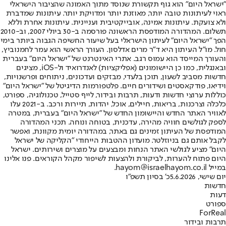
"ישראל היום" הוא גוף תקשורת שנוסד מתוך האמונה שהציבור הישראלי
ראוי לעיתונות טובה יותר, מאוזנת יותר ומדויקת יותר. עיתונות שמדברת
ולא צועקת. עיתונות אמינה, אובייקטיבית ועניינית. עיתונות אחרת וללא
תשלום. המהדורה המודפסת הראשונה פורסמה ב-30 ביולי 2007, וב-2010
הפך "ישראל היום" לעיתון הישראלי בעל שיעור החשיפה הגבוה ביותר בימי
חול. מו"ל העיתון היא ד"ר מרים אדלסון. העורך הראשי הוא עמר לחמנוביץ,
והעורך המייסד הוא עמוס רגב. אתרי האינטרנט של "ישראל היום" בעברית
ובאנגלית, כמו כן היישומונים (אפליקציות) לאנדרואיד ול-iOS, מציגים
חדשות מסביב לשעון, תוכן בלעדי, מבזקים ועדכונים, ניתוחים ופרשנויות,
וידיאו, פודקאסטים ושידורים חיים. פלטפורמות הדיגיטל של "ישראל היום"
כוללות ערוצי חדשות ודעות, תרבות ובידור, לייף סטייל, טכנולוגיה, ספורט,
כלכלה וצרכנות, בריאות, חיילים, אוכל, יהדות, תיירות ורכב. ב-2021 עלו
לאוויר האתר החדש והיישומון החדש של "ישראל היום" בעברית, במטרה
לספק לגולשים חוויה מהירה, עדכנית, בטוחה ונוחה. תכני המהדורה
המודפסת של העיתון זמינים גם באתר, במהדורה יומית מקוונת, ואפשר
לקבל אותם גם בניוזלטר. מועדון ההטבות הייחודי "הקליקה של ישראל
היום" מציע לגולשי האתר הנחות ומבצעים על מוצרים ושירותים. ישראל
היום פתוח להערות, לביקורת ולהצעות לשיפור מקהל הקוראים. פנו אלינו
במייל hayom@israelhayom.co.il.
יום שישי, 5.6.2026
כ' בסיון תשפ"ו
חדשות
דעות
ספורט
ForReal
תרבות ובידור