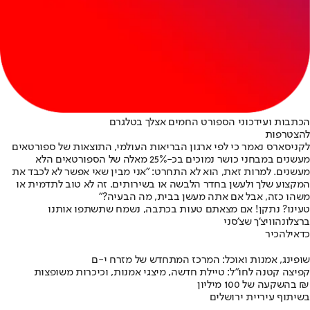
הכתבות ועידכוני הספורט החמים אצלך בטלגרם
להצטרפות
לקניסארס נאמר כי לפי ארגון הבריאות העולמי, התוצאות של ספורטאים
מעשנים במבחני כושר נמוכים בכ-25% מאלה של הספורטאים הלא
מעשנים. למרות זאת, הוא לא התחרט: "אני מבין שאי אפשר לא לכבד את
המקצוע שלך ולעשן בחדר הלבשה או בשירותים. זה לא טוב לתדמית או
משהו כזה, אבל אם אתה מעשן בבית, מה הבעיה?"
טעינו? נתקן! אם מצאתם טעות בכתבה, נשמח שתשתפו אותנו
ברצלונה
וויצ'ך שצ'סני
כדאי
להכיר
שופינג, אמנות ואוכל: המרכז המתחדש של מזרח י-ם
קפיצה קטנה לחו"ל: טיילת חדשה, מיצגי אמנות, וכיכרות משופצות
בהשקעה של 100 מיליון ₪
בשיתוף עיריית ירושלים