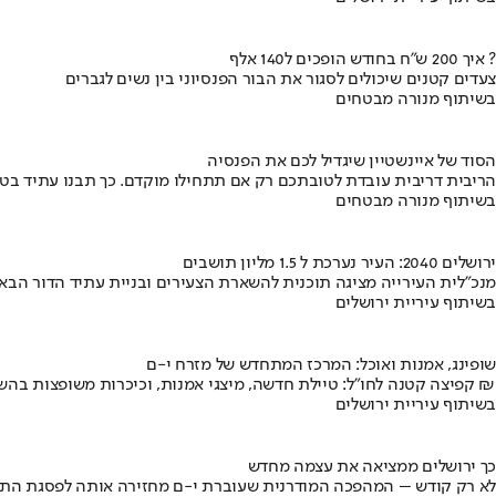
איך 200 ש"ח בחודש הופכים ל140 אלף ?
צעדים קטנים שיכולים לסגור את הבור הפנסיוני בין נשים לגברים
בשיתוף מנורה מבטחים
הסוד של איינשטיין שיגדיל לכם את הפנסיה
הריבית דריבית עובדת לטובתכם רק אם תתחילו מוקדם. כך תבנו עתיד בט
בשיתוף מנורה מבטחים
ירושלים 2040: העיר נערכת ל 1.5 מליון תושבים
מנכ"לית העירייה מציגה תוכנית להשארת הצעירים ובניית עתיד הדור הבא
בשיתוף עיריית ירושלים
שופינג, אמנות ואוכל: המרכז המתחדש של מזרח י-ם
קפיצה קטנה לחו"ל: טיילת חדשה, מיצגי אמנות, וכיכרות משופצות בהשקעה של 100 מיליון ₪
בשיתוף עיריית ירושלים
כך ירושלים ממציאה את עצמה מחדש
לא רק קודש – המהפכה המודרנית שעוברת י-ם מחזירה אותה לפסגת התי