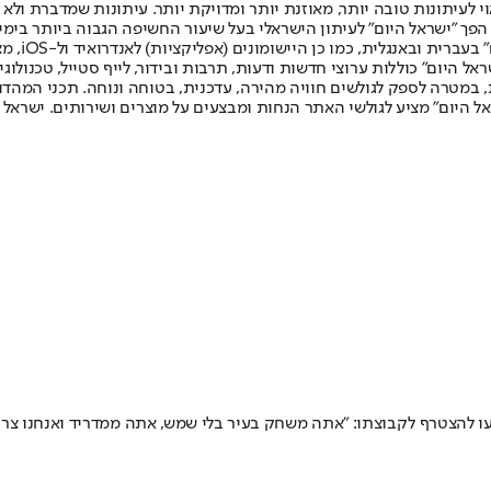
לעיתונות טובה יותר, מאוזנת יותר ומדויקת יותר. עיתונות שמדברת ולא צ
שלום. המהדורה המודפסת הראשונה פורסמה ב-30 ביולי 2007, וב-2010 הפך "ישראל היום" לעיתון הישראלי בעל שי
לחמנוביץ,
ל היום" כוללות ערוצי חדשות ודעות, תרבות ובידור, לייף סטייל, טכנולוגיה
ברית, במטרה לספק לגולשים חוויה מהירה, עדכנית, בטוחה ונוחה. תכני המה
ל היום" מציע לגולשי האתר הנחות ומבצעים על מוצרים ושירותים. ישראל 
עו להצטרף לקבוצתו: "אתה משחק בעיר בלי שמש, אתה ממדריד ואנחנו צרי