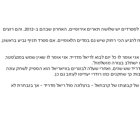
בעוד יומיים תעלה נבחרת ספרד לכר הדשא באצטדיון האולימפי בברלין, בו היא תוכל להפוך לשיאנית הזכיות ביורו אם תנצח בגמר את נבחרת אנגליה. לספרדים יש שלושה תארים אירופיים, האחרון שבהם ב-2012, והם רוצים
הגיע הכי רחוק שיש גם במדים הלאומיים. אם ספרד תניף גביע בראשון,
 אומר לו כל יום לבוא לריאל מדריד. אני אומר לו שאין שמש במנצ'סטר,
א ישתלב בצורה מושלמת".
 של אתלטיקו מדריד שש שנים, ואחרי שעלה לבוגרים בוויאריאל הוא הספיק לשחק עונה
 כך שחקנים כמו רודרי יעדיפו לעזוב גם כן.
יחגוג ביום שבת את יום הולדתו ה-17. ימאל משחק כמובן ביריבה הגדולה של קבוצתו של קרבחאל - ברצלונה מול ריאל מדריד - אך בנבחרת לא