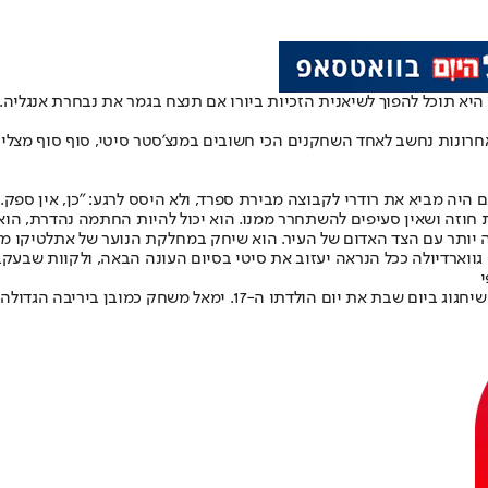
ונות נחשב לאחד השחקנים הכי חשובים במנצ'סטר סיטי, סוף סוף מצליח ל
ה מביא את רודרי לקבוצה מבירת ספרד, ולא היסס לרגע: "כן, אין ספק. אני
ת חוזה ושאין סעיפים להשתחרר ממנו. הוא יכול להיות החתמה נהדרת, הו
ם בסיטי לעוד שלוש עונות מזוהה יותר עם הצד האדום של העיר. הוא שיחק במחלקת הנוער
ווארדיולה ככל הנראה יעזוב את סיטי בסיום העונה הבאה, ולקוות שבעקבות
י
קרבחאל נשאל עם על השיתוף הפעולה באגף ימין עם התופעה לאמין ימאל, ש