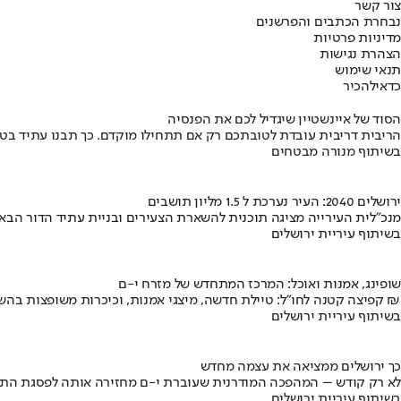
צור קשר
נבחרת הכתבים והפרשנים
מדיניות פרטיות
הצהרת נגישות
תנאי שימוש
כדאי
להכיר
הסוד של איינשטיין שיגדיל לכם את הפנסיה
הריבית דריבית עובדת לטובתכם רק אם תתחילו מוקדם. כך תבנו עתיד בט
בשיתוף מנורה מבטחים
ירושלים 2040: העיר נערכת ל 1.5 מליון תושבים
מנכ"לית העירייה מציגה תוכנית להשארת הצעירים ובניית עתיד הדור הבא
בשיתוף עיריית ירושלים
שופינג, אמנות ואוכל: המרכז המתחדש של מזרח י-ם
קפיצה קטנה לחו"ל: טיילת חדשה, מיצגי אמנות, וכיכרות משופצות בהשקעה של 100 מיליון ₪
בשיתוף עיריית ירושלים
כך ירושלים ממציאה את עצמה מחדש
לא רק קודש – המהפכה המודרנית שעוברת י-ם מחזירה אותה לפסגת התי
בשיתוף עיריית ירושלים