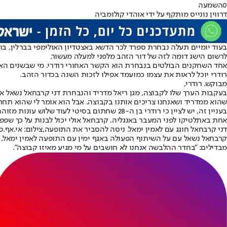
0
השמעה
דרווין נונייס מותקף על ידי אוהדי קולומביה
לרשום הישג דומה לזה של דור הזהב מלפני למעלה מעשור.
אחד השחקנים הבולטים בנבחרת הוא הקשר האחורי רודרי. מי שבשנים האחר
רודרי יוכל לראות את עצמו כמועמד אפילו לזכות השנה בכדור הזהב.
מבוקש. רודרי,
בעקבות הערך שלו לקבוצה, מגן ריאל מדריד והנבחרת דני קרבחאל נשאל אם הי
שהוא ממדריד ושאנחנו צריכים אותנו בקבוצה. אבל הוא אומר לי שהוא תח
בעניין זה, יש לציין כי רודרי בן ה-28 שחתו
אחת באתלטיקו לפני המעבר באנגליה. קרבחאל אולי יכול לבנות על כך שפפ ג
דני קרבחאל חוגג עם לאמין ימאל. ניסה להסביר את התופעה,צילום: אי.אף.פ
מבדילים: "בחדר ההלבשה אנחנו לא חושבים על מי מגיע מאיזו קבוצה".