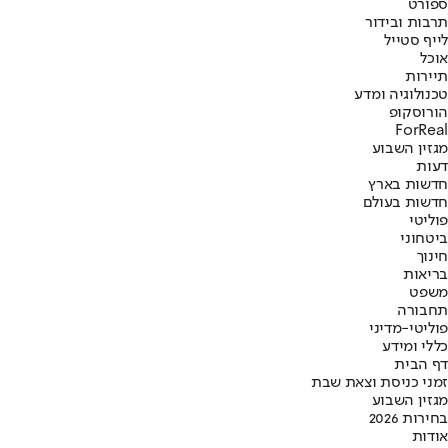
ספורט
תרבות ובידור
לייף סטייל
אוכל
תיירות
טכנולוגיה ומדע
הורוסקופ
ForReal
מגזין השבוע
דעות
חדשות בארץ
חדשות בעולם
פוליטי
ביטחוני
חינוך
בריאות
משפט
תחבורה
פוליטי-מדיני
כללי ומידע
דף הבית
זמני כניסת וצאת שבת
מגזין השבוע
בחירות 2026
אודות