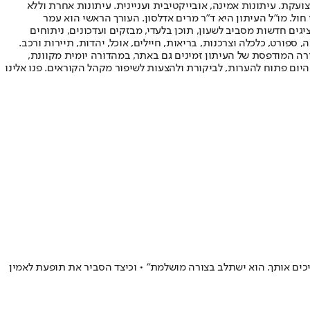
ועקת. עיתונות אמינה, אובייקטיבית ועניינית. עיתונות אחרת וללא
עור החשיפה הגבוה ביותר בימי חול. מו"ל העיתון היא ד"ר מרים אדלסון. העורך הראשי הוא עמר
 והעורך המייסד הוא עמוס רגב. אתרי האינטרנט של "ישראל היום" בעברית ובאנגלית, כמו כן היישומונים (אפליקציות) לאנדרואיד ול-iOS, מציגים חדשות מסביב לשעון, תוכן בלעדי, מבזקים ועדכונים, ניתוחים
, ספורט, כלכלה וצרכנות, בריאות, חיילים, אוכל, יהדות, תיירות ורכב.
דורה המודפסת של העיתון זמינים גם באתר, במהדורה יומית מקוונת,
היום פתוח להערות, לביקורת ולהצעות לשיפור מקהל הקוראים. פנו אלינו
כים אותך. הוא ישתלב בצורה מושלמת" • וכיצד הסביר את תופעת לאמין