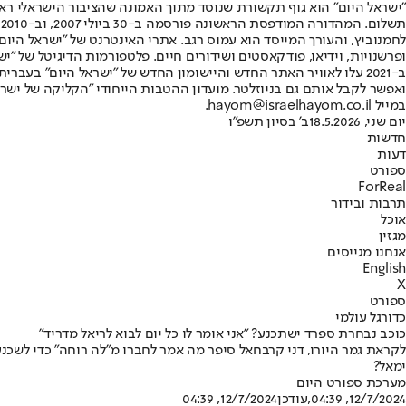
"ישראל היום" הוא גוף תקשורת שנוסד מתוך האמונה שהציבור הישראלי ראוי 
ת
ופרשנויות, וידיאו, פודקאסטים ושידורים חיים. פלטפורמות הדיגיטל של "ישרא
ב-2021 עלו לאוויר האתר החדש והיישומון החדש של "ישראל היום" בע
ואפשר לקבל אותם גם בניוזלטר. מועדון ההטבות הייחודי "הקליקה של ישרא
במייל hayom@israelhayom.co.il.
יום שני, 18.5.2026
ב' בסיון תשפ"ו
חדשות
דעות
ספורט
ForReal
תרבות ובידור
אוכל
מגזין
אנחנו מגייסים
English
X
ספורט
כדורגל עולמי
כוכב נבחרת ספרד ישתכנע? "אני אומר לו כל יום לבוא לריאל מדריד"
לקראת גמר היורו, דני קרבחאל סיפר מה אמר לחברו מ"לה רוחה" כדי לשכנ
ימאל?
מערכת ספורט היום
12/7/2024, 04:39
,עודכן
12/7/2024, 04:39