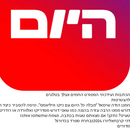
הכתבות ועידכוני הספורט החמים אצלך בטלגרם
להצטרפות
המגן הודה שימאל "מבלה כל היום עם ניקו וויליאמס", וניסה להסביר כיצד 
דורש ממנו הרבה עזרה בהגנה כמו שאני דורש מפדריקו ואלוורדה או רודריג
טעינו? נתקן! אם מצאתם טעות בכתבה, נשמח שתשתפו אותנו
דני קרבחאל
יורו 2024
נבחרת ספרד בכדורגל
מדורים