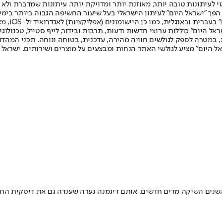
לעיתונות טובה יותר, מאוזנת יותר ומדויקת יותר. עיתונות שמדברת ולא צ
שלום. המהדורה המודפסת הראשונה פורסמה ב-30 ביולי 2007, וב-2010 הפך "ישראל היום" לעיתון הישראלי בעל שי
לחמנוביץ,
ל היום" כוללות ערוצי חדשות ודעות, תרבות ובידור, לייף סטייל, טכנולוגיה
ברית, במטרה לספק לגולשים חוויה מהירה, עדכנית, בטוחה ונוחה. תכני המה
ל היום" מציע לגולשי האתר הנחות ומבצעים על מוצרים ושירותים. ישראל 
שנים השיקה מדים חדשים, אותם דיגמנה נערה שענדה גם את דיסקית החטו