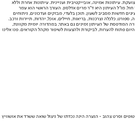
ועקת. עיתונות אמינה, אובייקטיבית ועניינית. עיתונות אחרת וללא
עור החשיפה הגבוה ביותר בימי חול. מו"ל העיתון היא ד"ר מרים אדלסון. העורך הראשי הוא עמר
 והעורך המייסד הוא עמוס רגב. אתרי האינטרנט של "ישראל היום" בעברית ובאנגלית, כמו כן היישומונים (אפליקציות) לאנדרואיד ול-iOS, מציגים חדשות מסביב לשעון, תוכן בלעדי, מבזקים ועדכונים, ניתוחים
, ספורט, כלכלה וצרכנות, בריאות, חיילים, אוכל, יהדות, תיירות ורכב.
דורה המודפסת של העיתון זמינים גם באתר, במהדורה יומית מקוונת,
היום פתוח להערות, לביקורת ולהצעות לשיפור מקהל הקוראים. פנו אלינו
פים וסרט צהוב • הנערה הינה נכדתו של ניצול שואה ששרד את אושוויץ