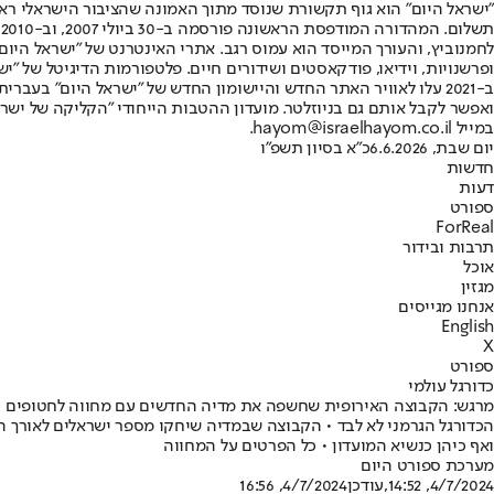
"ישראל היום" הוא גוף תקשורת שנוסד מתוך האמונה שהציבור הישראלי ראוי 
ת
ופרשנויות, וידיאו, פודקאסטים ושידורים חיים. פלטפורמות הדיגיטל של "ישרא
ב-2021 עלו לאוויר האתר החדש והיישומון החדש של "ישראל היום" בע
ואפשר לקבל אותם גם בניוזלטר. מועדון ההטבות הייחודי "הקליקה של ישרא
במייל hayom@israelhayom.co.il.
יום שבת, 6.6.2026
כ"א בסיון תשפ"ו
חדשות
דעות
ספורט
ForReal
תרבות ובידור
אוכל
מגזין
אנחנו מגייסים
English
X
ספורט
כדורגל עולמי
מרגש: הקבוצה האירופית שחשפה את מדיה החדשים עם מחווה לחטופים
הכדורגל הגרמני לא לבד • הקבוצה שבמדיה שיחקו מספר ישראלים לאורך ה
ואף כיהן כנשיא המועדון • כל הפרטים על המחווה
מערכת ספורט היום
4/7/2024, 14:52
,עודכן
4/7/2024, 16:56