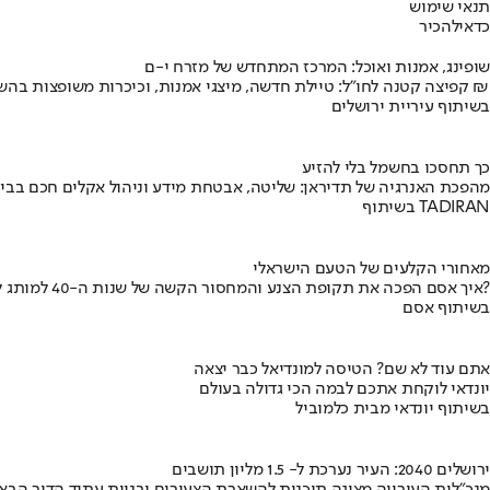
תנאי שימוש
כדאי
להכיר
שופינג, אמנות ואוכל: המרכז המתחדש של מזרח י-ם
קפיצה קטנה לחו"ל: טיילת חדשה, מיצגי אמנות, וכיכרות משופצות בהשקעה של 100 מיליון ₪
בשיתוף עיריית ירושלים
כך תחסכו בחשמל בלי להזיע
מהפכת האנרגיה של תדיראן: שליטה, אבטחת מידע וניהול אקלים חכם בבי
בשיתוף TADIRAN
מאחורי הקלעים של הטעם הישראלי
איך אסם הפכה את תקופת הצנע והמחסור הקשה של שנות ה-40 למותג לאומי?
בשיתוף אסם
אתם עוד לא שם? הטיסה למונדיאל כבר יצאה
יונדאי לוקחת אתכם לבמה הכי גדולה בעולם
בשיתוף יונדאי מבית כלמוביל
ירושלים 2040: העיר נערכת ל- 1.5 מליון תושבים