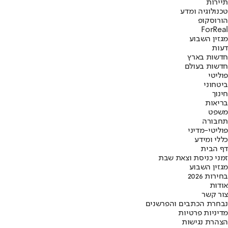
תיירות
טכנולוגיה ומדע
הורוסקופ
ForReal
מגזין השבוע
דעות
חדשות בארץ
חדשות בעולם
פוליטי
ביטחוני
חינוך
בריאות
משפט
תחבורה
פוליטי-מדיני
כללי ומידע
דף הבית
זמני כניסת וצאת שבת
מגזין השבוע
בחירות 2026
אודות
צור קשר
נבחרת הכתבים והפרשנים
מדיניות פרטיות
הצהרת נגישות