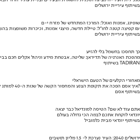
מנכ"לית העירייה מציגה תוכנית להשארת הצעירים ובניית עתיד הדור הבא
בשיתוף עיריית ירושלים
שופינג, אמנות ואוכל: המרכז המתחדש של מזרח י-ם
קפיצה קטנה לחו"ל: טיילת חדשה, מיצגי אמנות, וכיכרות משופצות בהשקעה של 100 מיליון ₪
בשיתוף עיריית ירושלים
כך תחסכו בחשמל בלי להזיע
מהפכת האנרגיה של תדיראן: שליטה, אבטחת מידע וניהול אקלים חכם בבי
בשיתוף TADIRAN
מאחורי הקלעים של הטעם הישראלי
איך אסם הפכה את תקופת הצנע והמחסור הקשה של שנות ה-40 למותג לאומי?
בשיתוף אסם
אתם עוד לא שם? הטיסה למונדיאל כבר יצאה
יונדאי לוקחת אתכם לבמה הכי גדולה בעולם
בשיתוף יונדאי מבית כלמוביל
ירושלים 2040: העיר נערכת ל- 1.5 מליון תושבים