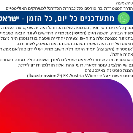
0
השמעה
הדרך המצמררת בה פורסם סגל נבחרת הכדורגל למשחקים האולימפיים
מבין כל מדינות אירופה, בגרמניה עולם הכדורגל היה זה שנקט את העמדה 
מעיר הבירה, חשפה היום (חמישי) את מדיה החדשים לעונה הבאה כשבמוק
בתמונה נמצאת אלה בת ה-15, צעירה יהודייה שסבה 
חמאס ועל ידה היה הצמיד הצהוב המזוהה עם המאבק לשחרורם.
"אוסטריה (הקבוצה) תמיד היתה חלק חשוב מחיי, יש לי דם סגול אם אפשר 
אהיה איתה".
באוסטריה וינה שיחקו לא מעט ישראלים לאורך השנים, כולל בעונה האחרו
גם שי הולצמן, עומר דמארי, רועי קהת, אלון תורג'מן ודורון ליידנר.
הצגת פוסט זה באינסטגרם
פוסט משותף על ידי ‏‎FK Austria Wien‎‏ (@‏‎fkaustriawien‎‏)