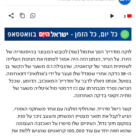
2
לוקה מודריץ' הפך אתמול (שני) לכובש המבוגר בהיסטוריה של 
היורו. על הנייר, הנתון הזה היה אמור לפתוח את חגיגות העלייה 
לשמינית הגמר של קרואטיה, שהובילה 0:1 משער של הקשר בן 
ה-38 כדקה אחרי שפנדל שלו נעצר על ידי ג'אנלואיג'י דונארומה. 
בפועל, אנחנו ניאלץ לדבר על מודריץ' המאוכזב, הדומע, שככל 
הנראה נפרד מנבחרתו עם 1:1 דרמטי מול איטליה משער של 
מתיה זקאני בדקה האחרונה.
קשר ריאל מדריד, שהחליף חולצה עם אחד משחקני האזורי, 
הגיע לקבל את תואר מצטיין המשחק והעצב ניכר על פניו. 
במקום חיוך גדול, העיניים שלו סיפרו על האכזבה העצומה 
שהוא חווה יחד עם עוד 100,000 קרואטים שהגיעו ללוות את 