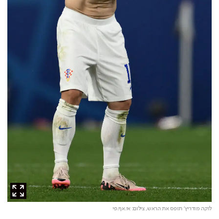
לוקה מודריץ' תופס את הראש,
צילום: אי.אף.פי