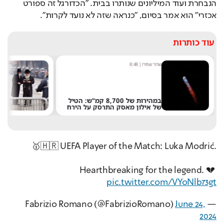
הנבחרת ועוד המיליונים שנותרו בבית. "הכדורגל זה ספורט 
אכזרי" הוא אמר בסיום, "כנראה שזה לא נועד לקרות".
עוד כותרות
שחר שפירו
|
8:48
נטע 
"הר
במהירות של 8,700 קמ"ש: הטיל
שוב
של אילון מאסק התרסק על הירח
האנ
🥇🇭🇷 UEFA Player of the Match: Luka Modrić.
Hearthbreaking for the legend. 💔 
pic.twitter.com/VYoNlb73gt
June 24,
— Fabrizio Romano (@FabrizioRomano)
2024