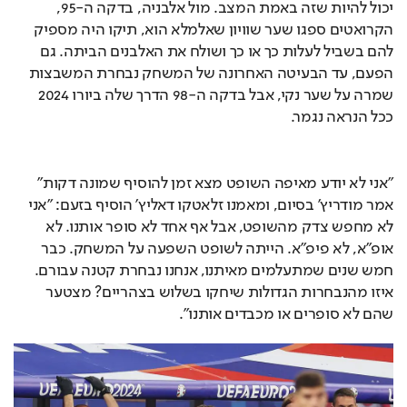
יכול להיות שזה באמת המצב. מול אלבניה, בדקה ה-95, 
הקרואטים ספגו שער שוויון שאלמלא הוא, תיקו היה מספיק 
להם בשביל לעלות כך או כך ושולח את האלבנים הביתה. גם 
הפעם, עד הבעיטה האחרונה של המשחק נבחרת המשבצות 
שמרה על שער נקי, אבל בדקה ה-98 הדרך שלה ביורו 2024 
ככל הנראה נגמר. 
"אני לא יודע מאיפה השופט מצא זמן להוסיף שמונה דקות" 
אמר מודריץ' בסיום, ומאמנו זלאטקו דאליץ' הוסיף בזעם: "אני 
לא מחפש צדק מהשופט, אבל אף אחד לא סופר אותנו. לא 
אופ"א, לא פיפ"א. הייתה לשופט השפעה על המשחק. כבר 
חמש שנים שמתעלמים מאיתנו, אנחנו נבחרת קטנה עבורם. 
איזו מהנבחרות הגדולות שיחקו בשלוש בצהריים? מצטער 
שהם לא סופרים או מכבדים אותנו".