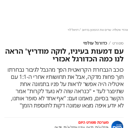
Loaded
:
Unmute
100.00%
י איטליה שרים את ההמנון ברחוב / דניאל לוי
ספורט
כדורגל עולמי
עם דמעות בעיניו, לוקה מודריץ' הראה
לנו כמה הכדורגל אכזרי
כוכב הנבחרת הקרואטית הפך מהנבל לגיבור נבחרתו
תוך פחות מדקה, אבל את תחושותיו אחרי ה-1:1 עם
איטליה היה אפשר לראות על פניו בתמונה אחת
שתינצר לעד • "כנראה שזה לא נועד לקרות" אמר
הקשר בסיום, מאמנו זעם: "אף אחד לא סופר אותנו,
לא יודע איפה מצאו שמונה דקות לתוספת הזמן"
מערכת ספורט היום
25/6/2024, 04:35
,
עודכן
25/6/2024, 04:38