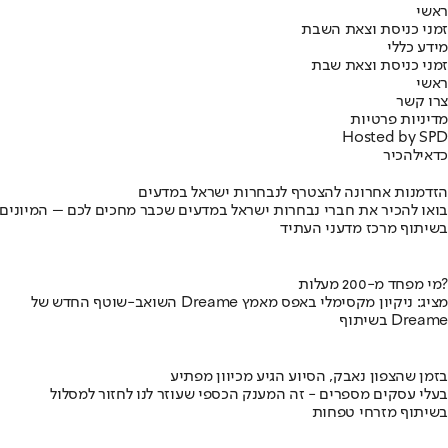
ראשי
זמני כניסת וצאת השבת
מידע כללי
זמני כניסת וצאת שבת
ראשי
צרו קשר
מדיניות פרטיות
Hosted by SPD
כדאי
להכיר
הזדמנות אחרונה להצטרף לנבחרות ישראל במדעים
בואו להכיר את חברי נבחרות ישראל במדעים שכבר מחכים לכם – המיונים
בשיתוף מרכז מדעני העתיד
מי מפחד מ-200 מעלות?
השואב-שוטף החדש של Dreame מציג: ניקיון מקסימלי באפס מאמץ
בשיתוף Dreame
בזמן שהצפון נאבק, הסיוע הגיע מכיוון מפתיע
בעלי עסקים מספרים - זה המענק הכספי שעוזר לנו לחזור למסלול
בשיתוף מזרחי טפחות