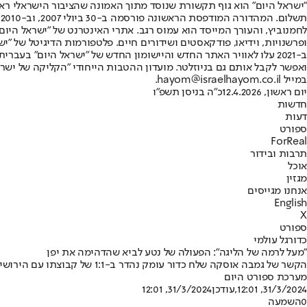
"ישראל היום" הוא גוף תקשורת שנוסד מתוך האמונה שהציבור הישראלי ראוי 
ת
ופרשנויות, וידיאו, פודקאסטים ושידורים חיים. פלטפורמות הדיגיטל של "ישרא
ב-2021 עלו לאוויר האתר החדש והיישומון החדש של "ישראל היום" בע
ואפשר לקבל אותם גם בניוזלטר. מועדון ההטבות הייחודי "הקליקה של ישרא
במייל hayom@israelhayom.co.il.
יום ראשון, 12.4.2026
כ"ה בניסן תשפ"ו
חדשות
דעות
ספורט
ForReal
תרבות ובידור
אוכל
מגזין
אנחנו מגייסים
English
X
ספורט
כדורגל עולמי
"מעל לרמה של הליגה": הפעולה של נטע לביא שהדהימה את יפן
הקשר של גמבה אוסקה שלח כדור עומק נהדר ב-1:1 של קבוצתו עם הירושימה והלהיב את היפנים • ברשתות נדהמו: "הוא שחקן ממש ממש טוב, ברמה אחרת"
מערכת ספורט היום
31/3/2024, 12:01
,עודכן
31/3/2024, 12:01
0
השמעה