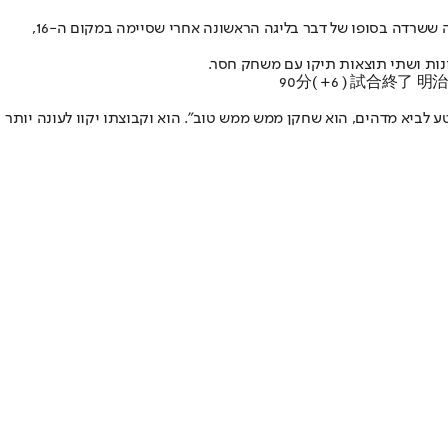
אמנם במקומות רבים בעולם עונת הכדורגל נמצאת ביישורת האחרונה, אבל ביפן עונת 2024 נפתחה רק לפני כחודש. נטע לביא, שמשחק בגמבה אוסקה ששרדה בסופו של דבר בליגה הראשונה אחרי שסיימה במקום ה-16,
נות ושתי תוצאות תיקו עם משחק חסר.
90分( +6 ) 試合終了 
 לביא מדהים, הוא שחקן ממש ממש טוב". הוא וקבוצתו יקוו לעונה יותר