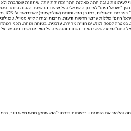
לעיתונות טובה יותר, מאוזנת יותר ומדויקת יותר. עיתונות שמדברת ולא צ
שלום. המהדורה המודפסת הראשונה פורסמה ב-30 ביולי 2007, וב-2010 הפך "ישראל היום" לעיתון הישראלי בעל שי
לחמנוביץ,
ל היום" כוללות ערוצי חדשות ודעות, תרבות ובידור, לייף סטייל, טכנולוגיה
ברית, במטרה לספק לגולשים חוויה מהירה, עדכנית, בטוחה ונוחה. תכני המה
ל היום" מציע לגולשי האתר הנחות ומבצעים על מוצרים ושירותים. ישראל 