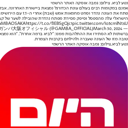
נטע לביא. צילום: גמבה אוסקה האתר הרשמי
פתח את העונה נהדר וסחט מחמאות אמש (שבת) אחרי ה-1:1 עם הירושימה.
הישראלי עלה מהספסל וסיפק מסירת מפתח נהדרת שהובילה לשער של קבוצ
AMBAOSAKA
https://t.co/fJEBSgQjc1
pic.twitter.com/Io3cmlNtsU
March 30, 2024
— ガンバ大阪オフィシャル (@GAMBA_OFFICIAL)
ברשתות לא הסתירו את ההתלהבות ממנו: "לביא ברמה אחרת", "הוא נמצא ב
טובה מזו של העונה שעברה ולהילחם בקרבות הצמרת.
נטע לביא,צילום: גמבה אוסקה האתר הרשמי