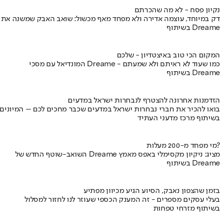
נקיון פסח - לא מה שהכרתם
דק במיוחד, עוצמה אדירה ולא מפחד מאף מכשול: שואב האבק שמשנה את
בשיתוף Dreame
המקום הכי טוב באיצטדיון - שלכם
המונדיאל עם מסכי Dreame - כמו שעוד לא ראיתם ולא שמעתם
בשיתוף Dreame
הזדמנות אחרונה להצטרף לנבחרות ישראל במדעים
בואו להכיר את חברי נבחרות ישראל במדעים שכבר מחכים לכם – המיונים
בשיתוף מרכז מדעני העתיד
מי מפחד מ-200 מעלות?
השואב-שוטף החדש של Dreame מציג: ניקיון מקסימלי באפס מאמץ
בשיתוף Dreame
בזמן שהצפון נאבק, הסיוע הגיע מכיוון מפתיע
בעלי עסקים מספרים - זה המענק הכספי שעוזר לנו לחזור למסלול
בשיתוף מזרחי טפחות