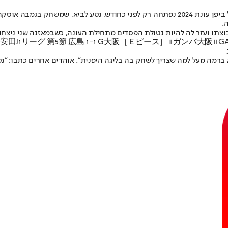
תו ועזר לה להיות נטולת הפסדים מתחילת העונה, כשבמאזנה שני ניצחו
明治安田J1リーグ 第5節 広島 1-1 G大阪［Ｅピース］
#ガンバ大阪
#G
רמה מעל למה שצריך לשחק בה בליגה היפנית". אוהדים אחרים כתבו: "נטע