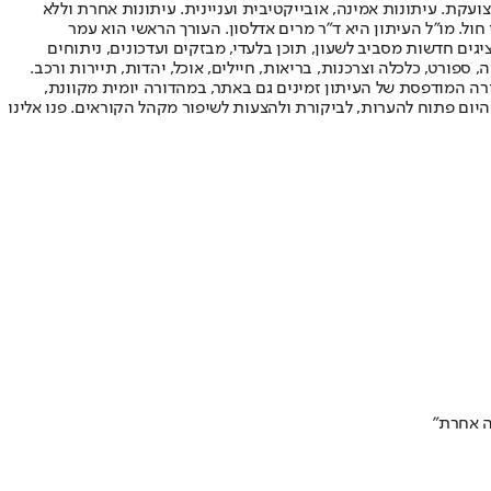
ועקת. עיתונות אמינה, אובייקטיבית ועניינית. עיתונות אחרת וללא
עור החשיפה הגבוה ביותר בימי חול. מו"ל העיתון היא ד"ר מרים אדלסון. העורך הראשי הוא עמר
 והעורך המייסד הוא עמוס רגב. אתרי האינטרנט של "ישראל היום" בעברית ובאנגלית, כמו כן היישומונים (אפליקציות) לאנדרואיד ול-iOS, מציגים חדשות מסביב לשעון, תוכן בלעדי, מבזקים ועדכונים, ניתוחים
, ספורט, כלכלה וצרכנות, בריאות, חיילים, אוכל, יהדות, תיירות ורכב.
דורה המודפסת של העיתון זמינים גם באתר, במהדורה יומית מקוונת,
היום פתוח להערות, לביקורת ולהצעות לשיפור מקהל הקוראים. פנו אלינו