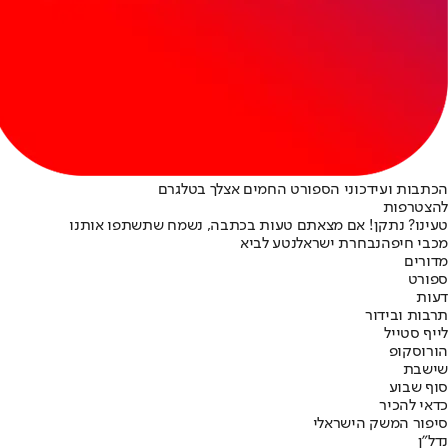
הכתבות ועידכוני הספורט החמים אצלך בטלגרם
להצטרפות
טעינו? נתקן! אם מצאתם טעות בכתבה, נשמח שתשתפו אותנו
מכבי חיפה
נבחרת ישראל
נטע לביא
מדורים
ספורט
דעות
תרבות ובידור
לייף סטייל
הורוסקופ
שישבת
סוף שבוע
כדאי להכיר
סיפור המשק הישראלי
נדל"ן