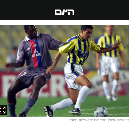
 רביבו (מימין) במדי פנרבחצ'ה
. צילום: רויטרס