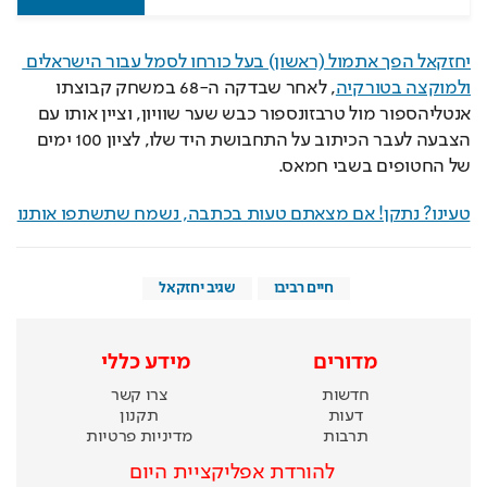
יחזקאל הפך אתמול (ראשון) בעל כורחו לסמל עבור הישראלים 
ולמוקצה בטורקיה
, לאחר שבדקה ה-68 במשחק קבוצתו 
אנטליהספור מול טרבזונספור כבש שער שוויון, וציין אותו עם 
הצבעה לעבר הכיתוב על התחבושת היד שלו, לציון 100 ימים 
של החטופים בשבי חמאס.
טעינו? נתקן! אם מצאתם טעות בכתבה, נשמח שתשתפו אותנו
חיים רביבו
שגיב יחזקאל
מדורים
מידע כללי
חדשות
צרו קשר
דעות
תקנון
תרבות
מדיניות פרטיות
להורדת אפליקציית היום