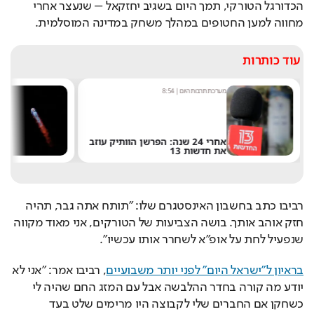
הכדורגל הטורקי, תמך היום בשגיב יחזקאל – שנעצר אחרי 
מחווה למען החטופים במהלך משחק במדינה המוסלמית.
עוד כותרות
מערכת תרבות היום
|
8:54
שחר 
אחרי 24 שנה: הפרשן הוותיק עוזב
את חדשות 13
של 
רביבו כתב בחשבון האינסטגרם שלו: "תותח אתה גבר, תהיה 
חזק אוהב אותך. בושה הצביעות של הטורקים, אני מאוד מקווה 
שנפעיל לחת על אופ"א לשחרר אותו עכשיו".
בראיון ל"ישראל היום" לפני יותר משבועיים
, רביבו אמר: "אני לא 
יודע מה קורה בחדר ההלבשה אבל עם המזג החם שהיה לי 
כשחקן אם החברים שלי לקבוצה היו מרימים שלט בעד 