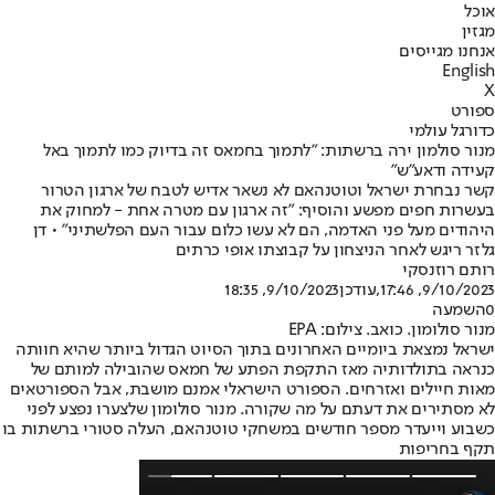
אוכל
מגזין
אנחנו מגייסים
English
X
ספורט
כדורגל עולמי
מנור סולמון ירה ברשתות: "לתמוך בחמאס זה בדיוק כמו לתמוך באל
קעידה ודאע"ש"
קשר נבחרת ישראל וטוטנהאם לא נשאר אדיש לטבח של ארגון הטרור
בעשרות חפים מפשע והוסיף: "זה ארגון עם מטרה אחת - למחוק את
היהודים מעל פני האדמה, הם לא עשו כלום עבור העם הפלשתיני" • דן
גלזר ריגש לאחר הניצחון על קבוצתו אופי כרתים
רותם רוזנסקי
9/10/2023, 17:46
,עודכן
9/10/2023, 18:35
0
השמעה
מנור סולומון. כואב. צילום: EPA
ישראל נמצאת ביומיים האחרונים בתוך הסיוט הגדול ביותר שהיא חוותה
כנראה בתולדותיה מאז התקפת הפתע של חמאס שהובילה למותם של
מאות חיילים ואזרחים. הספורט הישראלי אמנם מושבת, אבל הספורטאים
לא מסתירים את דעתם על מה שקורה. מנור סולומון שלצערו נפצע לפני
כשבוע וייעדר מספר חודשים במשחקי טוטנהאם, העלה סטורי ברשתות בו
תקף בחריפות