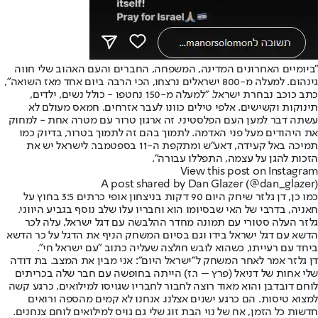
"ביומיים האחרונים המדינה, המשפחה, החברים והעם האהוב שלי חווה
גינהום. למעלה מ-800 ישראלים נרצחו, הכי הרבה ביום אחד מאז השואה",
כתב כוכב נבחרת ישראל. "למעלה מ-150 נחטפו - כולל נשים, ילדים,
תינוקות וקשישים. אלפי טילים כוונו לעבר אזרחים. חמאס מעולם לא
עשתה דבר למען העם הפלסטיני. זה ארגון טרור עם מטרה אחת - למחוק
את היהודים מעל פני האדמה. לתמוך בהם זה לתמוך בטרור, בדיוק כמו
תמיכה באל קעידה, דאע"ש ומתקפת ה-11 בספטמבר. לישראל יש את
הזכות להגן על עצמה, התפללו עבורה".
View this post on Instagram
A post shared by Dan Glazer (@dan_glazer)
כמו כן, דן גלזר שיחק היום 90 דקות בניצחון אופי כרתים 3:5 בחוץ על
חאניה, בדרבי של האי שבסיומו הוא וחבריו עלו שלב נוסף בגביע היווני.
גלזר העלה סטורי עם תמונה מחדר ההלבשה עם דגל ישראל, עלה לכר
הדשא עם דגל ישראל בידו וגם בסיום המשחק הניף את הדגל על כר הדשא
ביחד עם רעייתו, כשהוא לובש חולצה שעליה כתוב "עם ישראל חי".
דן גלזר אמר לאחר המשחק ל"ישראל היום": אני מבין את המצב. בת דודה
שלי אחות של דניאל (פרץ – ר.ז) הייתה בחופשה עם חבר שלה בכריתים
לוחם דובדבן והוא מאוד רוצה לחבור לחבריו שגויסו למילואים, כרגע קשה
למצוא טיסות. הם כרגע ישנים אצלנו. אנחנו לא קמים מהספה ורואים
חדשות כל הזמן, אח של נוי הבת זוג שלי גם גויס למילואים לוחם צנחנים.