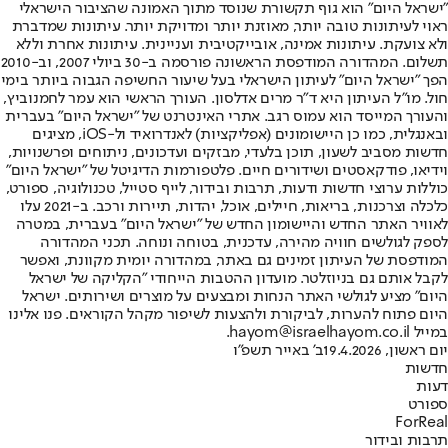
"ישראל היום" הוא גוף תקשורת שנוסד מתוך האמונה שהציבור הישראלי
ראוי לעיתונות טובה יותר, מאוזנת יותר ומדויקת יותר. עיתונות שמדברת
ולא צועקת. עיתונות אמינה, אובייקטיבית ועניינית. עיתונות אחרת וללא
תשלום. המהדורה המודפסת הראשונה פורסמה ב-30 ביולי 2007, וב-2010
הפך "ישראל היום" לעיתון הישראלי בעל שיעור החשיפה הגבוה ביותר בימי
חול. מו"ל העיתון היא ד"ר מרים אדלסון. העורך הראשי הוא עמר לחמנוביץ,
והעורך המייסד הוא עמוס רגב. אתרי האינטרנט של "ישראל היום" בעברית
ובאנגלית, כמו כן היישומונים (אפליקציות) לאנדרואיד ול-iOS, מציגים
חדשות מסביב לשעון, תוכן בלעדי, מבזקים ועדכונים, ניתוחים ופרשנויות,
וידיאו, פודקאסטים ושידורים חיים. פלטפורמות הדיגיטל של "ישראל היום"
כוללות ערוצי חדשות ודעות, תרבות ובידור, לייף סטייל, טכנולוגיה, ספורט,
כלכלה וצרכנות, בריאות, חיילים, אוכל, יהדות, תיירות ורכב. ב-2021 עלו
לאוויר האתר החדש והיישומון החדש של "ישראל היום" בעברית, במטרה
לספק לגולשים חוויה מהירה, עדכנית, בטוחה ונוחה. תכני המהדורה
המודפסת של העיתון זמינים גם באתר, במהדורה יומית מקוונת, ואפשר
לקבל אותם גם בניוזלטר. מועדון ההטבות הייחודי "הקליקה של ישראל
היום" מציע לגולשי האתר הנחות ומבצעים על מוצרים ושירותים. ישראל
היום פתוח להערות, לביקורת ולהצעות לשיפור מקהל הקוראים. פנו אלינו
במייל hayom@israelhayom.co.il.
יום ראשון, 19.4.2026
ב' באייר תשפ"ו
חדשות
דעות
ספורט
ForReal
תרבות ובידור