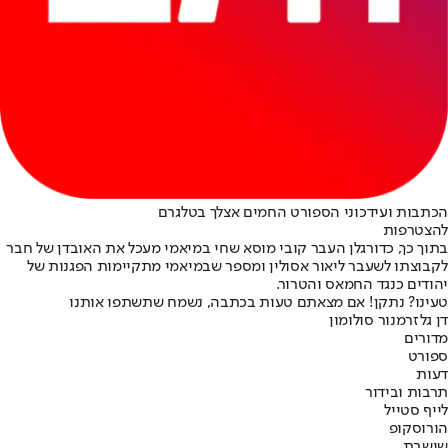
הכתבות ועידכוני הספורט החמים אצלך בטלגרם
להצטרפות
בתוך כך, כדורגלן העבר קובי מוסא שחי במיאמי מעכל את האובדן של חבר
לקבוצתו לשעבר ליאור אסולין ומספר שבמיאמי מתקיימות הפגנות של
יהודים כנגד החמאס והטרור.
טעינו? נתקן! אם מצאתם טעות בכתבה, נשמח שתשתפו אותנו
דן גלזר
מנור סולומון
מדורים
ספורט
דעות
תרבות ובידור
לייף סטייל
הורוסקופ
שישבת