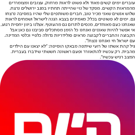
עוברים ימים קשים מאוד ולא פשוט לראות מרחוק, עצובים ומצומררים
מהמראות הקשים. מפקד של נוי שהייתה תחתיו במגב ירושלים נרצח,
שלוש אנשים שאני מכיר טוב, חברים משותפים שלי שהיו במסיבה נרצחו
גם. ימים לא פשוטים בכלל, מאמינים בצבא הגנה לישראל ושמחים לראות
שאנחנו כעם מאוחדים, מנסים לתרום גם מהעוטף. אצלנו ביוון יחסית רגוע,
אי אפשר להיות שאננים ואנחנו כל הזמן מסתכלים סביבנו גם כאן אבל
הקבוצה והחברים לקבוצה מראים סולידריות גדולה כלפיי וכלפי המדינה.
עם ישראל חי ואנחנו ננצח!".
גיל קהת אשתו של רועי שיתפה מבאקו הוסיפה: "לא יצאנו עם הילדים
מהבית. רק עכשיו להתאוורר ופעם ראשונה חששתי שידברו בעברית.
המצב רגיש עכשיו״.