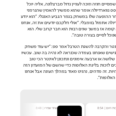
עתידו של הקפטן גונדואן, שמסיים חוזה וזוכה לעניין גדול מברצלונה, אליה יוכל 
לעבור בהעברה חופשית. פפ גווארדיולה אומר שהוא ממשיך להאמין שהגרמני 
יאריך את חוזהו בסיטי לאחר ההופעה שלו במשחק בגמר הגביע האנגלי. "הוא יודע 
מה אני חושב" אמר גווארדיולה אתמול בוומבלי. "אולי חלקכם יודעים את זה, אנחנו 
שכנים, אנחנו גרים באותה קומה אז במשך שנים רבות הוא חבר קרוב שלי. הוא 
נוכל לסיים בצורה טובה".
על המשחק בשבת מול אינטר והקרבה להשגת הטרבל אמר פפ: "יש עוד משחק 
אחד לסיום, השחקנים מרגישים שאנחנו בעמדה שכנראה לא נהיה בה שוב. עכשיו 
יש יומיים חופש ואז יש לנו שלושה או ארבעה אימונים ונתכונן לאינטר הכי טוב 
שאנחנו יכולים. אנחנו צריכים לזכות בליגת האלופות כדי שהשם של המועדון הזה 
יהיה במקום שהוא ראוי להיות. זה מדהים, נהנינו מאוד במהלך העונה אבל אנחנו 
האלופות".
ת היום
|
8:54
שחר שפירו
|
8:48