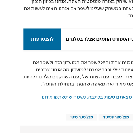
מצוינת - כולל דה חאה, הוא שיחק בצורה פנטסטית העונה. אנחנו בכיוון הנכון 
אבל יש תקלות במשחק, בעיות במשחק שעלינו לשפר אם אנחנו רוצים לעשות את 
".
י הספורט החמים אצלך בטלגרם
להצטרפות
עוד אמר טן האח: "יש לי תוכנית אחת והיא לשפר את המועדון הזה ולשפר את 
הקבוצה הזו. יש לי את הרעיונות שלי וכבר אמרתי למועדון מה אנחנו צריכים 
לעשות בשביל זה אבל אני צריך לעבוד עם הצוות שלי, עם השחקנים שלי כדי להיות 
אני מאוד גאה מאיפה שהגענו בתחילת העונה".
ם מצאתם טעות בכתבה, נשמח שתשתפו אותנו
מנצ'סטר יונייטד
מנצ'סטר סיטי