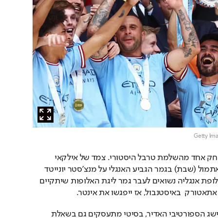
מנצ'סטר סיטי רחוקה משחק אחד מהשלמת טרבל היסטורי. צמד של אילקאי 
גונדואן סידר לתכולים 1:2 אתמול (שבת) בגמר הגביע האנגלי על מנצ'סטר יונייטד 
וכעת עיניהם של שחקני אלופת אנגליה נשואים לעבר גמר ליגת האלופות שיתקיים 
אטורק  באיסטנבול, אז ייפגשו את אינטר.
במקביל להתרגשות מההישג הספורטיבי האדיר, בסיטי מתעסקים גם בשאלת 