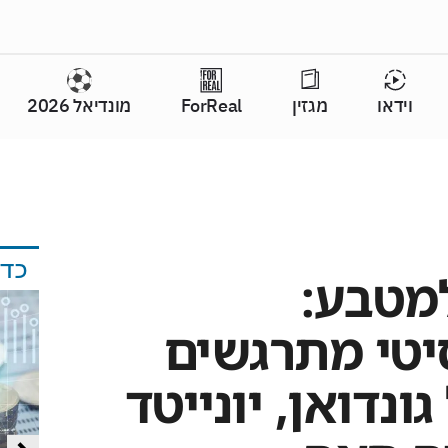
וידאו
מגזין
ForReal
מונדיאל 2026
כד
למטבע:
יטי מתרגשים
ונדואן, יונייטד