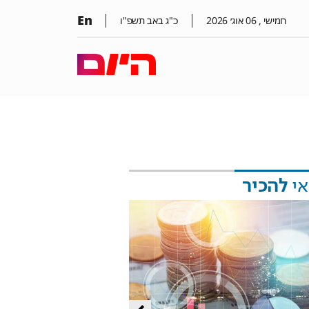
En
חמישי ,
06
אוג׳
2026
כ"ג באב תשפ"ו
אי
להכיר