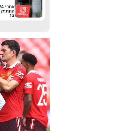
משתדרגת? אחד
הפיצ'רים הכי מציקים
הוותיק 
בוואטסאפ הגיע לישראל
13