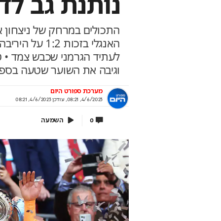
נותנת גב לד
התכולים במרחק של ניצחון א
האנגלי בזכות 2
איך 200 ש"ח בחודש הופכים ל140
צוואה בגיל פרישה: כך 
לעתיד הגרמני שכבש צמד • 
 ?
ברירת המחדל של החוק לא תמיד 
וגיבה את השוער שטעה בספי
תבטיחו מימוש צודק של הצוואה
 קטנים שיכולים לסגור את הבור הפנסיוני בין
 לגברים
בשיתוף מנורה מבטחים
מערכת ספורט היום
תוף מנורה מבטחים
4/6/2023, 08:21
,
עודכן
4/6/2023, 08:21
השמעה
0