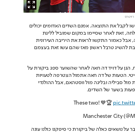
 רויטרס
בצד המפסיד, כמובן התקשו לקבל את התוצאה. אמנם השדים האדומים יכולים 
לראות את העונה הזו כהצלחה, זאת לאחר שסיימו במקום שמוביל לליגת 
האלופות וזכו בגביע הליגה, אבל כאמור התקשו לראות את היריבה העירונית 
חוגגת על חשבונם ומתקרבת להשיג טרבל ראשון מאז שהם עשו זאת בעצמם 
מנג'ר יונייטד, אריק טן האח, הגן על דויד דה חאה לאחר שהשוער ספג ביקורת על 
תפקודו בשער השני של סיטי. הטעות של דה חאה אתמול הצטרפה לטעויות 
שביצע גם בליגה האירופית מול סביליה ובליגה מול ווסטהאם, אבל ההולנדי 
פעות בשער של השדים.
These two! 💙🏆 
pic.twi
"ברגע זה, אני לא רוצה לדבר על נושאים כאלה של ביקורת כי סיפקנו כולנו עונה 