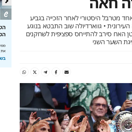
ה חאה
חד מטרבל היסטורי לאחר הזכייה בגביע
1: על היריבה העירונית • גווארדיולה שוב התבטא בנוגע
תעשו נכון
גיל 65 הוא רק אמצע הדרך
הט
טן האח סירב להתייחס ספציפית לשחקנים
להשקעה
הפ
לטובתכם. כך
גת השער השני
תוחלת החיים מתארכת והכסף חייב לעבוד: כך
ממשי
תתכננו אופק כלכלי נכון
את 
בשיתוף מנורה מבטחים
בשי