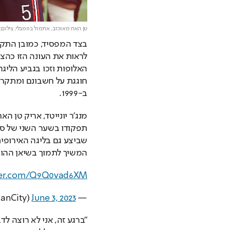
טן האח מאוכזב, אתמול בוומבלי,
צילום:
ב-1999.
המשיך לתמוך בשיאן ההו
tter.com/Q9Q0vad6XM
June 3, 2023
— Manchester City (@ManCity)