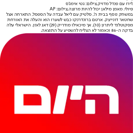
ז'ירו עם פנדל מדויק,צילום: גטי אימג'ס
פיולי. מאמן מילאן יכול להיות מרוצה,צילום: AP
במשחק נוסף בבית ה', סלטיק עם ליאל עבדה על הספסל, התארחה אצל
שחטאר דונייצק. ארטם ברונדרנקו כבש לשערו הוא והעלה את האורחת
מסקוטלנד ליתרון (10), אך מיכאילו מודריק (29) דאג לאזן. הישראלי עלה
בדקה ה-86 וכאמור לא הצליח להשפיע על התוצאה.