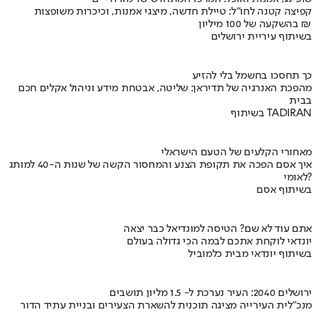
קפיצה קטנה לחו"ל: טיילת חדשה, מיצגי אמנות, וכיכרות משופצות
בהשקעה של 100 מיליון ₪
בשיתוף עיריית ירושלים
כך תחסכו בחשמל בלי להזיע
מהפכת האנרגיה של תדיראן: שליטה, אבטחת מידע וניהול אקלים חכם
בבית
בשיתוף TADIRAN
מאחורי הקלעים של הטעם הישראלי
איך אסם הפכה את תקופת הצנע והמחסור הקשה של שנות ה-40 למותג
לאומי?
בשיתוף אסם
אתם עוד לא שם? הטיסה למונדיאל כבר יצאה
יונדאי לוקחת אתכם לבמה הכי גדולה בעולם
בשיתוף יונדאי מבית כלמוביל
ירושלים 2040: העיר נערכת ל- 1.5 מליון תושבים
מנכ"לית העירייה מציגה תוכנית להשארת הצעירים ובניית עתיד הדור