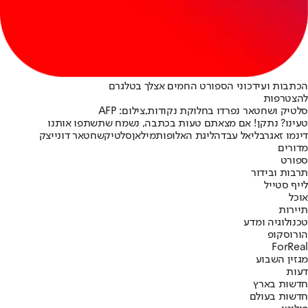
הכתבות ועידכוני הספורט החמים אצלך בטלגרם
להצטרפות
סלטיק ושחטאר נפרדו בחלוקת נקודות,צילום: AFP
טעינו? נתקן! אם מצאתם טעות בכתבה, נשמח שתשתפו אותנו
דינמו זאגרב
ליאל עבדה
ליגת האלופות
מילאן
סלטיק
שחטאר דונייצק
מדורים
ספורט
תרבות ובידור
לייף סטייל
אוכל
תיירות
טכנולוגיה ומדע
הורוסקופ
ForReal
מגזין השבוע
דעות
חדשות בארץ
חדשות בעולם