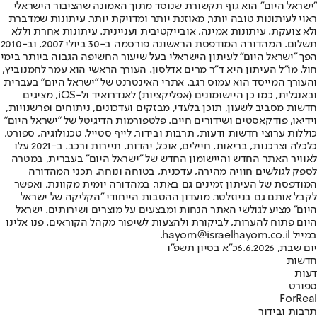
"ישראל היום" הוא גוף תקשורת שנוסד מתוך האמונה שהציבור הישראלי
ראוי לעיתונות טובה יותר, מאוזנת יותר ומדויקת יותר. עיתונות שמדברת
ולא צועקת. עיתונות אמינה, אובייקטיבית ועניינית. עיתונות אחרת וללא
תשלום. המהדורה המודפסת הראשונה פורסמה ב-30 ביולי 2007, וב-2010
הפך "ישראל היום" לעיתון הישראלי בעל שיעור החשיפה הגבוה ביותר בימי
חול. מו"ל העיתון היא ד"ר מרים אדלסון. העורך הראשי הוא עמר לחמנוביץ,
והעורך המייסד הוא עמוס רגב. אתרי האינטרנט של "ישראל היום" בעברית
ובאנגלית, כמו כן היישומונים (אפליקציות) לאנדרואיד ול-iOS, מציגים
חדשות מסביב לשעון, תוכן בלעדי, מבזקים ועדכונים, ניתוחים ופרשנויות,
וידיאו, פודקאסטים ושידורים חיים. פלטפורמות הדיגיטל של "ישראל היום"
כוללות ערוצי חדשות ודעות, תרבות ובידור, לייף סטייל, טכנולוגיה, ספורט,
כלכלה וצרכנות, בריאות, חיילים, אוכל, יהדות, תיירות ורכב. ב-2021 עלו
לאוויר האתר החדש והיישומון החדש של "ישראל היום" בעברית, במטרה
לספק לגולשים חוויה מהירה, עדכנית, בטוחה ונוחה. תכני המהדורה
המודפסת של העיתון זמינים גם באתר, במהדורה יומית מקוונת, ואפשר
לקבל אותם גם בניוזלטר. מועדון ההטבות הייחודי "הקליקה של ישראל
היום" מציע לגולשי האתר הנחות ומבצעים על מוצרים ושירותים. ישראל
היום פתוח להערות, לביקורת ולהצעות לשיפור מקהל הקוראים. פנו אלינו
במייל hayom@israelhayom.co.il.
יום שבת, 6.6.2026
כ"א בסיון תשפ"ו
חדשות
דעות
ספורט
ForReal
תרבות ובידור