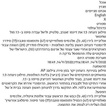
אוכל
מגזין
אנחנו מגייסים
English
X
ספורט
כדורגל עולמי
מילאן ניצחה 1:3 את דינמו זאגרב, סלטיק וליאל עבדה סימו ב-1:1 מול
שחטאר
אוליבייה ג'ירו (45, פ'), אלכסיס סאלמייקרס (47) ותומאסו פוגבה(77) סידרו
לרוסונרי ניצחון ראשון בליגת האלופות • מיכאילו מודריק (29) השווה עבור
האוקראינים אחרי שער עצמי של ארטם ברונדרנקו (10), הישראלי של
הסקוטים עלה מהספסל בדקה ה
מערכת ספורט היום
14/9/2022, 18:49
,עודכן
14/9/2022, 18:49
0
השמעה
מילאן בטירוף. ניצחון יקר בסן סירו, צילום: AP
במשחקים המוקדמים של הערב (רביעי) בליגת האלופות, מילאן ניצחה 1:3
את דינמו זאגרב, בעוד סלטיק ושחטאר דונייצק סיימו ב-1:1.
אחרי התיקו מול זלצבורג במחזור הראשון, הרוסונרי אירחו את הקרואטים
שהפתיעו את צ'לסי, ולא התקשו בדרך לניצחון ראשון העונה בבית א' של
המפעל.
אוליבייה ג'ירו (45, פ') כבש את הראשון עבור אלופת איטליה, אלכסיס
סאלמייקרס (47) הכפיל ותומאסו פוגבה(77) סגר סיפור. מיסלאב אורשיץ'
(56) הצליח רק לצמק את התוצאה.