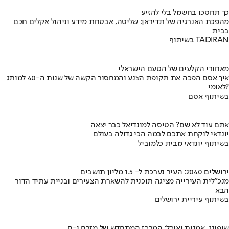
כך תחסכו בחשמל בלי להזיע
מהפכת האנרגיה של תדיראן: שליטה, אבטחת מידע וניהול אקלים חכם
בבית
בשיתוף TADIRAN
מאחורי הקלעים של הטעם הישראלי
איך אסם הפכה את תקופת הצנע והמחסור הקשה של שנות ה-40 למותג
לאומי?
בשיתוף אסם
אתם עוד לא שם? הטיסה למונדיאל כבר יצאה
יונדאי לוקחת אתכם לבמה הכי גדולה בעולם
בשיתוף יונדאי מבית כלמוביל
ירושלים 2040: העיר נערכת ל- 1.5 מליון תושבים
מנכ"לית העירייה מציגה תוכנית להשארת הצעירים ובניית עתיד הדור
הבא
בשיתוף עיריית ירושלים
שופינג, אמנות ואוכל: המרכז המתחדש של מזרח י-ם