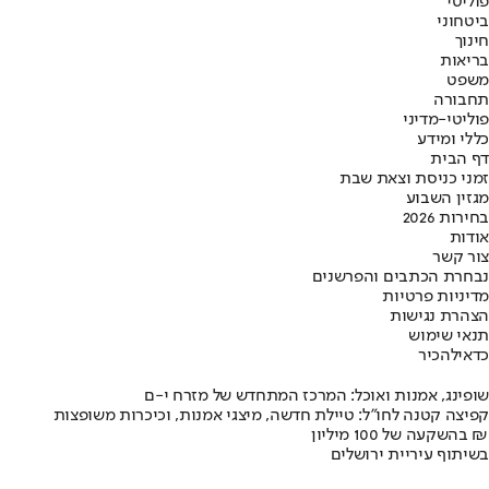
פוליטי
ביטחוני
חינוך
בריאות
משפט
תחבורה
פוליטי-מדיני
כללי ומידע
דף הבית
זמני כניסת וצאת שבת
מגזין השבוע
בחירות 2026
אודות
צור קשר
נבחרת הכתבים והפרשנים
מדיניות פרטיות
הצהרת נגישות
תנאי שימוש
כדאי
להכיר
שופינג, אמנות ואוכל: המרכז המתחדש של מזרח י-ם
קפיצה קטנה לחו"ל: טיילת חדשה, מיצגי אמנות, וכיכרות משופצות
בהשקעה של 100 מיליון ₪
בשיתוף עיריית ירושלים