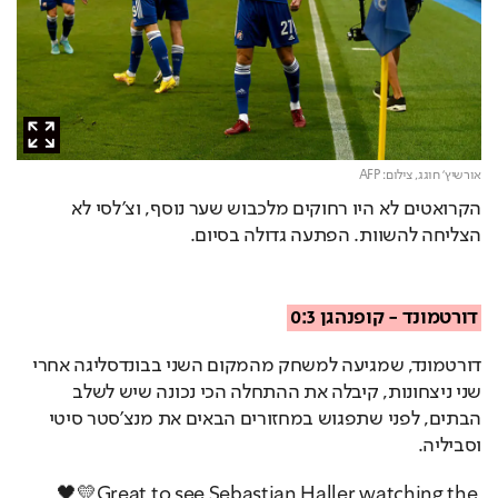
אורשיץ' חוגג,
צילום: AFP
הקרואטים לא היו רחוקים מלכבוש שער נוסף, וצ'לסי לא 
הצליחה להשוות. הפתעה גדולה בסיום. 
דורטמונד - קופנהגן 0:3
דורטמונד, שמגיעה למשחק מהמקום השני בבונדסליגה אחרי 
שני ניצחונות, קיבלה את ההתחלה הכי נכונה שיש לשלב 
הבתים, לפני שתפגוש במחזורים הבאים את מנצ'סטר סיטי 
וסביליה.
🖤💛Great to see Sebastian Haller watching the 