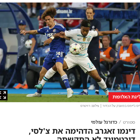
ת האלופות
ג'יימס במאבק על הכדור
| צילום: רויטרס
ספורט
כדורגל עולמי
דינמו זאגרב הדהימה את צ'לסי,
דורטמונד לא התקשתה