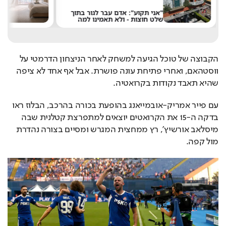
"אני תקוע": אדם עבר לגור בתוך
רוצ
שלט חוצות - ולא תאמינו למה
במל
הקבוצה של טוכל הגיעה למשחק לאחר הניצחון הדרמטי על 
ווסטהאם, ואחרי פתיחת עונה פושרת. אבל אף אחד לא ציפה 
שהיא תאבד נקודות בקרואטיה. 
עם פייר אמריק-אובמייאנג בהופעת בכורה בהרכב, הבלוז ראו 
בדקה ה-15 את הקרואטים יוצאים למתפרצת קטלנית שבה 
מיסלאב אורשיץ', רץ ממחצית המגרש ומסיים בצורה נהדרת 
מול קפה.