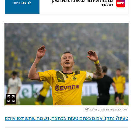
הכתבות ועידכוני הספורט החמים אצלך 
להצטרפות
בטלגרם
רוייס. כבש את הראשון,
צילום: AP
טעינו? נתקן! אם מצאתם טעות בכתבה, נשמח שתשתפו אותנו