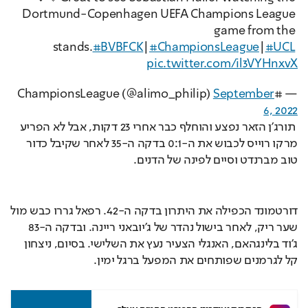
Dortmund-Copenhagen UEFA Champions League 
game from the 
stands.
#BVBFCK
|
#ChampionsLeague
|
#UCL
pic.twitter.com/il3VYHnxvX
September
— #ChampionsLeague (@alimo_philip)
6, 2022
 תורג'ן הזאר נפצע והוחלף כבר אחרי 23 דקות, אבל לא הפריע 
מרקו רוייס לכבוש את ה-0:1 בדקה ה-35 לאחר שקיבל כדור 
טוב מברנדט וסיים לפינה של הדנים.
דורטמונד הכפילה את היתרון בדקה ה-42. רפאל גררו כבש מול 
שער ריק, לאחר בישול נהדר של ג'יובאני ריינה. ובדקה ה-83 
ג'וד בלינגהאם, האנגלי הצעיר נעץ את השלישי. בסיום, ניצחון 
קל לגרמנים שפותחים את המפעל ברגל ימין.