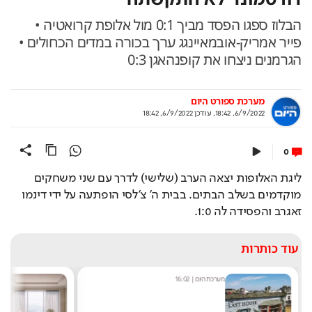
הבלוז ספגו הפסד מביך 0:1 מול אלופת קרואטיה •
פייר אמריק-אובמאיינגג ערך בכורה במדים הכחולים •
הגרמנים ניצחו את קופנהאגן 0:3
מערכת ספורט היום
6/9/2022, 18:42
,
עודכן
6/9/2022, 18:42
0
ליגת האלופות יצאה הערב (שלישי) לדרך עם שני משחקים 
מוקדמים בשלב הבתים. בבית ה' צ'לסי הופתעה על ידי דינמו 
זאגרב והפסידה לה 1:0.
עוד כותרות
מערכת היום
|
16:02
אסף ג