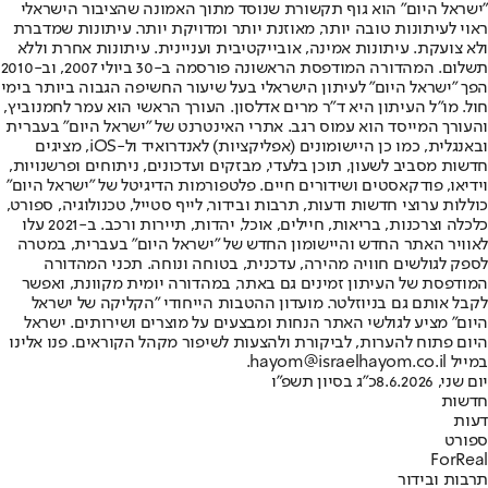
"ישראל היום" הוא גוף תקשורת שנוסד מתוך האמונה שהציבור הישראלי
ראוי לעיתונות טובה יותר, מאוזנת יותר ומדויקת יותר. עיתונות שמדברת
ולא צועקת. עיתונות אמינה, אובייקטיבית ועניינית. עיתונות אחרת וללא
תשלום. המהדורה המודפסת הראשונה פורסמה ב-30 ביולי 2007, וב-2010
הפך "ישראל היום" לעיתון הישראלי בעל שיעור החשיפה הגבוה ביותר בימי
חול. מו"ל העיתון היא ד"ר מרים אדלסון. העורך הראשי הוא עמר לחמנוביץ,
והעורך המייסד הוא עמוס רגב. אתרי האינטרנט של "ישראל היום" בעברית
ובאנגלית, כמו כן היישומונים (אפליקציות) לאנדרואיד ול-iOS, מציגים
חדשות מסביב לשעון, תוכן בלעדי, מבזקים ועדכונים, ניתוחים ופרשנויות,
וידיאו, פודקאסטים ושידורים חיים. פלטפורמות הדיגיטל של "ישראל היום"
כוללות ערוצי חדשות ודעות, תרבות ובידור, לייף סטייל, טכנולוגיה, ספורט,
כלכלה וצרכנות, בריאות, חיילים, אוכל, יהדות, תיירות ורכב. ב-2021 עלו
לאוויר האתר החדש והיישומון החדש של "ישראל היום" בעברית, במטרה
לספק לגולשים חוויה מהירה, עדכנית, בטוחה ונוחה. תכני המהדורה
המודפסת של העיתון זמינים גם באתר, במהדורה יומית מקוונת, ואפשר
לקבל אותם גם בניוזלטר. מועדון ההטבות הייחודי "הקליקה של ישראל
היום" מציע לגולשי האתר הנחות ומבצעים על מוצרים ושירותים. ישראל
היום פתוח להערות, לביקורת ולהצעות לשיפור מקהל הקוראים. פנו אלינו
במייל hayom@israelhayom.co.il.
יום שני, 8.6.2026
כ"ג בסיון תשפ"ו
חדשות
דעות
ספורט
ForReal
תרבות ובידור