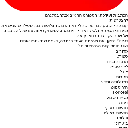
הכתבות ועידכוני הספורט החמים אצלך בטלגרם
להצטרפות
קבוצת קומטק כבר נערכת לקראת שבוע האלופות בבלומפילד שיפגיש את
מועדוני הפאר אתלטיקו מדריד ויובנטוס למשחק ראווה עם שלל הכוכבים
של שתי הקבוצות בתאריך 7.8.
טעינו? נתקן! אם מצאתם טעות בכתבה, נשמח שתשתפו אותנו
נאנט
סופר קאפ הצרפתי
פ.ס.ז'
מדורים
ספורט
תרבות ובידור
לייף סטייל
אוכל
תיירות
טכנולוגיה ומדע
הורוסקופ
ForReal
מגזין השבוע
דעות
חדשות בארץ
חדשות בעולם
פוליטי
ביטחוני