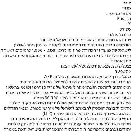
אוכל
מגזין
אנחנו מגייסים
English
X
ספורט
כדורגל עולמי
צפו: ההכנות לסופר-קאפ הצרפתי בישראל נמשכות
הושלמה הכנת האוטובוסים הממותגים לקראת הגעתן מחר (שישי)
לישראל של מועדוני הכדורגל פריז סן ז'רמן ונאנט • 1,000 כרטיסים למשחק
נתרמו לילדים יהודים וערבים מהפריפריה החברתית והגאוגרפית בישראל
אורן אהרוני
28/7/2022, 13:24
,עודכן
28/7/2022, 13:24
0
השמעה
פ.ס.ז' בדרך לישראל. ההכנות נמשכות, צילום: AFP
ההתרגשות בעיצומה.
הושלמה היום (חמישי) הכנת האוטובוסים
הממותגים לקראת הגעתן מחר לישראל של פריז סן ז'רמן ונאנט. בראשון
הקרוב יתחרו שתי הקבוצות על גביע הסופר-קאפ הצרפתי, שיתקיים זו
השנה השנייה ברציפות בבלומפילד לעיני 30,000 צופים.
המשחק ייערך במסגרת היוזמות של הפילנתרופ ואיש העסקים סילבן
אדמס וקבוצת קומטק להבאתם לישראל של אירועי ספורט ופנאי הגדולים
בעולם, בשיתוף עם מנהלת הליגה הצרפתית (LFP).
מוזיאון הסבלנות בירושלים ויו"ר המוזיאון לארי מייזל, המשמש כנותן
חסות רשמי למשחק הסופר קאפ, תרם 1,000 כרטיסים למשחק לילדים
יהודים וערבים מהפריפריה החברתית והגאוגרפית בישראל וזאת במטרה