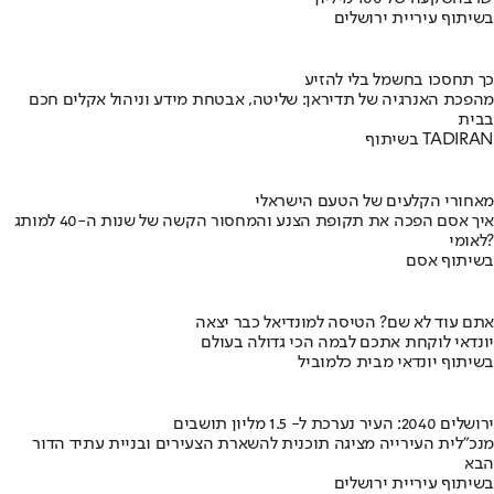
בשיתוף עיריית ירושלים
כך תחסכו בחשמל בלי להזיע
מהפכת האנרגיה של תדיראן: שליטה, אבטחת מידע וניהול אקלים חכם
בבית
בשיתוף TADIRAN
מאחורי הקלעים של הטעם הישראלי
איך אסם הפכה את תקופת הצנע והמחסור הקשה של שנות ה-40 למותג
לאומי?
בשיתוף אסם
אתם עוד לא שם? הטיסה למונדיאל כבר יצאה
יונדאי לוקחת אתכם לבמה הכי גדולה בעולם
בשיתוף יונדאי מבית כלמוביל
ירושלים 2040: העיר נערכת ל- 1.5 מליון תושבים
מנכ"לית העירייה מציגה תוכנית להשארת הצעירים ובניית עתיד הדור
הבא
בשיתוף עיריית ירושלים