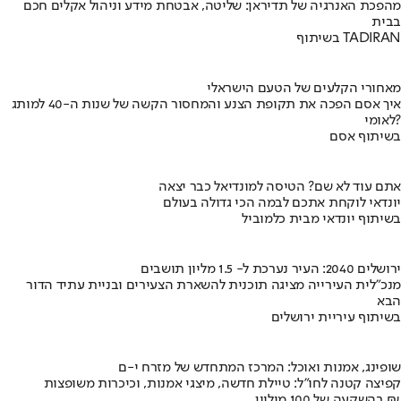
מהפכת האנרגיה של תדיראן: שליטה, אבטחת מידע וניהול אקלים חכם
בבית
בשיתוף TADIRAN
מאחורי הקלעים של הטעם הישראלי
איך אסם הפכה את תקופת הצנע והמחסור הקשה של שנות ה-40 למותג
לאומי?
בשיתוף אסם
אתם עוד לא שם? הטיסה למונדיאל כבר יצאה
יונדאי לוקחת אתכם לבמה הכי גדולה בעולם
בשיתוף יונדאי מבית כלמוביל
ירושלים 2040: העיר נערכת ל- 1.5 מליון תושבים
מנכ"לית העירייה מציגה תוכנית להשארת הצעירים ובניית עתיד הדור
הבא
בשיתוף עיריית ירושלים
שופינג, אמנות ואוכל: המרכז המתחדש של מזרח י-ם
קפיצה קטנה לחו"ל: טיילת חדשה, מיצגי אמנות, וכיכרות משופצות
בהשקעה של 100 מיליון ₪