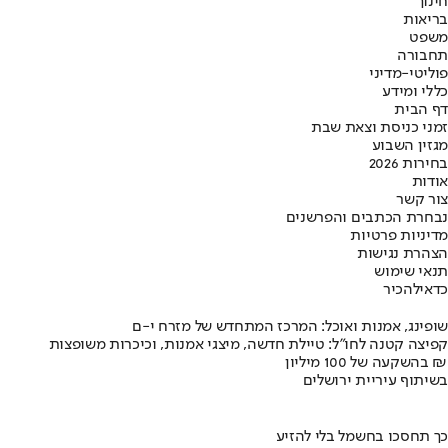
חינוך
בריאות
משפט
תחבורה
פוליטי-מדיני
כללי ומידע
דף הבית
זמני כניסת וצאת שבת
מגזין השבוע
בחירות 2026
אודות
צור קשר
נבחרת הכתבים והפרשנים
מדיניות פרטיות
הצהרת נגישות
תנאי שימוש
כדאי
להכיר
שופינג, אמנות ואוכל: המרכז המתחדש של מזרח י-ם
קפיצה קטנה לחו"ל: טיילת חדשה, מיצגי אמנות, וכיכרות משופצות
בהשקעה של 100 מיליון ₪
בשיתוף עיריית ירושלים
כך תחסכו בחשמל בלי להזיע