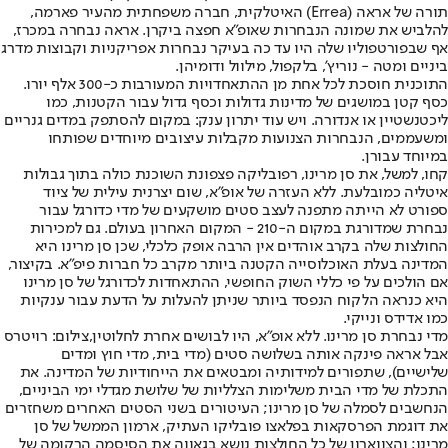
תורה של אראה (Errea) האיטלקית, חברה משפחתית מהעיר פארמה,
להלביש את שמונה הנבחרות שאופ"א חפצה ביקרן. אראה נבחרה במכרז,
אף שבפורטפוליו שלה היו עד כה בעיקר נבחרות אפריקניות וקבוצות מדרג
ביניים ומטה - נוריץ', בלקפול, מילוול ודומיהן.
התוכנית חוסכת לכל אחת מן ההתאחדויות המעורבות כ-300 אלף יורו.
כסף קטן במושגים של מדינות גדולות וכסף גדול עבור הקטנות, כמו
ליכטנשטיין או אנדורה. ויש עוד יתרון ענק: במקום להסתפק במדים גנריים
ומשעממים, הנבחרות הצנועות מקבלות עיצובים מיוחדים שפותחו
במיוחד עבורן.
קחו, למשל, את סן מרינו, רפובליקה פצפונת השוכנת כולה בתוך גבולות
איטליה כמובלעת. ללא העזרה של אופ"א, שום יצרנית עילית של ציוד
ספורט לא הייתה מתפנה לעצב סטים מושקעים של מדי כדורגל עבור
נבחרת שמדורגת במקום ה-210 - המקום האחרון בעולם. גם למכירות
החולצות שלה בקרב אוהדים אין הרבה אופק כלכלי, שכן סן מרינו היא
המדינה בעלת האוכלוסייה הקטנה ביותר מקרב כל חברות פיפ"א. בקיצור,
אם הולכים על פי כללי השוק החופשי, ההתאחדות לכדורגל של סן מרינו
היא כנראה הלקוח הנפסד ביותר שניתן להעלות על הדעת עבור ענקיות
כמו אדידס ונייקי.
מדי נבחרת סן מרינו. ללא אופ"א, היו לבושים אחרת לחלוטין,צילום: רויטרס
אבל אראה פינקה אותה בשלושה סטים (מדי בית, מדי חוץ ומדים
שלישיים), שתפורים למידותיה ומבטאים את הייחודיות של המדינה. את
התכלת של מדי הבית משלימות הצלליות של שלושת מגדלי ימי הביניים,
הנחשבים לסמלה של סן מרינו; העיטורים בשני הסטים האחרים משחזרים
את דוגמת הפרסקאות בפלאצו פובליקו העתיק, ארמון הממשל של סן
מרינו; והצווארון של כל החולצות נושא בגאווה את הסיסמה הרקומה של