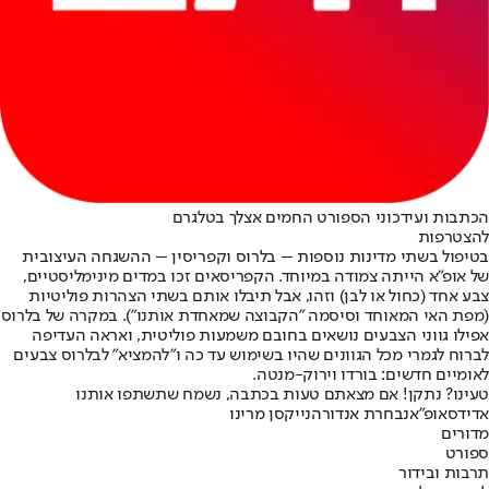
הכתבות ועידכוני הספורט החמים אצלך בטלגרם
להצטרפות
בטיפול בשתי מדינות נוספות – בלרוס וקפריסין – ההשגחה העיצובית
של אופ"א הייתה צמודה במיוחד. הקפריסאים זכו במדים מינימליסטיים,
צבע אחד (כחול או לבן) וזהו, אבל תיבלו אותם בשתי הצהרות פוליטיות
(מפת האי המאוחד וסיסמה "הקבוצה שמאחדת אותנו"). במקרה של בלרוס
אפילו גווני הצבעים נושאים בחובם משמעות פוליטית, ואראה העדיפה
לברוח לגמרי מכל הגוונים שהיו בשימוש עד כה ו"להמציא" לבלרוס צבעים
לאומיים חדשים: בורדו וירוק-מנטה.
טעינו? נתקן! אם מצאתם טעות בכתבה, נשמח שתשתפו אותנו
אדידס
אופ"א
נבחרת אנדורה
נייק
סן מרינו
מדורים
ספורט
תרבות ובידור