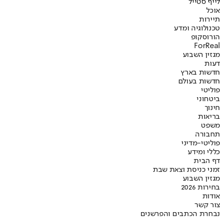
לייף סטייל
אוכל
תיירות
טכנולוגיה ומדע
הורוסקופ
ForReal
מגזין השבוע
דעות
חדשות בארץ
חדשות בעולם
פוליטי
ביטחוני
חינוך
בריאות
משפט
תחבורה
פוליטי-מדיני
כללי ומידע
דף הבית
זמני כניסת וצאת שבת
מגזין השבוע
בחירות 2026
אודות
צור קשר
נבחרת הכתבים והפרשנים