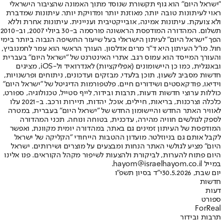
"ישראל היום" הוא גוף תקשורת שנוסד מתוך האמונה שהציבור הישראלי
ראוי לעיתונות טובה יותר, מאוזנת יותר ומדויקת יותר. עיתונות שמדברת
ולא צועקת. עיתונות אמינה, אובייקטיבית ועניינית. עיתונות אחרת וללא
תשלום. המהדורה המודפסת הראשונה פורסמה ב-30 ביולי 2007, וב-2010
הפך "ישראל היום" לעיתון הישראלי בעל שיעור החשיפה הגבוה ביותר בימי
חול. מו"ל העיתון היא ד"ר מרים אדלסון. העורך הראשי הוא עמר לחמנוביץ,
והעורך המייסד הוא עמוס רגב. אתרי האינטרנט של "ישראל היום" בעברית
ובאנגלית, כמו כן היישומונים (אפליקציות) לאנדרואיד ול-iOS, מציגים
חדשות מסביב לשעון, תוכן בלעדי, מבזקים ועדכונים, ניתוחים ופרשנויות,
וידיאו, פודקאסטים ושידורים חיים. פלטפורמות הדיגיטל של "ישראל היום"
כוללות ערוצי חדשות ודעות, תרבות ובידור, לייף סטייל, טכנולוגיה, ספורט,
כלכלה וצרכנות, בריאות, חיילים, אוכל, יהדות, תיירות ורכב. ב-2021 עלו
לאוויר האתר החדש והיישומון החדש של "ישראל היום" בעברית, במטרה
לספק לגולשים חוויה מהירה, עדכנית, בטוחה ונוחה. תכני המהדורה
המודפסת של העיתון זמינים גם באתר, במהדורה יומית מקוונת, ואפשר
לקבל אותם גם בניוזלטר. מועדון ההטבות הייחודי "הקליקה של ישראל
היום" מציע לגולשי האתר הנחות ומבצעים על מוצרים ושירותים. ישראל
היום פתוח להערות, לביקורת ולהצעות לשיפור מקהל הקוראים. פנו אלינו
במייל hayom@israelhayom.co.il.
יום שבת, 30.5.2026
י"ד בסיון תשפ"ו
חדשות
דעות
ספורט
ForReal
תרבות ובידור