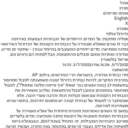
אוכל
מגזין
אנחנו מגייסים
English
X
ספורט
כדורגל עולמי
אפליה מתקנת: על המדים הייחודים של הנבחרות הצנועות באירופה
כבר 15 שנים שאופ"א מעטירה על הנבחרות הקטנות של הכדורגל האירופאי
מתנה מפתיעה: מדים ייחודים המעוצבים במיוחד עבורן • שחקני סן מרינו,
אנדורה ואחרות אמנם סובלים מהתוצאות, אבל לפחות הם נראים טוב
אריאל בולשטיין
5/7/2022, 14:06
,עודכן
5/7/2022, 14:10
0
השמעה
מדי נבחרת אנדורה. בהשראת הרי הפירנאים, צילום: AP
במרבית המקרים, להיות נבחרת כדורגל קטנה משמעותה לסבול ממחסור
בתשומת לב (כמה אנשים כבר ישאלו "איך סיימה מלטה אתמול?"), לסבול
ממחסור במזומנים וכמובן לסבול מהתוצאות, שלרוב משאירות את
הנבחרות הקטנות עם אפס נקודות זכות והרבה שערי חובה. אלא
שמסתבר כי למעמד של נבחרת קטנה יש פתאום יתרונות, בתנאי שהיא
משתייכת לאירופה.
במשך 15 השנים האחרונות תוכנית מיוחדת של אופ"א מעטירה על
הנבחרות הפחות חשובות של היבשת מתנה מפתיעה: מדים בלעדיים
ממיטב היצרניות המובילות. זה התחיל בשנת 2007, כשבאופ"א גייסו
למשימה את אדידס. כעבור 10 שנים במקומה באה מקרון, ועכשיו הגיעה