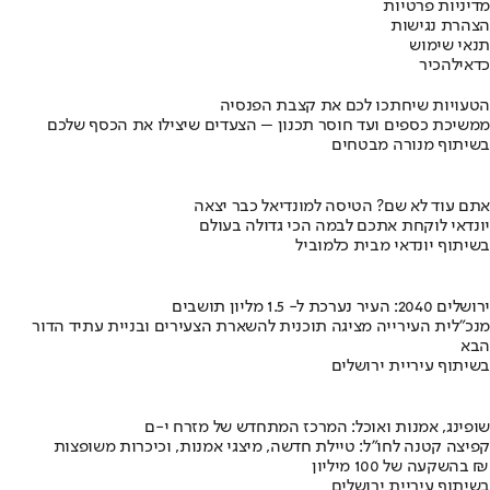
מדיניות פרטיות
הצהרת נגישות
תנאי שימוש
כדאי
להכיר
הטעויות שיחתכו לכם את קצבת הפנסיה
ממשיכת כספים ועד חוסר תכנון – הצעדים שיצילו את הכסף שלכם
בשיתוף מנורה מבטחים
אתם עוד לא שם? הטיסה למונדיאל כבר יצאה
יונדאי לוקחת אתכם לבמה הכי גדולה בעולם
בשיתוף יונדאי מבית כלמוביל
ירושלים 2040: העיר נערכת ל- 1.5 מליון תושבים
מנכ"לית העירייה מציגה תוכנית להשארת הצעירים ובניית עתיד הדור
הבא
בשיתוף עיריית ירושלים
שופינג, אמנות ואוכל: המרכז המתחדש של מזרח י-ם
קפיצה קטנה לחו"ל: טיילת חדשה, מיצגי אמנות, וכיכרות משופצות
בהשקעה של 100 מיליון ₪
בשיתוף עיריית ירושלים