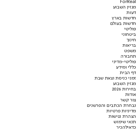
ForReal
מגזין השבוע
דעות
חדשות בארץ
חדשות בעולם
פוליטי
ביטחוני
חינוך
בריאות
משפט
תחבורה
פוליטי-מדיני
כללי ומידע
דף הבית
זמני כניסת וצאת שבת
מגזין השבוע
בחירות 2026
אודות
צור קשר
נבחרת הכתבים והפרשנים
מדיניות פרטיות
הצהרת נגישות
תנאי שימוש
כדאי
להכיר