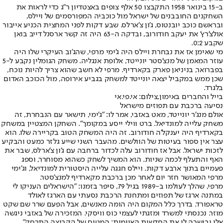
ב-15 בינואר 1958 התקבצו 50 אלף צופים באצטדיון ר"ג כדי לראות את
השחקנים החובבנים של ישראל מול כוכביה המפורסמים של ויילס,
ובראשם כוכב יובנטוס, ג'ון צ'ארלס. שבע דקות לפני המחצית הכניע אייבור
אולצ'רץ' את יעקב חודורוב, ובדקה ה-63 היה זה קשר ארסנל דייב בואן
שקבע 0:2.
מי שאימן אז את נבחרת ויילס היה ג'ימי מרפי, שהג'וב העיקרי שלו היה
עוזר המאמן של מנצ'סטר יונייטד, אלופת אנגליה. משחק הגומלין נקבע ל-5
בפברואר, בניניאן פארק בקארדיף. מרפי לא חשב שהוא צריך להיות נוכח,
שכן ממש במקביל יצאה יונייטד למשחק בגביע אירופה, מול הכוכב האדום
בלגרד.
בייל והחברים באימון,צילום: אי.פי.אי
נסיעה ברכבת עם תפוזים מישראל
אולם מנג'ר יונייטד, מאט באזבי, אמר לו: "ג'ימי, תישאר עם הנבחרת, זה
משחק עלייה למונדיאל. ברט ווילי ייסע במקומך". השחקן המצטיין במשחק
בקארדיף היה יענקל'ה חודורוב. זה היה המשחק הטוב בקריירה שלו. הוא
עצר אין ספור בעיטות של הוולשים. מהעבר השני שייע גלזר כמעט והבקיע
לזכות ישראל. אבל אז חודורוב עלה לכדור ברחבה עם ג'ון צ'ארלס, שבר את
האף והתעלף לכמה שניות. הוא המשיך לשחק כשהוא מסוחרר, וספג
פעמיים בתוך ארבע דקות. ויילס חגגה עלייה היסטורית למונדיאל, וג'ימי
מרפי המאושר חזר יום לאחר מכן ברכבת מקארדיף למנצ'סטר.
מרפי, שהלך לעולמו ב-1989 בגיל 79, סיפר בזמנו: "הישראלים העניקו לי
במתנה ארגז של תפוזים ומתחנת הרכבת נסעתי עם הארגז לאולד
טראפורד. בדרך כלל המקום היה הומה מאנשים, אבל הפעם שרר שם שקט
מוזר. נכנסתי למשרד ומזגתי לעצמי כוס וויסקי. המזכירה של באזבי ניגשה
אלי ובישרה לי את החדשות האיומות: המטוס של הקבוצה התרסק".