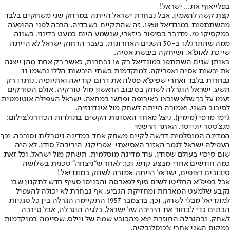
בפלייאוף את... ישראל!
קצת קשה להאמין, אבל נבחרת ישראל הייתה במרחק שני משחקים בלבד
מהשתתפות במונדיאל 1958, זה שהתקיים בשבדיה, הרבה לפני ההופעה
במקסיקו 70. מדובר בסיפור ביזארי, שנשמע היום כמעט בדיוני. בשונה
ממה שהתרגלנו ב-30 השנים האחרונות, בעבר הרחוק ישראל לא הייתה
שייכת לאופ"א, ושיחקה ביבשת אסיה.
באותן שנים השתתפו במונדיאל רק 16 נבחרות, כאשר רק אחת מהן ייצגה
את יבשות אסיה ואפריקה. למוקדמות בשתי היבשות הללו נרשמו 11
נבחרות בלבד ואחרי שפיפ"א פסלה את דרום קוריאה ואתיופיה, נותרו רק
תשע. ישראל הוגרלה לשחק בסיבוב הראשון מול טורקיה, אולם הטורקים
זעמו על כך שלא שובצו באירופה ופרשו במחאה. ישראל העפילה אוטומטית
לסיבוב השני, ואמורה הייתה לשחק מול אינדונזיה.
ג'ימי מרפי (מימין). ניצל מאחד האסונות הקשים בתולדות הכדורגל,צילום:
מנצ'סטר יונייטד, האתר הרשמי
המדינה המוסלמית דרשה לקיים משחק אחד במדינה ניטרלית וסורבה. וכך
העפילה ישראל לגמר האזור האסיאתי-אפריקני. היריבה? סודן. לא היה
שום סיכוי בעולם שסודן, עוד מדינה מוסלמית, תשחק מול ישראל, וכל זאת
כמה חודשים אחרי מבצע קדש. וכך, לאחר ש"ניצחה" טכנית בשלושה
סיבובים רצופים, ישראל הייתה אמורה לשחק במונדיאל!
אבל בפיפ"א החליטו לשים סוף לפארסה והכניסו סעיף חדש לתקנון שבו
נקבע שלמעט המארחת ומחזיקת הגביע, אף נבחרת לא יכולה להעפיל
למונדיאל מבלי לשחק. וכך, בדצמבר 1957 התקיימה הגרלה בין כל סגניות
הבתים כדי לבחור את היריבה של ישראל. בלגיה הוגרלה, אבל סירבה
לשחק, ובהגרלה החוזרת יצא מהכובע שמה של ויילס, שסיימה במוקדמות
במקום השני אחרי צ'כוסלובקיה.