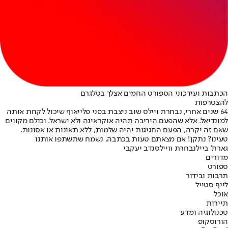
הכתבות ועידכוני הספורט החמים אצלך בטלגרם
להצטרפות
64 שנים אחרי, נבחרת ויילס שוב ניצבת בפני פלייאוף שיכול לקחת אותה
למונדיאל. אלא שהפעם היריבה תהיה אוקראינה ולא ישראל. וכולם מקווים
שאם זה יקרה, הפעם החגיגות יהיה שלמות, ללא תאונות או אסונות.
טעינו? נתקן! אם מצאתם טעות בכתבה, נשמח שתשתפו אותנו
גארת' בייל
נבחרת וויילס
נדב יעקבי
מדורים
ספורט
תרבות ובידור
לייף סטייל
אוכל
תיירות
טכנולוגיה ומדע
הורוסקופ