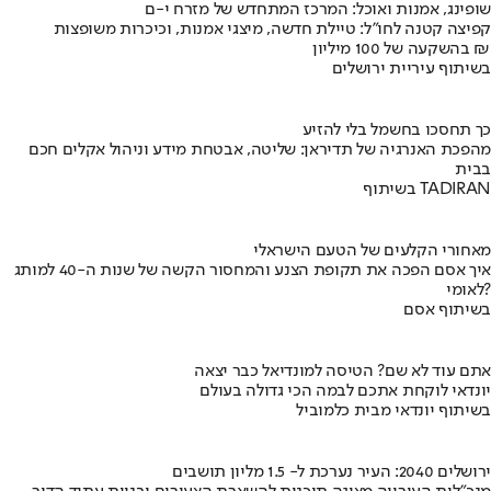
שופינג, אמנות ואוכל: המרכז המתחדש של מזרח י-ם
קפיצה קטנה לחו"ל: טיילת חדשה, מיצגי אמנות, וכיכרות משופצות
בהשקעה של 100 מיליון ₪
בשיתוף עיריית ירושלים
כך תחסכו בחשמל בלי להזיע
מהפכת האנרגיה של תדיראן: שליטה, אבטחת מידע וניהול אקלים חכם
בבית
בשיתוף TADIRAN
מאחורי הקלעים של הטעם הישראלי
איך אסם הפכה את תקופת הצנע והמחסור הקשה של שנות ה-40 למותג
לאומי?
בשיתוף אסם
אתם עוד לא שם? הטיסה למונדיאל כבר יצאה
יונדאי לוקחת אתכם לבמה הכי גדולה בעולם
בשיתוף יונדאי מבית כלמוביל
ירושלים 2040: העיר נערכת ל- 1.5 מליון תושבים