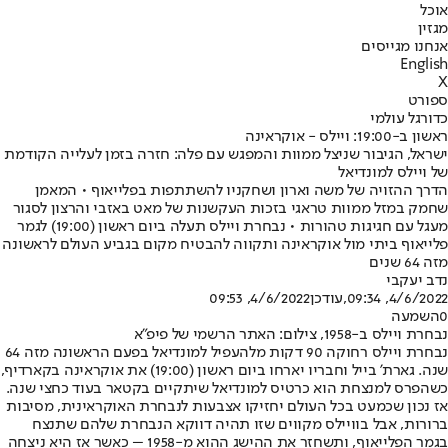
אוכל
מגזין
אנחנו מגייסים
English
X
ספורט
כדורגל עולמי
ראשון ב-19:00: ויילס - אוקראינה
ישראל, הגיבור שניצל ממוות והמפגש עם פלה: חזרה בזמן לעלייה הקודמת
של ויילס למונדיאל
הדרך ההזויה של משה וארון ושחקניו להשתתפות בפלייאוף • המאמן
שחמק במזל ממוות טראגי בזכות העקשנות של מאט באזבי והרצון לסגור
מעגל עם חגיגות טהורות • נבחרת ויילס תעלה ביום ראשון (19:00) לגמר
פלייאוף ביתי מול אוקראינה ותקווה להבטיח מקום בגביע העולם לראשונה
מזה 64 שנים
נדב יעקבי
4/6/2022, 09:34
,עודכן
4/6/2022, 09:53
0
השמעה
נבחרת ויילס ב-1958, צילום: האתר הרשמי של פיפ"א
נבחרת ויילס רחוקה 90 דקות מלהעפיל למונדיאל בפעם הראשונה מזה 64
שנה. גארת' בייל וחבריו יארחו ביום ראשון (19:00) את אוקראינה בקארדיף,
כשהפרס למנצחת הוא כרטיס למונדיאל שיתקיים בקטאר בעוד כחצי שנה.
אז נכון שכמעט בכל העולם יחזיקו אצבעות לנבחרת האוקראינית, מסיבות
ברורות, אבל בוויילס מקווים שזו תהיה דווקא הנבחרת שלהם שתנצח
בגמר הפלייאוף, ותשחזר את ההישג ההוא מ-1958 – כאשר אז היא ניצחה