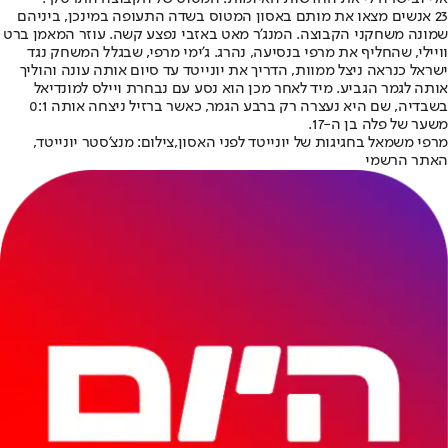
23 אנשים מצאו את מותם באסון המטוס בשדה התעופה במינכן, ביניהם
שמונה משחקני הקבוצה. המנג'ר מאט באזבי נפצע קשה. עוזר המאמן ברט
וויילי, שהחליף את מרפי בנסיעה, נהרג. ג'ימי מרפי, שבגלל המשחק נגד
ישראל כנראה ניצל ממוות, הדריך את יונייטד עד סיום אותה עונה והוליך
אותה לגמר הגביע. מיד לאחר מכן הוא נסע עם נבחרת ויילס למונדיאל
בשבדיה, שם היא נעצרה רק ברבע הגמר, כאשר ברזיל ניצחה אותה 0:1
משער של פלה בן ה-17.
מרפי משמאל בחגיגות של יונייטד לפני האסון,צילום: מנצ'סטר יונייטד,
האתר הרשמי