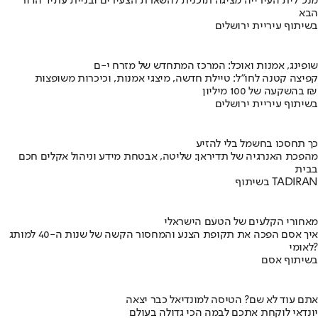
מנכ"לית העירייה מציגה תוכנית להשארת הצעירים ובניית עתיד הדור
הבא
בשיתוף עיריית ירושלים
שופינג, אמנות ואוכל: המרכז המתחדש של מזרח י-ם
קפיצה קטנה לחו"ל: טיילת חדשה, מיצגי אמנות, וכיכרות משופצות
בהשקעה של 100 מיליון ₪
בשיתוף עיריית ירושלים
כך תחסכו בחשמל בלי להזיע
מהפכת האנרגיה של תדיראן: שליטה, אבטחת מידע וניהול אקלים חכם
בבית
בשיתוף TADIRAN
מאחורי הקלעים של הטעם הישראלי
איך אסם הפכה את תקופת הצנע והמחסור הקשה של שנות ה-40 למותג
לאומי?
בשיתוף אסם
אתם עוד לא שם? הטיסה למונדיאל כבר יצאה
יונדאי לוקחת אתכם לבמה הכי גדולה בעולם