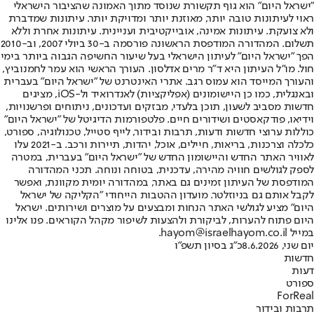
"ישראל היום" הוא גוף תקשורת שנוסד מתוך האמונה שהציבור הישראלי
ראוי לעיתונות טובה יותר, מאוזנת יותר ומדויקת יותר. עיתונות שמדברת
ולא צועקת. עיתונות אמינה, אובייקטיבית ועניינית. עיתונות אחרת וללא
תשלום. המהדורה המודפסת הראשונה פורסמה ב-30 ביולי 2007, וב-2010
הפך "ישראל היום" לעיתון הישראלי בעל שיעור החשיפה הגבוה ביותר בימי
חול. מו"ל העיתון היא ד"ר מרים אדלסון. העורך הראשי הוא עמר לחמנוביץ,
והעורך המייסד הוא עמוס רגב. אתרי האינטרנט של "ישראל היום" בעברית
ובאנגלית, כמו כן היישומונים (אפליקציות) לאנדרואיד ול-iOS, מציגים
חדשות מסביב לשעון, תוכן בלעדי, מבזקים ועדכונים, ניתוחים ופרשנויות,
וידיאו, פודקאסטים ושידורים חיים. פלטפורמות הדיגיטל של "ישראל היום"
כוללות ערוצי חדשות ודעות, תרבות ובידור, לייף סטייל, טכנולוגיה, ספורט,
כלכלה וצרכנות, בריאות, חיילים, אוכל, יהדות, תיירות ורכב. ב-2021 עלו
לאוויר האתר החדש והיישומון החדש של "ישראל היום" בעברית, במטרה
לספק לגולשים חוויה מהירה, עדכנית, בטוחה ונוחה. תכני המהדורה
המודפסת של העיתון זמינים גם באתר, במהדורה יומית מקוונת, ואפשר
לקבל אותם גם בניוזלטר. מועדון ההטבות הייחודי "הקליקה של ישראל
היום" מציע לגולשי האתר הנחות ומבצעים על מוצרים ושירותים. ישראל
היום פתוח להערות, לביקורת ולהצעות לשיפור מקהל הקוראים. פנו אלינו
במייל hayom@israelhayom.co.il.
יום שני, 8.6.2026
כ"ג בסיון תשפ"ו
חדשות
דעות
ספורט
ForReal
תרבות ובידור