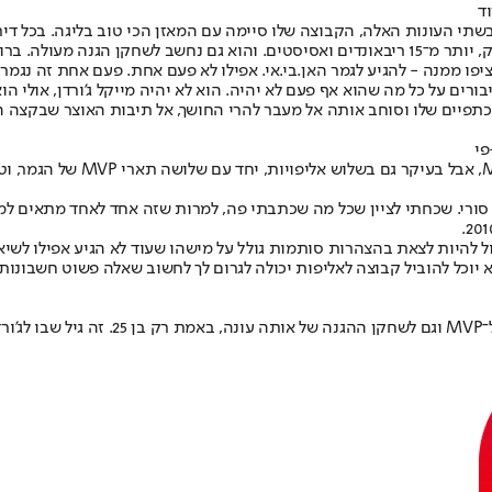
ד
ל 25, המפלץ האתלט הזה סיים שנה שנייה ברציפות עם תואר ה־MVP. בשתי העונות האלה, הקבוצה שלו סיימה ע
ו ממנה - להגיע לגמר האן.בי.אי. אפילו לא פעם אחת. פעם אחת זה נגמר
רים על כל מה שהוא אף פעם לא יהיה. הוא לא יהיה מייקל ג'ורדן, אולי הוא 
תפיים שלו וסוחב אותה אל מעבר להרי החושך, אל תיבות האוצר שבקצה הקש
ומה קרה מאז? בעשור וקצת שחלפ
סורי. שכחתי לציין שכל מה שכתבתי פה, למרות שזה אחד לאחד מתאים למה 
ול להיות לצאת בהצהרות סותמות גולל על מישהו שעוד לא הגיע אפילו לשי
כל להוביל קבוצה לאליפות יכולה לגרום לך לחשוב שאלה פשוט חשבונות זמ
אז אולי זה זמן טוב להזכיר שיאניס, הראשון