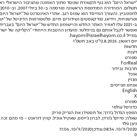
"ישראל היום" הוא גוף תקשורת שנוסד מתוך האמונה שהציבור הישראלי ראוי 
ת
ופרשנויות, וידיאו, פודקאסטים ושידורים חיים. פלטפורמות הדיגיטל של "ישרא
ב-2021 עלו לאוויר האתר החדש והיישומון החדש של "ישראל היום" בע
ואפשר לקבל אותם גם בניוזלטר. מועדון ההטבות הייחודי "הקליקה של ישרא
במייל hayom@israelhayom.co.il.
יום ראשון, 2.8.2026
י"ט באב תשפ"ו
חדשות
דעות
ספורט
ForReal
תרבות ובידור
אוכל
מגזין
אנחנו מגייסים
English
X
ספורט
כדורסל עולמי
המפץ הגדול בדרך: אל תספידו את הגריק פריק
שאלה: מייקל ג'ורדן, לברון ג'יימס, שאקיל אוניל, קווין דוראנט - מי מהם זכה באליפות האן.בי.אי לפני גיל 25? • תשובה: אף אחד • אז מדוע אנחנו ממהרים לשפ
ניצן פלד
10/9/2020, 08:34
,עודכן
10/9/2020, 11:06
0