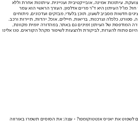
ועקת. עיתונות אמינה, אובייקטיבית ועניינית. עיתונות אחרת וללא
עור החשיפה הגבוה ביותר בימי חול. מו"ל העיתון היא ד"ר מרים אדלסון. העורך הראשי הוא עמר
 והעורך המייסד הוא עמוס רגב. אתרי האינטרנט של "ישראל היום" בעברית ובאנגלית, כמו כן היישומונים (אפליקציות) לאנדרואיד ול-iOS, מציגים חדשות מסביב לשעון, תוכן בלעדי, מבזקים ועדכונים, ניתוחים
, ספורט, כלכלה וצרכנות, בריאות, חיילים, אוכל, יהדות, תיירות ורכב.
דורה המודפסת של העיתון זמינים גם באתר, במהדורה יומית מקוונת,
היום פתוח להערות, לביקורת ולהצעות לשיפור מקהל הקוראים. פנו אלינו