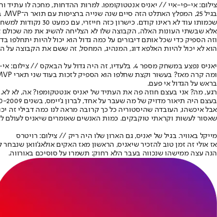
צילום: אי-פי-איי // יאניס אנטטוקומפו. למרות ההדחות, מחכה לו עתיד ורו
בגי
שכמותו עוד לא ראינו קודם. כישרון כזה חייזרי, עם כמעט 30 נקודות למשחק, יותר מ־15 ריבאונדים ואסיסטים. והוא גם נחשב לשחקן הגנה מעולה. ברור שהוא בדרך להיות אחד הגדולים אי פעם.
אלא שבשתי העונות האלה, הקבוצה שלו לא הצליחה להשיג את מה שכולם ציפ
וזה הספיק כדי שכל אותם דיבורים על כמה גדול הוא יכול להיות יתחלפו בדיבו
הוא לא יכול להיות האלפא דוג, המנהיג, המחסל, זה ששם את הקבוצה על הכ
יאניס נפצע במשחק מספר 4. בלעדיו, זה היה גדול על הבאקס // צילום: אי-פי
בראש על הגדול אי פעם.
רגע, מה? אני בעצם חוזה פה את העתיד של יאניס אנטטקומפו? אה, לא לא. 
בעצם היה תיאור מדויק של מה שעבר על אחד, לברון ג'יימס, בשנים 2010-2009.
אבל איכשהו, העובדה שהיסטוריה כל כך קרובה מראה לנו כמה דבילי זה יכ
שאסור לעשות וקראתי טוקבקים. כמות האנשים שאומרים שיאניס לעולם לא יו
מייקל באוויר. בגיל של יאניס, גם הארון שלו היה ריק // צילום: רויטרס
הנה עצה ממישהו שנכווה בעבר הלא רחוק: תשמרו על סוסיכם באורווה.