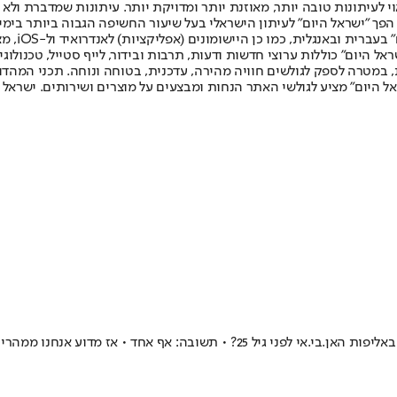
לעיתונות טובה יותר, מאוזנת יותר ומדויקת יותר. עיתונות שמדברת ולא צ
שלום. המהדורה המודפסת הראשונה פורסמה ב-30 ביולי 2007, וב-2010 הפך "ישראל היום" לעיתון הישראלי בעל שי
לחמנוביץ,
ל היום" כוללות ערוצי חדשות ודעות, תרבות ובידור, לייף סטייל, טכנולוגיה
ברית, במטרה לספק לגולשים חוויה מהירה, עדכנית, בטוחה ונוחה. תכני המה
ל היום" מציע לגולשי האתר הנחות ומבצעים על מוצרים ושירותים. ישראל 
וט את יאניס אנטטוקומפו? • עצה: את הסוסים תשמרו באורווה