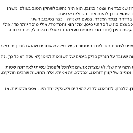
ם המאזן הכי טוב בליגה. בכל דירוג שמכבד את עצמו, כמובן, הוא היה נחשב לשחקן הטוב בעולם. משהו
 בהדחה בגמר המזרח. בפעם השנייה - כבר בסיבוב השני.
בעצם סוג של סקוטי פיפן. אולי הוא נחמד מדי. אולי מוסר יותר מדי. אולי
ת בענן (יותר מדי דימויים מעולמות דיסני? תסלחו לי, זה הבידוד).
ו הוא הספיק לזכות בעוד שני תארי MVP, אבל בעיקר גם בשלוש אליפויות, יחד עם שלושה תארי MVP של הגמר, וטיפס לצמרת הגדולים בהיסטוריה, יש כאלה שאומרים שהוא וג'ורדן זה ראש
שעובר על הגריק פריק בימים של השוואות לפיפן (לא שזה רע כל כך), זה
א הקריירה שלו, לא עוצרת אנשים מלחסל ולקטול. עשיתי לאחרונה שטות
ניים של קווין דוראנט. אבל לא, זה אמיתי. אלה תחושות שרבים חולקים.
 מאז האקים אולאג'וואן שנבחר ל־MVP וגם לשחקן ההגנה של אותה עונה, באמת רק בן 25. זה גיל שבו לג'ורדן, ללברון, לדוראנט, לקרי, להאקים ולשאקיל יחד היו... אפס אליפויות. אז