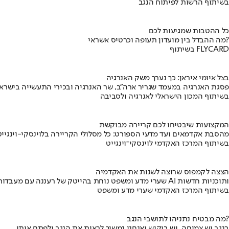
בשיתוף הרשות לפיתוח הנגב
כל ההטבות שמגיעות לכם
מה ההבדל בין מועדון תעופה וכרטיס אשראי?
בשיתוף FLYCARD
בצל איומי איראן: כך נערך משק האנרגיה
פסגת האנרגיה במעמד שגריר ארה"ב, שר האנרגיה ובכירי התעשייה בישראל
בשיתוף המכון הישראלי לאנרגיה ולסביבה
המקצועות שיבטיחו לכם קריירה מבוקשת
מהסבת אקדמאים ועד מדעי הספורט: כל מסלולי הקריירה בלוינסקי-וינגייט
בשיתוף המרכז האקדמי לוינסקי־וינגייט
הצצה לקמפוס שרוצה לשנות את האקדמיה
שערי מדע ומשפט נוחת בהייטק של רעננה עם מעבדות AI ותוכניות חדשות
בשיתוף המרכז האקדמי שערי מדע ומשפט
מה מבטיח נתניהו לתושבי הנגב?
בנגב יש צמיחה, יש ביקוש ואנחנו נמשיך לראות את הנגב ולפתח אותו