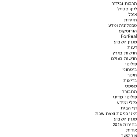
תרבות ובידור
לייף סטייל
אוכל
תיירות
טכנולוגיה ומדע
הורוסקופ
ForReal
מגזין השבוע
דעות
חדשות בארץ
חדשות בעולם
פוליטי
ביטחוני
חינוך
בריאות
משפט
תחבורה
פוליטי-מדיני
כללי ומידע
דף הבית
זמני כניסת וצאת שבת
מגזין השבוע
בחירות 2026
אודות
צור קשר