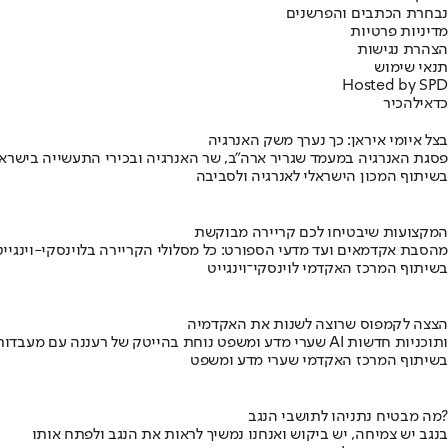
נבחרת הכתבים והפרשנים
מדיניות פרטיות
הצהרת נגישות
תנאי שימוש
Hosted by SPD
כדאי
להכיר
בצל איומי איראן: כך נערך משק האנרגיה
פסגת האנרגיה במעמד שגריר ארה"ב, שר האנרגיה ובכירי התעשייה בישראל
בשיתוף המכון הישראלי לאנרגיה ולסביבה
המקצועות שיבטיחו לכם קריירה מבוקשת
מהסבת אקדמאים ועד מדעי הספורט: כל מסלולי הקריירה בלוינסקי-וינגייט
בשיתוף המרכז האקדמי לוינסקי־וינגייט
הצצה לקמפוס שרוצה לשנות את האקדמיה
שערי מדע ומשפט נוחת בהייטק של רעננה עם מעבדות AI ותוכניות חדשות
בשיתוף המרכז האקדמי שערי מדע ומשפט
מה מבטיח נתניהו לתושבי הנגב?
בנגב יש צמיחה, יש ביקוש ואנחנו נמשיך לראות את הנגב ולפתח אותו