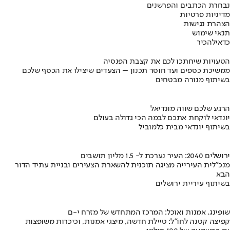
נבחרת הכתבים והפרשנים
מדיניות פרטיות
הצהרת נגישות
תנאי שימוש
כדאי
להכיר
הטעויות שיחתכו לכם את קצבת הפנסיה
ממשיכת כספים ועד חוסר תכנון – הצעדים שיצילו את הכסף שלכם
בשיתוף מנורה מבטחים
הרגע שלכם שווה מונדיאל
יונדאי לוקחת אתכם לבמה הכי גדולה בעולם
בשיתוף יונדאי מבית כלמוביל
ירושלים 2040: העיר נערכת ל- 1.5 מליון תושבים
מנכ"לית העירייה מציגה תוכנית להשארת הצעירים ובניית עתיד הדור
הבא
בשיתוף עיריית ירושלים
שופינג, אמנות ואוכל: המרכז המתחדש של מזרח י-ם
קפיצה קטנה לחו"ל: טיילת חדשה, מיצגי אמנות, וכיכרות משופצות