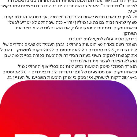
בקיץ הקרוב, וישר עם תום העונה צפויות התפתחויות סביב האפשרות
לצרפו. ב"ספורטדנו" האיטלקי הוסיפו וטענו כי הירוקים נמצאים עמו בקשר
ישיר.
יש לציין כי באדיו חידש לאחרונה חוזה בוולנסיה, אך בחוזהו הנוכחי קיים
סעיף יציאה גבוה בגובה 1.5 מיליון יורו - כזה שבהחלט לא יפריע לבעלי
פנאתינייקוס, דימיטריס ינאקופולוס, אם הוא יחליט שהוא רוצה את
השחקן.
ברנקו באדיו עולה לסל,צילום: רויטרס
העונה רשם באדיו 40 הופעות ביורוליג, ובהן העמיד ממוצעים נהדרים של
11.2 נקודות, 2.6 ריבאונדים ו-2.2 אסיסטים ב-20:29 דקות למשחק - והוביל
את קבוצתו למקום השני בעונה הסדירה ולהופעת בכורה בפיינל פור, שם
הוא לא הצליח לעצור את ריאל מדריד.
הגארד הסנגלי סיפק הופעות מרשימות גם בפלייאוף היורוליג מול
פנאתינייקוס, עם ממוצעים של 12.8 נקודות, 5.2 ריבאונדים ו-3.8 אסיסטים
ב-28:44 דקות למשחק. אין ספק כי אותן הופעות השפיעו על העניין בו.