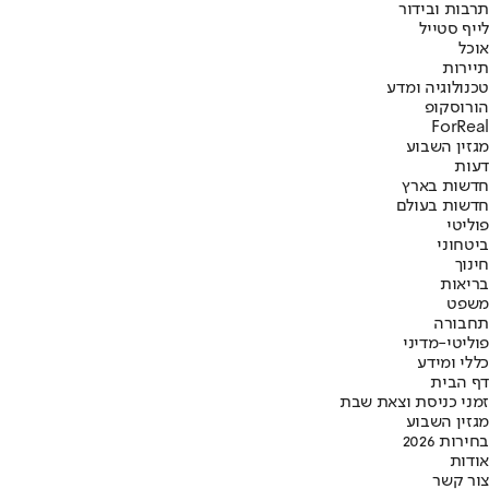
תרבות ובידור
לייף סטייל
אוכל
תיירות
טכנולוגיה ומדע
הורוסקופ
ForReal
מגזין השבוע
דעות
חדשות בארץ
חדשות בעולם
פוליטי
ביטחוני
חינוך
בריאות
משפט
תחבורה
פוליטי-מדיני
כללי ומידע
דף הבית
זמני כניסת וצאת שבת
מגזין השבוע
בחירות 2026
אודות
צור קשר