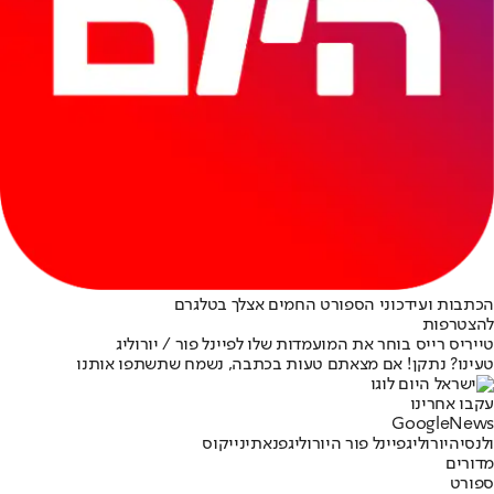
הכתבות ועידכוני הספורט החמים אצלך בטלגרם
להצטרפות
טייריס רייס בוחר את המועמדות שלו לפיינל פור / יורוליג
טעינו? נתקן! אם מצאתם טעות בכתבה, נשמח שתשתפו אותנו
עקבו אחרינו
G
o
o
g
l
e
News
ולנסיה
יורוליג
פיינל פור היורוליג
פנאתינייקוס
מדורים
ספורט