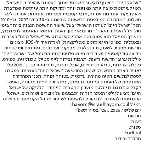
"ישראל היום" הוא גוף תקשורת שנוסד מתוך האמונה שהציבור הישראלי
ראוי לעיתונות טובה יותר, מאוזנת יותר ומדויקת יותר. עיתונות שמדברת
ולא צועקת. עיתונות אמינה, אובייקטיבית ועניינית. עיתונות אחרת וללא
תשלום. המהדורה המודפסת הראשונה פורסמה ב-30 ביולי 2007, וב-2010
הפך "ישראל היום" לעיתון הישראלי בעל שיעור החשיפה הגבוה ביותר בימי
חול. מו"ל העיתון היא ד"ר מרים אדלסון. העורך הראשי הוא עמר לחמנוביץ,
והעורך המייסד הוא עמוס רגב. אתרי האינטרנט של "ישראל היום" בעברית
ובאנגלית, כמו כן היישומונים (אפליקציות) לאנדרואיד ול-iOS, מציגים
חדשות מסביב לשעון, תוכן בלעדי, מבזקים ועדכונים, ניתוחים ופרשנויות,
וידיאו, פודקאסטים ושידורים חיים. פלטפורמות הדיגיטל של "ישראל היום"
כוללות ערוצי חדשות ודעות, תרבות ובידור, לייף סטייל, טכנולוגיה, ספורט,
כלכלה וצרכנות, בריאות, חיילים, אוכל, יהדות, תיירות ורכב. ב-2021 עלו
לאוויר האתר החדש והיישומון החדש של "ישראל היום" בעברית, במטרה
לספק לגולשים חוויה מהירה, עדכנית, בטוחה ונוחה. תכני המהדורה
המודפסת של העיתון זמינים גם באתר, במהדורה יומית מקוונת, ואפשר
לקבל אותם גם בניוזלטר. מועדון ההטבות הייחודי "הקליקה של ישראל
היום" מציע לגולשי האתר הנחות ומבצעים על מוצרים ושירותים. ישראל
היום פתוח להערות, לביקורת ולהצעות לשיפור מקהל הקוראים. פנו אלינו
במייל hayom@israelhayom.co.il.
יום שלישי, 26.5.2026
י' בסיון תשפ"ו
חדשות
דעות
ספורט
ForReal
תרבות ובידור