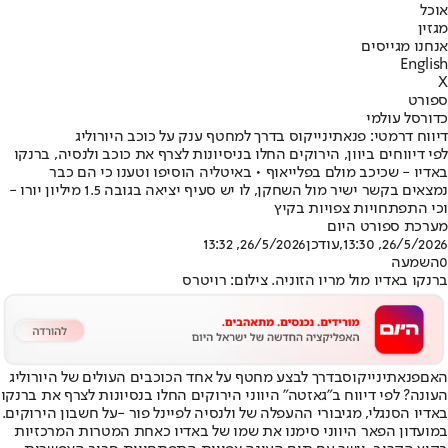
אוכל
מגזין
אנחנו מגייסים
English
X
ספורט
כדורסל עולמי
דיווח דרמטי: פנאתינייקוס בדרך למחטף ענק על כוכב היורוליג
לפי דיווחים ביוון, הירוקים החלו בניסיונות לצרף את כוכב ולנסיה, ברנקו
באדיו - שכיכב מולם בפלייאוף • באיטליה הוסיפו וטענו כי הם כבר
נמצאים בקשר ישיר מול השחקן, לו יש סעיף יציאה בגובה 1.5 מיליון יורו -
וכי התפתחויות צפויות בקיץ
מערכת ספורט היום
26/5/2026, 13:30
,עודכן
26/5/2026, 13:32
0
השמעה
ברנקו באדיו מול מריו הזוניה. צילום: רויטרס
האם
פנאתינייקוס
בדרך לבצע מחטף על אחד הכוכבים העולים של היורוליג
העונה? לפי דיווח ב"גאזטה" היווני הירוקים החלו בנסיונות לצרף את ברנקו
באדיו הסנגלי, מגיבורי ההעפלה של ולנסיה לפיינל פור -
על חשבון הירוקים
.
במועדון הפאר היווני סימנו את שמו של באדיו כאחת המטרות המרכזיות