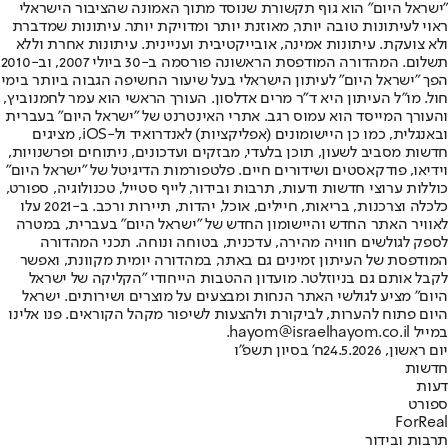
"ישראל היום" הוא גוף תקשורת שנוסד מתוך האמונה שהציבור הישראלי
ראוי לעיתונות טובה יותר, מאוזנת יותר ומדויקת יותר. עיתונות שמדברת
ולא צועקת. עיתונות אמינה, אובייקטיבית ועניינית. עיתונות אחרת וללא
תשלום. המהדורה המודפסת הראשונה פורסמה ב-30 ביולי 2007, וב-2010
הפך "ישראל היום" לעיתון הישראלי בעל שיעור החשיפה הגבוה ביותר בימי
חול. מו"ל העיתון היא ד"ר מרים אדלסון. העורך הראשי הוא עמר לחמנוביץ,
והעורך המייסד הוא עמוס רגב. אתרי האינטרנט של "ישראל היום" בעברית
ובאנגלית, כמו כן היישומונים (אפליקציות) לאנדרואיד ול-iOS, מציגים
חדשות מסביב לשעון, תוכן בלעדי, מבזקים ועדכונים, ניתוחים ופרשנויות,
וידיאו, פודקאסטים ושידורים חיים. פלטפורמות הדיגיטל של "ישראל היום"
כוללות ערוצי חדשות ודעות, תרבות ובידור, לייף סטייל, טכנולוגיה, ספורט,
כלכלה וצרכנות, בריאות, חיילים, אוכל, יהדות, תיירות ורכב. ב-2021 עלו
לאוויר האתר החדש והיישומון החדש של "ישראל היום" בעברית, במטרה
לספק לגולשים חוויה מהירה, עדכנית, בטוחה ונוחה. תכני המהדורה
המודפסת של העיתון זמינים גם באתר, במהדורה יומית מקוונת, ואפשר
לקבל אותם גם בניוזלטר. מועדון ההטבות הייחודי "הקליקה של ישראל
היום" מציע לגולשי האתר הנחות ומבצעים על מוצרים ושירותים. ישראל
היום פתוח להערות, לביקורת ולהצעות לשיפור מקהל הקוראים. פנו אלינו
במייל hayom@israelhayom.co.il.
יום ראשון, 24.5.2026
ח' בסיון תשפ"ו
חדשות
דעות
ספורט
ForReal
תרבות ובידור