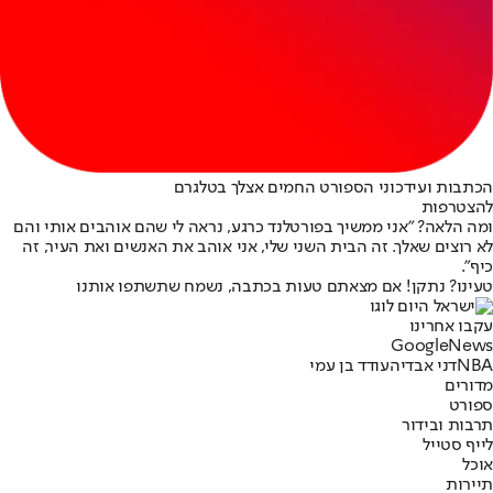
הכתבות ועידכוני הספורט החמים אצלך בטלגרם
להצטרפות
ומה הלאה? "אני ממשיך בפורטלנד כרגע, נראה לי שהם אוהבים אותי והם
לא רוצים שאלך. זה הבית השני שלי, אני אוהב את האנשים ואת העיר, זה
כיף".
טעינו? נתקן! אם מצאתם טעות בכתבה, נשמח שתשתפו אותנו
עקבו אחרינו
G
o
o
g
l
e
News
NBA
דני אבדיה
עודד בן עמי
מדורים
ספורט
תרבות ובידור
לייף סטייל
אוכל
תיירות