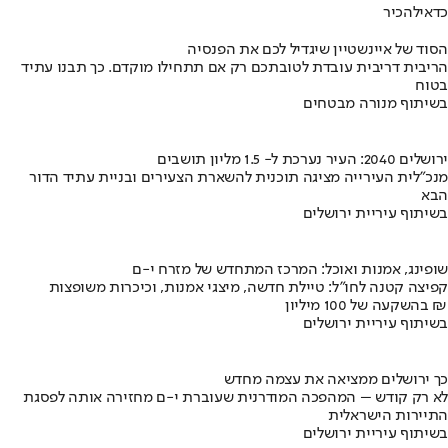
כדאי
להכיר
הסוד של איינשטיין שיגדיל לכם את הפנסיה
הריבית דריבית עובדת לטובתכם רק אם תתחילו מוקדם. כך תבנו עתיד
בטוח
בשיתוף מנורה מבטחים
ירושלים 2040: העיר נערכת ל- 1.5 מליון תושבים
מנכ"לית העירייה מציגה תוכנית להשארת הצעירים ובניית עתיד הדור
הבא
בשיתוף עיריית ירושלים
שופינג, אמנות ואוכל: המרכז המתחדש של מזרח י-ם
קפיצה קטנה לחו"ל: טיילת חדשה, מיצגי אמנות, וכיכרות משופצות
בהשקעה של 100 מיליון ₪
בשיתוף עיריית ירושלים
כך ירושלים ממציאה את עצמה מחדש
לא רק קודש – המהפכה המודרנית שעוברת י-ם מחזירה אותה לפסגת
התיירות הישראלית
בשיתוף עיריית ירושלים