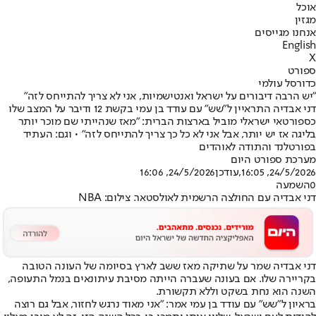
אוכל
מגזין
אנחנו מגייסים
English
X
ספורט
כדורסל עולמי
"יש הרבה דיבורים על ישראל ואנטישמיות, אני לא צריך להתייחס לזה"
דני אבדיה התראיין ל"שש" עם עודד בן עמי בקשת 12 ודיבר על המצב שלו
כספורטאי ישראלי מוביל בארצות הברית: "מאז שנהייתי שם מוכר יותר
בליגה אז יש יותר, אבל אני לא כל כך צריך להתייחס לזה" • וגם: העתיד
בפורטלנד והתודה לאוהדים
מערכת ספורט היום
24/5/2026, 16:05
,עודכן
24/5/2026, 16:06
0
השמעה
דני אבדיה עם החולצה הרשמית לאולסטאר. צילום: NBA
דני אבדיה שמר על שתיקה מאז ששב לארץ בסיומה של העונה הטובה
בקריירה שלו. אם בעונה שעברה הייתה מסיבת עיתונאים בנמל התעופה,
השנה הוא נחת בשקט וללא תקשורת.
בראיון ל"שש" עם עודד בן עמי אמר: "אני מאוד נרגש לחזור, אבל גם רוצה