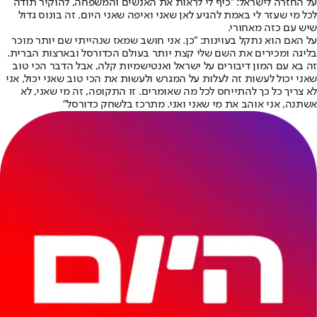
על החזרה לישראל: "כיף לי לראות את האנשים והמשפחה, להוקיר תודה
לכל מי שעזר לי באמת להגיע לאן שאני ואיפה שאני היום. זה בונוס גדול
שיש עם כזה מאחורי.
על האם הוא נתקל בעוינות: "כן. אני חושב שמאז שנהייתי שם יותר מוכר
בליגה ומכירים את השם שלי קצת יותר בעולם הכדורסל ובארצות הברית.
זה בא עם המון דיבורים על ישראל ואנטישמיות קלה, אבל הדבר הכי טוב
שאני יכול לעשות זה לעלות על המגרש ולעשות את הכי טוב שאני יכול, אני
לא צריך כל כך להתייחס לכל מה שאומרים. זו התקופה, זה מי שאני, לא
אשתנה, אני אוהב את מי שאני ואני. מתרכז בלשחק כדורסל"