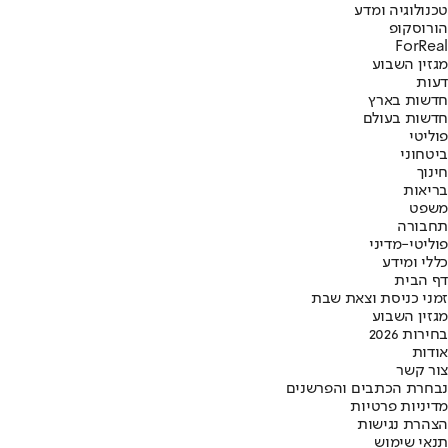
טכנולוגיה ומדע
הורוסקופ
ForReal
מגזין השבוע
דעות
חדשות בארץ
חדשות בעולם
פוליטי
ביטחוני
חינוך
בריאות
משפט
תחבורה
פוליטי-מדיני
כללי ומידע
דף הבית
זמני כניסת וצאת שבת
מגזין השבוע
בחירות 2026
אודות
צור קשר
נבחרת הכתבים והפרשנים
מדיניות פרטיות
הצהרת נגישות
תנאי שימוש