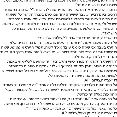
להודות לעם ישראל, שליוו אותי ותמכו בי בכל השנה הזו. זה לא מובן מאליו,
שמח לייצג ולעשות את זה".
בנוסף, הוא פתח את הראיון עם התייחסות לרז אדם ז"ל, שנהרג בתאונת
דרכים ביום רביעי שעבר, ששיחק יחד עם איתו בנבחרות ישראל השונות:
"אני רוצה לשלוח את תנחומיי למשפחת אדם. רז שיחק איתי בנבחרות
ישראל ולקח איתי שתי מדליות זהב. בן אדם מדהים ולוחם. זה קשה מאוד,
הוא שומר עלינו מלמעלה עכשיו. הוא היה חלק מהדרך שלי בכדורסל
הישראלי".
דני אבדיה, יותם חנוכי ורז אדם ז"ל,צילום: אלן שיבר
על העונה שעבר אמר: "זו עונה די מטורפת, עברתי הרבה דברים שלא
חוויתי בעבר. אני שמח כי אני עובד מאוד קשה, תמיד הייתי אופטימי. שמח
שעשיתי את זה בתקופה יותר קשה ושעם ישראל היה איתי בדרך הזו. מאוד
נהניתי, אבל זו רק ההתחלה.
"הרגשתי התקדמות בפן האישי והקבוצתי. זה שהגענו לפלייאוף באמת
מרים את העיר ונותן תקוות להמשך. יש לנו שחקנים צעירים מדהימים
שעושים את הדרך גם. זו שנה ראשונה שלי בפלייאוף כמוביל, שמח שיצא לי
לעשות את זה ומקווה שזה יהיה הסטנדרט".
דני אבדיה,צילום: AP
על המחמאות מלברון ושחקנים גדולים בליגה אמר: "זה מרגיש טוב שאתה
עובד כל כך קשה ותמיד חיובי ומנסה לעשות הכל בשביל הקבוצה, לקבל
מחמאות כאלה זה מרגש".
על הפציעה אמר: "אני יותר טוב, יש לי צוות רפואי מדהים שעובד איתי
סביב השעון. זה חלק מהספורט, זה משהו שאני לוקח בחשבון. אני עושה
כל מה שאני יכול כדי להישאר בריא, אבל יש מעידות בדרך".
דני אבדיה מול דווין ואסל,צילום: AP