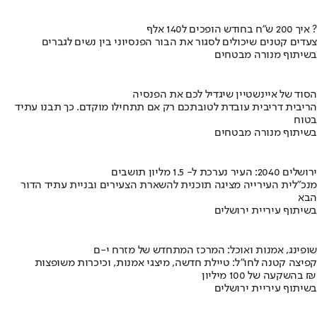
איך 200 ש"ח בחודש הופכים ל140 אלף ?
צעדים קטנים שיכולים לסגור את הבור הפנסיוני בין נשים לגברים
בשיתוף מנורה מבטחים
הסוד של איינשטיין שיגדיל לכם את הפנסיה
הריבית דריבית עובדת לטובתכם רק אם תתחילו מוקדם. כך תבנו עתיד
בטוח
בשיתוף מנורה מבטחים
ירושלים 2040: העיר נערכת ל- 1.5 מליון תושבים
מנכ"לית העירייה מציגה תוכנית להשארת הצעירים ובניית עתיד הדור
הבא
בשיתוף עיריית ירושלים
שופינג, אמנות ואוכל: המרכז המתחדש של מזרח י-ם
קפיצה קטנה לחו"ל: טיילת חדשה, מיצגי אמנות, וכיכרות משופצות
בהשקעה של 100 מיליון ₪
בשיתוף עיריית ירושלים