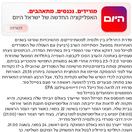
סדרת היורוליג בין ולנסיה לפנאתינייקוס, מהאיכויות שנראו בשנים
האחרונות במפעל, הסתיימה הערב (רביעי) עם העפלה של הספרדים
לפיינל פור. דווקא אחרי שני הפסדי בית בפתיחת הסדרה, הכתומים ניצחו
פעמיים באתונה והערב הפכו לקבוצה השנייה בתולדות המפעל שחוזרת
מפיגור 2:0 ל-2:3 בסדרה אחרי 64:81 במשחק החמישי והמכריע בביתם.
המשחק נפתח בדומיננטיות מרשימה של הספרדים, שהובילו ב-17 נקודות
עוד לפני ההפסקה וסיימו את המחצית הראשונה ביתרון 23:35. האורחת
התקרבה לכדי הפרש של שלוש נקודות בלבד, אבל הרבע האחרון המארחת
שוב פתחה מבערים בדרך להופעה ראשונה אי פעם בפיינל פור.
סרחיו דה לראה מול נייג'ל הייז דייוויס,צילום: EPA
המפגשים והמועדים בפיינל פור
פאו תפספס את הפיינל הפור שייערך באולם הביתי שלה באואקה, והיא
תקווה לא לראות את יריבתה המרה אולימפיאקוס חוגגת תואר אירופי
בבית שלה. חצאי הגמר ייערכו בשישי, 22 במאי, כאשר חצי הגמר הראשון
(18:00) יפגיש בין אולימפיאקוס לפנרבחצ'ה, בעוד חצי הגמר השני (21:00)
יהיה דרבי ספרדי בין ולנסיה לריאל מדריד.
הגמר ייערך גם הוא באולם האואקה ביום ראשון, 24 במאי, בשעה 21:00.
השנה החליטו ביורוליג לבטל את המשחק על המקום השלישי, כך