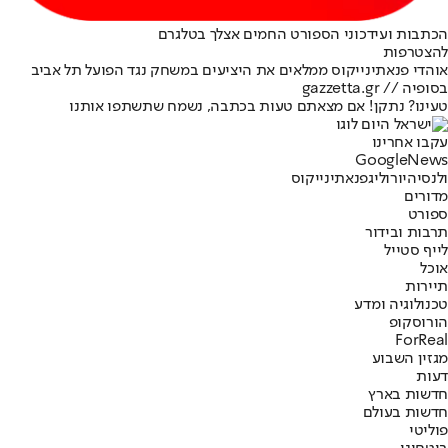
הכתבות ועידכוני הספורט החמים אצלך בטלגרם
להצטרפות
אוהדי פנאתינייקוס ממלאים את היציעים במשחק נגד הפועל תל אביב
בסופיה // gazzetta.gr
טעינו? נתקן! אם מצאתם טעות בכתבה, נשמח שתשתפו אותנו
עקבו אחרינו
G
o
o
g
l
e
News
ולנסיה
יורוליג
פנאתינייקוס
מדורים
ספורט
תרבות ובידור
לייף סטייל
אוכל
תיירות
טכנולוגיה ומדע
הורוסקופ
ForReal
מגזין השבוע
דעות
חדשות בארץ
חדשות בעולם
פוליטי