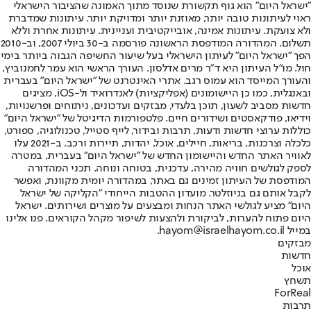
"ישראל היום" הוא גוף תקשורת שנוסד מתוך האמונה שהציבור הישראלי
ראוי לעיתונות טובה יותר, מאוזנת יותר ומדויקת יותר. עיתונות שמדברת
ולא צועקת. עיתונות אמינה, אובייקטיבית ועניינית. עיתונות אחרת וללא
תשלום. המהדורה המודפסת הראשונה פורסמה ב-30 ביולי 2007, וב-2010
הפך "ישראל היום" לעיתון הישראלי בעל שיעור החשיפה הגבוה ביותר בימי
חול. מו"ל העיתון היא ד"ר מרים אדלסון. העורך הראשי הוא עמר לחמנוביץ,
והעורך המייסד הוא עמוס רגב. אתרי האינטרנט של "ישראל היום" בעברית
ובאנגלית, כמו כן היישומונים (אפליקציות) לאנדרואיד ול-iOS, מציגים
חדשות מסביב לשעון, תוכן בלעדי, מבזקים ועדכונים, ניתוחים ופרשנויות,
וידיאו, פודקאסטים ושידורים חיים. פלטפורמות הדיגיטל של "ישראל היום"
כוללות ערוצי חדשות ודעות, תרבות ובידור, לייף סטייל, טכנולוגיה, ספורט,
כלכלה וצרכנות, בריאות, חיילים, אוכל, יהדות, תיירות ורכב. ב-2021 עלו
לאוויר האתר החדש והיישומון החדש של "ישראל היום" בעברית, במטרה
לספק לגולשים חוויה מהירה, עדכנית, בטוחה ונוחה. תכני המהדורה
המודפסת של העיתון זמינים גם באתר, במהדורה יומית מקוונת, ואפשר
לקבל אותם גם בניוזלטר. מועדון ההטבות הייחודי "הקליקה של ישראל
היום" מציע לגולשי האתר הנחות ומבצעים על מוצרים ושירותים. ישראל
היום פתוח להערות, לביקורת ולהצעות לשיפור מקהל הקוראים. פנו אלינו
במייל hayom@israelhayom.co.il.
מבזקים
חדשות
אוכל
תשחץ
ForReal
תרבות