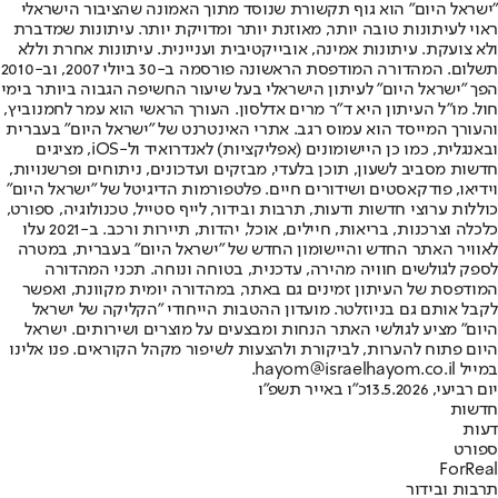
"ישראל היום" הוא גוף תקשורת שנוסד מתוך האמונה שהציבור הישראלי
ראוי לעיתונות טובה יותר, מאוזנת יותר ומדויקת יותר. עיתונות שמדברת
ולא צועקת. עיתונות אמינה, אובייקטיבית ועניינית. עיתונות אחרת וללא
תשלום. המהדורה המודפסת הראשונה פורסמה ב-30 ביולי 2007, וב-2010
הפך "ישראל היום" לעיתון הישראלי בעל שיעור החשיפה הגבוה ביותר בימי
חול. מו"ל העיתון היא ד"ר מרים אדלסון. העורך הראשי הוא עמר לחמנוביץ,
והעורך המייסד הוא עמוס רגב. אתרי האינטרנט של "ישראל היום" בעברית
ובאנגלית, כמו כן היישומונים (אפליקציות) לאנדרואיד ול-iOS, מציגים
חדשות מסביב לשעון, תוכן בלעדי, מבזקים ועדכונים, ניתוחים ופרשנויות,
וידיאו, פודקאסטים ושידורים חיים. פלטפורמות הדיגיטל של "ישראל היום"
כוללות ערוצי חדשות ודעות, תרבות ובידור, לייף סטייל, טכנולוגיה, ספורט,
כלכלה וצרכנות, בריאות, חיילים, אוכל, יהדות, תיירות ורכב. ב-2021 עלו
לאוויר האתר החדש והיישומון החדש של "ישראל היום" בעברית, במטרה
לספק לגולשים חוויה מהירה, עדכנית, בטוחה ונוחה. תכני המהדורה
המודפסת של העיתון זמינים גם באתר, במהדורה יומית מקוונת, ואפשר
לקבל אותם גם בניוזלטר. מועדון ההטבות הייחודי "הקליקה של ישראל
היום" מציע לגולשי האתר הנחות ומבצעים על מוצרים ושירותים. ישראל
היום פתוח להערות, לביקורת ולהצעות לשיפור מקהל הקוראים. פנו אלינו
במייל hayom@israelhayom.co.il.
יום רביעי, 13.5.2026
כ"ו באייר תשפ"ו
חדשות
דעות
ספורט
ForReal
תרבות ובידור