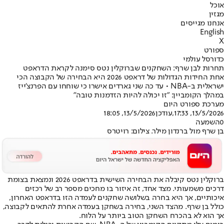
אוכל
מגזין
אנחנו מגייסים
English
X
ספורט
כדורסל עולמי
תחרות לבן שרף: השחקנים שברוקלין נטס סימנה לקראת הדראפט
אחת החידות הגדולות של דראפט 2026 היא הבחירה של הקבוצה הכי
ישראלית ב-NBA • עד כה שני גארדים אישרו כי שוחחו עם הפרנצ'ייז
במהלך הקומביין: "זו יכולה להיות הזדמנות טובה"
מערכת ספורט היום
13/5/2026, 17:33
,עודכן
13/5/2026, 18:05
0
השמעה
בן שרף מול ברנדון מילר. צילום: רויטרס
ברוקלין נטס קיבלה את הבחירה השישית בדראפט 2026 ו
נמצאת בצומת
דרכים משמעותי
. מצד אחד, זה איזור בו מחכים מספר רב של רכזים
איכותיים, אך היא בחרה בשלושה שחקנים לעמדה הזו בדראפט האחרון,
כולל בן שרף. מהצד השני, בחירה בשחקן בעמדה אחרת להתאים לקבוצה,
אך הוא לא בהכרח השחקן הטוב ביותר על הלוח.