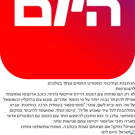
הכתבות ועידכוני הספורט החמים אצלך בטלגרם
להצטרפות
לא רק הם שוחחו עם הנטס. דריוס אייקאף ג'וניור, כוכב ארקנסו שמועמד
אפילו להיבחר גבוה יותר על פי מספר אתרים, נפגש עם ברוקלין וכשנשאל
על מה הוא יביא לשם, אמר: "סופרסטאר בעמדת הרכז, בוודאות. אביא
התלהבות לכל עיר שאגיע אליה". קיטון ווגלר, שמועמד להיבחר במקום
החמישי, עדכן כי הוא מתכנן להיפגש מחר עם הנטס. גם הסנטרים אדאי
מארה וזובי אג'יופור יקיימו עמם פגישות מחר.
טעינו? נתקן! אם מצאתם טעות בכתבה, נשמח שתשתפו אותנו