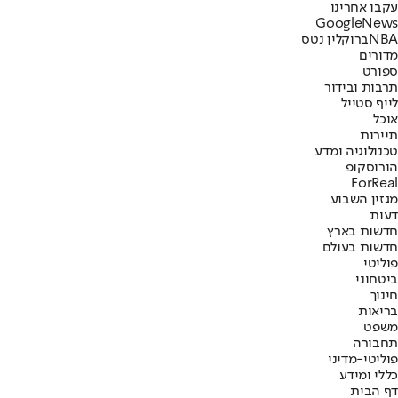
עקבו אחרינו
G
o
o
g
l
e
News
NBA
ברוקלין נטס
מדורים
ספורט
תרבות ובידור
לייף סטייל
אוכל
תיירות
טכנולוגיה ומדע
הורוסקופ
ForReal
מגזין השבוע
דעות
חדשות בארץ
חדשות בעולם
פוליטי
ביטחוני
חינוך
בריאות
משפט
תחבורה
פוליטי-מדיני
כללי ומידע
דף הבית