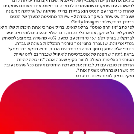
בימים אלו מתקיים הקומביין של ה-NBA, שם הקבוצות יכולות לדבר
לראשונה עם שחקנים שמועמדים לבחירה בדראפט. אחד מאותם שחקנים
שהודו כי דיברו עם הנטס הוא בריידן ברייז, שחקנה של אריזונה מהעונה
שעברה שמשחק בעיקר בעמדה 2 - שיותר מתאימה למערך של הנטס.
בריידן ברייז,צילום: Getty Images
לפי כתב "ניו יורק פוסט", בריאן לואיס, ברייז אמר כי אחת היכולות שלו היא
לשחק לצד כל שחקן, עם או בלי הכדור, דבר שלא יפגע ביכולותיו אם יגיע
לברוקלין. בוריז קלע 16.1 נקודות עם כמעט 40% מהשדה בממוצע למשחק
במדי אריזונה, שנעצרה בחצי גמר טורניר המכללות בעונה שעברה.
בנוסף אליו, שחקן נוסף הודה כי דיבר עם הנטס, והוא דווקא רכז. מייקל
בראון ג'וניור, שחקנה של אוניברסיטת לואיוויל שנבחר גם לחמישיית
הטורניר באליפות העולם לנוער בקיץ שעבר, אמר: "זו יכולה להיות
הזדמנות טובה עבורי, לבנות את מערכת היחסים איתם ככל שהזמן עובר.
זה משהו שבהחלט מעניין אותי".
מיקל בראון ג'וניור,צילום: רויטרס