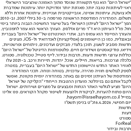
"ישראל היום" הוא גוף תקשורת שנוסד מתוך האמונה שהציבור הישראלי
ראוי לעיתונות טובה יותר, מאוזנת יותר ומדויקת יותר. עיתונות שמדברת
ולא צועקת. עיתונות אמינה, אובייקטיבית ועניינית. עיתונות אחרת וללא
תשלום. המהדורה המודפסת הראשונה פורסמה ב-30 ביולי 2007, וב-2010
הפך "ישראל היום" לעיתון הישראלי בעל שיעור החשיפה הגבוה ביותר בימי
חול. מו"ל העיתון היא ד"ר מרים אדלסון. העורך הראשי הוא עמר לחמנוביץ,
והעורך המייסד הוא עמוס רגב. אתרי האינטרנט של "ישראל היום" בעברית
ובאנגלית, כמו כן היישומונים (אפליקציות) לאנדרואיד ול-iOS, מציגים
חדשות מסביב לשעון, תוכן בלעדי, מבזקים ועדכונים, ניתוחים ופרשנויות,
וידיאו, פודקאסטים ושידורים חיים. פלטפורמות הדיגיטל של "ישראל היום"
כוללות ערוצי חדשות ודעות, תרבות ובידור, לייף סטייל, טכנולוגיה, ספורט,
כלכלה וצרכנות, בריאות, חיילים, אוכל, יהדות, תיירות ורכב. ב-2021 עלו
לאוויר האתר החדש והיישומון החדש של "ישראל היום" בעברית, במטרה
לספק לגולשים חוויה מהירה, עדכנית, בטוחה ונוחה. תכני המהדורה
המודפסת של העיתון זמינים גם באתר, במהדורה יומית מקוונת, ואפשר
לקבל אותם גם בניוזלטר. מועדון ההטבות הייחודי "הקליקה של ישראל
היום" מציע לגולשי האתר הנחות ומבצעים על מוצרים ושירותים. ישראל
היום פתוח להערות, לביקורת ולהצעות לשיפור מקהל הקוראים. פנו אלינו
במייל hayom@israelhayom.co.il.
יום חמישי, 16.4.2026
כ"ט בניסן תשפ"ו
חדשות
דעות
ספורט
ForReal
תרבות ובידור