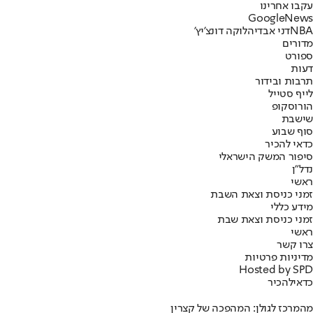
עקבו אחרינו
G
o
o
g
l
e
News
NBA
דני אבדיה
לוקה דונצ'יץ'
מדורים
ספורט
דעות
תרבות ובידור
לייף סטייל
הורוסקופ
שישבת
סוף שבוע
כדאי להכיר
סיפור המשק הישראלי
נדל"ן
ראשי
זמני כניסת וצאת השבת
מידע כללי
זמני כניסת וצאת שבת
ראשי
צרו קשר
מדיניות פרטיות
Hosted by SPD
כדאי
להכיר
מהמרכז לגולן: המהפכה של קצרין