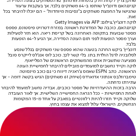
שחקן צריך לקחת חלק בלפחות 65 מתוך 82 המשחקים בעונה הסדירה.
קנינגהאם ודונצ'יץ' שותפו ב-64 משחקים בלבד, אך בעקבות ערעור
שהגישו על החמצת משחקים ב"נסיבות מיוחדות" - הם יוכלו להיבחר בכל
זאת.
לוקה דונצ'יץ',צילום: Getty Images via AFP
קנינגהאם, כוכבה של המדורגת ראשונה במזרח דטרויט פיסטונס, פספס
מספר שבועות בתקופה האחרונה בשל קריסת ריאה. הוא חזר לפעילות
וערך מספר הופעות לפני תום העונה הסדירה, אך הגיע ל-64 הופעות
בלבד.
דונצ'יץ' ביקש החרגה בטענה שהוא פספס שני משחקים בגלל שנסע
לסלובניה לרגל הולדת בתו. בלי קשר לכך, כוכב לוס אנג'לס לייקרס סובל
מפציעה שתשבית אותו מהמשחקים הראשונים של הפלייאוף.
לוקה וקייד נחשבים למועמדים מובילים להיבחר לחמישיית העונה
הראשונה. כתב ESPN שאמס צ'ראניה דיווח כי גם כוכב מינסוטה
טימברוולבס אנתוני אדוארדס (שיחק 61 משחקים) הגיש בקשה דומה - אך
עתירתו נדחתה.
הרבה בזכות ההיעדרויות של מספר כוכבים, אבדיה נחשב למועמד להיבחר
לאחת החמישיות - ככל הנראה החמישייה השלישית. אך לאור העובדה
שלוקה וקייד חזרו להיות רלוונטיים במאבק על אחד מ-15 המקומות
הנחשקים, הישראלי עלול למצוא את עצמו בחוץ.