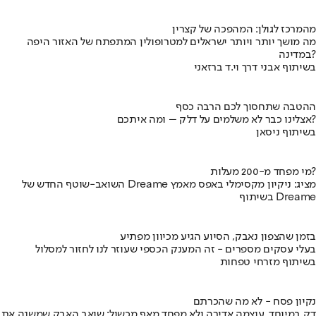
מהמרכז לגולן: המהפכה של קצרין
מה מושך יותר ויותר ישראלים למטרופולין המתפתח של האזור היפה
במדינה?
בשיתוף אבני דרך וי.ד ברזאני
ההטבה שתחסוך לכם הרבה כסף
אצלינו כבר לא משלמים על דלק – ומה איתכם?
בשיתוף ניסאן
מי מפחד מ-200 מעלות?
השואב-שוטף החדש של Dreame מציג: ניקיון מקסימלי באפס מאמץ
בשיתוף Dreame
בזמן שהצפון נאבק, הסיוע הגיע מכיוון מפתיע
בעלי עסקים מספרים - זה המענק הכספי שעוזר לנו לחזור למסלול
בשיתוף מזרחי טפחות
נקיון פסח - לא מה שהכרתם
דק במיוחד, עוצמה אדירה ולא מפחד מאף מכשול: שואב האבק שמשנה את