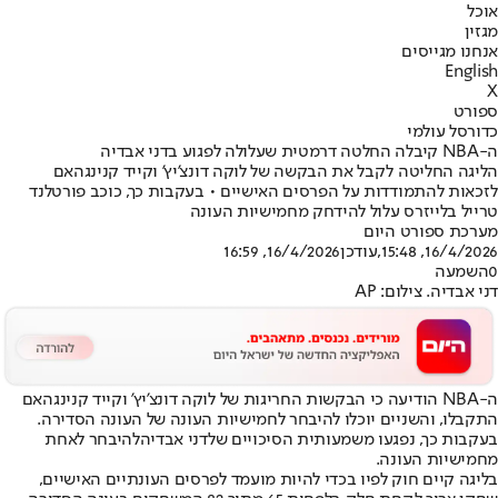
אוכל
מגזין
אנחנו מגייסים
English
X
ספורט
כדורסל עולמי
ה-NBA קיבלה החלטה דרמטית שעלולה לפגוע בדני אבדיה
הליגה החליטה לקבל את הבקשה של לוקה דונצ'יץ' וקייד קנינגהאם
לזכאות להתמודדות על הפרסים האישיים • בעקבות כך, כוכב פורטלנד
טרייל בלייזרס עלול להידחק מחמישיות העונה
מערכת ספורט היום
16/4/2026, 15:48
,עודכן
16/4/2026, 16:59
0
השמעה
דני אבדיה. צילום: AP
ה-NBA הודיעה כי הבקשות החריגות של לוקה דונצ'יץ' וקייד קנינגהאם
התקבלו, והשניים יוכלו להיבחר לחמישיות העונה של העונה הסדירה.
בעקבות כך, נפגעו משמעותית הסיכויים של
דני אבדיה
להיבחר לאחת
מחמישיות העונה.
בליגה קיים חוק לפיו בכדי להיות מועמד לפרסים העונתיים האישיים,