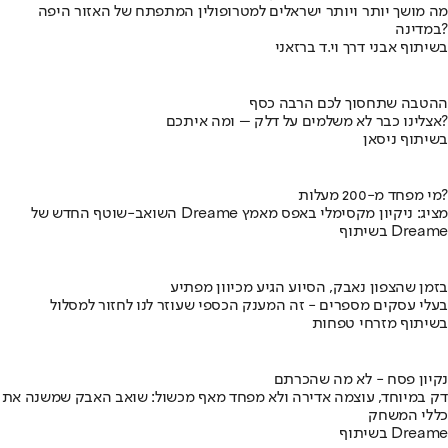
מה מושך יותר ויותר ישראלים למטרופולין המתפתח של האזור היפה
במדינה?
בשיתוף אבני דרך וי.ד ברזאני
ההטבה שתחסוך לכם הרבה כסף
אצלינו כבר לא משלמים על דלק – ומה איתכם?
בשיתוף ניסאן
מי מפחד מ-200 מעלות?
השואב-שוטף החדש של Dreame מציג: ניקיון מקסימלי באפס מאמץ
בשיתוף Dreame
בזמן שהצפון נאבק, הסיוע הגיע מכיוון מפתיע
בעלי עסקים מספרים - זה המענק הכספי שעוזר לנו לחזור למסלול
בשיתוף מזרחי טפחות
נקיון פסח - לא מה שהכרתם
דק במיוחד, עוצמה אדירה ולא מפחד מאף מכשול: שואב האבק שמשנה את
כללי המשחק
בשיתוף Dreame