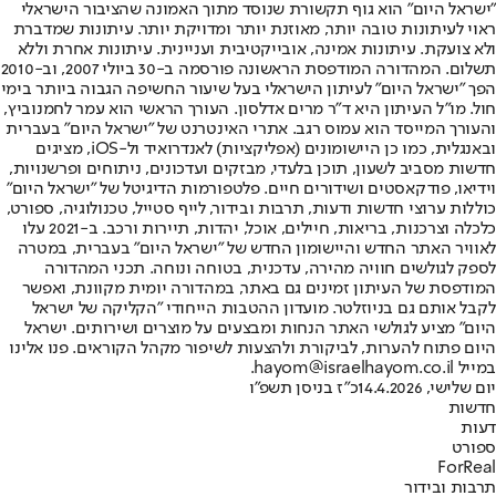
"ישראל היום" הוא גוף תקשורת שנוסד מתוך האמונה שהציבור הישראלי
ראוי לעיתונות טובה יותר, מאוזנת יותר ומדויקת יותר. עיתונות שמדברת
ולא צועקת. עיתונות אמינה, אובייקטיבית ועניינית. עיתונות אחרת וללא
תשלום. המהדורה המודפסת הראשונה פורסמה ב-30 ביולי 2007, וב-2010
הפך "ישראל היום" לעיתון הישראלי בעל שיעור החשיפה הגבוה ביותר בימי
חול. מו"ל העיתון היא ד"ר מרים אדלסון. העורך הראשי הוא עמר לחמנוביץ,
והעורך המייסד הוא עמוס רגב. אתרי האינטרנט של "ישראל היום" בעברית
ובאנגלית, כמו כן היישומונים (אפליקציות) לאנדרואיד ול-iOS, מציגים
חדשות מסביב לשעון, תוכן בלעדי, מבזקים ועדכונים, ניתוחים ופרשנויות,
וידיאו, פודקאסטים ושידורים חיים. פלטפורמות הדיגיטל של "ישראל היום"
כוללות ערוצי חדשות ודעות, תרבות ובידור, לייף סטייל, טכנולוגיה, ספורט,
כלכלה וצרכנות, בריאות, חיילים, אוכל, יהדות, תיירות ורכב. ב-2021 עלו
לאוויר האתר החדש והיישומון החדש של "ישראל היום" בעברית, במטרה
לספק לגולשים חוויה מהירה, עדכנית, בטוחה ונוחה. תכני המהדורה
המודפסת של העיתון זמינים גם באתר, במהדורה יומית מקוונת, ואפשר
לקבל אותם גם בניוזלטר. מועדון ההטבות הייחודי "הקליקה של ישראל
היום" מציע לגולשי האתר הנחות ומבצעים על מוצרים ושירותים. ישראל
היום פתוח להערות, לביקורת ולהצעות לשיפור מקהל הקוראים. פנו אלינו
במייל hayom@israelhayom.co.il.
יום שלישי, 14.4.2026
כ"ז בניסן תשפ"ו
חדשות
דעות
ספורט
ForReal
תרבות ובידור