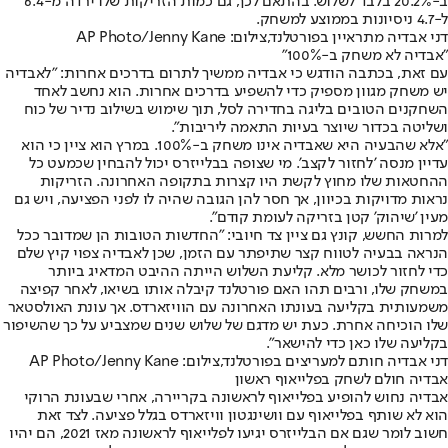
ב-20.2% בלבד לשלוש. בהתאם לכך, גם כמות הזריקות שלו ירדה מ-6.4
ל-4.7 ניסיונות בממוצע למשחק.
דני אבדיה מתראיין בפורטלנד,צילום: AP Photo/Jenny Kane
"אבדיה לא משחק ב-100%"
עם זאת, בכתבה הודגש כי אבדיה ממשיך לתרום בדרכים אחרות: "לאבדיה
יש משחק מגוון מספיק כדי להשפיע בדרכים אחרות. הוא נחשב לאחד
השחקנים הטובים בליגה בחדירה לסל, תוך שימוש בשילוב נדיר של כוח
ושליטה בכדור שיוצר בעיות התאמה ליריבות".
"אלא שהבעיה היא שאבדיה אינו משחק ב-100%. במרץ הוא ציין כי הוא
עדיין מנסה 'לחזור לקצב'. מי שצופה בבלייזרס יכול להבחין שכמעט כל
ההחטאות שלו מחוץ לקשת היו קצרות בתקופה האחרונה. הזריקות
נראות מדויקות בכיוון, אך חסר להן הגובה שהיה לו לפני הפציעה, ויש גם
מעין 'שיהוק' קטן בזריקה לעומת קודם".
למרות החשש, קונץ גם ציין צד חיובי: "החדשות הטובות הן שמדובר ככל
הנראה בבעיה לטווח קצר שתיפתר עם הזמן, שכן לאבדיה צפוי קיץ שלם
כדי לחזור לכושר מלא. קליעת השלוש הייתה ההיבט המדאיג ביותר
במשחק שלו, ורבים תהו האם פורטלנד קיבלה אותו בשיאו, לאחר קפיצה
משמעותית בקליעה בעונתו האחרונה עם הוויזארדס. אך עונת האולסטאר
שלו הוכיחה אחרת. כעת יש מדגם של שלוש שנים שמצביע על כך שהשיפור
בקליעה שלו כאן כדי להישאר".
דני אבדיה חותם למעריצים בפורטלנד,צילום: AP Photo/Jenny Kane
אבדיה חולם לשחק בפלייאוף ראשון
אבדיה נחוש להופיע בפלייאוף לראשונה בקריירה, אחרי שבעונת הרוקי
הוא לא שותף בפלייאוף עם וושינגטון וויזארדס בגלל פציעה. לצד זאת
חשוב לומר שגם אם הבלייזרס יגיעו לפלייאוף לראשונה מאז 2021, הם יהיו