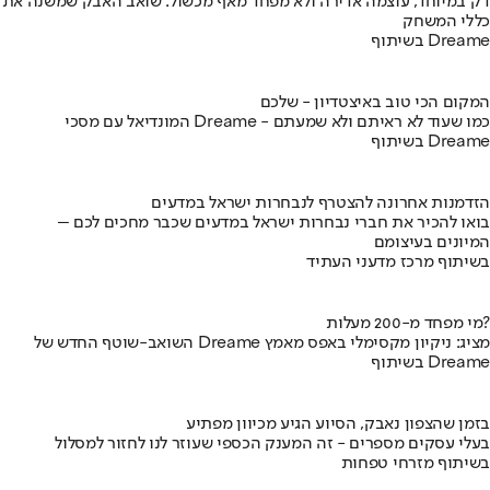
דק במיוחד, עוצמה אדירה ולא מפחד מאף מכשול: שואב האבק שמשנה את
כללי המשחק
בשיתוף Dreame
המקום הכי טוב באיצטדיון - שלכם
המונדיאל עם מסכי Dreame - כמו שעוד לא ראיתם ולא שמעתם
בשיתוף Dreame
הזדמנות אחרונה להצטרף לנבחרות ישראל במדעים
בואו להכיר את חברי נבחרות ישראל במדעים שכבר מחכים לכם –
המיונים בעיצומם
בשיתוף מרכז מדעני העתיד
מי מפחד מ-200 מעלות?
השואב-שוטף החדש של Dreame מציג: ניקיון מקסימלי באפס מאמץ
בשיתוף Dreame
בזמן שהצפון נאבק, הסיוע הגיע מכיוון מפתיע
בעלי עסקים מספרים - זה המענק הכספי שעוזר לנו לחזור למסלול
בשיתוף מזרחי טפחות