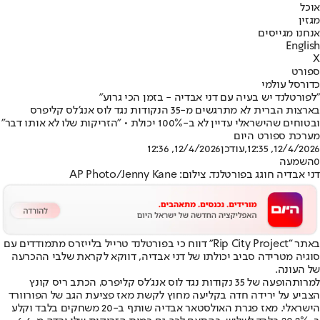
אוכל
מגזין
אנחנו מגייסים
English
X
ספורט
כדורסל עולמי
"לפורטלנד יש בעיה עם דני אבדיה - בזמן הכי גרוע"
בארצות הברית לא מתרגשים מ-35 הנקודות נגד לוס אנג'לס קליפרס
ובטוחים שהישראלי עדיין לא ב-100% יכולת • "הזריקות שלו לא אותו דבר"
מערכת ספורט היום
12/4/2026, 12:35
,עודכן
12/4/2026, 12:36
0
השמעה
דני אבדיה חוגג בפורטלנד. צילום: AP Photo/Jenny Kane
באתר "Rip City Project" דווח כי בפורטלנד טרייל בלייזרס מתמודדים עם
סוגיה מטרידה סביב יכולתו של דני אבדיה, דווקא לקראת שלבי ההכרעה
של העונה.
למרות
הופעה של 35 נקודות נגד לוס אנג'לס קליפרס
, הכתב ריס קונץ
הצביע על ירידה חדה בקליעה מחוץ לקשת מאז פציעת הגב של הפורוורד
הישראלי. מאז פגרת האולסטאר אבדיה שותף ב-20 משחקים בלבד וקלע