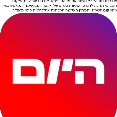
אנדרדוג מובהק לא משנה את מי הם יפגשו. אם הם יעפילו מהמקום
השביעי תחכה להם סן אנטוניו ספרס של ויקטור ומבניאמה, ולמי שתעפיל
מהמקום השמיני תמתין האלופה המכהנת אוקלהומה סיטי ת'אנדר.