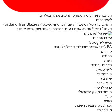
הכתבות ועידכוני הספורט החמים אצלך בטלגרם
להצטרפות
ההתערבות של דני אבדיה עם רוברט וויליאמס / Portland Trail Blazers
טעינו? נתקן! אם מצאתם טעות בכתבה, נשמח שתשתפו אותנו
עקבו אחרינו
G
o
o
g
l
e
News
NBA
דני אבדיה
פורטלנד טרייל בלייזרס
מדורים
ספורט
דעות
תרבות ובידור
לייף סטייל
הורוסקופ
שישבת
סוף שבוע
כדאי להכיר
סיפור המשק הישראלי
נדל"ן
ראשי
זמני כניסת וצאת השבת
מידע כללי