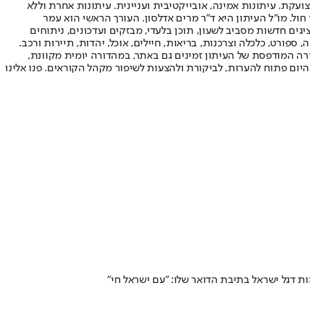
ועקת. עיתונות אמינה, אובייקטיבית ועניינית. עיתונות אחרת וללא
עור החשיפה הגבוה ביותר בימי חול. מו"ל העיתון היא ד"ר מרים אדלסון. העורך הראשי הוא עמר
 והעורך המייסד הוא עמוס רגב. אתרי האינטרנט של "ישראל היום" בעברית ובאנגלית, כמו כן היישומונים (אפליקציות) לאנדרואיד ול-iOS, מציגים חדשות מסביב לשעון, תוכן בלעדי, מבזקים ועדכונים, ניתוחים
, ספורט, כלכלה וצרכנות, בריאות, חיילים, אוכל, יהדות, תיירות ורכב.
דורה המודפסת של העיתון זמינים גם באתר, במהדורה יומית מקוונת,
היום פתוח להערות, לביקורת ולהצעות לשיפור מקהל הקוראים. פנו אלינו
 דגל ישראל בתיבת הדואר שלו: "עם ישראל חי"