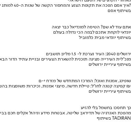
מאחורי הקלעים של הטעם הישראלי
איך אסם הפכה את תקופת הצנע והמחסור הקשה של שנות ה-40 למותג לאומי?
בשיתוף אסם
אתם עוד לא שם? הטיסה למונדיאל כבר יצאה
יונדאי לוקחת אתכם לבמה הכי גדולה בעולם
בשיתוף יונדאי מבית כלמוביל
ירושלים 2040: העיר נערכת ל- 1.5 מליון תושבים
מנכ"לית העירייה מציגה תוכנית להשארת הצעירים ובניית עתיד הדור הבא
בשיתוף עיריית ירושלים
שופינג, אמנות ואוכל: המרכז המתחדש של מזרח י-ם
קפיצה קטנה לחו"ל: טיילת חדשה, מיצגי אמנות, וכיכרות משופצות בהשקעה של 100 מיליון ₪
בשיתוף עיריית ירושלים
כך תחסכו בחשמל בלי להזיע
מהפכת האנרגיה של תדיראן: שליטה, אבטחת מידע וניהול אקלים חכם בבי
בשיתוף TADIRAN