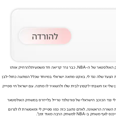
 גרר קריאה חד משמעית
להרחיק אותו
 הצעד שלה נגד לי, באקט מחאה ישראלי במיוחד שכלל הפתעה כחול-לבן
שלי אז חשבתי לקפוץ לבית שלו ולהשאיר לו מתנה. עם ישראל חי ספייק
עבר מגיש ברשתות FOX ו-CBS, הוא התייחס לצעד הספק אנטישמי של לי נגד הכוכב הישראלי של פורטלנד טרייל בלייזרס במשחק האולסטאר
שך שארית חייו. אין מקום להתנהגות כזו. כאשר ה-NBA פותחת את הדלתות, ועוד את השורה הראשונה, לאדם נתעב כזה כמו ספייק לי ומאפשרת לו לגרום
משחק הרבה מאוד זמן".