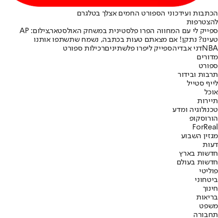
הכתבות ועידכוני הספורט החמים אצלך בטלגרם
להצטרפות
ספייק לי עם המחווה הפרו פלסטינית במשחק האולסטאר,צילום: AP
טעינו? נתקן! אם מצאתם טעות בכתבה, נשמח שתשתפו אותנו
NBA
דני אבדיה
ספייק לי
פרו פלשתינים
רכילות ספורט
מדורים
ספורט
תרבות ובידור
לייף סטייל
אוכל
תיירות
טכנולוגיה ומדע
הורוסקופ
ForReal
מגזין השבוע
דעות
חדשות בארץ
חדשות בעולם
פוליטי
ביטחוני
חינוך
בריאות
משפט
תחבורה