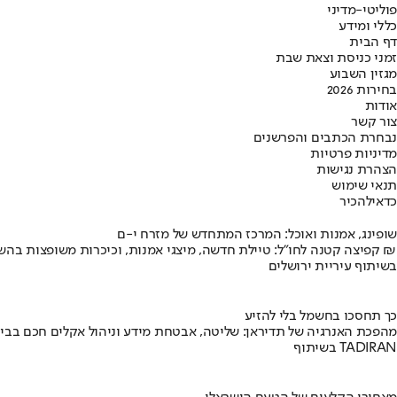
פוליטי-מדיני
כללי ומידע
דף הבית
זמני כניסת וצאת שבת
מגזין השבוע
בחירות 2026
אודות
צור קשר
נבחרת הכתבים והפרשנים
מדיניות פרטיות
הצהרת נגישות
תנאי שימוש
כדאי
להכיר
שופינג, אמנות ואוכל: המרכז המתחדש של מזרח י-ם
קפיצה קטנה לחו"ל: טיילת חדשה, מיצגי אמנות, וכיכרות משופצות בהשקעה של 100 מיליון ₪
בשיתוף עיריית ירושלים
כך תחסכו בחשמל בלי להזיע
מהפכת האנרגיה של תדיראן: שליטה, אבטחת מידע וניהול אקלים חכם בבי
בשיתוף TADIRAN