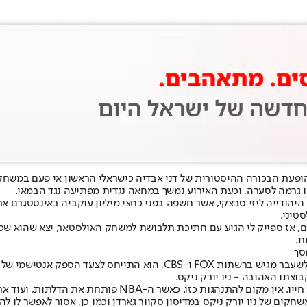
בכורה ההיסטורית של דני אבדיה כישראלי הראשון אי פעם במשחק האולסטאר של ה-NBA, כבר
 גרמה לסערה, וכעת האירוע נמשך במחאה נגדית מפתיעה נגד הבמאי.
ודייה ליזי סבצקי, אשר חשפה בפני כחצי מיליון עוקביה באינסטגרם את
טיני.
, אז ספייק לי הגיע עם חתיכת תלבושת למשחק האולסטאר, יצא שהוא שכן 
ת.
סך
כזכור, בפודקאסט של שדר הרדיו ומגיש הטלוויזיה האמריקני קרייג קרטון, לש
וצתו האהובה - ניו יורק ניקס.
קרטון אמר: "ספייק לי צריך להיות מורחק מכל משחק כדורסל למ
 יורק ניקס במדיסון סקוור גארדן וכמו כן, אסור לאפשר לו להיכנס לאף משחק ב-NBA ל