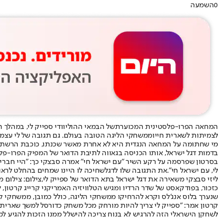
0
השמעה
המחאה הפרו-פלסטינית המכוערת
של הבמאי ההוליוודי ספייק לי, במהלך הופעת ה
לצמיתות לשארית חייו
ממשחקי הליגה הטובה בעולם. גם תגובה של לי עצמו
מי שחתומה על המחאה הנגדית היא לא אחרת מאשר שכנתו, כוכבת הרשת היה
בדמות דגל ישראל, אותו הכניסה בגאווה לתיבת הדואר של המפיק הפרו-פלס
בסרטון שפרסמה על רקע השיר "עם ישראל חי" אמרה סבצקי כך: "היי חברים
לי, עם ישראל חי".
את התגובה שלו לדגל
שחיכה לו היינו שמחים בהחלט לראו
ליזי סבצקי משאירה את דגל ישראל בתא הדואר של ספייק לי,צילום: צילום מ
שנערך בלוס אנג'לס וקרא להרחיקו ממשחקי הליגה, כולל כמובן, ממשחקי קב
לשחקן הישראלי הזה להרגיש לא בנוח צריכה להישלל ממנו הזכות להגיע למשחקים של ניו