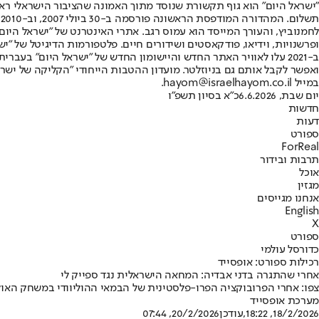
"ישראל היום" הוא גוף תקשורת שנוסד מתוך האמונה שהציבור הישראלי ראוי 
ת
ופרשנויות, וידיאו, פודקאסטים ושידורים חיים. פלטפורמות הדיגיטל של "ישרא
ב-2021 עלו לאוויר האתר החדש והיישומון החדש של "ישראל היום" בע
ואפשר לקבל אותם גם בניוזלטר. מועדון ההטבות הייחודי "הקליקה של ישרא
במייל hayom@israelhayom.co.il.
יום שבת, 6.6.2026
כ"א בסיון תשפ"ו
חדשות
דעות
ספורט
ForReal
תרבות ובידור
אוכל
מגזין
אנחנו מגייסים
English
X
ספורט
כדורסל עולמי
רכילות ספורט: אופסייד
אחרי שהתגרה בדני אבדיה: המחאה הישראלית נגד ספייק לי
צפו: אחרי הפרובוקציה הפרו-פלסטינית של הבמאי ההוליוודי במשחק האולס
מערכת אופסייד
18/2/2026, 18:22
,עודכן
20/2/2026, 07:44