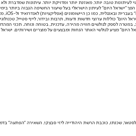
לעיתונות טובה יותר, מאוזנת יותר ומדויקת יותר. עיתונות שמדברת ולא צ
שלום. המהדורה המודפסת הראשונה פורסמה ב-30 ביולי 2007, וב-2010 הפך "ישראל היום" לעיתון הישראלי בעל שי
לחמנוביץ,
ל היום" כוללות ערוצי חדשות ודעות, תרבות ובידור, לייף סטייל, טכנולוגיה
ברית, במטרה לספק לגולשים חוויה מהירה, עדכנית, בטוחה ונוחה. תכני המה
ל היום" מציע לגולשי האתר הנחות ומבצעים על מוצרים ושירותים. ישראל 
טאר, שכנתו, כוכבת הרשת היהודייה ליזי סבצקי, השאירה "הפתעה" בדמות