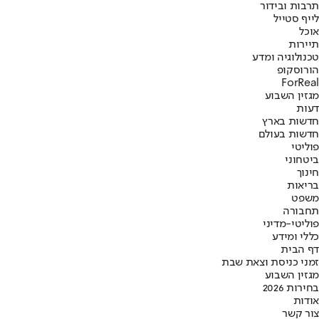
תרבות ובידור
לייף סטייל
אוכל
תיירות
טכנולוגיה ומדע
הורוסקופ
ForReal
מגזין השבוע
דעות
חדשות בארץ
חדשות בעולם
פוליטי
ביטחוני
חינוך
בריאות
משפט
תחבורה
פוליטי-מדיני
כללי ומידע
דף הבית
זמני כניסת וצאת שבת
מגזין השבוע
בחירות 2026
אודות
צור קשר