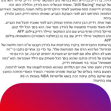
הילד, בו רדיק בן ה-6, הוא בנו של נהג הנסקאר טיילר רדיק. טיילר הוא נהג
של קבוצת "23XI Racing", שאחד מבעליה הוא ג'ורדן, והלילה הוא זכה
במרוץ דייטונה 500 שנחשב לאחד היוקרתיים בלוח השנה בנסקאר. האירוע
התמוה התרחש רגע לפני הענקת הגביע, שאותו הניפו רדיק האב וג'ורדן
ביחד.
מצד אחד, רדיק הבן נראה מחויך וצוחק רגע לפני שאביו קיבל את הגביע,
ולא מאוד מוטרד ממעשיו של ג'ורדן. מצד שני, הוא בסך הכל ילד קטן.
מייקל ג'ורדן מניף גביע עם נהג הנסקאר טיילר רדיק,צילום: AFP
נהג הנסקאר טיילר רדיק עם בנו בו (בחולצה האפורה) והמשפחה,צילום:
AFP
ברשתות החברתיות ביקרו בחריפות את ג'ורדן וקבעו ש"זו רמה חדשה של
מוזרות" וש"הוא הרס את המורשת שלו", עד כדי כך. אחרים כתבו כי "זה
מגע לא הולם אלא אם לשניים יש מערכת יחסים קרובה, אך היו גם מי
שהגנו על ג'ורדן וכתבו שהוא בסך הכל משחק עם הילד ושכנראה הוא "כמו
משפחה" עבור בני משפחת רדיק.
ג'ורדן יחגוג מחר את יום הולדתו כשהוא מוסיף לעצמו עוד תואר לרזומה,
הפעם בתור בעלים של קבוצת ספורט מוטורי. הגארד האגדי מזוהה כמובן
עם שיקגו בולס, עימה זכה בשש אליפויות NBA בשנות ה-90.
צפו בתיעוד: