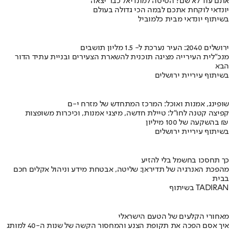
אתם עוד לא שם? הטיסה למונדיאל כבר יצאה
יונדאי לוקחת אתכם לבמה הכי גדולה בעולם
בשיתוף יונדאי מבית כלמוביל
ירושלים 2040: העיר נערכת ל- 1.5 מליון תושבים
מנכ"לית העירייה מציגה תוכנית להשארת הצעירים ובניית עתיד הדור
הבא
בשיתוף עיריית ירושלים
שופינג, אמנות ואוכל: המרכז המתחדש של מזרח י-ם
קפיצה קטנה לחו"ל: טיילת חדשה, מיצגי אמנות, וכיכרות משופצות
בהשקעה של 100 מיליון ₪
בשיתוף עיריית ירושלים
כך תחסכו בחשמל בלי להזיע
מהפכת האנרגיה של תדיראן: שליטה, אבטחת מידע וניהול אקלים חכם
בבית
בשיתוף TADIRAN
מאחורי הקלעים של הטעם הישראלי
איך אסם הפכה את תקופת הצנע והמחסור הקשה של שנות ה-40 למותג