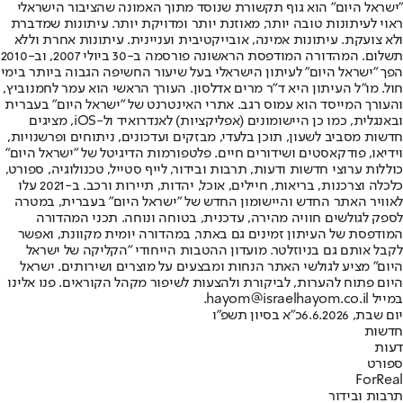
"ישראל היום" הוא גוף תקשורת שנוסד מתוך האמונה שהציבור הישראלי
ראוי לעיתונות טובה יותר, מאוזנת יותר ומדויקת יותר. עיתונות שמדברת
ולא צועקת. עיתונות אמינה, אובייקטיבית ועניינית. עיתונות אחרת וללא
תשלום. המהדורה המודפסת הראשונה פורסמה ב-30 ביולי 2007, וב-2010
הפך "ישראל היום" לעיתון הישראלי בעל שיעור החשיפה הגבוה ביותר בימי
חול. מו"ל העיתון היא ד"ר מרים אדלסון. העורך הראשי הוא עמר לחמנוביץ,
והעורך המייסד הוא עמוס רגב. אתרי האינטרנט של "ישראל היום" בעברית
ובאנגלית, כמו כן היישומונים (אפליקציות) לאנדרואיד ול-iOS, מציגים
חדשות מסביב לשעון, תוכן בלעדי, מבזקים ועדכונים, ניתוחים ופרשנויות,
וידיאו, פודקאסטים ושידורים חיים. פלטפורמות הדיגיטל של "ישראל היום"
כוללות ערוצי חדשות ודעות, תרבות ובידור, לייף סטייל, טכנולוגיה, ספורט,
כלכלה וצרכנות, בריאות, חיילים, אוכל, יהדות, תיירות ורכב. ב-2021 עלו
לאוויר האתר החדש והיישומון החדש של "ישראל היום" בעברית, במטרה
לספק לגולשים חוויה מהירה, עדכנית, בטוחה ונוחה. תכני המהדורה
המודפסת של העיתון זמינים גם באתר, במהדורה יומית מקוונת, ואפשר
לקבל אותם גם בניוזלטר. מועדון ההטבות הייחודי "הקליקה של ישראל
היום" מציע לגולשי האתר הנחות ומבצעים על מוצרים ושירותים. ישראל
היום פתוח להערות, לביקורת ולהצעות לשיפור מקהל הקוראים. פנו אלינו
במייל hayom@israelhayom.co.il.
יום שבת, 6.6.2026
כ"א בסיון תשפ"ו
חדשות
דעות
ספורט
ForReal
תרבות ובידור