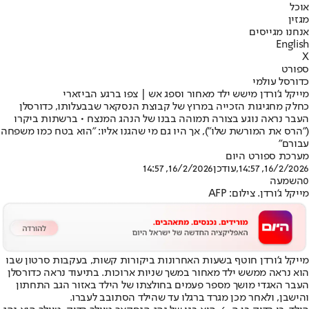
אוכל
מגזין
אנחנו מגייסים
English
X
ספורט
כדורסל עולמי
מייקל ג'ורדן מישש ילד מאחור וספג אש | צפו ברגע הביזארי
כחלק מחגיגות הזכייה במרוץ של קבוצת הנסקאר שבבעלותו, כדורסלן
העבר נראה נוגע בצורה תמוהה בבנו של הנהג המנצח • ברשתות ביקרו
("הרס את המורשת שלו"), אך היו גם מי שהגנו אליו: "הוא בטח כמו משפחה
עבורם"
מערכת ספורט היום
16/2/2026, 14:57
,עודכן
16/2/2026, 14:57
0
השמעה
מייקל ג'ורדן. צילום: AFP
מייקל ג'ורדן חוטף בשעות האחרונות ביקורות קשות, בעקבות סרטון שבו
הוא נראה ממשש ילד מאחור במשך שניות ארוכות. בתיעוד נראה כדורסלן
העבר האגדי מושך מספר פעמים בחולצתו של הילד באזור הגב התחתון
והישבן, ולאחר מכן מגרד ברגלו עד שהילד הסתובב לעברו.