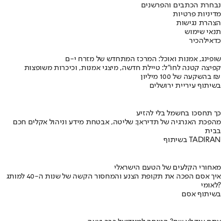
נבחרת הכתבים והפרשנים
מדיניות פרטיות
הצהרת נגישות
תנאי שימוש
כדאי
להכיר
שופינג, אמנות ואוכל: המרכז המתחדש של מזרח י-ם
קפיצה קטנה לחו"ל: טיילת חדשה, מיצגי אמנות, וכיכרות משופצות
בהשקעה של 100 מיליון ₪
בשיתוף עיריית ירושלים
כך תחסכו בחשמל בלי להזיע
מהפכת האנרגיה של תדיראן: שליטה, אבטחת מידע וניהול אקלים חכם
בבית
בשיתוף TADIRAN
מאחורי הקלעים של הטעם הישראלי
איך אסם הפכה את תקופת הצנע והמחסור הקשה של שנות ה-40 למותג
לאומי?
בשיתוף אסם