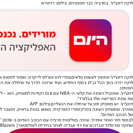
לוקה דונצ'יץ'. בסרביה כבר מפנטזים. צילום: רויטרס
לוקה דונצ'יץ' ממשיך לעשות פלאים
במדי לוס אנג'לס לייקרס, ואמור לתפוס 
לוקה יהיה בסך הכל בן 27 בסוף החודש, ועוד ארוכה הד
הפנומן.
דונצ'יץ', שמוביל העונה את קלעי ה-NBA עם 32.8 נקודות למשחק, הוא - לדברי אומיץ' - "מ
את עונת הפרישה שלו בבלגרד".
דונצ'יץ'. יש מספיק זמן עד שיתלה את הנעליים,צילום: AFP
אומיץ', שמשחק העונה במרקזפנדי הטורקית, נשמע בטוח בראיון, ומעבר לשבח
של הכוכב האדום".
לבסוף חזר ואמר אומיץ', שזכה באליפות סרביה עם הכוכב האדום ב-2018: "בסופו של דבר, זאת החלטה שרק לוקה יכול לקבל. בכוכב האדום בלגרד ישמחו מאוד אם זה יקרה. נחכה ונראה מה יקרה".
שחקני פורטלנד מברכים את דני אבדיה לאחר בחירתו לאולסטאר| Portland Trail Blazers