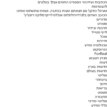
הכתבות ועידכוני הספורט החמים אצלך בטלגרם
להצטרפות
טעינו? נתקן! אם מצאתם טעות בכתבה, נשמח שתשתפו אותנו
הכוכב האדום בלגרד
יורוליג
לוס אנג'לס לייקרס
לוקה דונצ'יץ'
מדורים
ספורט
תרבות ובידור
לייף סטייל
אוכל
תיירות
טכנולוגיה ומדע
הורוסקופ
ForReal
מגזין השבוע
דעות
חדשות בארץ
חדשות בעולם
פוליטי
ביטחוני
חינוך
בריאות
משפט
תחבורה
פוליטי-מדיני
כללי ומידע