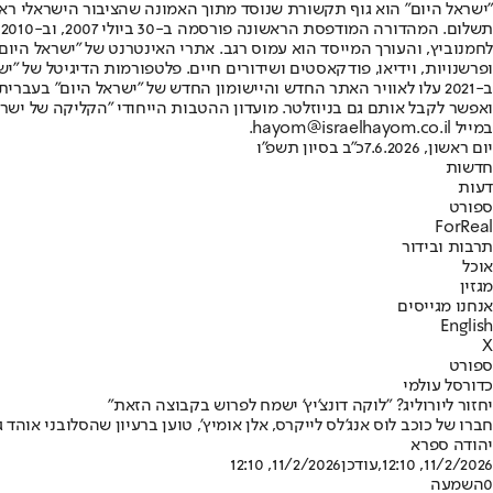
"ישראל היום" הוא גוף תקשורת שנוסד מתוך האמונה שהציבור הישראלי ראוי 
ת
ופרשנויות, וידיאו, פודקאסטים ושידורים חיים. פלטפורמות הדיגיטל של "ישרא
ב-2021 עלו לאוויר האתר החדש והיישומון החדש של "ישראל היום" בע
ואפשר לקבל אותם גם בניוזלטר. מועדון ההטבות הייחודי "הקליקה של ישרא
במייל hayom@israelhayom.co.il.
יום ראשון, 7.6.2026
כ"ב בסיון תשפ"ו
חדשות
דעות
ספורט
ForReal
תרבות ובידור
אוכל
מגזין
אנחנו מגייסים
English
X
ספורט
כדורסל עולמי
יחזור ליורוליג? "לוקה דונצ'יץ' ישמח לפרוש בקבוצה הזאת"
חברו של כוכב לוס אנג'לס לייקרס, אלן אומיץ', טוען ברעיון שהסלובני אוהד
יהודה ספרא
11/2/2026, 12:10
,עודכן
11/2/2026, 12:10
0
השמעה