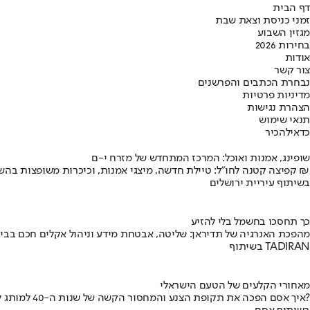
דף הבית
זמני כניסת וצאת שבת
מגזין השבוע
בחירות 2026
אודות
צור קשר
נבחרת הכתבים והפרשנים
מדיניות פרטיות
הצהרת נגישות
תנאי שימוש
כדאי
להכיר
שופינג, אמנות ואוכל: המרכז המתחדש של מזרח י-ם
קפיצה קטנה לחו"ל: טיילת חדשה, מיצגי אמנות, וכיכרות משופצות בהשקעה של 100 מיליון ₪
בשיתוף עיריית ירושלים
כך תחסכו בחשמל בלי להזיע
מהפכת האנרגיה של תדיראן: שליטה, אבטחת מידע וניהול אקלים חכם בבי
בשיתוף TADIRAN
מאחורי הקלעים של הטעם הישראלי
איך אסם הפכה את תקופת הצנע והמחסור הקשה של שנות ה-40 למותג לאומי?