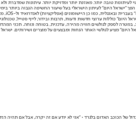
לעיתונות טובה יותר, מאוזנת יותר ומדויקת יותר. עיתונות שמדברת ולא צ
שלום. המהדורה המודפסת הראשונה פורסמה ב-30 ביולי 2007, וב-2010 הפך "ישראל היום" לעיתון הישראלי בעל שי
לחמנוביץ,
ל היום" כוללות ערוצי חדשות ודעות, תרבות ובידור, לייף סטייל, טכנולוגיה
ברית, במטרה לספק לגולשים חוויה מהירה, עדכנית, בטוחה ונוחה. תכני המה
ל היום" מציע לגולשי האתר הנחות ומבצעים על מוצרים ושירותים. ישראל 
 גדול של הכוכב האדום בלגרד • "אני לא יודע אם זה יקרה, אבל אם תהיה הזד