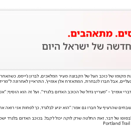
את מקומו של כוכב העל של הקבוצה מעיר המלאכים, לברון ג'יימס, כשהאחרון
רך עד שיתלה את הנעליים, אבל חברו לנבחרת, המתאזרח אלן אומיץ', התראיין לאחרונ
עריץ גדול של הכוכב האדום בלגרד
". ועל זה הוא הוסיף: "א
ים שהרעיף על חברו גם אמר: "הוא יגיע לבלגרד, כך לפחות אני רואה את ז