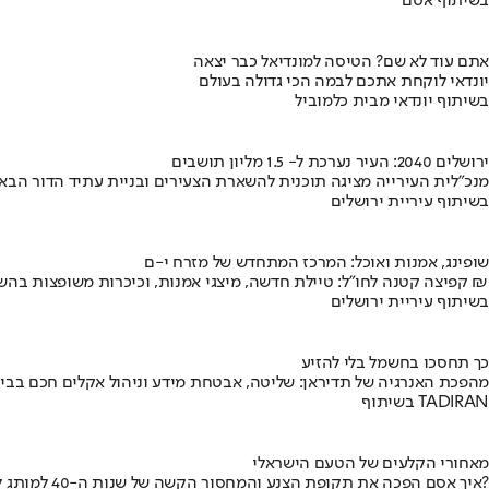
בשיתוף אסם
אתם עוד לא שם? הטיסה למונדיאל כבר יצאה
יונדאי לוקחת אתכם לבמה הכי גדולה בעולם
בשיתוף יונדאי מבית כלמוביל
ירושלים 2040: העיר נערכת ל- 1.5 מליון תושבים
מנכ"לית העירייה מציגה תוכנית להשארת הצעירים ובניית עתיד הדור הבא
בשיתוף עיריית ירושלים
שופינג, אמנות ואוכל: המרכז המתחדש של מזרח י-ם
קפיצה קטנה לחו"ל: טיילת חדשה, מיצגי אמנות, וכיכרות משופצות בהשקעה של 100 מיליון ₪
בשיתוף עיריית ירושלים
כך תחסכו בחשמל בלי להזיע
מהפכת האנרגיה של תדיראן: שליטה, אבטחת מידע וניהול אקלים חכם בבי
בשיתוף TADIRAN
מאחורי הקלעים של הטעם הישראלי
איך אסם הפכה את תקופת הצנע והמחסור הקשה של שנות ה-40 למותג לאומי?