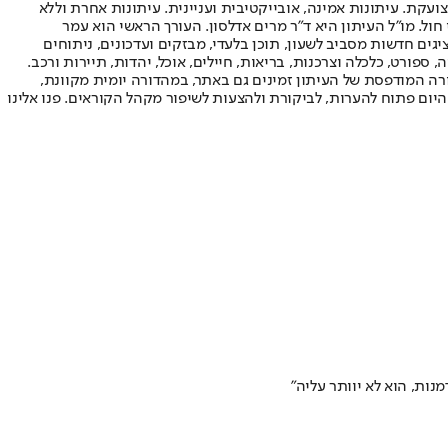
ועקת. עיתונות אמינה, אובייקטיבית ועניינית. עיתונות אחרת וללא
עור החשיפה הגבוה ביותר בימי חול. מו"ל העיתון היא ד"ר מרים אדלסון. העורך הראשי הוא עמר
 והעורך המייסד הוא עמוס רגב. אתרי האינטרנט של "ישראל היום" בעברית ובאנגלית, כמו כן היישומונים (אפליקציות) לאנדרואיד ול-iOS, מציגים חדשות מסביב לשעון, תוכן בלעדי, מבזקים ועדכונים, ניתוחים
, ספורט, כלכלה וצרכנות, בריאות, חיילים, אוכל, יהדות, תיירות ורכב.
דורה המודפסת של העיתון זמינים גם באתר, במהדורה יומית מקוונת,
היום פתוח להערות, לביקורת ולהצעות לשיפור מקהל הקוראים. פנו אלינו
מנות, הוא לא יוותר עליה"