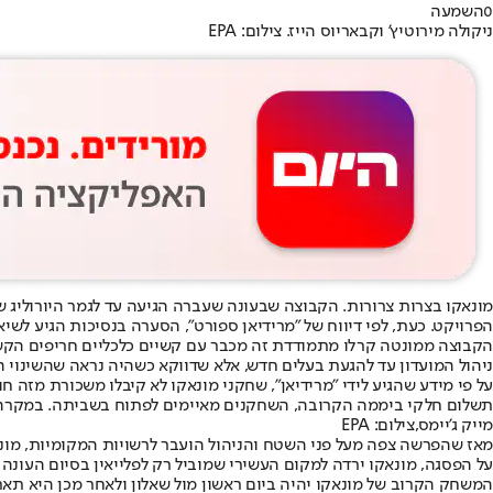
0
השמעה
ניקולה מירוטיץ' וקבאריוס הייז. צילום: EPA
מונאקו בצרות צרורות
. הקבוצה שבעונה שעברה הגיעה עד לגמר היורוליג שו
הפרויקט. כעת, לפי דיווח של "מרידיאן ספורט", הסערה בנסיכות הגיע לשיא
הקבוצה ממונטה קרלו מתמודדת זה מכבר עם קשיים כלכליים חריפים הקשורי
ניהול המועדון עד להגעת בעלים חדש, אלא שדווקא כשהיה נראה שהשינוי הז
על פי מידע שהגיע לידי "מרידיאן", שחקני מונאקו לא קיבלו משכורת מזה
תשלום חלקי ביממה הקרובה, השחקנים מאיימים לפתוח בשביתה. במקרה כ
מייק ג'יימס,צילום: EPA
מאז שהפרשה צפה מעל פני השטח והניהול הועבר לרשויות המקומיות, מונאק
על הפסגה, מונאקו ירדה למקום העשירי שמוביל רק לפלייאין בסיום העונה 
המשחק הקרוב של מונאקו יהיה ביום ראשון מול שאלון ולאחר מכן היא תאר