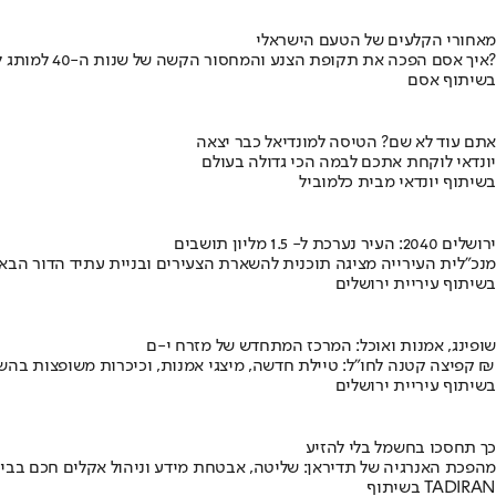
מאחורי הקלעים של הטעם הישראלי
איך אסם הפכה את תקופת הצנע והמחסור הקשה של שנות ה-40 למותג לאומי?
בשיתוף אסם
אתם עוד לא שם? הטיסה למונדיאל כבר יצאה
יונדאי לוקחת אתכם לבמה הכי גדולה בעולם
בשיתוף יונדאי מבית כלמוביל
ירושלים 2040: העיר נערכת ל- 1.5 מליון תושבים
מנכ"לית העירייה מציגה תוכנית להשארת הצעירים ובניית עתיד הדור הבא
בשיתוף עיריית ירושלים
שופינג, אמנות ואוכל: המרכז המתחדש של מזרח י-ם
קפיצה קטנה לחו"ל: טיילת חדשה, מיצגי אמנות, וכיכרות משופצות בהשקעה של 100 מיליון ₪
בשיתוף עיריית ירושלים
כך תחסכו בחשמל בלי להזיע
מהפכת האנרגיה של תדיראן: שליטה, אבטחת מידע וניהול אקלים חכם בבי
בשיתוף TADIRAN