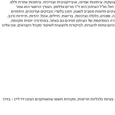
ועקת. עיתונות אמינה, אובייקטיבית ועניינית. עיתונות אחרת וללא
עור החשיפה הגבוה ביותר בימי חול. מו"ל העיתון היא ד"ר מרים אדלסון. העורך הראשי הוא עמר
 והעורך המייסד הוא עמוס רגב. אתרי האינטרנט של "ישראל היום" בעברית ובאנגלית, כמו כן היישומונים (אפליקציות) לאנדרואיד ול-iOS, מציגים חדשות מסביב לשעון, תוכן בלעדי, מבזקים ועדכונים, ניתוחים
, ספורט, כלכלה וצרכנות, בריאות, חיילים, אוכל, יהדות, תיירות ורכב.
דורה המודפסת של העיתון זמינים גם באתר, במהדורה יומית מקוונת,
היום פתוח להערות, לביקורת ולהצעות לשיפור מקהל הקוראים. פנו אלינו
עיות כלכליות חריפות, מקורות חשפו שהשחקנים הציבו דד ליין • בדרך