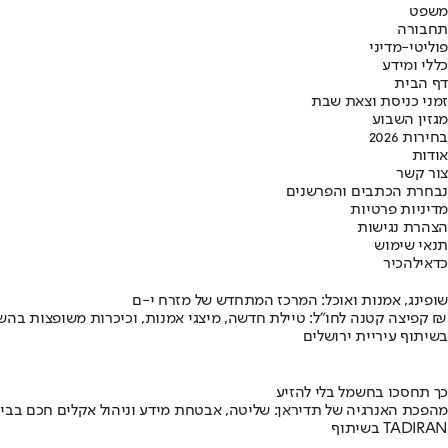
משפט
תחבורה
פוליטי-מדיני
כללי ומידע
דף הבית
זמני כניסת וצאת שבת
מגזין השבוע
בחירות 2026
אודות
צור קשר
נבחרת הכתבים והפרשנים
מדיניות פרטיות
הצהרת נגישות
תנאי שימוש
כדאי
להכיר
שופינג, אמנות ואוכל: המרכז המתחדש של מזרח י-ם
קפיצה קטנה לחו"ל: טיילת חדשה, מיצגי אמנות, וכיכרות משופצות בהשקעה של 100 מיליון ₪
בשיתוף עיריית ירושלים
כך תחסכו בחשמל בלי להזיע
מהפכת האנרגיה של תדיראן: שליטה, אבטחת מידע וניהול אקלים חכם בבי
בשיתוף TADIRAN