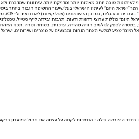
לעיתונות טובה יותר, מאוזנת יותר ומדויקת יותר. עיתונות שמדברת ולא צ
שלום. המהדורה המודפסת הראשונה פורסמה ב-30 ביולי 2007, וב-2010 הפך "ישראל היום" לעיתון הישראלי בעל שי
לחמנוביץ,
ל היום" כוללות ערוצי חדשות ודעות, תרבות ובידור, לייף סטייל, טכנולוגיה
ברית, במטרה לספק לגולשים חוויה מהירה, עדכנית, בטוחה ונוחה. תכני המה
ל היום" מציע לגולשי האתר הנחות ומבצעים על מוצרים ושירותים. ישראל 
 בחדר ההלבשה גדלה • הנסיכות לקחה על עצמה את ניהול המועדון ברקע ב