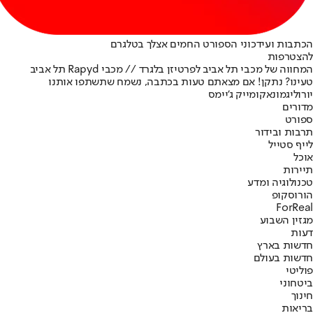
הכתבות ועידכוני הספורט החמים אצלך בטלגרם
להצטרפות
המחווה של מכבי תל אביב לפרטיזן בלגרד // מכבי Rapyd תל אביב
טעינו? נתקן! אם מצאתם טעות בכתבה, נשמח שתשתפו אותנו
יורוליג
מונאקו
מייק ג'יימס
מדורים
ספורט
תרבות ובידור
לייף סטייל
אוכל
תיירות
טכנולוגיה ומדע
הורוסקופ
ForReal
מגזין השבוע
דעות
חדשות בארץ
חדשות בעולם
פוליטי
ביטחוני
חינוך
בריאות