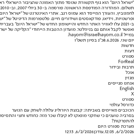
"ישראל היום" הוא גוף תקשורת שנוסד מתוך האמונה שהציבור הישראלי ראוי 
ת
ופרשנויות, וידיאו, פודקאסטים ושידורים חיים. פלטפורמות הדיגיטל של "ישרא
ב-2021 עלו לאוויר האתר החדש והיישומון החדש של "ישראל היום" בע
ואפשר לקבל אותם גם בניוזלטר. מועדון ההטבות הייחודי "הקליקה של ישרא
במייל hayom@israelhayom.co.il.
יום שני, 8.6.2026
כ"ג בסיון תשפ"ו
חדשות
דעות
ספורט
ForReal
תרבות ובידור
אוכל
מגזין
אנחנו מגייסים
English
X
ספורט
כדורסל עולמי
הכוכבים מאיימים בשביתה: קבוצת היורוליג עלולה לשחק עם הנוער
בסרביה טוענים כי שחקני מונאקו לא קיבלו שכר מזה כחודש וחצי והתסיסה
להתפרקות?
מערכת ספורט היום
6/2/2026, 12:05
,עודכן
6/2/2026, 12:13