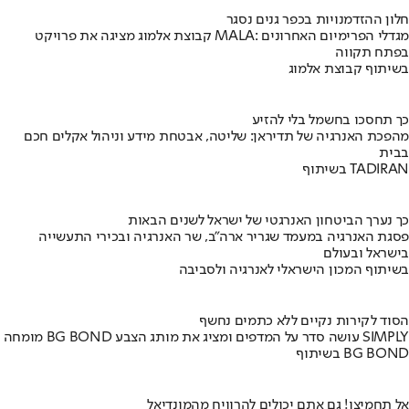
חלון ההזדמנויות בכפר גנים נסגר
קבוצת אלמוג מציגה את פרויקט MALA: מגדלי הפרימיום האחרונים
בפתח תקווה
בשיתוף קבוצת אלמוג
כך תחסכו בחשמל בלי להזיע
מהפכת האנרגיה של תדיראן: שליטה, אבטחת מידע וניהול אקלים חכם
בבית
בשיתוף TADIRAN
כך נערך הביטחון האנרגטי של ישראל לשנים הבאות
פסגת האנרגיה במעמד שגריר ארה"ב, שר האנרגיה ובכירי התעשייה
בישראל ובעולם
בשיתוף המכון הישראלי לאנרגיה ולסביבה
הסוד לקירות נקיים ללא כתמים נחשף
מומחה BG BOND עושה סדר על המדפים ומציג את מותג הצבע SIMPLY
בשיתוף BG BOND
אל תחמיצו! גם אתם יכולים להרוויח מהמונדיאל