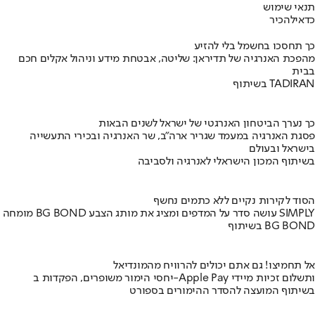
תנאי שימוש
כדאי
להכיר
כך תחסכו בחשמל בלי להזיע
מהפכת האנרגיה של תדיראן: שליטה, אבטחת מידע וניהול אקלים חכם
בבית
בשיתוף TADIRAN
כך נערך הביטחון האנרגטי של ישראל לשנים הבאות
פסגת האנרגיה במעמד שגריר ארה"ב, שר האנרגיה ובכירי התעשייה
בישראל ובעולם
בשיתוף המכון הישראלי לאנרגיה ולסביבה
הסוד לקירות נקיים ללא כתמים נחשף
מומחה BG BOND עושה סדר על המדפים ומציג את מותג הצבע SIMPLY
בשיתוף BG BOND
אל תחמיצו! גם אתם יכולים להרוויח מהמונדיאל
יחסי הימור משופרים, הפקדות ב-Apple Pay ותשלום זכיות מיידי
בשיתוף המועצה להסדר ההימורים בספורט