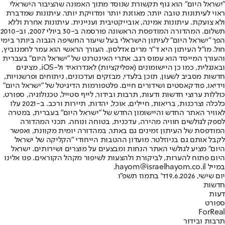
"ישראל היום" הוא גוף תקשורת שנוסד מתוך האמונה שהציבור הישראלי
ראוי לעיתונות טובה יותר, מאוזנת יותר ומדויקת יותר. עיתונות שמדברת
ולא צועקת. עיתונות אמינה, אובייקטיבית ועניינית. עיתונות אחרת וללא
תשלום. המהדורה המודפסת הראשונה פורסמה ב-30 ביולי 2007, וב-2010
הפך "ישראל היום" לעיתון הישראלי בעל שיעור החשיפה הגבוה ביותר בימי
חול. מו"ל העיתון היא ד"ר מרים אדלסון. העורך הראשי הוא עמר לחמנוביץ,
והעורך המייסד הוא עמוס רגב. אתרי האינטרנט של "ישראל היום" בעברית
ובאנגלית, כמו כן היישומונים (אפליקציות) לאנדרואיד ול-iOS, מציגים
חדשות מסביב לשעון, תוכן בלעדי, מבזקים ועדכונים, ניתוחים ופרשנויות,
וידיאו, פודקאסטים ושידורים חיים. פלטפורמות הדיגיטל של "ישראל היום"
כוללות ערוצי חדשות ודעות, תרבות ובידור, לייף סטייל, טכנולוגיה, ספורט,
כלכלה וצרכנות, בריאות, חיילים, אוכל, יהדות, תיירות ורכב. ב-2021 עלו
לאוויר האתר החדש והיישומון החדש של "ישראל היום" בעברית, במטרה
לספק לגולשים חוויה מהירה, עדכנית, בטוחה ונוחה. תכני המהדורה
המודפסת של העיתון זמינים גם באתר, במהדורה יומית מקוונת, ואפשר
לקבל אותם גם בניוזלטר. מועדון ההטבות הייחודי "הקליקה של ישראל
היום" מציע לגולשי האתר הנחות ומבצעים על מוצרים ושירותים. ישראל
היום פתוח להערות, לביקורת ולהצעות לשיפור מקהל הקוראים. פנו אלינו
במייל hayom@israelhayom.co.il.
יום שישי, 19.6.2026
ד' בתמוז תשפ"ו
חדשות
דעות
ספורט
ForReal
תרבות ובידור