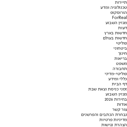
תיירות
טכנולוגיה ומדע
הורוסקופ
ForReal
מגזין השבוע
דעות
חדשות בארץ
חדשות בעולם
פוליטי
ביטחוני
חינוך
בריאות
משפט
תחבורה
פוליטי-מדיני
כללי ומידע
דף הבית
זמני כניסת וצאת שבת
מגזין השבוע
בחירות 2026
אודות
צור קשר
נבחרת הכתבים והפרשנים
מדיניות פרטיות
הצהרת נגישות