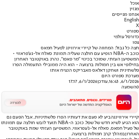
אוכל
מגזין
אנחנו מגייסים
English
X
ספורט
כדורסל עולמי
צפו
חצה כל גבול: המחווה של קיירי אירווינג לפעיל חמאס
כוכב ה-NBA הופיע עם חולצה שעליה תמונת סאלח אל-גע'פראווי •
המשפיען העזתי, שמוכר בכינוי "מר פאפו", נהרג באוקטובר האחרון
בחילופי אש בין חמולות ברצועה • הוא היה ממובילי התעמולה הפרו
פלשתינית ושחקן דאלאס מאבריקס הנציח אותו
מערכת ספורט היום
6/1/2026, 16:43
,עודכן
6/1/2026, 17:17
0
השמעה
קיירי אירווינג
הביע לא פעם את דעותיו הפרו פלשתיניות, אבל הפעם גם
הוא הגיע לשיא חדש של שפל. כוכב ה-NBA תועד לובש חולצה עם תמונתו
של פעיל חמאס, סאלח אל-ג'עפראווי, המשפיען העזתי ש
מת באוקטובר
האחרון
במהלך קרב חמולות ברצועה.