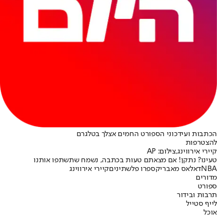
הכתבות ועידכוני הספורט החמים אצלך בטלגרם
להצטרפות
קיירי אירווינג,צילום: AP
טעינו? נתקן! אם מצאתם טעות בכתבה, נשמח שתשתפו אותנו
NBA
דאלאס מאבריקס
פרו פלשתינים
קיירי אירווינג
מדורים
ספורט
תרבות ובידור
לייף סטייל
אוכל