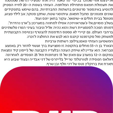
אל-ג'עפראווי שמוכר בכינוי "מר פאפו" היה אחד מפעילי הרשת שפמפמו
את תעמולת חמאס מתחילת המלחמה. העזתי בשנות ה-20 לחייו הספיק
להופיע באינספור סרטונים ברשתות החברתיות, בהם שימש בתפקידים
שונים ומגוונים: מחבל חמאס, עיתונאי שטח, שחקן סנוקר, אב לילד פצוע,
מטופל בבית חולים א-שיפאא', עקור בחאן יונס ועוד.
בשלב מסוים,
אל-ג'עפראווי
זכה אפילו למחווה במערכון ב"ארץ נהדרת".
דמותו הפכה לסנסציית רשת והוא נהיה אליל וגיבור בעיני הפרו פלשתינים
ברחבי העולם. גם קיירי לא פספס הזדמנות להצטרף ובטיסה הקבוצתית
למשחק מול סקרמנטו קינגס הוא לבש את החולצה לזכרו.
המשפיען העזתי פאפו,צילום: רשתות ערביות
הגארד בן ה-33 מחלים בתקופה זו מפציעת ברך ועשוי לחזור רק באמצע
פברואר. הוא עדיין לא שיחק העונה ובלעדיו הקבוצה של ג'ייסון קיד נמצאת
במקום ה-12 במערב עם מאזן של 13 ניצחונות מול 23 הפסדים. לאחרונה
דאלאס הפסידה לפורטלנד טרייל בלייזרס של דני אבדיה ובעוד שבוע היא
תארח את ברוקלין נטס של דני וולף ובן שרף.