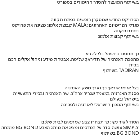
בשיתוף המועצה להסדר ההימורים בספורט
הפרויקט החדש שמסקרן רוכשים בפתח תקווה
קבוצת אלמוג מציגה את פרויקט MALA: מגדלי הפרימיום האחרונים
בפתח תקווה
בשיתוף קבוצת אלמוג
כך תחסכו בחשמל בלי להזיע
מהפכת האנרגיה של תדיראן: שליטה, אבטחת מידע וניהול אקלים חכם
בבית
בשיתוף TADIRAN
בצל איומי איראן: כך נערך משק האנרגיה
פסגת האנרגיה במעמד שגריר ארה"ב, שר האנרגיה ובכירי התעשייה
בישראל ובעולם
בשיתוף המכון הישראלי לאנרגיה ולסביבה
הסוד לקיר נקי: כך תבחרו צבע שמתאים לבית שלכם
מומחה BG BOND עושה סדר על המדפים ומציג את מותג הצבע SIMPLY
בשיתוף BG BOND