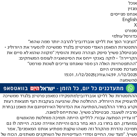
אוכל
מגזין
אנחנו מגייסים
English
X
ספורט
כדורסל עולמי
"הציבור הפך את ז'ליקו אוברדוביץ' להרבה יותר ממה שהוא"
התפטרות המאמן האגדי מפרטיזן בלגרד ממשיכה להסעיר את היורוליג •
סבטיסלב פשיץ' סיפק הצהרה נועזת והוסיף: "מקווה שהוא לא סיים את
הקריירה" • לוקה באנקי ייחס את הסיטואציה לעומס המשחקים:
"ההתפטרויות האלה הן מסר שאנחנו צריכים לשנות פורמט"
מערכת ספורט היום
1/12/2025, 14:59
,עודכן
1/12/2025, 15:01
0
השמעה
ההתפטרות של ז'ליקו אוברדוביץ'
מתפקידו כמאמן פרטיזן בלגרד ממשיכה
להעסיק את היורוליג. ההחלטה שלו, שהגיעה בעקבות רצף תוצאות רעות
וקרע בחדר ההלבשה,
הפתיעה את הכדורסל האירופי
וגם את מאמן נבחרת
סרביה לשעבר, סבטיסלב פשיץ', שהתייחס לסאגה.
"זו עדיין הפתעה עבורי. לז'ליקו הייתה תמיכה מוחלטת מהאנשים
במועדון, הם בחרו בו, הוא בחר בהם והייתה אווירה טובה. הייתה לו גם
תמיכה נהדרת מהקהל וזה משהו שקצת מפתיע אותנו המאמנים", אמר
פשיץ'. "מצד שני, החיים וסדרי העדיפויות של השחקנים משתנים, הכוח של