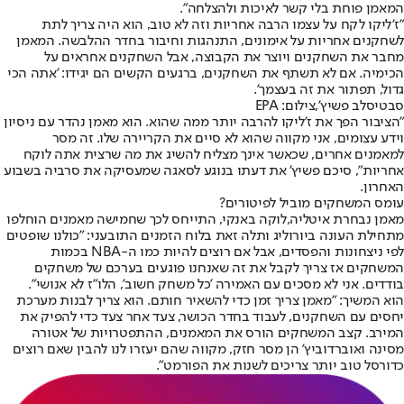
המאמן פוחת בלי קשר לאיכות ולהצלחה".
"ז'ליקו לקח על עצמו הרבה אחריות וזה לא טוב, הוא היה צריך לתת
לשחקנים אחריות על אימונים, התנהגות וחיבור בחדר ההלבשה. המאמן
מחבר את השחקנים ויוצר את הקבוצה, אבל השחקנים אחראים על
הכימיה. אם לא תשתף את השחקנים, ברגעים הקשים הם יגידו: 'אתה הכי
גדול, תפתור את זה בעצמך'.
סבטיסלב פשיץ',צילום: EPA
"הציבור הפך את ז'ליקו ל
הרבה יותר ממה שהוא
. הוא מאמן נהדר עם ניסיון
וידע עצומים, אני מקווה שהוא לא סיים את הקריירה שלו. זה מסר
למאמנים אחרים, שכאשר אינך מצליח להשיג את מה שרצית אתה לוקח
אחריות", סיכם פשיץ' את דעתו בנוגע לסאגה שמעסיקה את סרביה בשבוע
האחרון.
עומס המשחקים מוביל לפיטורים?
מאמן נבחרת איטליה,
לוקה באנקי
, התייחס לכך שחמישה מאמנים הוחלפו
מתחילת העונה ביורוליג ותלה זאת בלוח הזמנים התובעני: "כולנו שופטים
לפי ניצחונות והפסדים, אבל אם רוצים להיות כמו ה-NBA בכמות
המשחקים אז צריך לקבל את זה שאנחנו פוגעים בערכם של משחקים
בודדים. אני לא מסכים עם האמירה 'כל משחק חשוב', הלו"ז לא אנושי".
הוא המשיך: "מאמן צריך זמן כדי להשאיר חותם. הוא צריך לבנות מערכת
יחסים עם השחקנים, לעבוד בחדר הכושר, צעד אחר צעד כדי להפיק את
המירב. קצב המשחקים הורס את המאמנים, ההתפטרויות של אטורה
מסינה ואוברדוביץ' הן מסר חזק, מקווה שהם יעזרו לנו להבין שאם רוצים
כדורסל טוב יותר צריכים לשנות את הפורמט".