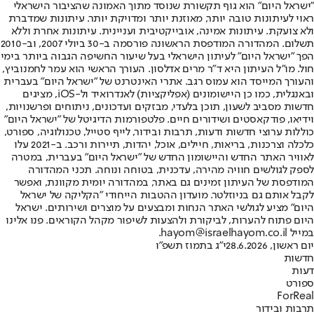
"ישראל היום" הוא גוף תקשורת שנוסד מתוך האמונה שהציבור הישראלי
ראוי לעיתונות טובה יותר, מאוזנת יותר ומדויקת יותר. עיתונות שמדברת
ולא צועקת. עיתונות אמינה, אובייקטיבית ועניינית. עיתונות אחרת וללא
תשלום. המהדורה המודפסת הראשונה פורסמה ב-30 ביולי 2007, וב-2010
הפך "ישראל היום" לעיתון הישראלי בעל שיעור החשיפה הגבוה ביותר בימי
חול. מו"ל העיתון היא ד"ר מרים אדלסון. העורך הראשי הוא עמר לחמנוביץ,
והעורך המייסד הוא עמוס רגב. אתרי האינטרנט של "ישראל היום" בעברית
ובאנגלית, כמו כן היישומונים (אפליקציות) לאנדרואיד ול-iOS, מציגים
חדשות מסביב לשעון, תוכן בלעדי, מבזקים ועדכונים, ניתוחים ופרשנויות,
וידיאו, פודקאסטים ושידורים חיים. פלטפורמות הדיגיטל של "ישראל היום"
כוללות ערוצי חדשות ודעות, תרבות ובידור, לייף סטייל, טכנולוגיה, ספורט,
כלכלה וצרכנות, בריאות, חיילים, אוכל, יהדות, תיירות ורכב. ב-2021 עלו
לאוויר האתר החדש והיישומון החדש של "ישראל היום" בעברית, במטרה
לספק לגולשים חוויה מהירה, עדכנית, בטוחה ונוחה. תכני המהדורה
המודפסת של העיתון זמינים גם באתר, במהדורה יומית מקוונת, ואפשר
לקבל אותם גם בניוזלטר. מועדון ההטבות הייחודי "הקליקה של ישראל
היום" מציע לגולשי האתר הנחות ומבצעים על מוצרים ושירותים. ישראל
היום פתוח להערות, לביקורת ולהצעות לשיפור מקהל הקוראים. פנו אלינו
במייל hayom@israelhayom.co.il.
יום ראשון, 28.6.2026
י"ג בתמוז תשפ"ו
חדשות
דעות
ספורט
ForReal
תרבות ובידור