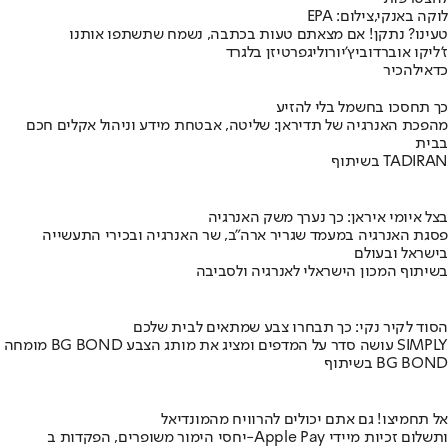
לוקה באנקי,צילום: EPA
טעינו? נתקן! אם מצאתם טעות בכתבה, נשמח שתשתפו אותנו
ז'ליקו אוברדוביץ'
יורוליג
פרטיזן בלגרד
כדאי
להכיר
כך תחסכו בחשמל בלי להזיע
מהפכת האנרגיה של תדיראן: שליטה, אבטחת מידע וניהול אקלים חכם
בבית
בשיתוף TADIRAN
בצל איומי איראן: כך נערך משק האנרגיה
פסגת האנרגיה במעמד שגריר ארה"ב, שר האנרגיה ובכירי התעשייה
בישראל ובעולם
בשיתוף המכון הישראלי לאנרגיה ולסביבה
הסוד לקיר נקי: כך תבחרו צבע שמתאים לבית שלכם
מומחה BG BOND עושה סדר על המדפים ומציג את מותג הצבע SIMPLY
בשיתוף BG BOND
אל תחמיצו! גם אתם יכולים להרוויח מהמונדיאל
יחסי הימור משופרים, הפקדות ב-Apple Pay ותשלום זכיות מיידי