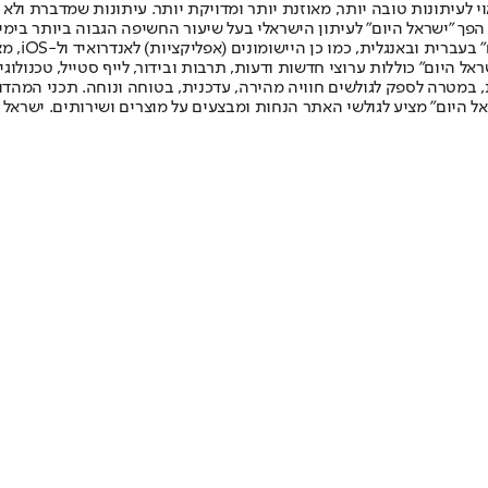
לעיתונות טובה יותר, מאוזנת יותר ומדויקת יותר. עיתונות שמדברת ולא צ
שלום. המהדורה המודפסת הראשונה פורסמה ב-30 ביולי 2007, וב-2010 הפך "ישראל היום" לעיתון הישראלי בעל שי
לחמנוביץ,
ל היום" כוללות ערוצי חדשות ודעות, תרבות ובידור, לייף סטייל, טכנולוגיה
ברית, במטרה לספק לגולשים חוויה מהירה, עדכנית, בטוחה ונוחה. תכני המה
ל היום" מציע לגולשי האתר הנחות ומבצעים על מוצרים ושירותים. ישראל 