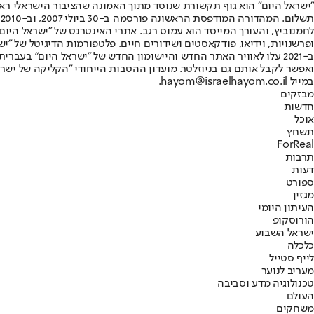
"ישראל היום" הוא גוף תקשורת שנוסד מתוך האמונה שהציבור הישראלי ראוי 
ת
ופרשנויות, וידיאו, פודקאסטים ושידורים חיים. פלטפורמות הדיגיטל של "ישרא
ב-2021 עלו לאוויר האתר החדש והיישומון החדש של "ישראל היום" בע
ואפשר לקבל אותם גם בניוזלטר. מועדון ההטבות הייחודי "הקליקה של ישרא
במייל hayom@israelhayom.co.il.
מבזקים
חדשות
אוכל
תשחץ
ForReal
תרבות
דעות
ספורט
מגזין
העיתון היומי
הורוסקופ
ישראל השבוע
כלכלה
לייף סטייל
מעריב לנוער
טכנולוגיה מדע וסביבה
העולם
משחקים