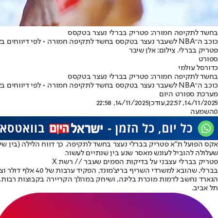
בחשד לתקיפה חמורה: פטריק בברלי נעצר בטקסס
כוכב ה־NBA לשעבר נעצר בטקסס בחשד לתקיפה חמורה • לפי דיווחים בארה"ב נקבעה ערבות של 40 אלף דולר • הגארד הוותיק, ששיחק גם בהפועל תל אביב, צפוי להשתחרר בהמשך היום
פטריק בברלי. צילום: אלן שיבר
ספורט
כדורסל עולמי
בחשד לתקיפה חמורה: פטריק בברלי נעצר בטקסס
כוכב ה־NBA לשעבר נעצר בטקסס בחשד לתקיפה חמורה • לפי דיווחים בארה"ב נקבעה ערבות של 40 אלף דולר • הגארד הוותיק, ששיחק גם בהפועל תל אביב, צפוי להשתחרר בהמשך היום
מערכת ספורט היום
14/11/2025, 22:57
,עודכן
14/11/2025, 22:58
0
השמעה
אקס הפועל ת"א פטריק בברלי נעצר בחשד לתקיפה. כך דווח הלילה (בין שישי לשבת ב-Z
שעלולה להוביל לעונש מאסר שנע בין שנתיים לעשור.
פטריק בברלי עצבני על בדיקות הסמים שעבר // רשת X
בברלי, שהובא למשרדי השריף בריצ'מונד, הפקיד ערבות של 40 אלף דולר וצפוי להשתחרר עוד במהלך היום.
תל אביב.