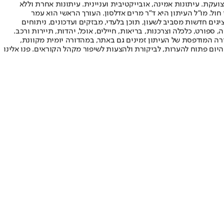
ועקת. עיתונות אמינה, אובייקטיבית ועניינית. עיתונות אחרת וללא
עור החשיפה הגבוה ביותר בימי חול. מו"ל העיתון היא ד"ר מרים אדלסון. העורך הראשי הוא עמר
 והעורך המייסד הוא עמוס רגב. אתרי האינטרנט של "ישראל היום" בעברית ובאנגלית, כמו כן היישומונים (אפליקציות) לאנדרואיד ול-iOS, מציגים חדשות מסביב לשעון, תוכן בלעדי, מבזקים ועדכונים, ניתוחים
, ספורט, כלכלה וצרכנות, בריאות, חיילים, אוכל, יהדות, תיירות ורכב.
דורה המודפסת של העיתון זמינים גם באתר, במהדורה יומית מקוונת,
היום פתוח להערות, לביקורת ולהצעות לשיפור מקהל הקוראים. פנו אלינו