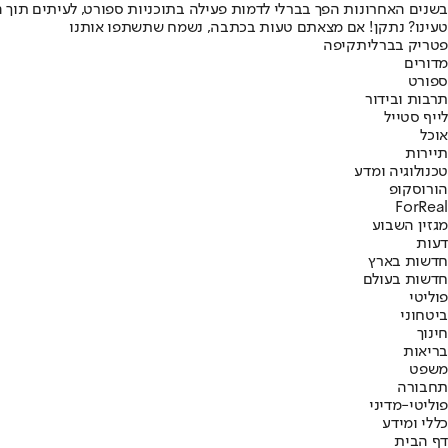
בשנים האחרונות הפך בברלי לדמות פעילה בתוכניות ספורט, לעיתים תוך הת
טעינו? נתקן! אם מצאתם טעות בכתבה, נשמח שתשתפו אותנו
פטריק בברלי
תקיפה
מדורים
ספורט
תרבות ובידור
לייף סטייל
אוכל
תיירות
טכנולוגיה ומדע
הורוסקופ
ForReal
מגזין השבוע
דעות
חדשות בארץ
חדשות בעולם
פוליטי
ביטחוני
חינוך
בריאות
משפט
תחבורה
פוליטי-מדיני
כללי ומידע
דף הבית