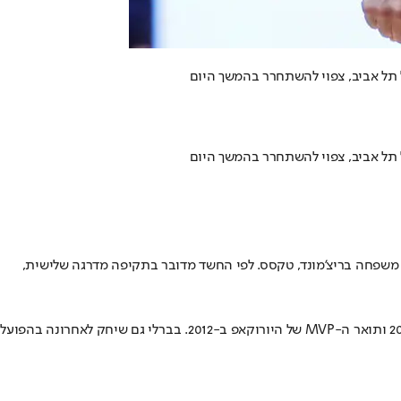
ן משפחה בריצ'מונד, טקסס. לפי החשד מדובר בתקיפה מדרגה שלישית,
הגארד נחשב לדמות מוכרת בליגה, ושיחק במהלך הקריירה בקבוצות רבות. מחוץ ל-NBA צבר הישגים משמעותיים, בהם זכייה בגביע הרוסי לשנת 2011 ותואר ה-MVP של היורוקאפ ב-2012. בברלי גם שיחק לאחרונה בהפועל