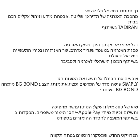
כך תחסכו בחשמל בלי להזיע
מהפכת האנרגיה של תדיראן: שליטה, אבטחת מידע וניהול אקלים חכם
בבית
בשיתוף TADIRAN
בצל איומי איראן: כך נערך משק האנרגיה
פסגת האנרגיה במעמד שגריר ארה"ב, שר האנרגיה ובכירי התעשייה
בישראל ובעולם
בשיתוף המכון הישראלי לאנרגיה ולסביבה
צובעים את הבית? אל תעשו את הטעות הזו
מומחה BG BOND עושה סדר על המדפים ומציג את מותג הצבע SIMPLY
בשיתוף BG BOND
שיא של 600 מיליון שקל: הטוטו עושה מהפיכה
יחסי הימור משופרים, הפקדות ב-Apple Pay ותשלום זכיות מיידי
בשיתוף המועצה להסדר ההימורים בספורט
הפרויקט החדש שמסקרן רוכשים בפתח תקווה