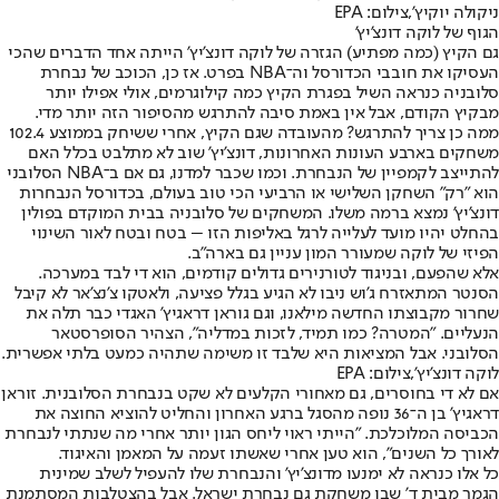
ניקולה יוקיץ',צילום: EPA
הגוף של לוקה דונצ'יץ'
גם הקיץ (כמה מפתיע) הגזרה של לוקה דונצ'יץ' הייתה אחד הדברים שהכי
העסיקו את חובבי הכדורסל וה־NBA בפרט. אז כן, הכוכב של נבחרת
סלובניה כנראה השיל בפגרת הקיץ כמה קילוגרמים, אולי אפילו יותר
מבקיץ הקודם, אבל אין באמת סיבה להתרגש מהסיפור הזה יותר מדי.
ממה כן צריך להתרגש? מהעובדה שגם הקיץ, אחרי ששיחק בממוצע 102.4
משחקים בארבע העונות האחרונות, דונצ'יץ' שוב לא מתלבט בכלל האם
להתייצב לקמפיין של הנבחרת. וכמו שכבר למדנו, גם אם ב־NBA הסלובני
הוא "רק" השחקן השלישי או הרביעי הכי טוב בעולם, בכדורסל הנבחרות
דונצ'יץ' נמצא ברמה משלו. המשחקים של סלובניה בבית המוקדם בפולין
בהחלט יהיו מועד לעלייה לרגל באליפות הזו – בטח ובטח לאור השינוי
הפיזי של לוקה שמעורר המון עניין גם בארה"ב.
אלא שהפעם, ובניגוד לטורנירים גדולים קודמים, הוא די לבד במערכה.
הסנטר המתאזרח ג'וש ניבו לא הגיע בגלל פציעה, ולאטקו צ'נצ'אר לא קיבל
שחרור מקבוצתו החדשה מילאנו, וגם גוראן דראגיץ' האגדי כבר תלה את
הנעליים. "המטרה? כמו תמיד, לזכות במדליה", הצהיר הסופרסטאר
הסלובני. אבל המציאות היא שלבד זו משימה שתהיה כמעט בלתי אפשרית.
לוקה דונצ'יץ',צילום: EPA
אם לא די בחוסרים, גם מאחורי הקלעים לא שקט בנבחרת הסלובנית. זוראן
דראגיץ' בן ה־36 נופה מהסגל ברגע האחרון והחליט להוציא החוצה את
הכביסה המלוכלכת. "הייתי ראוי ליחס הגון יותר אחרי מה שנתתי לנבחרת
לאורך כל השנים", הוא טען אחרי שאשתו זעמה על המאמן והאיגוד.
כל אלו כנראה לא ימנעו מדונצ'יץ' והנבחרת שלו להעפיל לשלב שמינית
הגמר מבית ד' שבו משחקת גם נבחרת ישראל. אבל בהצטלבות המסתמנת