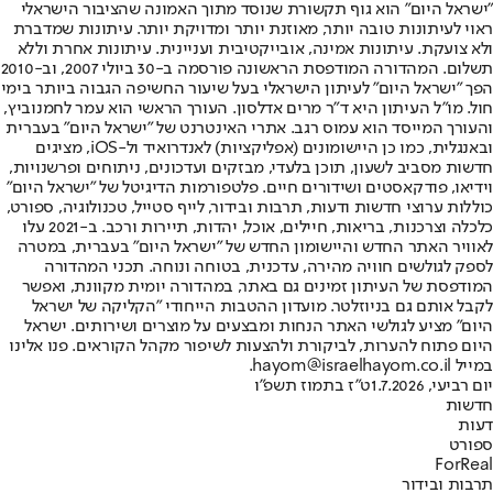
"ישראל היום" הוא גוף תקשורת שנוסד מתוך האמונה שהציבור הישראלי
ראוי לעיתונות טובה יותר, מאוזנת יותר ומדויקת יותר. עיתונות שמדברת
ולא צועקת. עיתונות אמינה, אובייקטיבית ועניינית. עיתונות אחרת וללא
תשלום. המהדורה המודפסת הראשונה פורסמה ב-30 ביולי 2007, וב-2010
הפך "ישראל היום" לעיתון הישראלי בעל שיעור החשיפה הגבוה ביותר בימי
חול. מו"ל העיתון היא ד"ר מרים אדלסון. העורך הראשי הוא עמר לחמנוביץ,
והעורך המייסד הוא עמוס רגב. אתרי האינטרנט של "ישראל היום" בעברית
ובאנגלית, כמו כן היישומונים (אפליקציות) לאנדרואיד ול-iOS, מציגים
חדשות מסביב לשעון, תוכן בלעדי, מבזקים ועדכונים, ניתוחים ופרשנויות,
וידיאו, פודקאסטים ושידורים חיים. פלטפורמות הדיגיטל של "ישראל היום"
כוללות ערוצי חדשות ודעות, תרבות ובידור, לייף סטייל, טכנולוגיה, ספורט,
כלכלה וצרכנות, בריאות, חיילים, אוכל, יהדות, תיירות ורכב. ב-2021 עלו
לאוויר האתר החדש והיישומון החדש של "ישראל היום" בעברית, במטרה
לספק לגולשים חוויה מהירה, עדכנית, בטוחה ונוחה. תכני המהדורה
המודפסת של העיתון זמינים גם באתר, במהדורה יומית מקוונת, ואפשר
לקבל אותם גם בניוזלטר. מועדון ההטבות הייחודי "הקליקה של ישראל
היום" מציע לגולשי האתר הנחות ומבצעים על מוצרים ושירותים. ישראל
היום פתוח להערות, לביקורת ולהצעות לשיפור מקהל הקוראים. פנו אלינו
במייל hayom@israelhayom.co.il.
יום רביעי, 1.7.2026
ט"ז בתמוז תשפ"ו
חדשות
דעות
ספורט
ForReal
תרבות ובידור