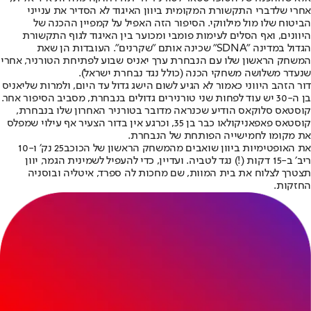
אחרי שלדברי התקשורת המקומית ביוון האיגוד לא הסדיר את ענייני
הביטוח שלו מול מילווקי. הסיפור הזה האפיל על קמפיין ההכנה של
היוונים, ואף הסלים לעימות פומבי ומכוער בין האיגוד לגוף התקשורת
הגדול במדינה "SDNA" שכינה אותם "שקרנים". העובדות הן שאת
המשחק הראשון שלו עם הנבחרת ערך יאניס שבוע לפתיחת הטורניר, אחרי
שנעדר משלושה משחקי הכנה (כולל נגד נבחרת ישראל).
דור הזהב היווני כאמור לא הגיע לשום הישג גדול עד היום, ולמרות שליאניס
בן ה-30 יש עוד לפחות שני טורנירים גדולים בנבחרת, מסביב הסיפור אחר.
קוסטאס סלוקאס הודיע שכנראה מדובר בטורניר האחרון שלו בנבחרת,
קוסטאס פאפאניקולאו כבר בן 35, וכרגע אין בדור הצעיר אף עילוי שמפלס
את מקומו לחמישייה הפותחת של הנבחרת.
את האופטימיות ביוון שואבים מהמשחק הראשון של הכוכב
25 נק׳ ו-10
ריב׳ ב-15 דקות (!) נגד לטביה. ועדיין, כדי להעפיל לשמינית הגמר, יוון
תצטרך לצלוח את בית המוות, שם מחכות לה ספרד, איטליה ובוסניה
החזקות.