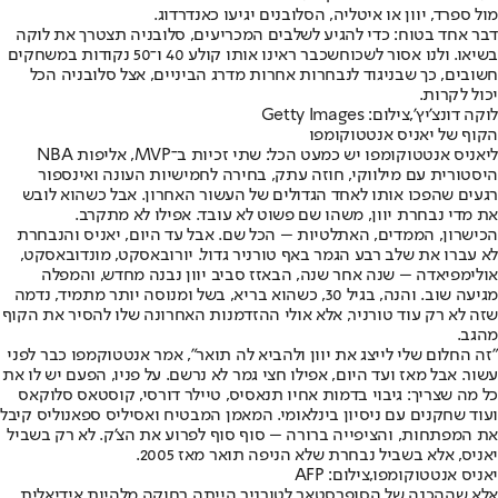
מול ספרד, יוון או איטליה, הסלובנים יגיעו כאנדרדוג.
דבר אחד בטוח: כדי להגיע לשלבים המכריעים, סלובניה תצטרך את לוקה
בשיאו. ולנו אסור לשכוח
שכבר ראינו אותו קולע 40 ו־50 נקודות במשחקים
חשובים
, כך שבניגוד לנבחרות אחרות מדרג הביניים, אצל סלובניה הכל
יכול לקרות.
לוקה דונצ'יץ',צילום: Getty Images
הקוף של יאניס אנטטוקומפו
ליאניס אנטטוקומפו יש כמעט הכל: שתי זכיות ב־MVP, אליפות NBA
היסטורית עם מילווקי, חוזה עתק, בחירה לחמישיות העונה ואינספור
רגעים שהפכו אותו לאחד הגדולים של העשור האחרון. אבל כשהוא לובש
את מדי נבחרת יוון, משהו שם פשוט לא עובד. אפילו לא מתקרב.
הכישרון, הממדים, האתלטיות – הכל שם. אבל עד היום, יאניס והנבחרת
לא עברו את שלב רבע הגמר באף טורניר גדול. יורובאסקט, מונדובאסקט,
אולימפיאדה – שנה אחר שנה, הבאזז סביב יוון נבנה מחדש, והמפלה
מגיעה שוב. והנה, בגיל 30, כשהוא בריא, בשל ומנוסה יותר מתמיד, נדמה
שזה לא רק עוד טורניר, אלא אולי ההזדמנות האחרונה שלו להסיר את הקוף
מהגב.
"זה החלום שלי לייצג את יוון ולהביא לה תואר", אמר אנטטוקמפו כבר לפני
עשור. אבל מאז ועד היום, אפילו חצי גמר לא נרשם. על פניו, הפעם יש לו את
כל מה שצריך: גיבוי בדמות אחיו תנאסיס, טיילר דורסי, קוסטאס סלוקאס
ועוד שחקנים עם ניסיון בינלאומי. המאמן המבטיח ואסיליס ספאנוליס קיבל
את המפתחות, והציפייה ברורה – סוף סוף לפרוע את הצ'ק. לא רק בשביל
יאניס, אלא בשביל נבחרת שלא הניפה תואר מאז 2005.
יאניס אנטטוקומפו,צילום: AFP
אלא שההכנה של הסופרסטאר לטורניר הייתה רחוקה מלהיות אידיאלית,