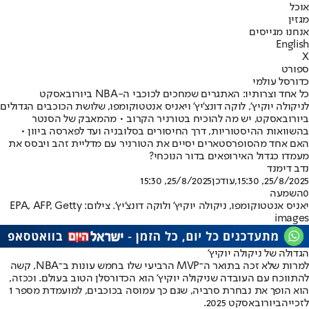
אוכל
מגזין
אנחנו מגייסים
English
X
ספורט
כדורסל עולמי
כל אחד וצרותיו: האתגרים שמחכים לכוכבי ה-NBA ביורובאסקט
לניקולה יוקיץ', לוקה דונצ'יץ' ויאניס אנטטוקומפו, שלושת הכוכבים הגדולים
ביורובאסקט, יש מה להוכיח בטורניר הקרוב • מהמאבק של הסנטר
בהשוואות ההיסטוריות, דרך החיסורים בסלובניה ועד לפארסה ביוון •
האם אחד מהסופרסטארים יסיים את הטורניר עם מדליית זהב ויבסס את
מעמדו כגדול האירופאים בדור הנוכחי?
נדב דימנד
25/8/2025, 15:30
,עודכן
25/8/2025, 15:30
0
השמעה
יאניס אנטטוקומפו, ניקולה יוקיץ' ולוקה דונצ'יץ'. צילום: EPA, AFP, Getty
images
הגדולה של ניקולה יוקיץ'
למרות שלא זכה בתואר ה־MVP הרביעי שלו בחמש עונות ב־
NBA
, קשה
להתווכח עם העובדה שניקולה יוקיץ' הוא הכדורסלן הטוב בעולם. וככזה,
הוא הופך את נבחרת סרביה, שגם כך עמוסה בכוכבים, למועמדת מספר 1
לזכייה
ביורובאסקט 2025.