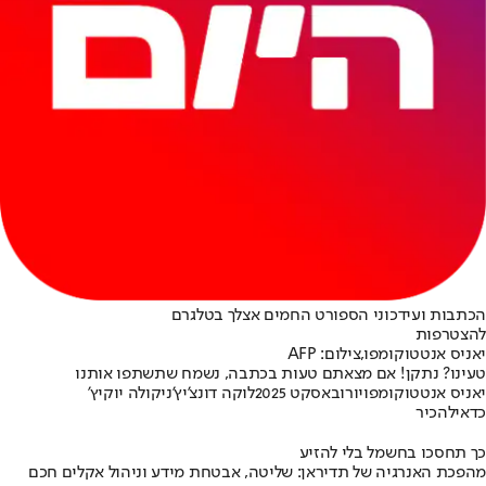
הכתבות ועידכוני הספורט החמים אצלך בטלגרם
להצטרפות
יאניס אנטטוקומפו,צילום: AFP
טעינו? נתקן! אם מצאתם טעות בכתבה, נשמח שתשתפו אותנו
יאניס אנטטוקומפו
יורובאסקט 2025
לוקה דונצ'יץ'
ניקולה יוקיץ'
כדאי
להכיר
כך תחסכו בחשמל בלי להזיע
מהפכת האנרגיה של תדיראן: שליטה, אבטחת מידע וניהול אקלים חכם