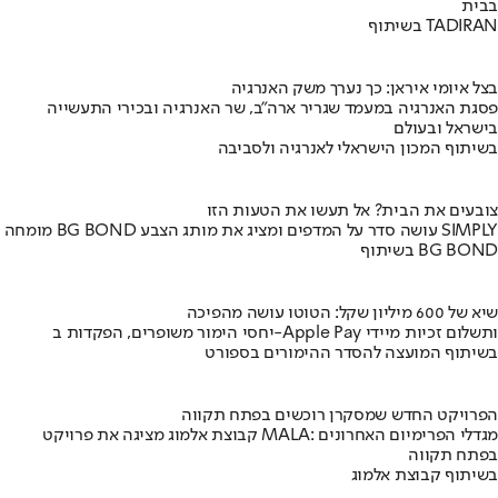
בבית
בשיתוף TADIRAN
בצל איומי איראן: כך נערך משק האנרגיה
פסגת האנרגיה במעמד שגריר ארה"ב, שר האנרגיה ובכירי התעשייה
בישראל ובעולם
בשיתוף המכון הישראלי לאנרגיה ולסביבה
צובעים את הבית? אל תעשו את הטעות הזו
מומחה BG BOND עושה סדר על המדפים ומציג את מותג הצבע SIMPLY
בשיתוף BG BOND
שיא של 600 מיליון שקל: הטוטו עושה מהפיכה
יחסי הימור משופרים, הפקדות ב-Apple Pay ותשלום זכיות מיידי
בשיתוף המועצה להסדר ההימורים בספורט
הפרויקט החדש שמסקרן רוכשים בפתח תקווה
קבוצת אלמוג מציגה את פרויקט MALA: מגדלי הפרימיום האחרונים
בפתח תקווה
בשיתוף קבוצת אלמוג