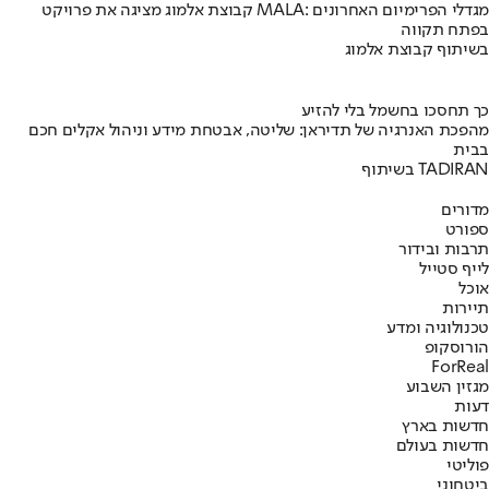
קבוצת אלמוג מציגה את פרויקט MALA: מגדלי הפרימיום האחרונים
בפתח תקווה
בשיתוף קבוצת אלמוג
כך תחסכו בחשמל בלי להזיע
מהפכת האנרגיה של תדיראן: שליטה, אבטחת מידע וניהול אקלים חכם
בבית
בשיתוף TADIRAN
מדורים
ספורט
תרבות ובידור
לייף סטייל
אוכל
תיירות
טכנולוגיה ומדע
הורוסקופ
ForReal
מגזין השבוע
דעות
חדשות בארץ
חדשות בעולם
פוליטי
ביטחוני