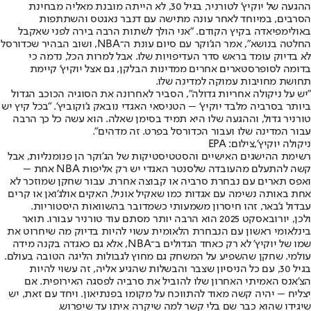
ההגעה של יוקיץ' לטורניר, בגיל 30, לא הייתה מובנת מאליה מבחינת
הסרבים, במיוחד לאחר עונה מתישה עם דנבר נאגטס והשתתפות
באולימפיאדה בקיץ הקודם. "אני הולך לשתות הרבה בירה לפני שאקבל
החלטה בנושא", אמר הג'וקר עם סיום עונת ה־NBA, ושוב הבהיר שכדורסל
לא בדיוק עומד בראש סדר העדיפויות שלו. אבל למרות הכל, נדמה כי
בדומה לסופרסטארים אחרים ממדינות הבלקן, גם אצל יוקיץ' קיימת
תחושת מחויבות עמוקה למדינה שלו.
"יש על ניקולה אחריות גדולה", הסביר לאחרונה את הסוגיה הכוכב הגדול
ביותר בסרביה מלבד יוקיץ' – הטניסאי האגדי נובאק ג'וקוביץ'. "בכל קיץ יש
טורניר גדול, וההגעה שלו היא תמיד בסימן שאלה. הוא עשה כל כך הרבה
עבור המדינה שלו ועבור הכדורסל בפרט. זה מדהים".
ניקולה יוקיץ',צילום: EPA
רשימת ההישגים האישיים והסטטיסטיקות של הג'וקר הן פנומנליות, אבל
קשה להתעלם מהעובדה שלסנטר האגדי יש רק אליפות NBA אחת –
ואפס תארים עם נבחרת סרביה או קבוצה אחרת. עבור שחקן שמוזכר לא
אחת באותה נשימה עם אגדות כמו שאקיל אוניל, האקים אולג'ואן או קרים
עבדול ג'באר, זהו חיסרון משמעותי כשמדובר בהשוואות היסטוריות.
ולכן, יורובאסקט 2025 הוא הרבה יותר מסתם עוד טורניר עבורו. תואר
בינלאומי ראשון עם הנבחרת הלאומית עשוי להיות בדיוק מה שיחרוט את
שמו של יוקיץ' לא רק כאחד הגדולים ב־NBA, אלא גם כאגדה בקנה מידה
עולמי. שחקן שהשפיע על המשחק גם מחוץ לגבולות הליגה הטובה בעולם.
בגיל 30, עם כל הניסיון שצבר והבשלות שהגיע אליה, זה עשוי להיות
הצ'אנס האמיתי האחרון שלו להוביל את סרביה לפסגה האירופית. אם
יצליח – יהיה קשה מאוד להתווכח על מקומו בפנתיאון. ויחד עם זאת, יש
שיגידו שהוא כבר שם בלי קשר למה שיקרה איתו עד שיפרוש.