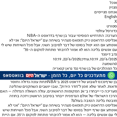
אוכל
מגזין
אנחנו מגייסים
English
X
ספורט
כדורסל עולמי
הערכה: התרחיש הפסימי עבור בן שרף בדראפט ה-NBA
אנליסט הדראפט ניק תומאס מצהיר בשיחה עם "ישראל היום": אני לא
אופתע אם הוא יפול בסופו של דבר לסיבוב השני, אבל מכל השיחות שיש לי
עם אנשים בליגה הוא לא אמור להיבחר מתחת למקום ה-35"
נדב דימנד
22/6/2025, 10:19
,עודכן
22/6/2025, 10:19
0
השמעה
כל המהלכים של בן שרף נגד גראן קנאריה
בן שרף
נכנס לשבוע של דראפט 2025 ב־
NBA
תחת עננה גדולה וחוסר
ודאות. לאחר שלא זומן ל"חדר הירוק", שבו יושבים השחקנים שהליגה
מעריכה כי ייבחרו ב־24 המקומות הראשונים, עולה השאלה הגדולה – האם
הרכז הישראלי של אולם הגרמנית ייבחר בסיבוב הראשון ויזכה בחוזה
מובטח בליגה הטובה בעולם?
אנליסט הדראפט ניק תומאס מצהיר בשיחה עם "ישראל היום": "
אני לא
אופתע אם שרף ייפול בסופו של דבר לסיבוב השני
, אבל מכל השיחות שיש
לי עם אנשים בליגה – הוא לא אמור להיבחר מתחת למקום ה־35. אם היית