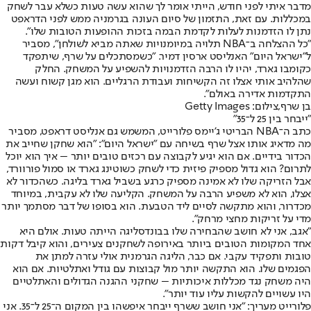
מדבר איתי לפני חודש, הייתי אומר לך שהוא עשה טעות כשלא עבר לשחק
במכללות. עם זאת, התזמון של סיום העונה בגרמניה ממש לפני הדראפט
נתן לו הזדמנות לעלות לקדמת הבמה בזכות ההופעות הטובות שלו".
"כל ההצלחה ב־NBA תלויה במיומנויות שאתה מביא לשולחן", מסביר
ל"ישראל היום" האנליסט ארסין דמיר. "כשמסתכלים על שרף, שיתפקד
כקומבו גארד, יהיו לו הרבה הזדמנויות להשפיע על המשחק. החלק
שהלהיב אותי אצלו זה הקשיחות ועבודת הרגליים. הוא מגן קשוח ועשה
התקדמות אדירה באולם".
בן שרף,צילום: Getty Images
"ייבחר בין 25 ל־35"
כתב ה־NBA הבריטי ג'יימס פלורייט, המשמש גם אנליסט דראפט, מסביר
מה מדאיג אותו אצל שרף בשיחה עם "ישראל היום": "הוא שחקן שחייב את
הכדור בידיים. אם הוא יגיע לקבוצה עם רכזים טובים יותר – איך הוא יוכל
לתרום? הוא גדול מספיק פיזית כדי לשחק כשוטינג גארד או סמול פורוורד,
אבל הזריקה שלו לא אמינה מספיק כרגע בשביל גארד בליגה. כשהכדור לא
אצלו, הוא לא משפיע הרבה על המשחק. הקליעה שלו לא עקבית, במיוחד
מכדרור, והוא מתקשה לסיים ליד הטבעת. הוא בסופו של דבר מסתמך יותר
מדי על זריקות מחצי מרחק".
"אגב, אני לא חושב שהבחירה שלו בבונדסליגה הייתה טעות. אולם היא
אחד המקומות הטובים ביותר באירופה לשחקנים צעירים, והוא קיבל דקות
טובות ותפקיד עקבי. אם כבר, הליגה הגרמנית אולי עזרה למתן את
הפגמים שלו. הוא התקשה יותר מול קבוצות עם גודל ואתלטיות. אם הוא
היה משחק נגד מכללות איכותיות – שחקני ההגנה הגדולים והאתלטיים
היו עשויים להקשות עליו עוד יותר".
פלורייט מעריך: "אני חושב ששרף ייבחר איפשהו בין המקום ה־25 ל־35. אני