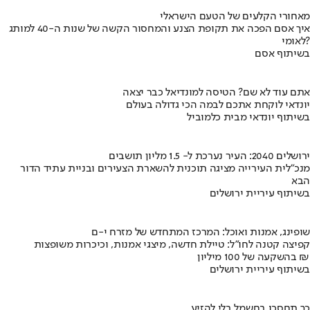
מאחורי הקלעים של הטעם הישראלי
איך אסם הפכה את תקופת הצנע והמחסור הקשה של שנות ה-40 למותג
לאומי?
בשיתוף אסם
אתם עוד לא שם? הטיסה למונדיאל כבר יצאה
יונדאי לוקחת אתכם לבמה הכי גדולה בעולם
בשיתוף יונדאי מבית כלמוביל
ירושלים 2040: העיר נערכת ל- 1.5 מליון תושבים
מנכ"לית העירייה מציגה תוכנית להשארת הצעירים ובניית עתיד הדור
הבא
בשיתוף עיריית ירושלים
שופינג, אמנות ואוכל: המרכז המתחדש של מזרח י-ם
קפיצה קטנה לחו"ל: טיילת חדשה, מיצגי אמנות, וכיכרות משופצות
בהשקעה של 100 מיליון ₪
בשיתוף עיריית ירושלים
כך תחסכו בחשמל בלי להזיע