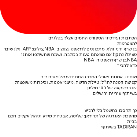
הכתבות ועידכוני הספורט החמים אצלך בטלגרם
להצטרפות
בן שרף ודני וולף. מתכוננים לדראפט 2025 ב-NBA,צילום: AFP, אלן שיבר
טעינו? נתקן! אם מצאתם טעות בכתבה, נשמח שתשתפו אותנו
NBA
בן שרף
דראפט ה-NBA
כדאי
להכיר
שופינג, אמנות ואוכל: המרכז המתחדש של מזרח י-ם
קפיצה קטנה לחו"ל: טיילת חדשה, מיצגי אמנות, וכיכרות משופצות
בהשקעה של 100 מיליון ₪
בשיתוף עיריית ירושלים
כך תחסכו בחשמל בלי להזיע
מהפכת האנרגיה של תדיראן: שליטה, אבטחת מידע וניהול אקלים חכם
בבית
בשיתוף TADIRAN