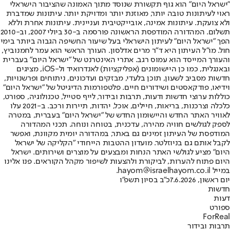
"ישראל היום" הוא גוף תקשורת שנוסד מתוך האמונה שהציבור הישראלי
ראוי לעיתונות טובה יותר, מאוזנת יותר ומדויקת יותר. עיתונות שמדברת
ולא צועקת. עיתונות אמינה, אובייקטיבית ועניינית. עיתונות אחרת וללא
תשלום. המהדורה המודפסת הראשונה פורסמה ב-30 ביולי 2007, וב-2010
הפך "ישראל היום" לעיתון הישראלי בעל שיעור החשיפה הגבוה ביותר בימי
חול. מו"ל העיתון היא ד"ר מרים אדלסון. העורך הראשי הוא עמר לחמנוביץ,
והעורך המייסד הוא עמוס רגב. אתרי האינטרנט של "ישראל היום" בעברית
ובאנגלית, כמו כן היישומונים (אפליקציות) לאנדרואיד ול-iOS, מציגים
חדשות מסביב לשעון, תוכן בלעדי, מבזקים ועדכונים, ניתוחים ופרשנויות,
וידיאו, פודקאסטים ושידורים חיים. פלטפורמות הדיגיטל של "ישראל היום"
כוללות ערוצי חדשות ודעות, תרבות ובידור, לייף סטייל, טכנולוגיה, ספורט,
כלכלה וצרכנות, בריאות, חיילים, אוכל, יהדות, תיירות ורכב. ב-2021 עלו
לאוויר האתר החדש והיישומון החדש של "ישראל היום" בעברית, במטרה
לספק לגולשים חוויה מהירה, עדכנית, בטוחה ונוחה. תכני המהדורה
המודפסת של העיתון זמינים גם באתר, במהדורה יומית מקוונת, ואפשר
לקבל אותם גם בניוזלטר. מועדון ההטבות הייחודי "הקליקה של ישראל
היום" מציע לגולשי האתר הנחות ומבצעים על מוצרים ושירותים. ישראל
היום פתוח להערות, לביקורת ולהצעות לשיפור מקהל הקוראים. פנו אלינו
במייל hayom@israelhayom.co.il.
יום ראשון, 7.6.2026
כ"ב בסיון תשפ"ו
חדשות
דעות
ספורט
ForReal
תרבות ובידור