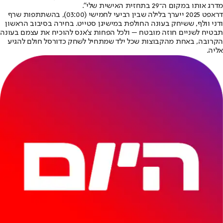
מדרג אותו במקום ה־29 בתחזית האישית שלי".
דראפט 2025 ייערך בלילה שבין רביעי לחמישי (03:00), בהשתתפות שרף
ודני וולף, ששיחק בעונה החולפת במישיגן סטייט. בחירה בסיבוב הראשון
תבטיח לשניים חוזה מובטח – ולכל הפחות צ'אנס להוכיח את עצמם בעונה
הקרובה, באחת מהקבוצות שכל ילד שמתחיל לשחק כדורסל חולם להגיע
אליה.