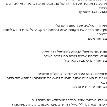
מהפכת האנרגיה של תדיראן: שליטה, אבטחת מידע וניהול אקלים חכם
בבית
בשיתוף TADIRAN
מאחורי הקלעים של הטעם הישראלי
איך אסם הפכה את תקופת הצנע והמחסור הקשה של שנות ה-40 למותג
לאומי?
בשיתוף אסם
אתם עוד לא שם? הטיסה למונדיאל כבר יצאה
יונדאי לוקחת אתכם לבמה הכי גדולה בעולם
בשיתוף יונדאי מבית כלמוביל
ירושלים 2040: העיר נערכת ל- 1.5 מליון תושבים
מנכ"לית העירייה מציגה תוכנית להשארת הצעירים ובניית עתיד הדור
הבא
בשיתוף עיריית ירושלים
שופינג, אמנות ואוכל: המרכז המתחדש של מזרח י-ם
קפיצה קטנה לחו"ל: טיילת חדשה, מיצגי אמנות, וכיכרות משופצות