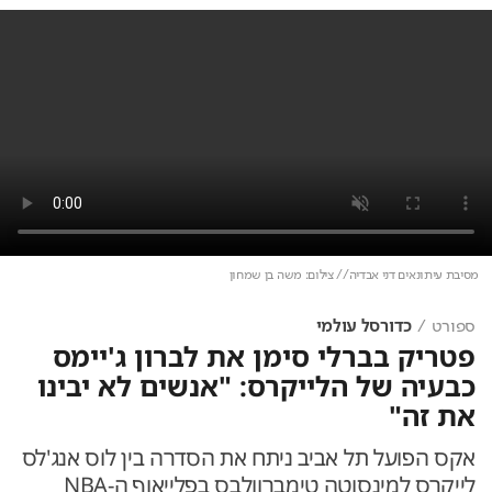
מסיבת עיתונאים דני אבדיה// צילום: משה בן שמחון
ספורט
כדורסל עולמי
פטריק בברלי סימן את לברון ג'יימס
כבעיה של הלייקרס: "אנשים לא יבינו
את זה"
אקס הפועל תל אביב ניתח את הסדרה בין לוס אנג'לס
לייקרס למינסוטה טימברוולבס בפלייאוף ה-NBA