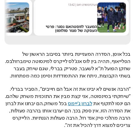
מערכת ספורט היום
|
13:42
מ
המעבר לווסטהאם נסגר: פרטי
"
העסקה של מנור סולומון
ש
בכל אופן, הסדרה המעניינת ביותר בסיבוב הראשון של 
הפלייאוף, תהיה בין לוס אנג'לס לייקרס למינסוטה טימברוולבס. 
שחקן הפועל ת"א לשעבר, פטריק בברלי, שגם שיחק בעבר 
בשתי הקבוצות, ניתח את ההתמודדות וסימן כמה מפתחות.
"הרבה אנשים לא יבינו את זה אבל הם חייבים", הסביר בברלי. 
"שיחקתי במינסוטה, אני קצת מבין את התוכנית משחק שלהם. 
הם ינסו לתקוף את 
לברון ג'יימס
 בכל משחק.הם יבחנו את לברון 
את הסדרה הזו, אין ספק בכך. הם יערבו אותו בהרבה פעולות, 
הרבה מהלכי פיק אנד רול, הרבה פעולות הגנתיות. הלייקרס 
צריכים למצוא דרך להכיל את זה".