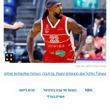
פטריק בברלי,
צילום: אלן שיבר
טעינו? נתקן! אם מצאתם טעות בכתבה, נשמח שתשתפו אותנו
NBA
הפועל תל אביב בכדורסל
לברון ג'יימס
פטריק בברלי