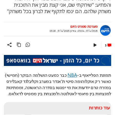
והפתיע: "שיחקתי שם, אני קצת מבין את התוכנית
משחק שלהם. הם ינסו לתקוף את לברון בכל משחק"
מערכת ספורט היום
17/4/2025, 05:04
,
עודכן
17/4/2025, 05:20
3
תמונת הפלייאוף ב-
NBA
 כבר כמעט הושלמה הבוקר (חמישי) 
כאשר רק אוקלוהומה סיטי ת'אנדר במערב וקליבלנד קאבלירס 
במזרח טרם יודעות את מי יפגשו בסדרה הראשונה, וממתינות 
למנצחות בין מיאמי לאטלנטה ולמנצחת בין ממפיס לדאלאס.
עוד כותרות