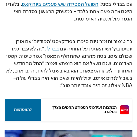
עם בברלי בסגל, 
הפועל הפסידה שש פעמים ביורוקאפ
. בלעדיו 
היא נוצחה פעם אחת בלבד - במשחק הראשון בסדרת חצי 
הגמר מול ולנסיה האימתנית. 
בר טימור ותומר גינת סיפרו בפודקאסט 'הפודיום' עם אורן 
יוסיפוביץ' ושי האוזמן על החוויה עם 
בברלי
. "זה לא עבד כמו 
שכולם ציפו, בטח מהרגע שהתחלף המאמן" אמר טימור, קפטן 
האדומים, שגם נשאל אם הוא הופתע ואמר: "החל מהחודש 
האחרון - לא. זו המציאות. הוא בא בשביל להיות ה-בן אדם, לא 
בשביל לזרום איתנו. יכול להיות שאם הוא היה בברלי של ה-
NBA אצלנו, זה היה עובד יותר טוב".
הכתבות ועידכוני הספורט החמים אצלך 
להצטרפות
בטלגרם