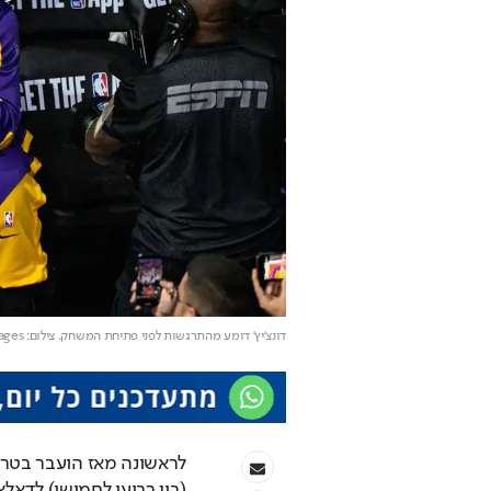
דונצ'יץ' דומע מהתרגשות לפני פתיחת המשחק
. צילום: Imagn Images
לראשונה מאז הועבר בטרייד