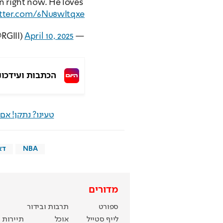
n right now. He loves 
itter.com/6Nu8wItqxe
April 10, 2025
— Robert Griffin III (@RGIII)
הכתבות ועידכונ
טעינו? נתקן! א
NBA
דא
מדורים
ספורט
תרבות ובידור
לייף סטייל
אוכל
תיירות