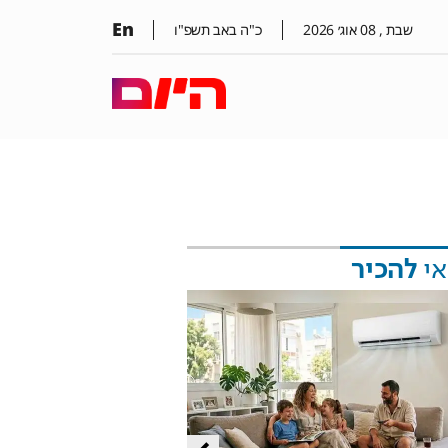
En
שבת ,
08
אוג׳
2026
כ"ה באב תשפ"ו
אי
להכיר