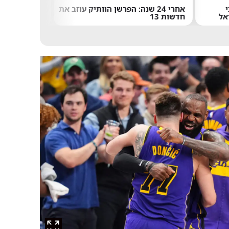
"הרגת
רשן הוותיק עוזב את
במהירות של 8,700 קמ"ש: הטיל של
שוב":
אילון מאסק התרסק על הירח
האנטי