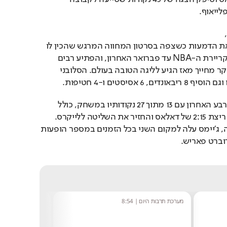
ייאוף.
רגע לפני פתיחת המשחק, 
דונצ'יץ' לא הצליח לעצור את הדמעות כשצפה בסרטון המחווה המרגש שהכין לו 
המועדון בו העביר את כל קריירת ה-NBA עד פברואר האחרון, והפתיע רבים 
שהתרגלו לראות אותו בעיקר מחייך מאז הגיע לליגה הטובה בעולם. הסלובני 
 אסיסטים ו-4 חטיפות. 
לברון ג'יימס לקח פיקוד ברבע האחרון עם 13 מתוך 27 נקודותיו במשחק, כולל 
מהלך של 3 נקודות שסיים ריצת 2:15 של דאלאס והחזיר את השליטה ללייקרס. 
במשחקו ה-1,561 בקריירה, ג'יימס עלה למקום השני בכל הזמנים במספר הופעות 
וברט פאריש.
שחר שפירו
|
8:48
נטע בר