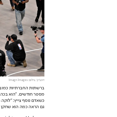
דונצ'יץ',
צילום: Imagn Images
גם הראה כמה הוא שחקן מד