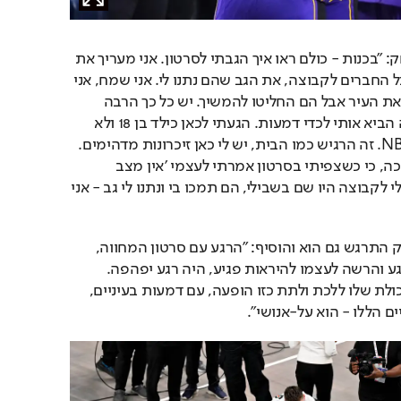
דונצ'יץ' אמר לאחר המשחק: "בכנות - כולם ראו איך הגבתי לסרטון. אני מעריך את 
זה, את כל האוהדים, את כל החברים לקבוצה, את הגב שהם נתנו לי. אני שמח, אני 
אוהב את האוהדים, אוהב את העיר אבל הם החליטו להמשיך. יש כל כך הרבה 
רגשות שקשה להסביר. זה הביא אותי לכדי דמעות. הגעתי לכאן כילד בן 18 ולא 
ידעתי למה לצפות מה-NBA. זה הרגיש כמו הבית, יש לי כאן זיכרונות מדהימים. 
אני לא יודע איך שיחקתי ככה, כי כשצפיתי בסרטון אמרתי לעצמי 'אין מצב 
שאשחק'. אבל החברים שלי לקבוצה היו שם בשבילי, הם תמכו בי ונתנו לי גב - אני 
מאמן הלייקרס, ג'ייג'יי רדיק התרגש גם הוא והוסיף: "הרגע עם סרטון המחווה, 
והדרך בה לוקה חי את הרגע והרשה לעצמו להיראות פגיע, היה רגע יפהפה. 
הווידאו היה נהדר, אבל היכולת שלו ללכת ולתת כזו הופעה, עם דמעות בעיניים, 
ם הללו - הוא על-אנושי".