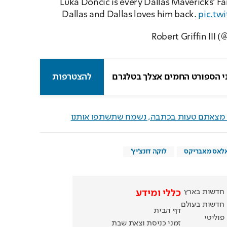
Luka Doncic is every Dallas Mavericks’ Fa
Dallas and Dallas loves him back. 
pic.tw
י הספורט החמים אצלך בטלגרם
להצטרפות
ם מצאתם טעות בכתבה, נשמח שתשתפו אותנו
לאס מאבריקס
לוקה דונצ'יץ'
חדשות בארץ
כללי ומידע
חדשות בעולם
דף הבית
פוליטי
זמני כניסת וצאת שבת