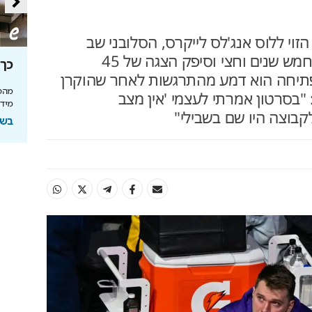
זוי ללוס אנג'לס לייקרס, הסלובני שב
למקום שהיה לו כבית במשך חמש שנים וחצי וסיפק הצגה של 45
סה
מאחורי הקלעים של הטעם
כך 
הפתיחה הוא דמע מהתרגשות לאחר שהוקרן
הישראלי
מהפכ
 "בסרטון אמרתי לעצמי 'אין מצב
מידע
לה בעולם
איך אסם הפכה את תקופת הצנע והמחסור הקשה
בוצה היו שם בשבילי"
של שנות ה-40 למותג לאומי?
בשיתוף
ל
בשיתוף אסם