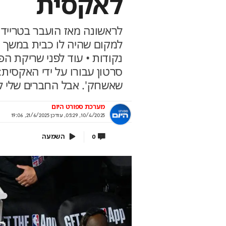
לאקסית
לראשונה מאז הועבר בטרייד ה
ירושלים 2040: העיר נערכת ל- 1.5
אתם עוד לא שם? הטי
נקודות • עוד לפני שריקת 
ון תושבים
למונדיאל כבר יצאה
סרטון עבורו על ידי האקסית:
לית העירייה מציגה תוכנית להשארת
יונדאי לוקחת אתכם לבמה הכי גדו
שאשחק'. אבל החברים שלי לק
רים ובניית עתיד הדור הבא
בשיתוף יונדאי מבית כלמובי
וף עיריית ירושלים
מערכת ספורט היום
10/4/2025, 05:29
,
עודכן
21/6/2025, 19:06
השמעה
0