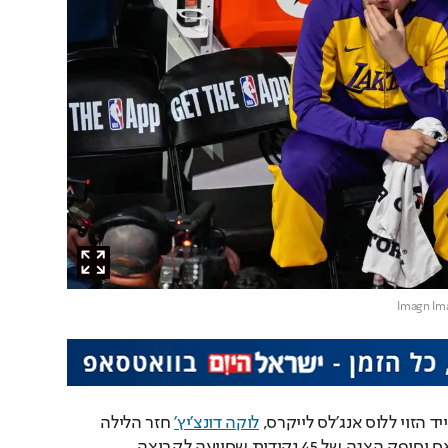
 הזוי ללוס אנג'לס לייקרס, 
לוקה דונצ'יץ'
 חזר הלילה 
(בין רביעי לחמישי) לדאלאס וסיפק הצגה של 45 נקודות שסייעה לקבוצה 