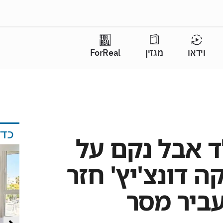
וידאו
מגזין
ForReal
כד
ד אבל נקם על
ה דונצ'יץ' חזר
ביר מסר