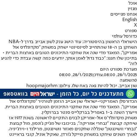
אוכל
מגזין
אנחנו מגייסים
English
X
ספורט
כדורסל עולמי
הישראלי הראשון בהיסטוריה: עוד הישג ענק לשון אבייב בדרך ל-NBA
השחקן בן ה-18 שהתחייב לסינסינטי ישחק במשחק "מקדונלדס אול
אמריקן", המאגד מדי שנה את שחקני התיכונים הטובים בארצות הברית •
בתיכון שלו חגגו: "כבוד גדול לאמן אותך, יודעים כמה קשה עבדת כדי להגיע
לזה"
מערכת ספורט היום
28/1/2025, 08:00
,עודכן
28/1/2025, 08:00
0
השמעה
שון אבייב. יכול להיות גאה באח שלו. צילום: hoopmajorhm
הכדורסלן האמריקני-ישראלי שון אבייב הוזמן לטורניר "מקדונלדס אול
אמריקן", המאגד מדי שנה את שחקני התיכונים הטובים בארצות הברית,
וייערך השנה ב-1 באפריל בברקלייס סנטר בברוקלין.
משחק מקדונלד'ס אול-אמריקן לבנים התקיים לראשונה בשנת 1977 אז
שיחקה קבוצת "נבחרי אמריקה", בכיכובו של מג'יק ג'ונסון, מול קבוצת
"נבחרי וושינגטון" שכללה שחקנים מאזור וושינגטון, מרילנד ו-וירג'יניה.
לאורך השנים שיחקו במשחק מייקל ג'ורדן, שאקיל אוניל, קובי בראיינט