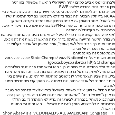
ולברון ג'יימס. אבייב כמובן יהיה הישראלי הראשון שמשחק בטורניר.
שון אבייב. נולד בחדרה,צילום: BWB
אבייב התחייב לאחרונה למכללת סינסינטי וישחק במדיה בעונה הבאה ב-
NCAA בדיוויז'ן הבכיר. "זה כבוד גדול לא רק לשון, גם לכל התוכנית שלנו
בקלווארי", אמר המאמן של אבייב בתיכון אותו יעזוב בקרוב. השחקן
התרגש מאוד מההכרזה על שמו ב-ESPN בסרטון שפרסם התיכון - וקיבל
המבורגר של מקדונדל'ס כמתנה.
"אני יודע כמה קשה עבדת כדי להגיע לזה, ואנחנו גאים בך. אנחנו רואים את
העבודה הקשה והזיעה שהיתה בדרך. אתה הראשון לעשות את זה מכאן,
אנחנו גאים בך. כבוד גדול לאמן אותך", אמר המאמן של אבייב בקלווארי.
צפו ברגע ההכרזה על אבייב
הצגת פוסט זה באינסטגרם
פוסט משותף על ידי ‏‎2017, 2021, 2022 State Champs/ 2022 National
SCI champs‎‏ (@‏‎gocca.boysbasketball‎‏)
אבייב נולד בחדרה, אבל כשהיה בן 3 הוא ומשפחתו עברו לגור בפלורידה.
כשהתחיל לשחק כדורסל ברמת תיכונים בארצות הברית, הוא מהר מאוד
בלט, מה שבין השאר סידר לו זימונים למחנות יוקרתיים. שון שיחק בין
היתר במחנה של אנדר ארמור, וגם במחנה של סטפן קרי שהתרשם ממנו
לטובה.
אחיו הגדול של שון, איליי, משחק בישראל במדי אליצור יבנה
וסיפר בעבר
בראיון ל"ישראל היום"
. "המשפחה המורחבת שלנו חיה בארץ, ושון היה
רוצה לבוא לשחק בנבחרת. לצערנו זה עדיין לא הסתדר לו עם הלו"ז
בתיכונים, אבל כשיגיע הזמן לייצג את ישראל – הוא יהיה על המטוס
הראשון".
Shon Abaev is a MCDONALD’S ALL AMERICAN! Congrats!🇮🇱