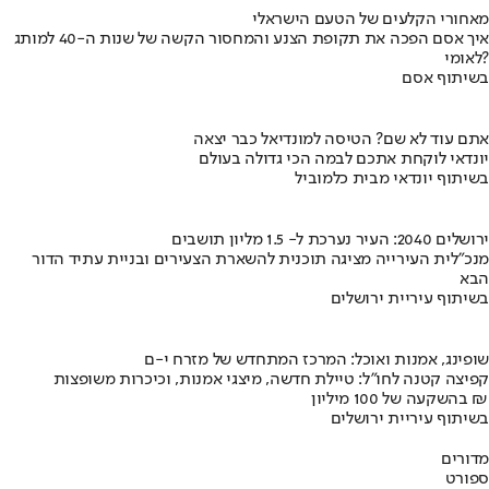
מאחורי הקלעים של הטעם הישראלי
איך אסם הפכה את תקופת הצנע והמחסור הקשה של שנות ה-40 למותג
לאומי?
בשיתוף אסם
אתם עוד לא שם? הטיסה למונדיאל כבר יצאה
יונדאי לוקחת אתכם לבמה הכי גדולה בעולם
בשיתוף יונדאי מבית כלמוביל
ירושלים 2040: העיר נערכת ל- 1.5 מליון תושבים
מנכ"לית העירייה מציגה תוכנית להשארת הצעירים ובניית עתיד הדור
הבא
בשיתוף עיריית ירושלים
שופינג, אמנות ואוכל: המרכז המתחדש של מזרח י-ם
קפיצה קטנה לחו"ל: טיילת חדשה, מיצגי אמנות, וכיכרות משופצות
בהשקעה של 100 מיליון ₪
בשיתוף עיריית ירושלים
מדורים
ספורט