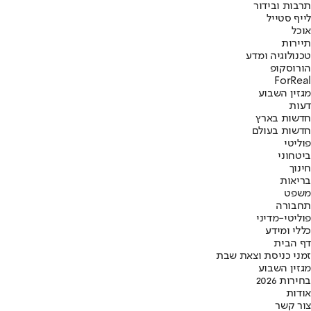
תרבות ובידור
לייף סטייל
אוכל
תיירות
טכנולוגיה ומדע
הורוסקופ
ForReal
מגזין השבוע
דעות
חדשות בארץ
חדשות בעולם
פוליטי
ביטחוני
חינוך
בריאות
משפט
תחבורה
פוליטי-מדיני
כללי ומידע
דף הבית
זמני כניסת וצאת שבת
מגזין השבוע
בחירות 2026
אודות
צור קשר