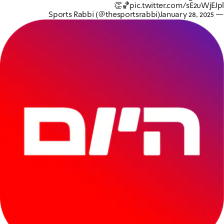
👏🏀
pic.twitter.com/sE2uWjEJpl
January 28, 2025
— Sports Rabbi (@thesportsrabbi)