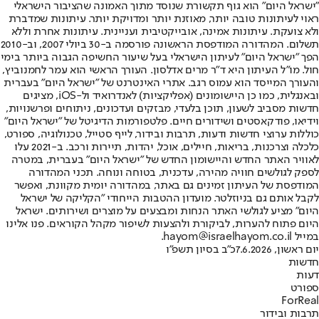
"ישראל היום" הוא גוף תקשורת שנוסד מתוך האמונה שהציבור הישראלי
ראוי לעיתונות טובה יותר, מאוזנת יותר ומדויקת יותר. עיתונות שמדברת
ולא צועקת. עיתונות אמינה, אובייקטיבית ועניינית. עיתונות אחרת וללא
תשלום. המהדורה המודפסת הראשונה פורסמה ב-30 ביולי 2007, וב-2010
הפך "ישראל היום" לעיתון הישראלי בעל שיעור החשיפה הגבוה ביותר בימי
חול. מו"ל העיתון היא ד"ר מרים אדלסון. העורך הראשי הוא עמר לחמנוביץ,
והעורך המייסד הוא עמוס רגב. אתרי האינטרנט של "ישראל היום" בעברית
ובאנגלית, כמו כן היישומונים (אפליקציות) לאנדרואיד ול-iOS, מציגים
חדשות מסביב לשעון, תוכן בלעדי, מבזקים ועדכונים, ניתוחים ופרשנויות,
וידיאו, פודקאסטים ושידורים חיים. פלטפורמות הדיגיטל של "ישראל היום"
כוללות ערוצי חדשות ודעות, תרבות ובידור, לייף סטייל, טכנולוגיה, ספורט,
כלכלה וצרכנות, בריאות, חיילים, אוכל, יהדות, תיירות ורכב. ב-2021 עלו
לאוויר האתר החדש והיישומון החדש של "ישראל היום" בעברית, במטרה
לספק לגולשים חוויה מהירה, עדכנית, בטוחה ונוחה. תכני המהדורה
המודפסת של העיתון זמינים גם באתר, במהדורה יומית מקוונת, ואפשר
לקבל אותם גם בניוזלטר. מועדון ההטבות הייחודי "הקליקה של ישראל
היום" מציע לגולשי האתר הנחות ומבצעים על מוצרים ושירותים. ישראל
היום פתוח להערות, לביקורת ולהצעות לשיפור מקהל הקוראים. פנו אלינו
במייל hayom@israelhayom.co.il.
יום ראשון, 7.6.2026
כ"ב בסיון תשפ"ו
חדשות
דעות
ספורט
ForReal
תרבות ובידור