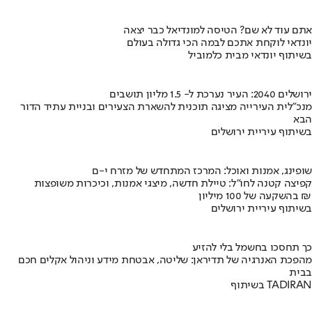
אתם עוד לא שם? הטיסה למונדיאל כבר יצאה
יונדאי לוקחת אתכם לבמה הכי גדולה בעולם
בשיתוף יונדאי מבית כלמוביל
ירושלים 2040: העיר נערכת ל- 1.5 מליון תושבים
מנכ"לית העירייה מציגה תוכנית להשארת הצעירים ובניית עתיד הדור
הבא
בשיתוף עיריית ירושלים
שופינג, אמנות ואוכל: המרכז המתחדש של מזרח י-ם
קפיצה קטנה לחו"ל: טיילת חדשה, מיצגי אמנות, וכיכרות משופצות
בהשקעה של 100 מיליון ₪
בשיתוף עיריית ירושלים
כך תחסכו בחשמל בלי להזיע
מהפכת האנרגיה של תדיראן: שליטה, אבטחת מידע וניהול אקלים חכם
בבית
בשיתוף TADIRAN