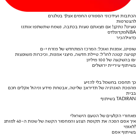
הכתבות ועידכוני הספורט החמים אצלך בטלגרם
להצטרפות
טעינו? נתקן! אם מצאתם טעות בכתבה, נשמח שתשתפו אותנו
NBA
מקדונלדס
כדאי
להכיר
שופינג, אמנות ואוכל: המרכז המתחדש של מזרח י-ם
קפיצה קטנה לחו"ל: טיילת חדשה, מיצגי אמנות, וכיכרות משופצות
בהשקעה של 100 מיליון ₪
בשיתוף עיריית ירושלים
כך תחסכו בחשמל בלי להזיע
מהפכת האנרגיה של תדיראן: שליטה, אבטחת מידע וניהול אקלים חכם
בבית
בשיתוף TADIRAN
מאחורי הקלעים של הטעם הישראלי
איך אסם הפכה את תקופת הצנע והמחסור הקשה של שנות ה-40 למותג
לאומי?
בשיתוף אסם