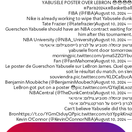
YABUSELE POSTER OVER LEBRON 😳😳😳😳
#Paris2024
x
#Basketball
August 10, 2024
— FIBA (@FIBA)
Nike is already working to wipe that Yabusele dunk
August 10, 2024
— Tate Frazier (@tatefrazier)
Guerschon Yabusele should have an NBA contract waiting for
him after this tournament.
August 10, 2024
— NBA University (@NBA_University)
גרשון יבוסלה מטביע על לברון ג'יימס,צילום: אי.אף.פי
yabusele front door tomorrow
morning
pic.twitter.com/pmaSZZQYbu
August 10, 2024
— Fan (@FanMahome)
Le poster de Guerschon Yabusele sur LeBron James. Quel que
soit le résultat du match, on s'en
souviendra.
pic.twitter.com/KLDCaf2ucA
August 10, 2024
— Benjamin Moubèche (@BenjaminMoubech)
LeBron got put on a poster 😳
pic.twitter.com/QYajE8Lxoz
August 10, 2024
— NBACentral (@TheDunkCentral)
גרשון יבוסלה מטביע,צילום: אי.פי.אי
לברון ג'יימס על הפרקט,צילום: אי.פי
Can’t believe Yabusele did this to
Bron
https://t.co/YGmC5duyQP
pic.twitter.com/o3YppkKn42
August 10, 2024
— Kevin O'Connor (@KevinOConnorNBA)