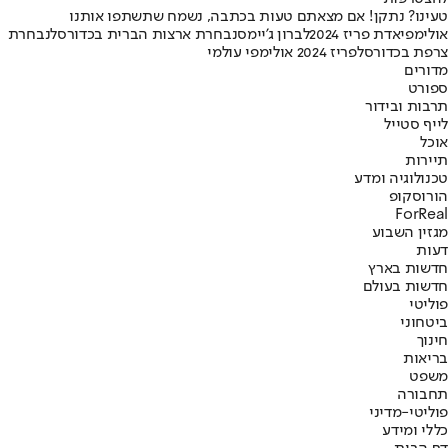
טעינו? נתקן! אם מצאתם טעות בכתבה, נשמח שתשתפו אותנו
אולימפיאדת פריז 2024
לברון ג'יימס
נבחרת ארצות הברית בכדורסל
נבחרת
צרפת בכדורסל
פריז 2024 אולימפי עולמי
מדורים
ספורט
תרבות ובידור
לייף סטייל
אוכל
תיירות
טכנולוגיה ומדע
הורוסקופ
ForReal
מגזין השבוע
דעות
חדשות בארץ
חדשות בעולם
פוליטי
ביטחוני
חינוך
בריאות
משפט
תחבורה
פוליטי-מדיני
כללי ומידע