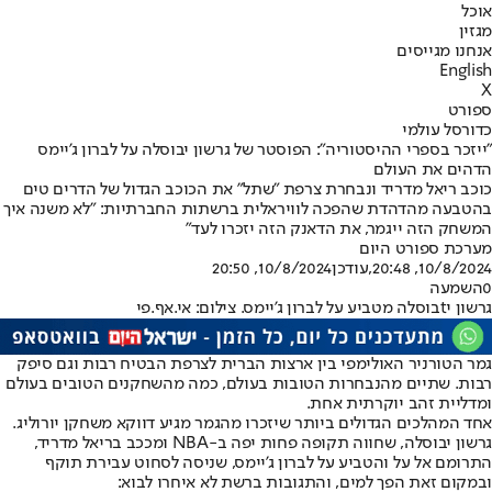
אוכל
מגזין
אנחנו מגייסים
English
X
ספורט
כדורסל עולמי
"ייזכר בספרי ההיסטוריה": הפוסטר של גרשון יבוסלה על לברון ג'יימס
הדהים את העולם
כוכב ריאל מדריד ונבחרת צרפת "שתל" את הכוכב הגדול של הדרים טים
בהטבעה מהדהדת שהפכה לוויראלית ברשתות החברתיות: "לא משנה איך
המשחק הזה ייגמר, את הדאנק הזה יזכרו לעד"
מערכת ספורט היום
10/8/2024, 20:48
,עודכן
10/8/2024, 20:50
0
השמעה
גרשון יtבוסלה מטביע על לברון ג'יימס. צילום: אי.אף.פי
גמר הטורניר האולימפי בין ארצות הברית לצרפת הבטיח רבות וגם סיפק
רבות. שתיים מהנבחרות הטובות בעולם, כמה מהשחקנים הטובים בעולם
ומדליית זהב יוקרתית אחת.
אחד המהלכים הגדולים ביותר שיזכרו מהגמר מגיע דווקא משחקן יורוליג.
גרשון יבוסלה, שחווה תקופה פחות יפה ב-NBA ומככב בריאל מדריד,
התרומם אל על והטביע על לברון ג'יימס, שניסה לסחוט עבירת תוקף
ובמקום זאת הפך למים, והתגובות ברשת לא איחרו לבוא: