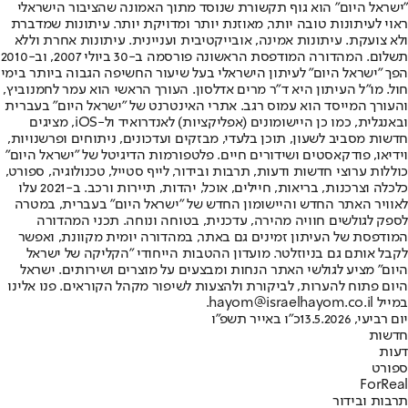
"ישראל היום" הוא גוף תקשורת שנוסד מתוך האמונה שהציבור הישראלי
ראוי לעיתונות טובה יותר, מאוזנת יותר ומדויקת יותר. עיתונות שמדברת
ולא צועקת. עיתונות אמינה, אובייקטיבית ועניינית. עיתונות אחרת וללא
תשלום. המהדורה המודפסת הראשונה פורסמה ב-30 ביולי 2007, וב-2010
הפך "ישראל היום" לעיתון הישראלי בעל שיעור החשיפה הגבוה ביותר בימי
חול. מו"ל העיתון היא ד"ר מרים אדלסון. העורך הראשי הוא עמר לחמנוביץ,
והעורך המייסד הוא עמוס רגב. אתרי האינטרנט של "ישראל היום" בעברית
ובאנגלית, כמו כן היישומונים (אפליקציות) לאנדרואיד ול-iOS, מציגים
חדשות מסביב לשעון, תוכן בלעדי, מבזקים ועדכונים, ניתוחים ופרשנויות,
וידיאו, פודקאסטים ושידורים חיים. פלטפורמות הדיגיטל של "ישראל היום"
כוללות ערוצי חדשות ודעות, תרבות ובידור, לייף סטייל, טכנולוגיה, ספורט,
כלכלה וצרכנות, בריאות, חיילים, אוכל, יהדות, תיירות ורכב. ב-2021 עלו
לאוויר האתר החדש והיישומון החדש של "ישראל היום" בעברית, במטרה
לספק לגולשים חוויה מהירה, עדכנית, בטוחה ונוחה. תכני המהדורה
המודפסת של העיתון זמינים גם באתר, במהדורה יומית מקוונת, ואפשר
לקבל אותם גם בניוזלטר. מועדון ההטבות הייחודי "הקליקה של ישראל
היום" מציע לגולשי האתר הנחות ומבצעים על מוצרים ושירותים. ישראל
היום פתוח להערות, לביקורת ולהצעות לשיפור מקהל הקוראים. פנו אלינו
במייל hayom@israelhayom.co.il.
יום רביעי, 13.5.2026
כ"ו באייר תשפ"ו
חדשות
דעות
ספורט
ForReal
תרבות ובידור