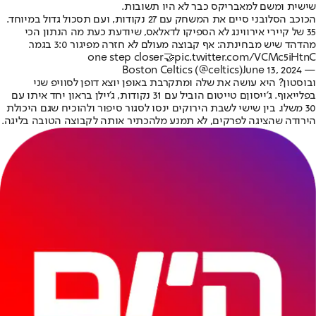
שישית ומשם למאבריקס כבר לא היו תשובות.
הכוכב הסלובני סיים את המשחק עם 27 נקודות, ועם תסכול גדול במיוחד.
35 של קיירי אירווינג לא הספיקו לדאלאס, שיודעת כעת מה הנתון הכי
מהדהד שיש מבחינתה: אף קבוצה מעולם לא חזרה מפיגור 3:0 בגמר.
one step closer🤝
pic.twitter.com/VCMc5iHtnC
June 13, 2024
— Boston Celtics (@celtics)
ובוסטון? היא עושה את שלה ומתקרבת באופן יוצא דופן לסוויפ שני
בפלייאוף. ג'ייסוןם טייטום הוביל עם 31 נקודות, ג'יילן בראון יחד איתו עם
30 משלו. בין שישי לשבת הירוקים ינסו לסגור סיפור ולהוכיח שגם היכולת
הירודה שהציגה לפרקים, לא תמנע מלהכתיר אותה לקבוצה הטובה בליגה.