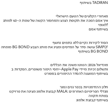
בשיתוף TADIRAN
מאחורי הקלעים של הטעם הישראלי
איך אסם הפכה את תקופת הצנע והמחסור הקשה של שנות ה-40 למותג
לאומי?
בשיתוף אסם
הסוד לקירות נקיים ללא כתמים נחשף
מומחה BG BOND עושה סדר על המדפים ומציג את מותג הצבע SIMPLY
בשיתוף BG BOND
מונדיאל 2026: הטוטו משנה את הכללים
יחסי הימור משופרים, הפקדות ב-Apple Pay ותשלום זכיות מיידי
בשיתוף המועצה להסדר ההימורים בספורט
חלון ההזדמנויות בכפר גנים נסגר
קבוצת אלמוג מציגה את פרויקט MALA: מגדלי הפרימיום האחרונים
בפתח תקווה
בשיתוף קבוצת אלמוג