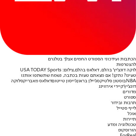
הכתבות ועידכוני הספורט החמים אצלך בטלגרם
להצטרפות
לוקה דונצ'יץ' בהלם, דאלאס בהלם,צילום: USA TODAY Sports
טעינו? נתקן! אם מצאתם טעות בכתבה, נשמח שתשתפו אותנו
NBA
בוסטון סלטיקס
ג'יילן בראון
ג'ייסון טייטום
דאלאס מאבריקס
לוקה
דונצ'יץ'
קיירי אירווינג
מדורים
ספורט
תרבות ובידור
לייף סטייל
אוכל
תיירות
טכנולוגיה ומדע
הורוסקופ
ForReal