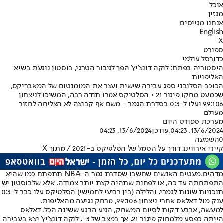
אוכל
מגזין
אנחנו מגייסים
English
X
ספורט
כדורסל עולמי
היסטוריה בפתח: לוקה דונצ'יץ' הפך לגיבור הטרגי, בוסטון נוגעת בשיא
האליפויות
הכוכב הסלובני ספג עבירה שישית ועצר את המומנטום של המאבריקס,
שכמעט מחקו פיגור 21 • הסלטיקס אמרו תודה רבה, המשיכו לניצחון
99:106 ועלו ל-0:3 בסדרת הגמר - משם אף קבוצה לא הצליחה לחזור
מעולם
מערכת ספורט היום
13/6/2024, 04:23
,עודכן
13/6/2024, 04:23
0
השמעה
קיירי אירווינג דורך על הסמל של הסלטיקס ב-2021 / מתוך X
מדהים.
מעטים האנשים שחשבו שסדרת גמר ה-NBA תתפתח כמו שהיא
התפתחתה עד כה, או לפחות שתהיה קצת יותר צמודה. אלא שלבוסטון יש
תוכניות שונות לגמרי, והלילה (בין רביעי לחמישי) הסלטיקס עלו כבר ל-0:3
ענק מול דאלאס אחרי ניצחון 99:106, מרחק נגיעה מהאליפות.
למעשה, ארבע דקות לסיום המשחק, הגיע הרגע ששינה הכל. דאלאס
הייתה כפסע מלמחוק פיגור 21, אך במצב של 3-, לוקה דונצ'יץ' יצא בעבירה