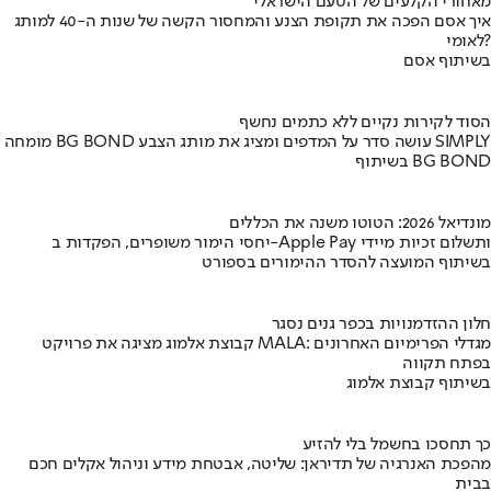
מאחורי הקלעים של הטעם הישראלי
איך אסם הפכה את תקופת הצנע והמחסור הקשה של שנות ה-40 למותג
לאומי?
בשיתוף אסם
הסוד לקירות נקיים ללא כתמים נחשף
מומחה BG BOND עושה סדר על המדפים ומציג את מותג הצבע SIMPLY
בשיתוף BG BOND
מונדיאל 2026: הטוטו משנה את הכללים
יחסי הימור משופרים, הפקדות ב-Apple Pay ותשלום זכיות מיידי
בשיתוף המועצה להסדר ההימורים בספורט
חלון ההזדמנויות בכפר גנים נסגר
קבוצת אלמוג מציגה את פרויקט MALA: מגדלי הפרימיום האחרונים
בפתח תקווה
בשיתוף קבוצת אלמוג
כך תחסכו בחשמל בלי להזיע
מהפכת האנרגיה של תדיראן: שליטה, אבטחת מידע וניהול אקלים חכם
בבית