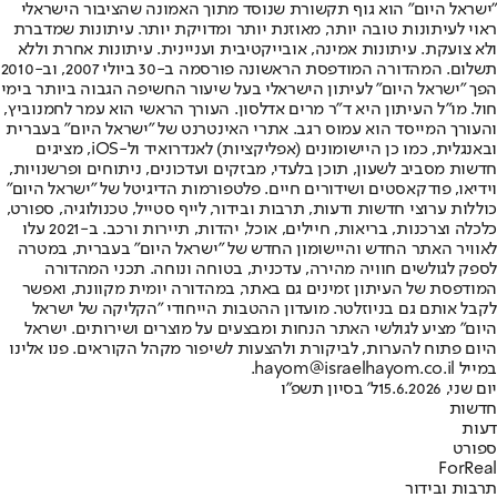
"ישראל היום" הוא גוף תקשורת שנוסד מתוך האמונה שהציבור הישראלי
ראוי לעיתונות טובה יותר, מאוזנת יותר ומדויקת יותר. עיתונות שמדברת
ולא צועקת. עיתונות אמינה, אובייקטיבית ועניינית. עיתונות אחרת וללא
תשלום. המהדורה המודפסת הראשונה פורסמה ב-30 ביולי 2007, וב-2010
הפך "ישראל היום" לעיתון הישראלי בעל שיעור החשיפה הגבוה ביותר בימי
חול. מו"ל העיתון היא ד"ר מרים אדלסון. העורך הראשי הוא עמר לחמנוביץ,
והעורך המייסד הוא עמוס רגב. אתרי האינטרנט של "ישראל היום" בעברית
ובאנגלית, כמו כן היישומונים (אפליקציות) לאנדרואיד ול-iOS, מציגים
חדשות מסביב לשעון, תוכן בלעדי, מבזקים ועדכונים, ניתוחים ופרשנויות,
וידיאו, פודקאסטים ושידורים חיים. פלטפורמות הדיגיטל של "ישראל היום"
כוללות ערוצי חדשות ודעות, תרבות ובידור, לייף סטייל, טכנולוגיה, ספורט,
כלכלה וצרכנות, בריאות, חיילים, אוכל, יהדות, תיירות ורכב. ב-2021 עלו
לאוויר האתר החדש והיישומון החדש של "ישראל היום" בעברית, במטרה
לספק לגולשים חוויה מהירה, עדכנית, בטוחה ונוחה. תכני המהדורה
המודפסת של העיתון זמינים גם באתר, במהדורה יומית מקוונת, ואפשר
לקבל אותם גם בניוזלטר. מועדון ההטבות הייחודי "הקליקה של ישראל
היום" מציע לגולשי האתר הנחות ומבצעים על מוצרים ושירותים. ישראל
היום פתוח להערות, לביקורת ולהצעות לשיפור מקהל הקוראים. פנו אלינו
במייל hayom@israelhayom.co.il.
יום שני, 15.6.2026
ל' בסיון תשפ"ו
חדשות
דעות
ספורט
ForReal
תרבות ובידור