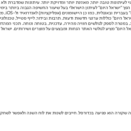
לעיתונות טובה יותר, מאוזנת יותר ומדויקת יותר. עיתונות שמדברת ולא צ
שלום. המהדורה המודפסת הראשונה פורסמה ב-30 ביולי 2007, וב-2010 הפך "ישראל היום" לעיתון הישראלי בעל שי
לחמנוביץ,
ל היום" כוללות ערוצי חדשות ודעות, תרבות ובידור, לייף סטייל, טכנולוגיה
ברית, במטרה לספק לגולשים חוויה מהירה, עדכנית, בטוחה ונוחה. תכני המה
ל היום" מציע לגולשי האתר הנחות ומבצעים על מוצרים ושירותים. ישראל 
ה שקורה הוא פגיעה בכדורסל. חייבים לשנות את לוח השנה ולאפשר לשחק