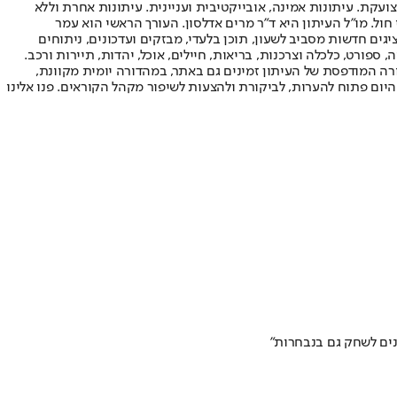
ועקת. עיתונות אמינה, אובייקטיבית ועניינית. עיתונות אחרת וללא
עור החשיפה הגבוה ביותר בימי חול. מו"ל העיתון היא ד"ר מרים אדלסון. העורך הראשי הוא עמר
 והעורך המייסד הוא עמוס רגב. אתרי האינטרנט של "ישראל היום" בעברית ובאנגלית, כמו כן היישומונים (אפליקציות) לאנדרואיד ול-iOS, מציגים חדשות מסביב לשעון, תוכן בלעדי, מבזקים ועדכונים, ניתוחים
, ספורט, כלכלה וצרכנות, בריאות, חיילים, אוכל, יהדות, תיירות ורכב.
דורה המודפסת של העיתון זמינים גם באתר, במהדורה יומית מקוונת,
היום פתוח להערות, לביקורת ולהצעות לשיפור מקהל הקוראים. פנו אלינו
נים לשחק גם בנבחרות"