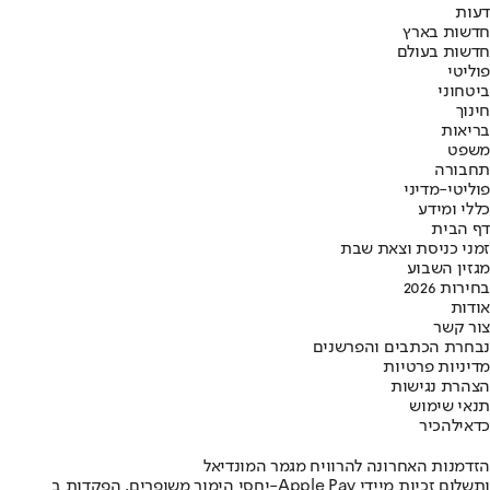
דעות
חדשות בארץ
חדשות בעולם
פוליטי
ביטחוני
חינוך
בריאות
משפט
תחבורה
פוליטי-מדיני
כללי ומידע
דף הבית
זמני כניסת וצאת שבת
מגזין השבוע
בחירות 2026
אודות
צור קשר
נבחרת הכתבים והפרשנים
מדיניות פרטיות
הצהרת נגישות
תנאי שימוש
כדאי
להכיר
הזדמנות האחרונה להרוויח מגמר המונדיאל
יחסי הימור משופרים, הפקדות ב-Apple Pay ותשלום זכיות מיידי