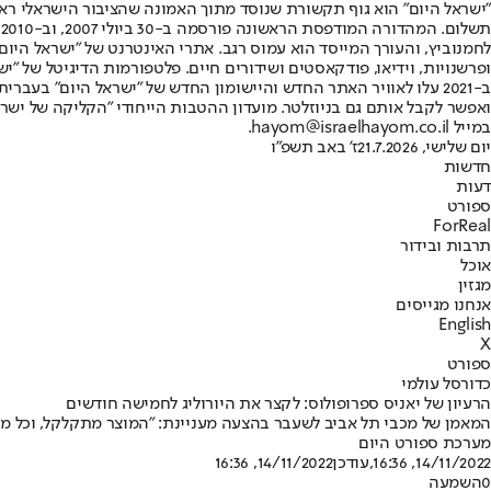
"ישראל היום" הוא גוף תקשורת שנוסד מתוך האמונה שהציבור הישראלי ראוי 
ת
ופרשנויות, וידיאו, פודקאסטים ושידורים חיים. פלטפורמות הדיגיטל של "ישרא
ב-2021 עלו לאוויר האתר החדש והיישומון החדש של "ישראל היום" בע
ואפשר לקבל אותם גם בניוזלטר. מועדון ההטבות הייחודי "הקליקה של ישרא
במייל hayom@israelhayom.co.il.
יום שלישי, 21.7.2026
ז' באב תשפ"ו
חדשות
דעות
ספורט
ForReal
תרבות ובידור
אוכל
מגזין
אנחנו מגייסים
English
X
ספורט
כדורסל עולמי
הרעיון של יאניס ספרופולוס: לקצר את היורוליג לחמישה חודשים
המאמן של מכבי תל אביב לשעבר בהצעה מעניינת: "המוצר מתקלקל, וכל מ
מערכת ספורט היום
14/11/2022, 16:36
,עודכן
14/11/2022, 16:36
0
השמעה