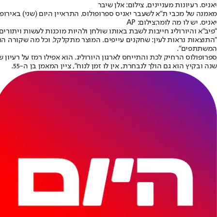
יאניס. רעיונות מעניינים, צילום: אלן שיבר
מאמנה של מכבי ת"א לשעבר יאניס ספרופולוס, התראיין היום (שני) באירופ
יאניס. יש לו מה לומר,צילום: AP
"פיב"א והיורוליג חייבות לשבת באותו שולחן ולהיות מוכנות לעשות ויתורים
"התוצאות נראות לעין: שחקנים עייפים. המוצר מתקלקל, וכל מה שקורה הוא 
המשתתפים".
ספרופולוס הרחיק לכת והתייחס לארגון היורוליג. הוא אפילו רמז על רעיון ש
שנה ובקיץ הוא גם הולך לנבחרת, אין לו זמן לנוח", ציין המאמן בן ה-55.