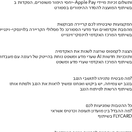
יחסי הימור משופרים, הפקדות ב-Apple Pay ותשלום זכיות מיידי
בשיתוף המועצה להסדר ההימורים בספורט
המקצועות שיבטיחו לכם קריירה מבוקשת
מהסבת אקדמאים ועד מדעי הספורט: כל מסלולי הקריירה בלוינסקי-וינגייט
בשיתוף המרכז האקדמי לוינסקי־וינגייט
הצצה לקמפוס שרוצה לשנות את האקדמיה
שערי מדע ומשפט נוחת בהייטק של רעננה עם מעבדות AI ותוכניות חדשות
בשיתוף המרכז האקדמי שערי מדע ומשפט
מה מבטיח נתניהו לתושבי הנגב?
בנגב יש צמיחה, יש ביקוש ואנחנו נמשיך לראות את הנגב ולפתח אותו
בשיתוף הרשות לפיתוח הנגב
כל ההטבות שמגיעות לכם
מה ההבדל בין מועדון תעופה וכרטיס אשראי?
בשיתוף FLYCARD