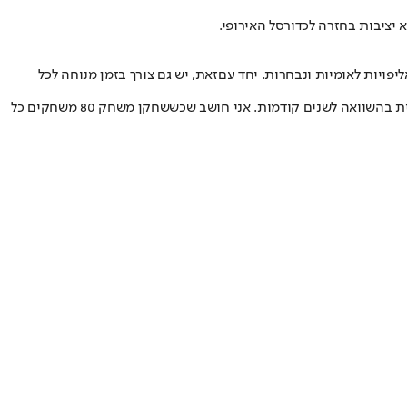
 יציבות בחזרה לכדורסל האירופי.
פויות לאומיות ונבחרות. יחד עםזאת, יש גם צורך בזמן מנוחה לכל
ליגה מאוד תחרותית אבל הרבה פחות איכותית בהשוואה לשנים קודמות. אני חושב שכששחקן משחק 80 משחקים כל