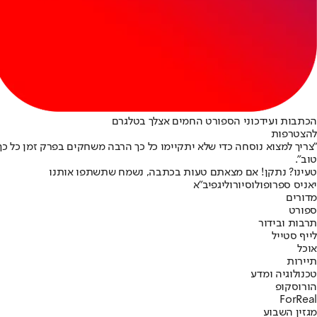
הכתבות ועידכוני הספורט החמים אצלך בטלגרם
להצטרפות
"צריך למצוא נוסחה כדי שלא יתקיימו כל כך הרבה משחקים בפרק זמן כל כך
טוב".
טעינו? נתקן! אם מצאתם טעות בכתבה, נשמח שתשתפו אותנו
יאניס ספרופולוס
יורוליג
פיב"א
מדורים
ספורט
תרבות ובידור
לייף סטייל
אוכל
תיירות
טכנולוגיה ומדע
הורוסקופ
ForReal
מגזין השבוע