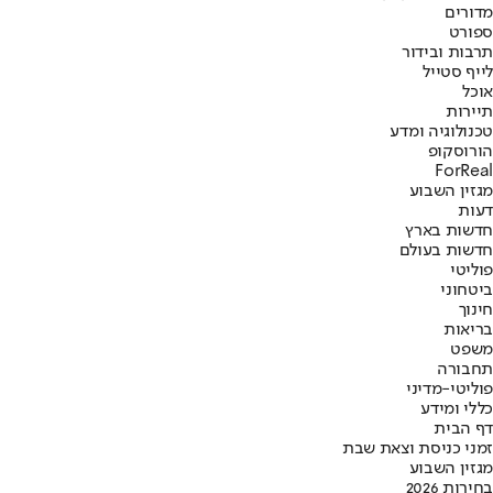
מדורים
ספורט
תרבות ובידור
לייף סטייל
אוכל
תיירות
טכנולוגיה ומדע
הורוסקופ
ForReal
מגזין השבוע
דעות
חדשות בארץ
חדשות בעולם
פוליטי
ביטחוני
חינוך
בריאות
משפט
תחבורה
פוליטי-מדיני
כללי ומידע
דף הבית
זמני כניסת וצאת שבת
מגזין השבוע
בחירות 2026