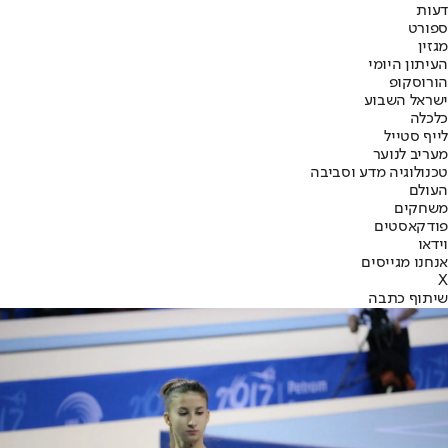
דעות
ספורט
מגזין
העיתון היומי
הורוסקופ
ישראל השבוע
כלכלה
לייף סטייל
מעריב לנוער
טכנולוגיה מדע וסביבה
העולם
משחקים
פודקאסטים
וידאו
אנחנו מגייסים
X
שיתוף כתבה