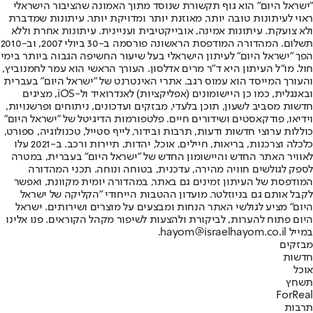
"ישראל היום" הוא גוף תקשורת שנוסד מתוך האמונה שהציבור הישראלי
ראוי לעיתונות טובה יותר, מאוזנת יותר ומדויקת יותר. עיתונות שמדברת
ולא צועקת. עיתונות אמינה, אובייקטיבית ועניינית. עיתונות אחרת וללא
תשלום. המהדורה המודפסת הראשונה פורסמה ב-30 ביולי 2007, וב-2010
הפך "ישראל היום" לעיתון הישראלי בעל שיעור החשיפה הגבוה ביותר בימי
חול. מו"ל העיתון היא ד"ר מרים אדלסון. העורך הראשי הוא עמר לחמנוביץ,
והעורך המייסד הוא עמוס רגב. אתרי האינטרנט של "ישראל היום" בעברית
ובאנגלית, כמו כן היישומונים (אפליקציות) לאנדרואיד ול-iOS, מציגים
חדשות מסביב לשעון, תוכן בלעדי, מבזקים ועדכונים, ניתוחים ופרשנויות,
וידיאו, פודקאסטים ושידורים חיים. פלטפורמות הדיגיטל של "ישראל היום"
כוללות ערוצי חדשות ודעות, תרבות ובידור, לייף סטייל, טכנולוגיה, ספורט,
כלכלה וצרכנות, בריאות, חיילים, אוכל, יהדות, תיירות ורכב. ב-2021 עלו
לאוויר האתר החדש והיישומון החדש של "ישראל היום" בעברית, במטרה
לספק לגולשים חוויה מהירה, עדכנית, בטוחה ונוחה. תכני המהדורה
המודפסת של העיתון זמינים גם באתר, במהדורה יומית מקוונת, ואפשר
לקבל אותם גם בניוזלטר. מועדון ההטבות הייחודי "הקליקה של ישראל
היום" מציע לגולשי האתר הנחות ומבצעים על מוצרים ושירותים. ישראל
היום פתוח להערות, לביקורת ולהצעות לשיפור מקהל הקוראים. פנו אלינו
במייל hayom@israelhayom.co.il.
מבזקים
חדשות
אוכל
תשחץ
ForReal
תרבות