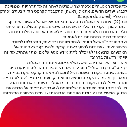
מתעמלת המכשירים אופיר נצר, שפרשה לאחרונה מהתחרויות, ממשיכה
לכבוש יעדים חדשים. אתמול (ראשון) התקבלה לקרקס הגדול בעולם "סירק
דה סוליי (Cirque du Soleil).
נצר (29), אחת המתעמלות הבולטות ביותר של ישראל בעשור האחרון,
זכתה לאורך הקריירה שלה להישגים מרשימים בארץ ובעולם. היא הייתה
חלק מהנבחרת הלאומית, השתתפה באליפויות אירופה ועולם, וזכתה
במדליות רבות בתחרויות בינלאומיות.
נצר סיפרה ל"ישראל היום: "לאחר מיונים וסדנאות, התקבלתי למאגר
הספורטאים שעתידים להפוך לאמני קרקס ולהצטרף לקאסטינג של
המופעים. כרגע אני לא יכולה לתת מידע נוסף על אם ומתי אתחיל, מקווה
שיהיו חדשות בקרוב".
אופיר נצר על הפודיום. הישג נפלא,צילום: איגוד ההתעמלות
קרקס "סירק דה סוליי" הוא אחד ממותגי הבידור הגדולים והיוקרתיים
בעולם, שנוסד בקנדה בשנות ה-80 ומשלב אמנות קרקס, אקרובטיקה,
תיאטרון ומוזיקה. הקרקס מפעיל מופעים קבועים בלוס אנג'לס, לאס וגאס
ומונטריאול, לצד הפקות נודדות ברחבי העולם. בשנים האחרונות הוא
משלב יותר ויותר ספורטאים אולימפיים לשעבר, שמביאים אל הבמה את
הדיוק, המשמעת והיכולות הפיזיות הגבוהות של עולם הספורט התחרותי.