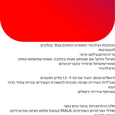
הכתבות ועידכוני הספורט החמים אצלך בטלגרם
להצטרפות
כריס פרום,צילום: אי.פי
טעינו? נתקן! אם מצאתם טעות בכתבה, נשמח שתשתפו אותנו
אופניים
ישראל פרמייר טק
כריס פרום
כדאי
להכיר
ירושלים 2040: העיר נערכת ל- 1.5 מליון תושבים
מנכ"לית העירייה מציגה תוכנית להשארת הצעירים ובניית עתיד הדור
הבא
בשיתוף עיריית ירושלים
חלון ההזדמנויות בכפר גנים נסגר
קבוצת אלמוג מציגה את פרויקט MALA: מגדלי הפרימיום האחרונים