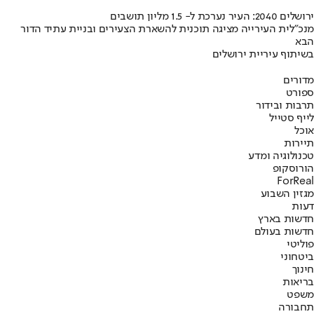
ירושלים 2040: העיר נערכת ל- 1.5 מליון תושבים
מנכ"לית העירייה מציגה תוכנית להשארת הצעירים ובניית עתיד הדור
הבא
בשיתוף עיריית ירושלים
מדורים
ספורט
תרבות ובידור
לייף סטייל
אוכל
תיירות
טכנולוגיה ומדע
הורוסקופ
ForReal
מגזין השבוע
דעות
חדשות בארץ
חדשות בעולם
פוליטי
ביטחוני
חינוך
בריאות
משפט
תחבורה