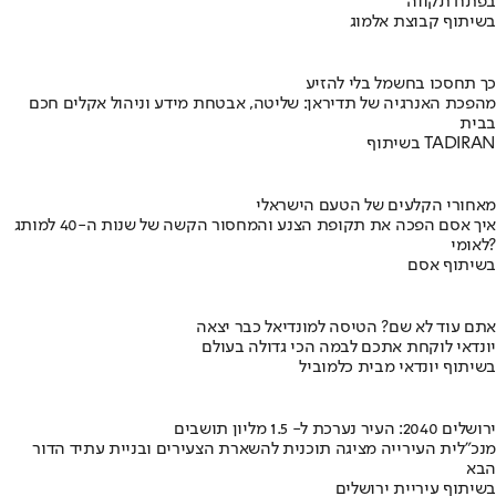
בפתח תקווה
בשיתוף קבוצת אלמוג
כך תחסכו בחשמל בלי להזיע
מהפכת האנרגיה של תדיראן: שליטה, אבטחת מידע וניהול אקלים חכם
בבית
בשיתוף TADIRAN
מאחורי הקלעים של הטעם הישראלי
איך אסם הפכה את תקופת הצנע והמחסור הקשה של שנות ה-40 למותג
לאומי?
בשיתוף אסם
אתם עוד לא שם? הטיסה למונדיאל כבר יצאה
יונדאי לוקחת אתכם לבמה הכי גדולה בעולם
בשיתוף יונדאי מבית כלמוביל
ירושלים 2040: העיר נערכת ל- 1.5 מליון תושבים
מנכ"לית העירייה מציגה תוכנית להשארת הצעירים ובניית עתיד הדור
הבא
בשיתוף עיריית ירושלים