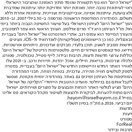
"ישראל היום" הוא גוף תקשורת שנוסד מתוך האמונה שהציבור הישראלי
ראוי לעיתונות טובה יותר, מאוזנת יותר ומדויקת יותר. עיתונות שמדברת
ולא צועקת. עיתונות אמינה, אובייקטיבית ועניינית. עיתונות אחרת וללא
תשלום. המהדורה המודפסת הראשונה פורסמה ב-30 ביולי 2007, וב-2010
הפך "ישראל היום" לעיתון הישראלי בעל שיעור החשיפה הגבוה ביותר בימי
חול. מו"ל העיתון היא ד"ר מרים אדלסון. העורך הראשי הוא עמר לחמנוביץ,
והעורך המייסד הוא עמוס רגב. אתרי האינטרנט של "ישראל היום" בעברית
ובאנגלית, כמו כן היישומונים (אפליקציות) לאנדרואיד ול-iOS, מציגים
חדשות מסביב לשעון, תוכן בלעדי, מבזקים ועדכונים, ניתוחים ופרשנויות,
וידיאו, פודקאסטים ושידורים חיים. פלטפורמות הדיגיטל של "ישראל היום"
כוללות ערוצי חדשות ודעות, תרבות ובידור, לייף סטייל, טכנולוגיה, ספורט,
כלכלה וצרכנות, בריאות, חיילים, אוכל, יהדות, תיירות ורכב. ב-2021 עלו
לאוויר האתר החדש והיישומון החדש של "ישראל היום" בעברית, במטרה
לספק לגולשים חוויה מהירה, עדכנית, בטוחה ונוחה. תכני המהדורה
המודפסת של העיתון זמינים גם באתר, במהדורה יומית מקוונת, ואפשר
לקבל אותם גם בניוזלטר. מועדון ההטבות הייחודי "הקליקה של ישראל
היום" מציע לגולשי האתר הנחות ומבצעים על מוצרים ושירותים. ישראל
היום פתוח להערות, לביקורת ולהצעות לשיפור מקהל הקוראים. פנו אלינו
במייל hayom@israelhayom.co.il.
יום רביעי, 10.6.2026
כ"ה בסיון תשפ"ו
חדשות
דעות
ספורט
ForReal
תרבות ובידור