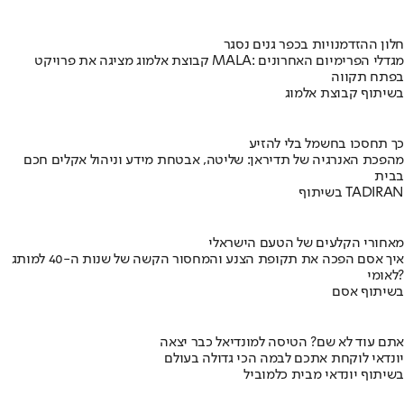
חלון ההזדמנויות בכפר גנים נסגר
קבוצת אלמוג מציגה את פרויקט MALA: מגדלי הפרימיום האחרונים
בפתח תקווה
בשיתוף קבוצת אלמוג
כך תחסכו בחשמל בלי להזיע
מהפכת האנרגיה של תדיראן: שליטה, אבטחת מידע וניהול אקלים חכם
בבית
בשיתוף TADIRAN
מאחורי הקלעים של הטעם הישראלי
איך אסם הפכה את תקופת הצנע והמחסור הקשה של שנות ה-40 למותג
לאומי?
בשיתוף אסם
אתם עוד לא שם? הטיסה למונדיאל כבר יצאה
יונדאי לוקחת אתכם לבמה הכי גדולה בעולם
בשיתוף יונדאי מבית כלמוביל