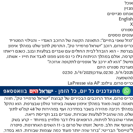
אוכל
מגזין
אנחנו מגייסים
English
X
ספורט
ענפים נוספים
"מזל שאני בחיים": התאונה הקשה של הרוכב האגדי - והגילוי המטריד
כריס פרום, רוכב "ישראל פרמייר טק", התרסק לתוך שלט במהלך אימון
בצרפת • הוא הובהל לבית החולים עם שברים בצלעות ובגב, כשגם ריאתו
קרסה, אולם במהלך הניתוח גילו כי נס מנע ממנו לאבד את חייו • אשתו,
מישל: "הוא לא ירכב על אופניים לתקופה ארוכה"
מערכת ספורט היום
3/9/2025, 02:30
,עודכן
3/9/2025, 02:30
0
השמעה
כריס פרום. צילום: LaPresse via AP
כריס פרום, אחד הרוכבים הבכירים של קבוצת "ישראל פרמייר טק", חווה
תאונה קשה מאוד במהלך אימון שעשה באיזור טולון שבצרפת. הוא נתקל
במהלך רכיבה מהירה בשבר במדרכה ועף במהירות של 48 קמ"ש לתוך
שלט, מה שהוביל לצלעות שבורות, שברים בגב וקריסת ריאה.
אחרי שהובהל לניתוח, הרופאים גילו דבר מלחיץ במיוחד - קרע בשק
העוטף את הלב. מישל, זוגתו של פרום ב-11 השנים האחרונות, סיפרה
ל"טיימס" הבריטי: "ברור שזה יותר מעוד כמה עצמות שבורות. הוא בסדר,